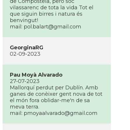
de Compostela, però sóc
vilassarenc de tota la vida Tot el
que siguin birres i natura és
benvingut!
mail: pol.balart@gmail.com
GeorginaRG
02-09-2023
Pau Moyà Alvarado
27-07-2023
Mallorquí­ perdut per Dublí­n. Amb
ganes de conèixer gent nova de tot
el món fora oblidar-me'n de sa
meva terra.
mail: pmoyaalvarado@gmail.com