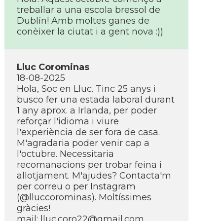
treballar a una escola bressol de
Dublín! Amb moltes ganes de
conèixer la ciutat i a gent nova :))
Lluc Corominas
18-08-2025
Hola, Soc en Lluc. Tinc 25 anys i
busco fer una estada laboral durant
1 any aprox. a Irlanda, per poder
reforçar l'idioma i viure
l'experiència de ser fora de casa.
M'agradaria poder venir cap a
l'octubre. Necessitaria
recomanacions per trobar feina i
allotjament. M'ajudes? Contacta'm
per correu o per Instagram
(@lluccorominas). Moltíssimes
gràcies!
mail: lluc.coro22@gmail.com