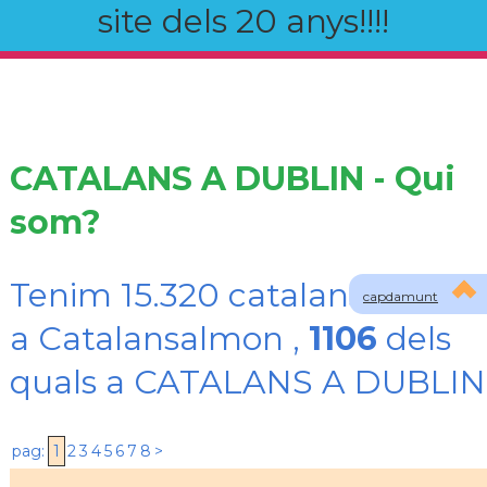
site dels 20 anys!!!!
CATALANS A DUBLIN - Qui
som?
Tenim 15.320 catalans registr
capdamunt
a Catalansalmon ,
1106
dels
quals a CATALANS A DUBLIN
pag:
1
2
3
4
5
6
7
8
>