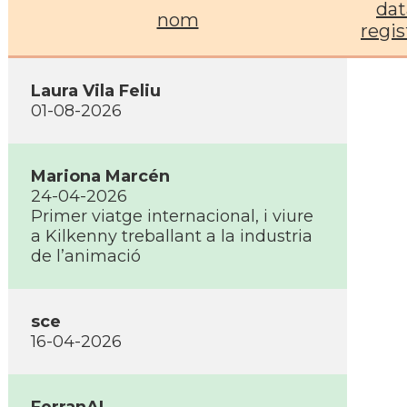
dat
nom
regis
Laura Vila Feliu
01-08-2026
Mariona Marcén
24-04-2026
Primer viatge internacional, i viure
a Kilkenny treballant a la industria
de l’animació
sce
16-04-2026