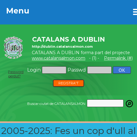
Menu
Menu
CATALANS A DUBLIN
http://dublin.catalansalmon.com
CATALANS A DUBLIN forma part del projecte
www.catalansalmon.com
- (1) -
Permalink (#)
Login
Passwd
Password
perdut?
REGISTRA'T
Buscar ciutat de CATALANSALMON:
2005-2025: Fes un cop d'ull al