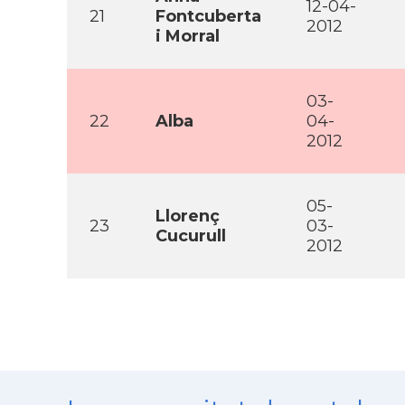
12-04-
21
Fontcuberta
2012
i Morral
03-
22
Alba
04-
2012
05-
Llorenç
23
03-
Cucurull
2012