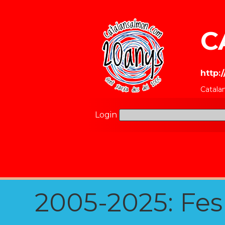
C
http:
Catala
Login
2005-2025: Fes u