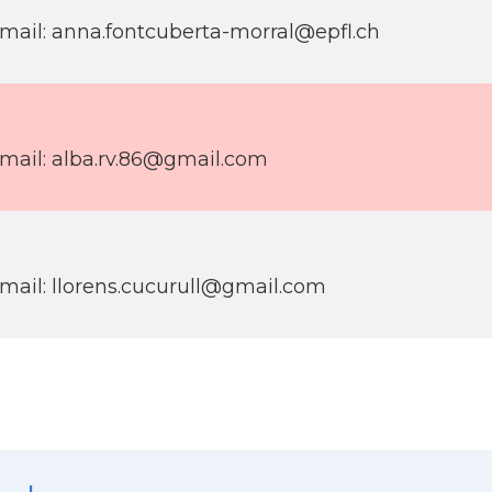
mail: anna.fontcuberta-morral@epfl.ch
mail: alba.rv.86@gmail.com
mail: llorens.cucurull@gmail.com