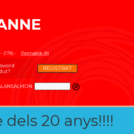
SANNE
 (178) -
Permalink (#)
ssword
REGISTRA'T
dut?
ATALANSALMON:
 dels 20 anys!!!!