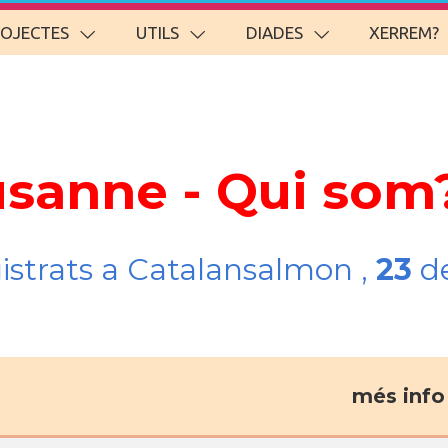
ROJECTES
UTILS
DIADES
XERREM?
usanne - Qui som
gistrats a Catalansalmon ,
23
de
més info