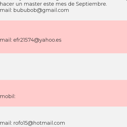
hacer un master este mes de Septiembre.
mail: bububob@gmail.com
mail: efr21574@yahoo.es
mobil:
mail: rofo15@hotmail.com