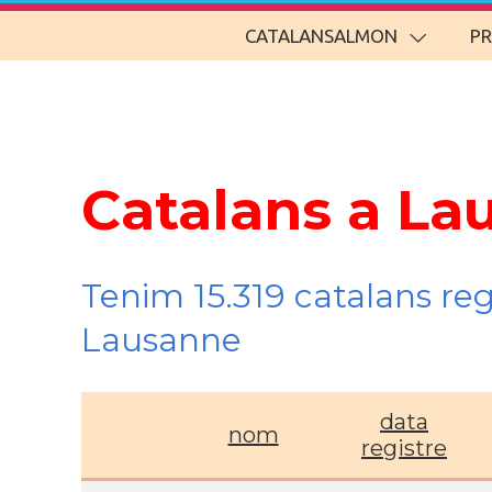
CATALANSALMON
P
Catalans a La
Tenim 15.319 catalans re
Lausanne
data
nom
registre