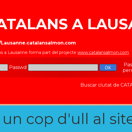
ATALANS A LAU
//Lausanne.catalansalmon.com
ns a Lausanne forma part del projecte
www.catalansalmon.com
-
Pa
Passwd
per
Buscar ciutat de C
n cop d'ull al site