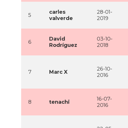
carles
28-01-
5
valverde
2019
David
03-10-
6
Rodrí­guez
2018
26-10-
7
Marc X
2016
16-07-
8
tenachi
2016