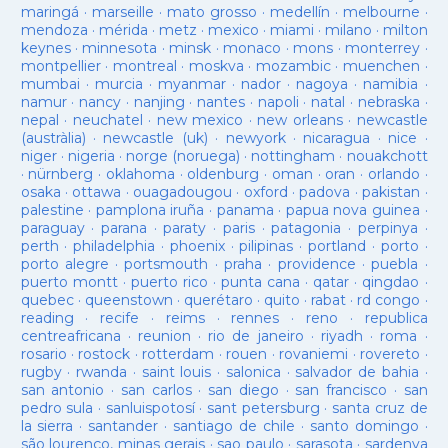
maringá
·
marseille
·
mato grosso
·
medellín
·
melbourne
·
mendoza
·
mérida
·
metz
·
mexico
·
miami
·
milano
·
milton
keynes
·
minnesota
·
minsk
·
monaco
·
mons
·
monterrey
·
montpellier
·
montreal
·
moskva
·
mozambic
·
muenchen
·
mumbai
·
murcia
·
myanmar
·
nador
·
nagoya
·
namibia
·
namur
·
nancy
·
nanjing
·
nantes
·
napoli
·
natal
·
nebraska
·
nepal
·
neuchatel
·
new mexico
·
new orleans
·
newcastle
(austràlia)
·
newcastle (uk)
·
newyork
·
nicaragua
·
nice
·
niger
·
nigeria
·
norge (noruega)
·
nottingham
·
nouakchott
·
nürnberg
·
oklahoma
·
oldenburg
·
oman
·
oran
·
orlando
·
osaka
·
ottawa
·
ouagadougou
·
oxford
·
padova
·
pakistan
·
palestine
·
pamplona iruña
·
panama
·
papua nova guinea
·
paraguay
·
parana
·
paraty
·
paris
·
patagonia
·
perpinya
·
perth
·
philadelphia
·
phoenix
·
pilipinas
·
portland
·
porto
·
porto alegre
·
portsmouth
·
praha
·
providence
·
puebla
·
puerto montt
·
puerto rico
·
punta cana
·
qatar
·
qingdao
·
quebec
·
queenstown
·
querétaro
·
quito
·
rabat
·
rd congo
·
reading
·
recife
·
reims
·
rennes
·
reno
·
republica
centreafricana
·
reunion
·
rio de janeiro
·
riyadh
·
roma
·
rosario
·
rostock
·
rotterdam
·
rouen
·
rovaniemi
·
rovereto
·
rugby
·
rwanda
·
saint louis
·
salonica
·
salvador de bahia
·
san antonio
·
san carlos
·
san diego
·
san francisco
·
san
pedro sula
·
sanluispotosí
·
sant petersburg
·
santa cruz de
la sierra
·
santander
·
santiago de chile
·
santo domingo
·
são lourenço, minas gerais
·
sao paulo
·
sarasota
·
sardenya