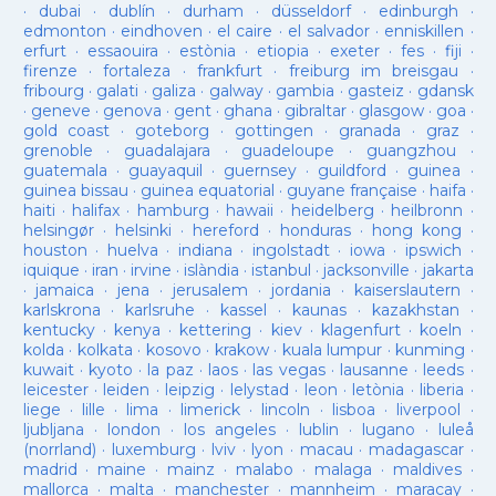
·
dubai
·
dublín
·
durham
·
düsseldorf
·
edinburgh
·
edmonton
·
eindhoven
·
el caire
·
el salvador
·
enniskillen
·
erfurt
·
essaouira
·
estònia
·
etiopia
·
exeter
·
fes
·
fiji
·
firenze
·
fortaleza
·
frankfurt
·
freiburg im breisgau
·
fribourg
·
galati
·
galiza
·
galway
·
gambia
·
gasteiz
·
gdansk
·
geneve
·
genova
·
gent
·
ghana
·
gibraltar
·
glasgow
·
goa
·
gold coast
·
goteborg
·
gottingen
·
granada
·
graz
·
grenoble
·
guadalajara
·
guadeloupe
·
guangzhou
·
guatemala
·
guayaquil
·
guernsey
·
guildford
·
guinea
·
guinea bissau
·
guinea equatorial
·
guyane française
·
haifa
·
haiti
·
halifax
·
hamburg
·
hawaii
·
heidelberg
·
heilbronn
·
helsingør
·
helsinki
·
hereford
·
honduras
·
hong kong
·
houston
·
huelva
·
indiana
·
ingolstadt
·
iowa
·
ipswich
·
iquique
·
iran
·
irvine
·
islàndia
·
istanbul
·
jacksonville
·
jakarta
·
jamaica
·
jena
·
jerusalem
·
jordania
·
kaiserslautern
·
karlskrona
·
karlsruhe
·
kassel
·
kaunas
·
kazakhstan
·
kentucky
·
kenya
·
kettering
·
kiev
·
klagenfurt
·
koeln
·
kolda
·
kolkata
·
kosovo
·
krakow
·
kuala lumpur
·
kunming
·
kuwait
·
kyoto
·
la paz
·
laos
·
las vegas
·
lausanne
·
leeds
·
leicester
·
leiden
·
leipzig
·
lelystad
·
leon
·
letònia
·
liberia
·
liege
·
lille
·
lima
·
limerick
·
lincoln
·
lisboa
·
liverpool
·
ljubljana
·
london
·
los angeles
·
lublin
·
lugano
·
luleå
(norrland)
·
luxemburg
·
lviv
·
lyon
·
macau
·
madagascar
·
madrid
·
maine
·
mainz
·
malabo
·
malaga
·
maldives
·
mallorca
·
malta
·
manchester
·
mannheim
·
maracay
·