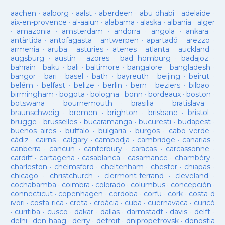
aachen
·
aalborg
·
aalst
·
aberdeen
·
abu dhabi
·
adelaide
·
aix-en-provence
·
al-aaiun
·
alabama
·
alaska
·
albania
·
alger
·
amazonia
·
amsterdam
·
andorra
·
angola
·
ankara
·
antàrtida
·
antofagasta
·
antwerpen
·
apartadó
·
arezzo
·
armenia
·
aruba
·
asturies
·
atenes
·
atlanta
·
auckland
·
augsburg
·
austin
·
azores
·
bad homburg
·
badajoz
·
bahrain
·
baku
·
bali
·
baltimore
·
bangalore
·
bangladesh
·
bangor
·
bari
·
basel
·
bath
·
bayreuth
·
beijing
·
beirut
·
belém
·
belfast
·
belize
·
berlin
·
bern
·
beziers
·
bilbao
·
birmingham
·
bogota
·
bologna
·
bonn
·
bordeaux
·
boston
·
botswana
·
bournemouth
·
brasilia
·
bratislava
·
braunschweig
·
bremen
·
brighton
·
brisbane
·
bristol
·
brugge
·
brusselles
·
bucaramanga
·
bucuresti
·
budapest
·
buenos aires
·
buffalo
·
bulgaria
·
burgos
·
cabo verde
·
cádiz
·
cairns
·
calgary
·
cambodja
·
cambridge
·
canarias
·
canberra
·
cancun
·
canterbury
·
caracas
·
carcassonne
·
cardiff
·
cartagena
·
casablanca
·
casamance
·
chambéry
·
charleston
·
chelmsford
·
cheltenham
·
chester
·
chiapas
·
chicago
·
christchurch
·
clermont-ferrand
·
cleveland
·
cochabamba
·
coimbra
·
colorado
·
columbus
·
concepción
·
connecticut
·
copenhagen
·
cordoba
·
corfu
·
cork
·
costa d
ivori
·
costa rica
·
creta
·
croàcia
·
cuba
·
cuernavaca
·
curicó
·
curitiba
·
cusco
·
dakar
·
dallas
·
darmstadt
·
davis
·
delft
·
delhi
·
den haag
·
derry
·
detroit
·
dnipropetrovsk
·
donostia