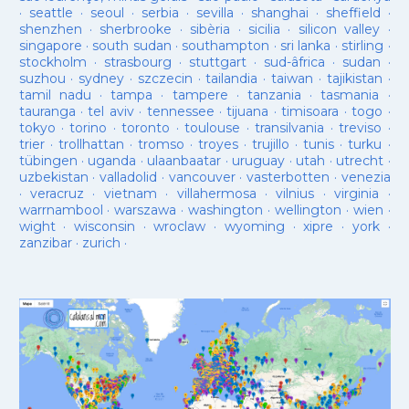
·
seattle
·
seoul
·
serbia
·
sevilla
·
shanghai
·
sheffield
·
shenzhen
·
sherbrooke
·
sibèria
·
sicilia
·
silicon valley
·
singapore
·
south sudan
·
southampton
·
sri lanka
·
stirling
·
stockholm
·
strasbourg
·
stuttgart
·
sud-âfrica
·
sudan
·
suzhou
·
sydney
·
szczecin
·
tailandia
·
taiwan
·
tajikistan
·
tamil nadu
·
tampa
·
tampere
·
tanzania
·
tasmania
·
tauranga
·
tel aviv
·
tennessee
·
tijuana
·
timisoara
·
togo
·
tokyo
·
torino
·
toronto
·
toulouse
·
transilvania
·
treviso
·
trier
·
trollhattan
·
tromso
·
troyes
·
trujillo
·
tunis
·
turku
·
tübingen
·
uganda
·
ulaanbaatar
·
uruguay
·
utah
·
utrecht
·
uzbekistan
·
valladolid
·
vancouver
·
vasterbotten
·
venezia
·
veracruz
·
vietnam
·
villahermosa
·
vilnius
·
virginia
·
warrnambool
·
warszawa
·
washington
·
wellington
·
wien
·
wight
·
wisconsin
·
wroclaw
·
wyoming
·
xipre
·
york
·
zanzibar
·
zurich
·