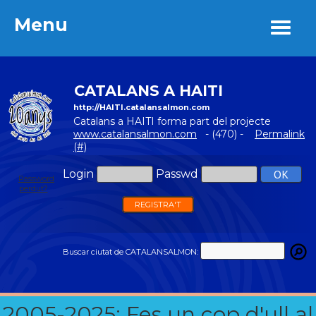
Menu
Menu
CATALANS A HAITI
http://HAITI.catalansalmon.com
Catalans a HAITI forma part del projecte
www.catalansalmon.com
- (470) -
Permalink
(#)
Login
Passwd
Password
perdut?
REGISTRA'T
Buscar ciutat de CATALANSALMON:
2005-2025: Fes un cop d'ull al