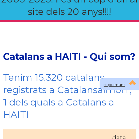
site dels 20 anys!!!!
Catalans a HAITI - Qui som?
Tenim 15.320 catalans
capdamunt
registrats a Catalansalmon ,
1
dels quals a Catalans a
HAITI
data