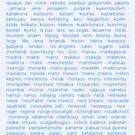
iquique
·
iran
·
irvine
·
islàndia
·
istanbul
·
jacksonville
·
jakarta
·
jamaica
·
jena
·
jerusalem
·
jordania
·
kaiserslautern
·
karlskrona
·
karlsruhe
·
kassel
·
kaunas
·
kazakhstan
·
kentucky
·
kenya
·
kettering
·
kiev
·
klagenfurt
·
koeln
·
kolda
·
kolkata
·
kosovo
·
krakow
·
kuala lumpur
·
kunming
·
kuwait
·
kyoto
·
la paz
·
laos
·
las vegas
·
lausanne
·
leeds
·
leicester
·
leiden
·
leipzig
·
lelystad
·
leon
·
letònia
·
liberia
·
liege
·
lille
·
lima
·
limerick
·
lincoln
·
lisboa
·
liverpool
·
ljubljana
·
london
·
los angeles
·
lublin
·
lugano
·
luleå
(norrland)
·
luxemburg
·
lviv
·
lyon
·
macau
·
madagascar
·
madrid
·
maine
·
mainz
·
malabo
·
malaga
·
maldives
·
mallorca
·
malta
·
manchester
·
mannheim
·
maracay
·
maringá
·
marseille
·
mato grosso
·
medellín
·
melbourne
·
mendoza
·
mérida
·
metz
·
mexico
·
miami
·
milano
·
milton
keynes
·
minnesota
·
minsk
·
monaco
·
mons
·
monterrey
·
montpellier
·
montreal
·
moskva
·
mozambic
·
muenchen
·
mumbai
·
murcia
·
myanmar
·
nador
·
nagoya
·
namibia
·
namur
·
nancy
·
nanjing
·
nantes
·
napoli
·
natal
·
nebraska
·
nepal
·
neuchatel
·
new mexico
·
new orleans
·
newcastle
(austràlia)
·
newcastle (uk)
·
newyork
·
nicaragua
·
nice
·
niger
·
nigeria
·
norge (noruega)
·
nottingham
·
nouakchott
·
nürnberg
·
oklahoma
·
oldenburg
·
oman
·
oran
·
orlando
·
osaka
·
ottawa
·
ouagadougou
·
oxford
·
padova
·
pakistan
·
palestine
·
pamplona iruña
·
panama
·
papua nova guinea
·
paraguay
·
parana
·
paraty
·
paris
·
patagonia
·
perpinya
·