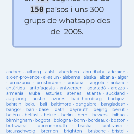
països i uns 300
150
grups de whatsapp des
del 2005.
aachen
·
aalborg
·
aalst
·
aberdeen
·
abu dhabi
·
adelaide
·
aix-en-provence
·
al-aaiun
·
alabama
·
alaska
·
albania
·
alger
·
amazonia
·
amsterdam
·
andorra
·
angola
·
ankara
·
antàrtida
·
antofagasta
·
antwerpen
·
apartadó
·
arezzo
·
armenia
·
aruba
·
asturies
·
atenes
·
atlanta
·
auckland
·
augsburg
·
austin
·
azores
·
bad homburg
·
badajoz
·
bahrain
·
baku
·
bali
·
baltimore
·
bangalore
·
bangladesh
·
bangor
·
bari
·
basel
·
bath
·
bayreuth
·
beijing
·
beirut
·
belém
·
belfast
·
belize
·
berlin
·
bern
·
beziers
·
bilbao
·
birmingham
·
bogota
·
bologna
·
bonn
·
bordeaux
·
boston
·
botswana
·
bournemouth
·
brasilia
·
bratislava
·
braunschweig
·
bremen
·
brighton
·
brisbane
·
bristol
·