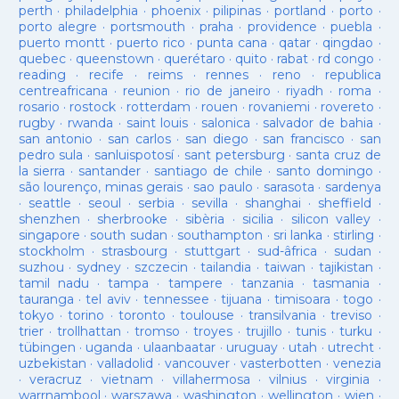
perth
·
philadelphia
·
phoenix
·
pilipinas
·
portland
·
porto
·
porto alegre
·
portsmouth
·
praha
·
providence
·
puebla
·
puerto montt
·
puerto rico
·
punta cana
·
qatar
·
qingdao
·
quebec
·
queenstown
·
querétaro
·
quito
·
rabat
·
rd congo
·
reading
·
recife
·
reims
·
rennes
·
reno
·
republica
centreafricana
·
reunion
·
rio de janeiro
·
riyadh
·
roma
·
rosario
·
rostock
·
rotterdam
·
rouen
·
rovaniemi
·
rovereto
·
rugby
·
rwanda
·
saint louis
·
salonica
·
salvador de bahia
·
san antonio
·
san carlos
·
san diego
·
san francisco
·
san
pedro sula
·
sanluispotosí
·
sant petersburg
·
santa cruz de
la sierra
·
santander
·
santiago de chile
·
santo domingo
·
são lourenço, minas gerais
·
sao paulo
·
sarasota
·
sardenya
·
seattle
·
seoul
·
serbia
·
sevilla
·
shanghai
·
sheffield
·
shenzhen
·
sherbrooke
·
sibèria
·
sicilia
·
silicon valley
·
singapore
·
south sudan
·
southampton
·
sri lanka
·
stirling
·
stockholm
·
strasbourg
·
stuttgart
·
sud-âfrica
·
sudan
·
suzhou
·
sydney
·
szczecin
·
tailandia
·
taiwan
·
tajikistan
·
tamil nadu
·
tampa
·
tampere
·
tanzania
·
tasmania
·
tauranga
·
tel aviv
·
tennessee
·
tijuana
·
timisoara
·
togo
·
tokyo
·
torino
·
toronto
·
toulouse
·
transilvania
·
treviso
·
trier
·
trollhattan
·
tromso
·
troyes
·
trujillo
·
tunis
·
turku
·
tübingen
·
uganda
·
ulaanbaatar
·
uruguay
·
utah
·
utrecht
·
uzbekistan
·
valladolid
·
vancouver
·
vasterbotten
·
venezia
·
veracruz
·
vietnam
·
villahermosa
·
vilnius
·
virginia
·
warrnambool
·
warszawa
·
washington
·
wellington
·
wien
·