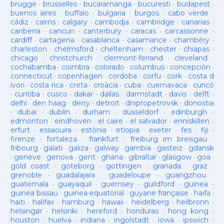
brugge
·
brusselles
·
bucaramanga
·
bucuresti
·
budapest
·
buenos aires
·
buffalo
·
bulgaria
·
burgos
·
cabo verde
·
cádiz
·
cairns
·
calgary
·
cambodja
·
cambridge
·
canarias
·
canberra
·
cancun
·
canterbury
·
caracas
·
carcassonne
·
cardiff
·
cartagena
·
casablanca
·
casamance
·
chambéry
·
charleston
·
chelmsford
·
cheltenham
·
chester
·
chiapas
·
chicago
·
christchurch
·
clermont-ferrand
·
cleveland
·
cochabamba
·
coimbra
·
colorado
·
columbus
·
concepción
·
connecticut
·
copenhagen
·
cordoba
·
corfu
·
cork
·
costa d
ivori
·
costa rica
·
creta
·
croàcia
·
cuba
·
cuernavaca
·
curicó
·
curitiba
·
cusco
·
dakar
·
dallas
·
darmstadt
·
davis
·
delft
·
delhi
·
den haag
·
derry
·
detroit
·
dnipropetrovsk
·
donostia
·
dubai
·
dublín
·
durham
·
düsseldorf
·
edinburgh
·
edmonton
·
eindhoven
·
el caire
·
el salvador
·
enniskillen
·
erfurt
·
essaouira
·
estònia
·
etiopia
·
exeter
·
fes
·
fiji
·
firenze
·
fortaleza
·
frankfurt
·
freiburg im breisgau
·
fribourg
·
galati
·
galiza
·
galway
·
gambia
·
gasteiz
·
gdansk
·
geneve
·
genova
·
gent
·
ghana
·
gibraltar
·
glasgow
·
goa
·
gold coast
·
goteborg
·
gottingen
·
granada
·
graz
·
grenoble
·
guadalajara
·
guadeloupe
·
guangzhou
·
guatemala
·
guayaquil
·
guernsey
·
guildford
·
guinea
·
guinea bissau
·
guinea equatorial
·
guyane française
·
haifa
·
haiti
·
halifax
·
hamburg
·
hawaii
·
heidelberg
·
heilbronn
·
helsingør
·
helsinki
·
hereford
·
honduras
·
hong kong
·
houston
·
huelva
·
indiana
·
ingolstadt
·
iowa
·
ipswich
·