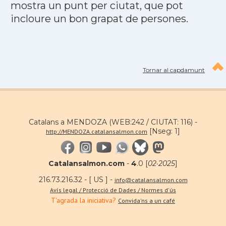
mostra un punt per ciutat, que pot
incloure un bon grapat de persones.
Tornar al capdamunt
Catalans a MENDOZA (WEB:242 / CIUTAT: 116) -
[Nseg: 1]
http://MENDOZA.catalansalmon.com
Catalansalmon.com
-
4
.0 [
02·2025
]
216.73.216.32 - [ US ] -
info@catalansalmon.com
Avís legal / Protecció de Dades / Normes d'ús
T'agrada la iniciativa?
Convida'ns a un café