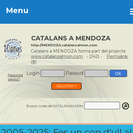
Menu
Menu
CATALANS A MENDOZA
http://MENDOZA.catalansalmon.com
Catalans a MENDOZA forma part del projecte
www.catalansalmon.com
- (242) -
Permalink
(#)
Login
Passwd
Password
perdut?
REGISTRA'T
Buscar ciutat de CATALANSALMON:
2005-2025: Fes un cop d'ull al