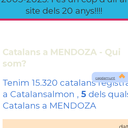
site dels 20 anys!!!!
Catalans a MENDOZA - Qui
som?
capdamunt
Tenim 15.320 catalans registr
a Catalansalmon ,
5
dels qual
Catalans a MENDOZA
da