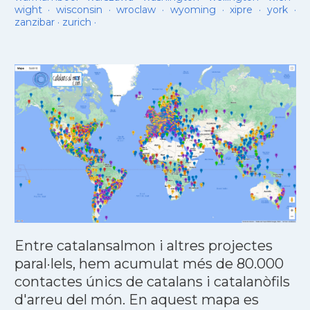
wight
·
wisconsin
·
wroclaw
·
wyoming
·
xipre
·
york
·
zanzibar
·
zurich
·
Entre catalansalmon i altres projectes
paral·lels, hem acumulat més de 80.000
contactes únics de catalans i catalanòfils
d'arreu del món. En aquest mapa es