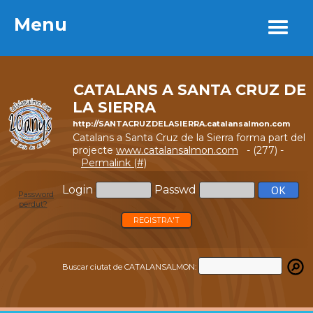
Menu
Menu
CATALANS A SANTA CRUZ DE
LA SIERRA
http://SANTACRUZDELASIERRA.catalansalmon.com
Catalans a Santa Cruz de la Sierra forma part del
projecte
www.catalansalmon.com
- (277) -
Permalink (#)
Login
Passwd
Password
perdut?
REGISTRA'T
Buscar ciutat de CATALANSALMON: