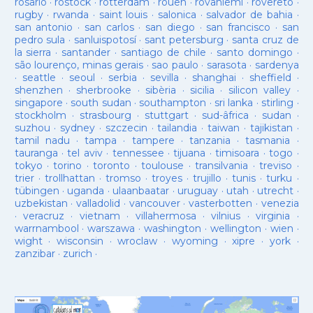
rosario
·
rostock
·
rotterdam
·
rouen
·
rovaniemi
·
rovereto
·
rugby
·
rwanda
·
saint louis
·
salonica
·
salvador de bahia
·
san antonio
·
san carlos
·
san diego
·
san francisco
·
san
pedro sula
·
sanluispotosí
·
sant petersburg
·
santa cruz de
la sierra
·
santander
·
santiago de chile
·
santo domingo
·
são lourenço, minas gerais
·
sao paulo
·
sarasota
·
sardenya
·
seattle
·
seoul
·
serbia
·
sevilla
·
shanghai
·
sheffield
·
shenzhen
·
sherbrooke
·
sibèria
·
sicilia
·
silicon valley
·
singapore
·
south sudan
·
southampton
·
sri lanka
·
stirling
·
stockholm
·
strasbourg
·
stuttgart
·
sud-âfrica
·
sudan
·
suzhou
·
sydney
·
szczecin
·
tailandia
·
taiwan
·
tajikistan
·
tamil nadu
·
tampa
·
tampere
·
tanzania
·
tasmania
·
tauranga
·
tel aviv
·
tennessee
·
tijuana
·
timisoara
·
togo
·
tokyo
·
torino
·
toronto
·
toulouse
·
transilvania
·
treviso
·
trier
·
trollhattan
·
tromso
·
troyes
·
trujillo
·
tunis
·
turku
·
tübingen
·
uganda
·
ulaanbaatar
·
uruguay
·
utah
·
utrecht
·
uzbekistan
·
valladolid
·
vancouver
·
vasterbotten
·
venezia
·
veracruz
·
vietnam
·
villahermosa
·
vilnius
·
virginia
·
warrnambool
·
warszawa
·
washington
·
wellington
·
wien
·
wight
·
wisconsin
·
wroclaw
·
wyoming
·
xipre
·
york
·
zanzibar
·
zurich
·