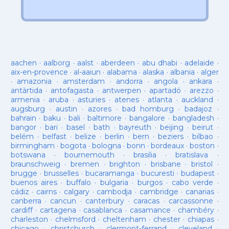
aachen
·
aalborg
·
aalst
·
aberdeen
·
abu dhabi
·
adelaide
·
aix-en-provence
·
al-aaiun
·
alabama
·
alaska
·
albania
·
alger
·
amazonia
·
amsterdam
·
andorra
·
angola
·
ankara
·
antàrtida
·
antofagasta
·
antwerpen
·
apartadó
·
arezzo
·
armenia
·
aruba
·
asturies
·
atenes
·
atlanta
·
auckland
·
augsburg
·
austin
·
azores
·
bad homburg
·
badajoz
·
bahrain
·
baku
·
bali
·
baltimore
·
bangalore
·
bangladesh
·
bangor
·
bari
·
basel
·
bath
·
bayreuth
·
beijing
·
beirut
·
belém
·
belfast
·
belize
·
berlin
·
bern
·
beziers
·
bilbao
·
birmingham
·
bogota
·
bologna
·
bonn
·
bordeaux
·
boston
·
botswana
·
bournemouth
·
brasilia
·
bratislava
·
braunschweig
·
bremen
·
brighton
·
brisbane
·
bristol
·
brugge
·
brusselles
·
bucaramanga
·
bucuresti
·
budapest
·
buenos aires
·
buffalo
·
bulgaria
·
burgos
·
cabo verde
·
cádiz
·
cairns
·
calgary
·
cambodja
·
cambridge
·
canarias
·
canberra
·
cancun
·
canterbury
·
caracas
·
carcassonne
·
cardiff
·
cartagena
·
casablanca
·
casamance
·
chambéry
·
charleston
·
chelmsford
·
cheltenham
·
chester
·
chiapas
·
chicago
·
christchurch
·
clermont-ferrand
·
cleveland
·