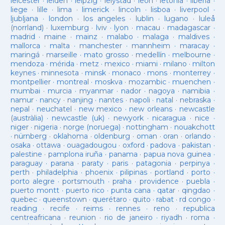
leicester
·
leiden
·
leipzig
·
lelystad
·
leon
·
letònia
·
liberia
·
liege
·
lille
·
lima
·
limerick
·
lincoln
·
lisboa
·
liverpool
·
ljubljana
·
london
·
los angeles
·
lublin
·
lugano
·
luleå
(norrland)
·
luxemburg
·
lviv
·
lyon
·
macau
·
madagascar
·
madrid
·
maine
·
mainz
·
malabo
·
malaga
·
maldives
·
mallorca
·
malta
·
manchester
·
mannheim
·
maracay
·
maringá
·
marseille
·
mato grosso
·
medellín
·
melbourne
·
mendoza
·
mérida
·
metz
·
mexico
·
miami
·
milano
·
milton
keynes
·
minnesota
·
minsk
·
monaco
·
mons
·
monterrey
·
montpellier
·
montreal
·
moskva
·
mozambic
·
muenchen
·
mumbai
·
murcia
·
myanmar
·
nador
·
nagoya
·
namibia
·
namur
·
nancy
·
nanjing
·
nantes
·
napoli
·
natal
·
nebraska
·
nepal
·
neuchatel
·
new mexico
·
new orleans
·
newcastle
(austràlia)
·
newcastle (uk)
·
newyork
·
nicaragua
·
nice
·
niger
·
nigeria
·
norge (noruega)
·
nottingham
·
nouakchott
·
nürnberg
·
oklahoma
·
oldenburg
·
oman
·
oran
·
orlando
·
osaka
·
ottawa
·
ouagadougou
·
oxford
·
padova
·
pakistan
·
palestine
·
pamplona iruña
·
panama
·
papua nova guinea
·
paraguay
·
parana
·
paraty
·
paris
·
patagonia
·
perpinya
·
perth
·
philadelphia
·
phoenix
·
pilipinas
·
portland
·
porto
·
porto alegre
·
portsmouth
·
praha
·
providence
·
puebla
·
puerto montt
·
puerto rico
·
punta cana
·
qatar
·
qingdao
·
quebec
·
queenstown
·
querétaro
·
quito
·
rabat
·
rd congo
·
reading
·
recife
·
reims
·
rennes
·
reno
·
republica
centreafricana
·
reunion
·
rio de janeiro
·
riyadh
·
roma
·