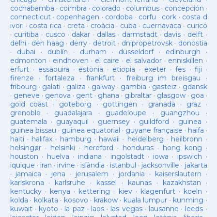
cochabamba
·
coimbra
·
colorado
·
columbus
·
concepción
·
connecticut
·
copenhagen
·
cordoba
·
corfu
·
cork
·
costa d
ivori
·
costa rica
·
creta
·
croàcia
·
cuba
·
cuernavaca
·
curicó
·
curitiba
·
cusco
·
dakar
·
dallas
·
darmstadt
·
davis
·
delft
·
delhi
·
den haag
·
derry
·
detroit
·
dnipropetrovsk
·
donostia
·
dubai
·
dublín
·
durham
·
düsseldorf
·
edinburgh
·
edmonton
·
eindhoven
·
el caire
·
el salvador
·
enniskillen
·
erfurt
·
essaouira
·
estònia
·
etiopia
·
exeter
·
fes
·
fiji
·
firenze
·
fortaleza
·
frankfurt
·
freiburg im breisgau
·
fribourg
·
galati
·
galiza
·
galway
·
gambia
·
gasteiz
·
gdansk
·
geneve
·
genova
·
gent
·
ghana
·
gibraltar
·
glasgow
·
goa
·
gold coast
·
goteborg
·
gottingen
·
granada
·
graz
·
grenoble
·
guadalajara
·
guadeloupe
·
guangzhou
·
guatemala
·
guayaquil
·
guernsey
·
guildford
·
guinea
·
guinea bissau
·
guinea equatorial
·
guyane française
·
haifa
·
haiti
·
halifax
·
hamburg
·
hawaii
·
heidelberg
·
heilbronn
·
helsingør
·
helsinki
·
hereford
·
honduras
·
hong kong
·
houston
·
huelva
·
indiana
·
ingolstadt
·
iowa
·
ipswich
·
iquique
·
iran
·
irvine
·
islàndia
·
istanbul
·
jacksonville
·
jakarta
·
jamaica
·
jena
·
jerusalem
·
jordania
·
kaiserslautern
·
karlskrona
·
karlsruhe
·
kassel
·
kaunas
·
kazakhstan
·
kentucky
·
kenya
·
kettering
·
kiev
·
klagenfurt
·
koeln
·
kolda
·
kolkata
·
kosovo
·
krakow
·
kuala lumpur
·
kunming
·
kuwait
·
kyoto
·
la paz
·
laos
·
las vegas
·
lausanne
·
leeds
·