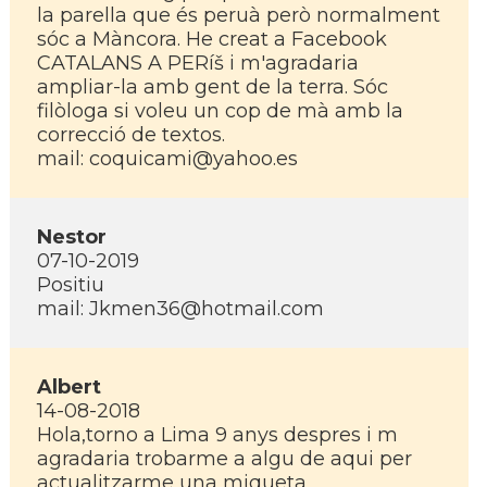
la parella que és peruà però normalment
sóc a Màncora. He creat a Facebook
CATALANS A PERíš i m'agradaria
ampliar-la amb gent de la terra. Sóc
filòloga si voleu un cop de mà amb la
correcció de textos.
mail: coquicami@yahoo.es
Nestor
07-10-2019
Positiu
mail: Jkmen36@hotmail.com
Albert
14-08-2018
Hola,torno a Lima 9 anys despres i m
agradaria trobarme a algu de aqui per
actualitzarme una miqueta