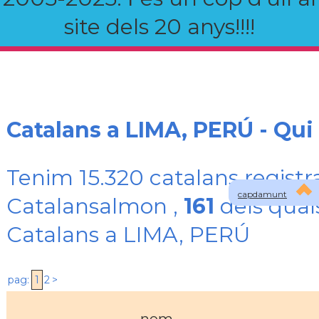
site dels 20 anys!!!!
Catalans a LIMA, PERÚ - Qu
Tenim 15.320 catalans registr
capdamunt
Catalansalmon ,
161
dels qual
Catalans a LIMA, PERÚ
pag:
1
2
>