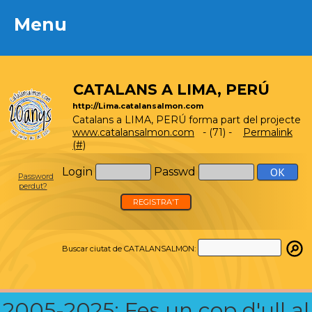
Menu
Menu
CATALANS A LIMA, PERÚ
http://Lima.catalansalmon.com
Catalans a LIMA, PERÚ forma part del projecte
www.catalansalmon.com
- (71) -
Permalink
(#)
Login
Passwd
Password
perdut?
REGISTRA'T
Buscar ciutat de CATALANSALMON:
2005-2025: Fes un cop d'ull al