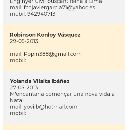
Enginyer Civil buscant feina a Lima
mail: fcojaviergarcia71@yahoo.es
mobil: 942940713
Robinson Konloy Vásquez
29-05-2013
mail: Popin388@gmail.com
mobil:
Yolanda Vilalta Ibáñez
27-05-2013
M'encantaria començar una nova vida a
Natal
mail: yoviib@hotmail.com
mobil: