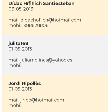
Dí­dac Hí¶flich Santiesteban
03-05-2013
mail: didachoflich@hotmail.com
mobil: 988628806
julita168
01-05-2013
mail: juliamolinas@yahoo.es
mobil:
Jordi Ripollès
01-05-2013
mail: j.ripo@hotmail.com
mobil: