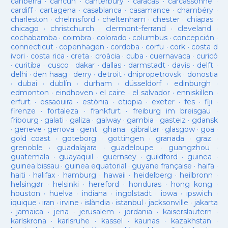
canberra
·
cancun
·
canterbury
·
caracas
·
carcassonne
·
cardiff
·
cartagena
·
casablanca
·
casamance
·
chambéry
·
charleston
·
chelmsford
·
cheltenham
·
chester
·
chiapas
·
chicago
·
christchurch
·
clermont-ferrand
·
cleveland
·
cochabamba
·
coimbra
·
colorado
·
columbus
·
concepción
·
connecticut
·
copenhagen
·
cordoba
·
corfu
·
cork
·
costa d
ivori
·
costa rica
·
creta
·
croàcia
·
cuba
·
cuernavaca
·
curicó
·
curitiba
·
cusco
·
dakar
·
dallas
·
darmstadt
·
davis
·
delft
·
delhi
·
den haag
·
derry
·
detroit
·
dnipropetrovsk
·
donostia
·
dubai
·
dublín
·
durham
·
düsseldorf
·
edinburgh
·
edmonton
·
eindhoven
·
el caire
·
el salvador
·
enniskillen
·
erfurt
·
essaouira
·
estònia
·
etiopia
·
exeter
·
fes
·
fiji
·
firenze
·
fortaleza
·
frankfurt
·
freiburg im breisgau
·
fribourg
·
galati
·
galiza
·
galway
·
gambia
·
gasteiz
·
gdansk
·
geneve
·
genova
·
gent
·
ghana
·
gibraltar
·
glasgow
·
goa
·
gold coast
·
goteborg
·
gottingen
·
granada
·
graz
·
grenoble
·
guadalajara
·
guadeloupe
·
guangzhou
·
guatemala
·
guayaquil
·
guernsey
·
guildford
·
guinea
·
guinea bissau
·
guinea equatorial
·
guyane française
·
haifa
·
haiti
·
halifax
·
hamburg
·
hawaii
·
heidelberg
·
heilbronn
·
helsingør
·
helsinki
·
hereford
·
honduras
·
hong kong
·
houston
·
huelva
·
indiana
·
ingolstadt
·
iowa
·
ipswich
·
iquique
·
iran
·
irvine
·
islàndia
·
istanbul
·
jacksonville
·
jakarta
·
jamaica
·
jena
·
jerusalem
·
jordania
·
kaiserslautern
·
karlskrona
·
karlsruhe
·
kassel
·
kaunas
·
kazakhstan
·