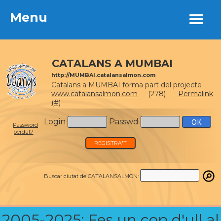
Menu
Menu
CATALANS A MUMBAI
http://MUMBAI.catalansalmon.com
Catalans a MUMBAI forma part del projecte
www.catalansalmon.com
- (278) -
Permalink
(#)
Login
Passwd
Password
perdut?
REGISTRA'T
Buscar ciutat de CATALANSALMON:
2005-2025: Fes un cop d'ull al