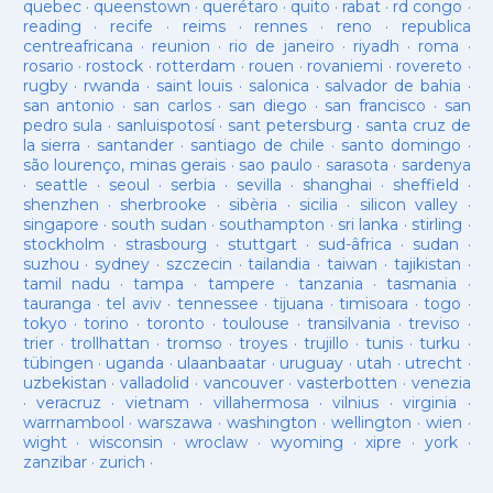
quebec
·
queenstown
·
querétaro
·
quito
·
rabat
·
rd congo
·
reading
·
recife
·
reims
·
rennes
·
reno
·
republica
centreafricana
·
reunion
·
rio de janeiro
·
riyadh
·
roma
·
rosario
·
rostock
·
rotterdam
·
rouen
·
rovaniemi
·
rovereto
·
rugby
·
rwanda
·
saint louis
·
salonica
·
salvador de bahia
·
san antonio
·
san carlos
·
san diego
·
san francisco
·
san
pedro sula
·
sanluispotosí
·
sant petersburg
·
santa cruz de
la sierra
·
santander
·
santiago de chile
·
santo domingo
·
são lourenço, minas gerais
·
sao paulo
·
sarasota
·
sardenya
·
seattle
·
seoul
·
serbia
·
sevilla
·
shanghai
·
sheffield
·
shenzhen
·
sherbrooke
·
sibèria
·
sicilia
·
silicon valley
·
singapore
·
south sudan
·
southampton
·
sri lanka
·
stirling
·
stockholm
·
strasbourg
·
stuttgart
·
sud-âfrica
·
sudan
·
suzhou
·
sydney
·
szczecin
·
tailandia
·
taiwan
·
tajikistan
·
tamil nadu
·
tampa
·
tampere
·
tanzania
·
tasmania
·
tauranga
·
tel aviv
·
tennessee
·
tijuana
·
timisoara
·
togo
·
tokyo
·
torino
·
toronto
·
toulouse
·
transilvania
·
treviso
·
trier
·
trollhattan
·
tromso
·
troyes
·
trujillo
·
tunis
·
turku
·
tübingen
·
uganda
·
ulaanbaatar
·
uruguay
·
utah
·
utrecht
·
uzbekistan
·
valladolid
·
vancouver
·
vasterbotten
·
venezia
·
veracruz
·
vietnam
·
villahermosa
·
vilnius
·
virginia
·
warrnambool
·
warszawa
·
washington
·
wellington
·
wien
·
wight
·
wisconsin
·
wroclaw
·
wyoming
·
xipre
·
york
·
zanzibar
·
zurich
·