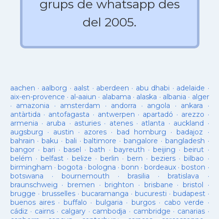
grups de whatsapp des
del 2005.
aachen
·
aalborg
·
aalst
·
aberdeen
·
abu dhabi
·
adelaide
·
aix-en-provence
·
al-aaiun
·
alabama
·
alaska
·
albania
·
alger
·
amazonia
·
amsterdam
·
andorra
·
angola
·
ankara
·
antàrtida
·
antofagasta
·
antwerpen
·
apartadó
·
arezzo
·
armenia
·
aruba
·
asturies
·
atenes
·
atlanta
·
auckland
·
augsburg
·
austin
·
azores
·
bad homburg
·
badajoz
·
bahrain
·
baku
·
bali
·
baltimore
·
bangalore
·
bangladesh
·
bangor
·
bari
·
basel
·
bath
·
bayreuth
·
beijing
·
beirut
·
belém
·
belfast
·
belize
·
berlin
·
bern
·
beziers
·
bilbao
·
birmingham
·
bogota
·
bologna
·
bonn
·
bordeaux
·
boston
·
botswana
·
bournemouth
·
brasilia
·
bratislava
·
braunschweig
·
bremen
·
brighton
·
brisbane
·
bristol
·
brugge
·
brusselles
·
bucaramanga
·
bucuresti
·
budapest
·
buenos aires
·
buffalo
·
bulgaria
·
burgos
·
cabo verde
·
cádiz
·
cairns
·
calgary
·
cambodja
·
cambridge
·
canarias
·