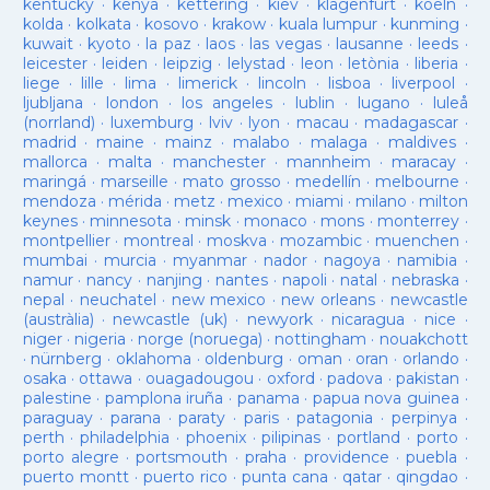
kentucky
·
kenya
·
kettering
·
kiev
·
klagenfurt
·
koeln
·
kolda
·
kolkata
·
kosovo
·
krakow
·
kuala lumpur
·
kunming
·
kuwait
·
kyoto
·
la paz
·
laos
·
las vegas
·
lausanne
·
leeds
·
leicester
·
leiden
·
leipzig
·
lelystad
·
leon
·
letònia
·
liberia
·
liege
·
lille
·
lima
·
limerick
·
lincoln
·
lisboa
·
liverpool
·
ljubljana
·
london
·
los angeles
·
lublin
·
lugano
·
luleå
(norrland)
·
luxemburg
·
lviv
·
lyon
·
macau
·
madagascar
·
madrid
·
maine
·
mainz
·
malabo
·
malaga
·
maldives
·
mallorca
·
malta
·
manchester
·
mannheim
·
maracay
·
maringá
·
marseille
·
mato grosso
·
medellín
·
melbourne
·
mendoza
·
mérida
·
metz
·
mexico
·
miami
·
milano
·
milton
keynes
·
minnesota
·
minsk
·
monaco
·
mons
·
monterrey
·
montpellier
·
montreal
·
moskva
·
mozambic
·
muenchen
·
mumbai
·
murcia
·
myanmar
·
nador
·
nagoya
·
namibia
·
namur
·
nancy
·
nanjing
·
nantes
·
napoli
·
natal
·
nebraska
·
nepal
·
neuchatel
·
new mexico
·
new orleans
·
newcastle
(austràlia)
·
newcastle (uk)
·
newyork
·
nicaragua
·
nice
·
niger
·
nigeria
·
norge (noruega)
·
nottingham
·
nouakchott
·
nürnberg
·
oklahoma
·
oldenburg
·
oman
·
oran
·
orlando
·
osaka
·
ottawa
·
ouagadougou
·
oxford
·
padova
·
pakistan
·
palestine
·
pamplona iruña
·
panama
·
papua nova guinea
·
paraguay
·
parana
·
paraty
·
paris
·
patagonia
·
perpinya
·
perth
·
philadelphia
·
phoenix
·
pilipinas
·
portland
·
porto
·
porto alegre
·
portsmouth
·
praha
·
providence
·
puebla
·
puerto montt
·
puerto rico
·
punta cana
·
qatar
·
qingdao
·