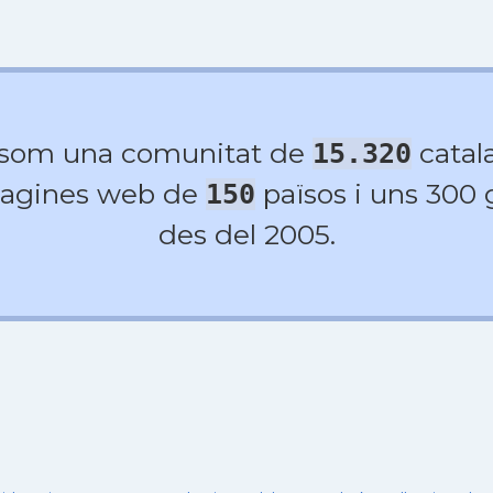
 som una comunitat de
catala
15.320
agines web de
països i uns 300
150
des del 2005.