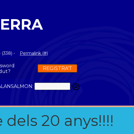
BERRA
 (338) -
Permalink (#)
ssword
REGISTRA'T
dut?
ATALANSALMON:
 dels 20 anys!!!!