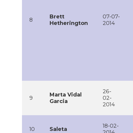
Brett
07-07-
8
Hetherington
2014
26-
Marta Vidal
9
02-
Garcia
2014
18-02-
10
Saleta
2014