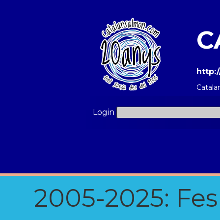
C
http
Catala
Login
2005-2025: Fes u