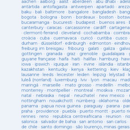
aachen
·
aalborg
·
aalst
·
aberdeen
·
abu dhabi
·
adel
antàrtida
·
antofagasta
·
antwerpen
·
apartadó
·
arezz
baku
·
bali
·
baltimore
·
bangalore
·
bangladesh
·
bang
bogota
·
bologna
·
bonn
·
bordeaux
·
boston
·
botsw
bucaramanga
·
bucuresti
·
budapest
·
buenos aires
·
canterbury
·
caracas
·
carcassonne
·
cardiff
·
cartagena
·
clermont-ferrand
·
cleveland
·
cochabamba
·
coimbra
croàcia
·
cuba
·
cuernavaca
·
curicó
·
curitiba
·
cusco
durham
·
düsseldorf
·
edinburgh
·
edmonton
·
eindho
freiburg im breisgau
·
fribourg
·
galati
·
galiza
·
galw
gottingen
·
granada
·
graz
·
grenoble
·
guadalajara
·
guyane française
·
haifa
·
haiti
·
halifax
·
hamburg
·
hawa
iowa
·
ipswich
·
iquique
·
iran
·
irvine
·
islàndia
·
istanb
kazakhstan
·
kentucky
·
kenya
·
kettering
·
kiev
·
kla
lausanne
·
leeds
·
leicester
·
leiden
·
leipzig
·
lelystad
·
luleå (norrland)
·
luxemburg
·
lviv
·
lyon
·
macau
·
mad
maringá
·
marseille
·
mato grosso
·
medellín
·
melb
monterrey
·
montpellier
·
montreal
·
moskva
·
mozam
natal
·
nebraska
·
nepal
·
neuchatel
·
new mexico
·
nottingham
·
nouakchott
·
nürnberg
·
oklahoma
·
old
panama
·
papua nova guinea
·
paraguay
·
parana
·
par
praha
·
providence
·
puebla
·
puerto montt
·
puerto ri
rennes
·
reno
·
republica centreafricana
·
reunion
·
ri
salonica
·
salvador de bahia
·
san antonio
·
san carlos
·
de chile
·
santo domingo
·
são lourenço, minas gerais