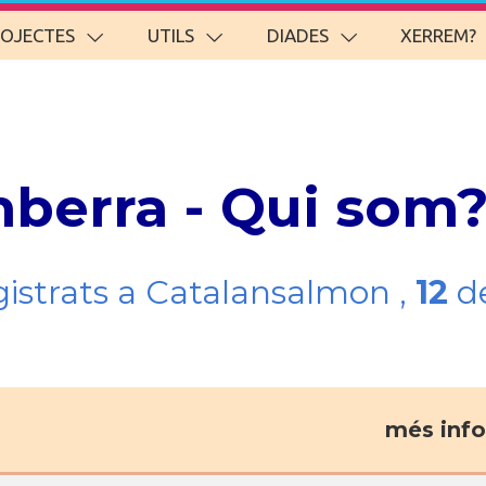
ROJECTES
UTILS
DIADES
XERREM?
nberra - Qui som
gistrats a Catalansalmon ,
12
de
més info