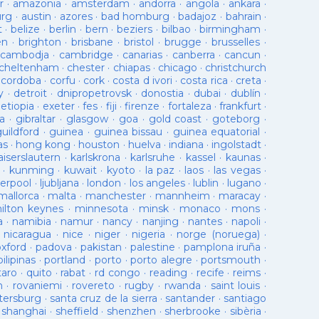
r
·
amazonia
·
amsterdam
·
andorra
·
angola
·
ankara
·
urg
·
austin
·
azores
·
bad homburg
·
badajoz
·
bahrain
·
t
·
belize
·
berlin
·
bern
·
beziers
·
bilbao
·
birmingham
·
en
·
brighton
·
brisbane
·
bristol
·
brugge
·
brusselles
·
cambodja
·
cambridge
·
canarias
·
canberra
·
cancun
·
cheltenham
·
chester
·
chiapas
·
chicago
·
christchurch
·
cordoba
·
corfu
·
cork
·
costa d ivori
·
costa rica
·
creta
·
y
·
detroit
·
dnipropetrovsk
·
donostia
·
dubai
·
dublín
·
·
etiopia
·
exeter
·
fes
·
fiji
·
firenze
·
fortaleza
·
frankfurt
·
a
·
gibraltar
·
glasgow
·
goa
·
gold coast
·
goteborg
·
guildford
·
guinea
·
guinea bissau
·
guinea equatorial
·
as
·
hong kong
·
houston
·
huelva
·
indiana
·
ingolstadt
·
aiserslautern
·
karlskrona
·
karlsruhe
·
kassel
·
kaunas
·
·
kunming
·
kuwait
·
kyoto
·
la paz
·
laos
·
las vegas
·
verpool
·
ljubljana
·
london
·
los angeles
·
lublin
·
lugano
·
mallorca
·
malta
·
manchester
·
mannheim
·
maracay
·
ilton keynes
·
minnesota
·
minsk
·
monaco
·
mons
·
a
·
namibia
·
namur
·
nancy
·
nanjing
·
nantes
·
napoli
·
·
nicaragua
·
nice
·
niger
·
nigeria
·
norge (noruega)
·
oxford
·
padova
·
pakistan
·
palestine
·
pamplona iruña
·
pilipinas
·
portland
·
porto
·
porto alegre
·
portsmouth
·
taro
·
quito
·
rabat
·
rd congo
·
reading
·
recife
·
reims
·
n
·
rovaniemi
·
rovereto
·
rugby
·
rwanda
·
saint louis
·
tersburg
·
santa cruz de la sierra
·
santander
·
santiago
·
shanghai
·
sheffield
·
shenzhen
·
sherbrooke
·
sibèria
·