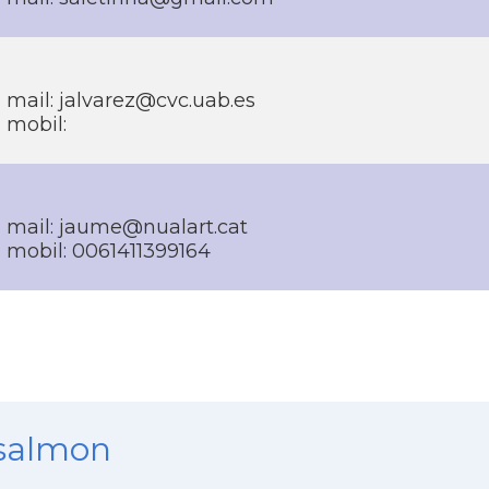
mail: jalvarez@cvc.uab.es
mobil:
mail: jaume@nualart.cat
mobil: 0061411399164
nsalmon