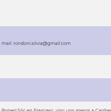
mail: rondoni.silvia@gmail.com
Bones! Sóc en Francesc, vinc uns mesos a Canberra