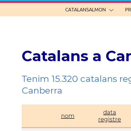
CATALANSALMON
P
Catalans a Ca
Tenim 15.320 catalans re
Canberra
data
nom
registre