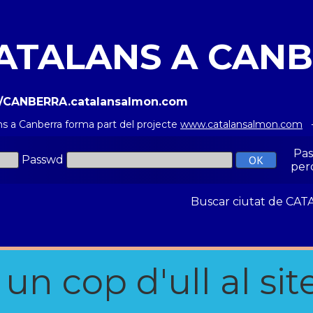
ATALANS A CAN
://CANBERRA.catalansalmon.com
ns a Canberra forma part del projecte
www.catalansalmon.com
-
Pa
Passwd
per
Buscar ciutat de C
n cop d'ull al site