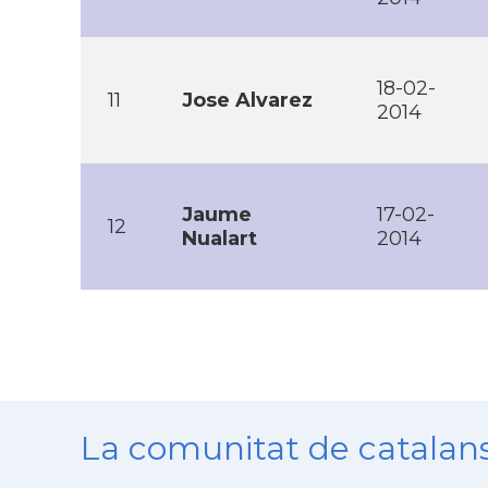
18-02-
11
Jose Alvarez
2014
Jaume
17-02-
12
Nualart
2014
La comunitat de catala