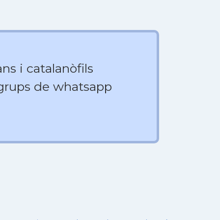
ns i catalanòfils
 grups de whatsapp