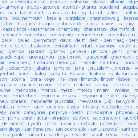
aide
·
aix-en-provence
·
al-aaiun
·
alabama
·
alaska
·
albania
·
alge
o
·
armenia
·
aruba
·
asturies
·
atenes
·
atlanta
·
auckland
·
augsb
or
·
bari
·
basel
·
bath
·
bayreuth
·
beijing
·
beirut
·
belém
·
belfas
ana
·
bournemouth
·
brasilia
·
bratislava
·
braunschweig
·
brem
buffalo
·
bulgaria
·
burgos
·
cabo verde
·
cádiz
·
cairns
·
calgary
·
·
casablanca
·
casamance
·
chambéry
·
charleston
·
chelmsford
·
·
colorado
·
columbus
·
concepción
·
connecticut
·
copenhagen
·
dakar
·
dallas
·
darmstadt
·
davis
·
delft
·
delhi
·
den haag
·
derr
ven
·
el caire
·
el salvador
·
enniskillen
·
erfurt
·
essaouira
·
estònia
ay
·
gambia
·
gasteiz
·
gdansk
·
geneve
·
genova
·
gent
·
ghan
guadeloupe
·
guangzhou
·
guatemala
·
guayaquil
·
guernsey
·
ii
·
heidelberg
·
heilbronn
·
helsingør
·
helsinki
·
hereford
·
hondur
ul
·
jacksonville
·
jakarta
·
jamaica
·
jena
·
jerusalem
·
jordania
·
k
genfurt
·
koeln
·
kolda
·
kolkata
·
kosovo
·
krakow
·
kuala lumpur
leon
·
letònia
·
liberia
·
liege
·
lille
·
lima
·
limerick
·
lincoln
·
lisboa
·
li
agascar
·
madrid
·
maine
·
mainz
·
malabo
·
malaga
·
maldives
·
ourne
·
mendoza
·
mérida
·
metz
·
mexico
·
miami
·
milano
·
m
bic
·
muenchen
·
mumbai
·
murcia
·
myanmar
·
nador
·
nagoy
new orleans
·
newcastle (austràlia)
·
newcastle (uk)
·
newyork
enburg
·
oman
·
oran
·
orlando
·
osaka
·
ottawa
·
ouagadougou
·
aty
·
paris
·
patagonia
·
perpinya
·
perth
·
philadelphia
·
phoenix
·
co
·
punta cana
·
qatar
·
qingdao
·
quebec
·
queenstown
·
queré
o de janeiro
·
riyadh
·
roma
·
rosario
·
rostock
·
rotterdam
·
roue
san diego
·
san francisco
·
san pedro sula
·
sanluispotosí
·
sant pe
·
sao paulo
·
sarasota
·
sardenya
·
seattle
·
seoul
·
serbia
·
sevilla