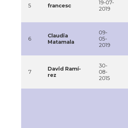
19-07-
5
francesc
2019
09-
Claudia
6
05-
Matamala
2019
30-
David Ramí­
7
08-
rez
2015