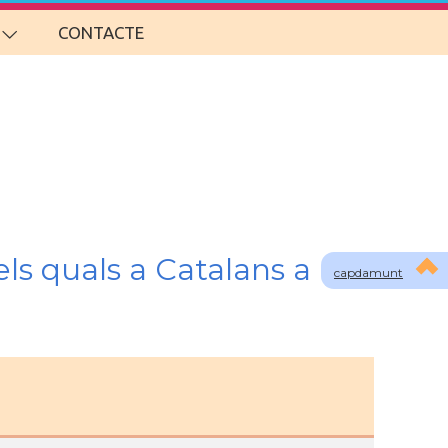
CONTACTE
?
ls quals a Catalans a
capdamunt