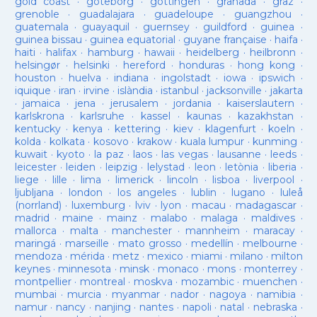
gold coast
·
goteborg
·
gottingen
·
granada
·
graz
·
grenoble
·
guadalajara
·
guadeloupe
·
guangzhou
·
guatemala
·
guayaquil
·
guernsey
·
guildford
·
guinea
·
guinea bissau
·
guinea equatorial
·
guyane française
·
haifa
·
haiti
·
halifax
·
hamburg
·
hawaii
·
heidelberg
·
heilbronn
·
helsingør
·
helsinki
·
hereford
·
honduras
·
hong kong
·
houston
·
huelva
·
indiana
·
ingolstadt
·
iowa
·
ipswich
·
iquique
·
iran
·
irvine
·
islàndia
·
istanbul
·
jacksonville
·
jakarta
·
jamaica
·
jena
·
jerusalem
·
jordania
·
kaiserslautern
·
karlskrona
·
karlsruhe
·
kassel
·
kaunas
·
kazakhstan
·
kentucky
·
kenya
·
kettering
·
kiev
·
klagenfurt
·
koeln
·
kolda
·
kolkata
·
kosovo
·
krakow
·
kuala lumpur
·
kunming
·
kuwait
·
kyoto
·
la paz
·
laos
·
las vegas
·
lausanne
·
leeds
·
leicester
·
leiden
·
leipzig
·
lelystad
·
leon
·
letònia
·
liberia
·
liege
·
lille
·
lima
·
limerick
·
lincoln
·
lisboa
·
liverpool
·
ljubljana
·
london
·
los angeles
·
lublin
·
lugano
·
luleå
(norrland)
·
luxemburg
·
lviv
·
lyon
·
macau
·
madagascar
·
madrid
·
maine
·
mainz
·
malabo
·
malaga
·
maldives
·
mallorca
·
malta
·
manchester
·
mannheim
·
maracay
·
maringá
·
marseille
·
mato grosso
·
medellín
·
melbourne
·
mendoza
·
mérida
·
metz
·
mexico
·
miami
·
milano
·
milton
keynes
·
minnesota
·
minsk
·
monaco
·
mons
·
monterrey
·
montpellier
·
montreal
·
moskva
·
mozambic
·
muenchen
·
mumbai
·
murcia
·
myanmar
·
nador
·
nagoya
·
namibia
·
namur
·
nancy
·
nanjing
·
nantes
·
napoli
·
natal
·
nebraska
·