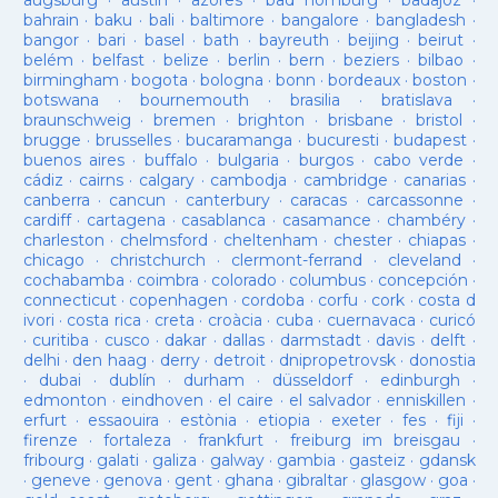
augsburg
·
austin
·
azores
·
bad homburg
·
badajoz
·
bahrain
·
baku
·
bali
·
baltimore
·
bangalore
·
bangladesh
·
bangor
·
bari
·
basel
·
bath
·
bayreuth
·
beijing
·
beirut
·
belém
·
belfast
·
belize
·
berlin
·
bern
·
beziers
·
bilbao
·
birmingham
·
bogota
·
bologna
·
bonn
·
bordeaux
·
boston
·
botswana
·
bournemouth
·
brasilia
·
bratislava
·
braunschweig
·
bremen
·
brighton
·
brisbane
·
bristol
·
brugge
·
brusselles
·
bucaramanga
·
bucuresti
·
budapest
·
buenos aires
·
buffalo
·
bulgaria
·
burgos
·
cabo verde
·
cádiz
·
cairns
·
calgary
·
cambodja
·
cambridge
·
canarias
·
canberra
·
cancun
·
canterbury
·
caracas
·
carcassonne
·
cardiff
·
cartagena
·
casablanca
·
casamance
·
chambéry
·
charleston
·
chelmsford
·
cheltenham
·
chester
·
chiapas
·
chicago
·
christchurch
·
clermont-ferrand
·
cleveland
·
cochabamba
·
coimbra
·
colorado
·
columbus
·
concepción
·
connecticut
·
copenhagen
·
cordoba
·
corfu
·
cork
·
costa d
ivori
·
costa rica
·
creta
·
croàcia
·
cuba
·
cuernavaca
·
curicó
·
curitiba
·
cusco
·
dakar
·
dallas
·
darmstadt
·
davis
·
delft
·
delhi
·
den haag
·
derry
·
detroit
·
dnipropetrovsk
·
donostia
·
dubai
·
dublín
·
durham
·
düsseldorf
·
edinburgh
·
edmonton
·
eindhoven
·
el caire
·
el salvador
·
enniskillen
·
erfurt
·
essaouira
·
estònia
·
etiopia
·
exeter
·
fes
·
fiji
·
firenze
·
fortaleza
·
frankfurt
·
freiburg im breisgau
·
fribourg
·
galati
·
galiza
·
galway
·
gambia
·
gasteiz
·
gdansk
·
geneve
·
genova
·
gent
·
ghana
·
gibraltar
·
glasgow
·
goa
·