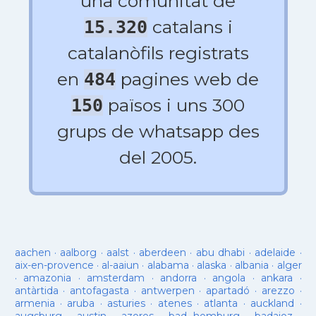
una comunitat de
catalans i
15.320
catalanòfils registrats
en
pagines web de
484
països i uns 300
150
grups de whatsapp des
del 2005.
aachen
·
aalborg
·
aalst
·
aberdeen
·
abu dhabi
·
adelaide
·
aix-en-provence
·
al-aaiun
·
alabama
·
alaska
·
albania
·
alger
·
amazonia
·
amsterdam
·
andorra
·
angola
·
ankara
·
antàrtida
·
antofagasta
·
antwerpen
·
apartadó
·
arezzo
·
armenia
·
aruba
·
asturies
·
atenes
·
atlanta
·
auckland
·