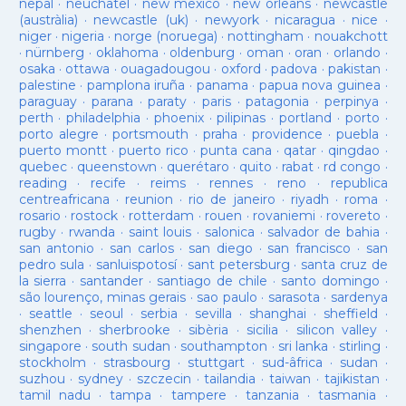
nepal
·
neuchatel
·
new mexico
·
new orleans
·
newcastle
(austràlia)
·
newcastle (uk)
·
newyork
·
nicaragua
·
nice
·
niger
·
nigeria
·
norge (noruega)
·
nottingham
·
nouakchott
·
nürnberg
·
oklahoma
·
oldenburg
·
oman
·
oran
·
orlando
·
osaka
·
ottawa
·
ouagadougou
·
oxford
·
padova
·
pakistan
·
palestine
·
pamplona iruña
·
panama
·
papua nova guinea
·
paraguay
·
parana
·
paraty
·
paris
·
patagonia
·
perpinya
·
perth
·
philadelphia
·
phoenix
·
pilipinas
·
portland
·
porto
·
porto alegre
·
portsmouth
·
praha
·
providence
·
puebla
·
puerto montt
·
puerto rico
·
punta cana
·
qatar
·
qingdao
·
quebec
·
queenstown
·
querétaro
·
quito
·
rabat
·
rd congo
·
reading
·
recife
·
reims
·
rennes
·
reno
·
republica
centreafricana
·
reunion
·
rio de janeiro
·
riyadh
·
roma
·
rosario
·
rostock
·
rotterdam
·
rouen
·
rovaniemi
·
rovereto
·
rugby
·
rwanda
·
saint louis
·
salonica
·
salvador de bahia
·
san antonio
·
san carlos
·
san diego
·
san francisco
·
san
pedro sula
·
sanluispotosí
·
sant petersburg
·
santa cruz de
la sierra
·
santander
·
santiago de chile
·
santo domingo
·
são lourenço, minas gerais
·
sao paulo
·
sarasota
·
sardenya
·
seattle
·
seoul
·
serbia
·
sevilla
·
shanghai
·
sheffield
·
shenzhen
·
sherbrooke
·
sibèria
·
sicilia
·
silicon valley
·
singapore
·
south sudan
·
southampton
·
sri lanka
·
stirling
·
stockholm
·
strasbourg
·
stuttgart
·
sud-âfrica
·
sudan
·
suzhou
·
sydney
·
szczecin
·
tailandia
·
taiwan
·
tajikistan
·
tamil nadu
·
tampa
·
tampere
·
tanzania
·
tasmania
·