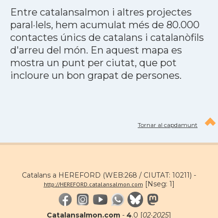
Entre catalansalmon i altres projectes
paral·lels, hem acumulat més de 80.000
contactes únics de catalans i catalanòfils
d'arreu del món. En aquest mapa es
mostra un punt per ciutat, que pot
incloure un bon grapat de persones.
Tornar al capdamunt
Catalans a HEREFORD (WEB:268 / CIUTAT: 10211) -
[Nseg: 1]
http://HEREFORD.catalansalmon.com
Catalansalmon.com
-
4
.0 [
02·2025
]