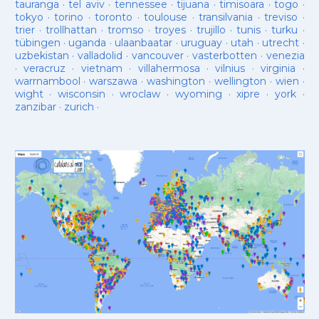
tauranga
·
tel aviv
·
tennessee
·
tijuana
·
timisoara
·
togo
·
tokyo
·
torino
·
toronto
·
toulouse
·
transilvania
·
treviso
·
trier
·
trollhattan
·
tromso
·
troyes
·
trujillo
·
tunis
·
turku
·
tübingen
·
uganda
·
ulaanbaatar
·
uruguay
·
utah
·
utrecht
·
uzbekistan
·
valladolid
·
vancouver
·
vasterbotten
·
venezia
·
veracruz
·
vietnam
·
villahermosa
·
vilnius
·
virginia
·
warrnambool
·
warszawa
·
washington
·
wellington
·
wien
·
wight
·
wisconsin
·
wroclaw
·
wyoming
·
xipre
·
york
·
zanzibar
·
zurich
·