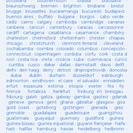
botswana
·
bournemouth
·
brasilia
·
bratislava
·
braunschweig
·
bremen
·
brighton
·
brisbane
·
bristol
·
brugge
·
brusselles
·
bucaramanga
·
bucuresti
·
budapest
·
buenos aires
·
buffalo
·
bulgaria
·
burgos
·
cabo verde
·
cádiz
·
cairns
·
calgary
·
cambodja
·
cambridge
·
canarias
·
canberra
·
cancun
·
canterbury
·
caracas
·
carcassonne
·
cardiff
·
cartagena
·
casablanca
·
casamance
·
chambéry
·
charleston
·
chelmsford
·
cheltenham
·
chester
·
chiapas
·
chicago
·
christchurch
·
clermont-ferrand
·
cleveland
·
cochabamba
·
coimbra
·
colorado
·
columbus
·
concepción
·
connecticut
·
copenhagen
·
cordoba
·
corfu
·
cork
·
costa d
ivori
·
costa rica
·
creta
·
croàcia
·
cuba
·
cuernavaca
·
curicó
·
curitiba
·
cusco
·
dakar
·
dallas
·
darmstadt
·
davis
·
delft
·
delhi
·
den haag
·
derry
·
detroit
·
dnipropetrovsk
·
donostia
·
dubai
·
dublín
·
durham
·
düsseldorf
·
edinburgh
·
edmonton
·
eindhoven
·
el caire
·
el salvador
·
enniskillen
·
erfurt
·
essaouira
·
estònia
·
etiopia
·
exeter
·
fes
·
fiji
·
firenze
·
fortaleza
·
frankfurt
·
freiburg im breisgau
·
fribourg
·
galati
·
galiza
·
galway
·
gambia
·
gasteiz
·
gdansk
·
geneve
·
genova
·
gent
·
ghana
·
gibraltar
·
glasgow
·
goa
·
gold coast
·
goteborg
·
gottingen
·
granada
·
graz
·
grenoble
·
guadalajara
·
guadeloupe
·
guangzhou
·
guatemala
·
guayaquil
·
guernsey
·
guildford
·
guinea
·
guinea bissau
·
guinea equatorial
·
guyane française
·
haifa
·
haiti
·
halifax
·
hamburg
·
hawaii
·
heidelberg
·
heilbronn
·