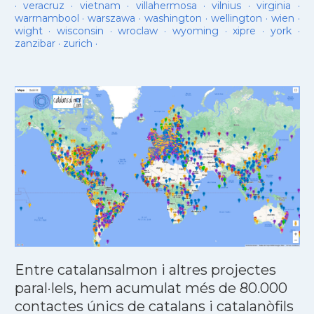
·
veracruz
·
vietnam
·
villahermosa
·
vilnius
·
virginia
·
warrnambool
·
warszawa
·
washington
·
wellington
·
wien
·
wight
·
wisconsin
·
wroclaw
·
wyoming
·
xipre
·
york
·
zanzibar
·
zurich
·
Entre catalansalmon i altres projectes
paral·lels, hem acumulat més de 80.000
contactes únics de catalans i catalanòfils