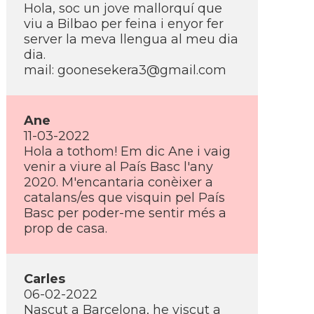
Hola, soc un jove mallorquí­ que
viu a Bilbao per feina i enyor fer
server la meva llengua al meu dia
dia.
mail: goonesekera3@gmail.com
Ane
11-03-2022
Hola a tothom! Em dic Ane i vaig
venir a viure al Paí­s Basc l'any
2020. M'encantaria conèixer a
catalans/es que visquin pel Paí­s
Basc per poder-me sentir més a
prop de casa.
Carles
06-02-2022
Nascut a Barcelona, he viscut a