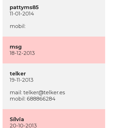
pattyms85
11-01-2014
mobil:
msg
18-12-2013
telker
19-11-2013
mail: telker@telker.es
mobil: 688866284
Sí­lvia
20-10-2013