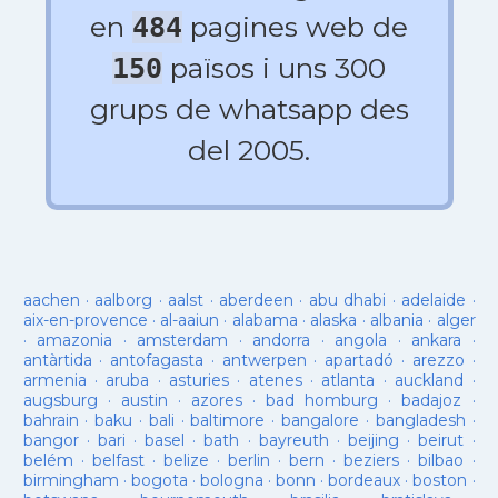
en
pagines web de
484
països i uns 300
150
grups de whatsapp des
del 2005.
aachen
·
aalborg
·
aalst
·
aberdeen
·
abu dhabi
·
adelaide
·
aix-en-provence
·
al-aaiun
·
alabama
·
alaska
·
albania
·
alger
·
amazonia
·
amsterdam
·
andorra
·
angola
·
ankara
·
antàrtida
·
antofagasta
·
antwerpen
·
apartadó
·
arezzo
·
armenia
·
aruba
·
asturies
·
atenes
·
atlanta
·
auckland
·
augsburg
·
austin
·
azores
·
bad homburg
·
badajoz
·
bahrain
·
baku
·
bali
·
baltimore
·
bangalore
·
bangladesh
·
bangor
·
bari
·
basel
·
bath
·
bayreuth
·
beijing
·
beirut
·
belém
·
belfast
·
belize
·
berlin
·
bern
·
beziers
·
bilbao
·
birmingham
·
bogota
·
bologna
·
bonn
·
bordeaux
·
boston
·