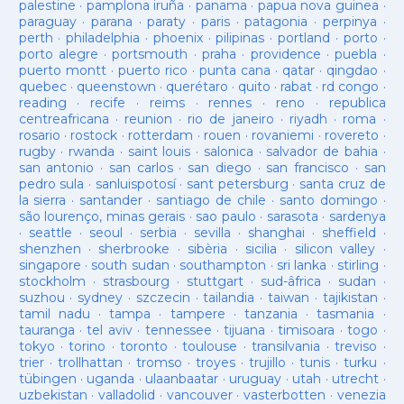
palestine
·
pamplona iruña
·
panama
·
papua nova guinea
·
paraguay
·
parana
·
paraty
·
paris
·
patagonia
·
perpinya
·
perth
·
philadelphia
·
phoenix
·
pilipinas
·
portland
·
porto
·
porto alegre
·
portsmouth
·
praha
·
providence
·
puebla
·
puerto montt
·
puerto rico
·
punta cana
·
qatar
·
qingdao
·
quebec
·
queenstown
·
querétaro
·
quito
·
rabat
·
rd congo
·
reading
·
recife
·
reims
·
rennes
·
reno
·
republica
centreafricana
·
reunion
·
rio de janeiro
·
riyadh
·
roma
·
rosario
·
rostock
·
rotterdam
·
rouen
·
rovaniemi
·
rovereto
·
rugby
·
rwanda
·
saint louis
·
salonica
·
salvador de bahia
·
san antonio
·
san carlos
·
san diego
·
san francisco
·
san
pedro sula
·
sanluispotosí
·
sant petersburg
·
santa cruz de
la sierra
·
santander
·
santiago de chile
·
santo domingo
·
são lourenço, minas gerais
·
sao paulo
·
sarasota
·
sardenya
·
seattle
·
seoul
·
serbia
·
sevilla
·
shanghai
·
sheffield
·
shenzhen
·
sherbrooke
·
sibèria
·
sicilia
·
silicon valley
·
singapore
·
south sudan
·
southampton
·
sri lanka
·
stirling
·
stockholm
·
strasbourg
·
stuttgart
·
sud-âfrica
·
sudan
·
suzhou
·
sydney
·
szczecin
·
tailandia
·
taiwan
·
tajikistan
·
tamil nadu
·
tampa
·
tampere
·
tanzania
·
tasmania
·
tauranga
·
tel aviv
·
tennessee
·
tijuana
·
timisoara
·
togo
·
tokyo
·
torino
·
toronto
·
toulouse
·
transilvania
·
treviso
·
trier
·
trollhattan
·
tromso
·
troyes
·
trujillo
·
tunis
·
turku
·
tübingen
·
uganda
·
ulaanbaatar
·
uruguay
·
utah
·
utrecht
·
uzbekistan
·
valladolid
·
vancouver
·
vasterbotten
·
venezia