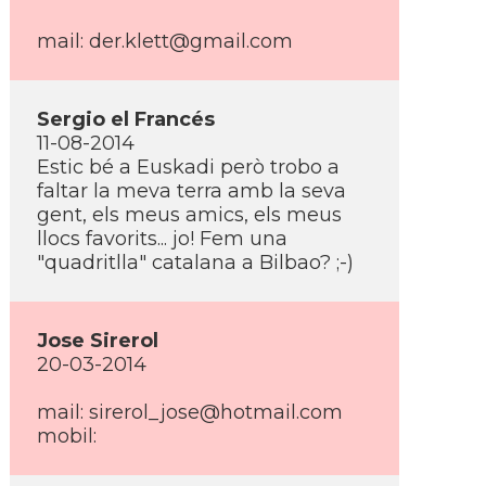
mail: der.klett@gmail.com
Sergio el Francés
11-08-2014
Estic bé a Euskadi però trobo a
faltar la meva terra amb la seva
gent, els meus amics, els meus
llocs favorits... jo! Fem una
"quadritlla" catalana a Bilbao? ;-)
Jose Sirerol
20-03-2014
mail: sirerol_jose@hotmail.com
mobil: