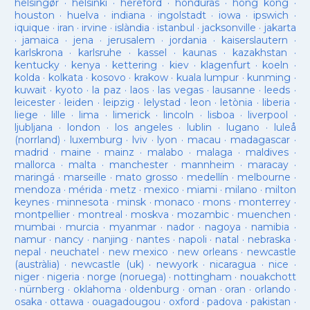
helsingør
·
helsinki
·
hereford
·
honduras
·
hong kong
·
houston
·
huelva
·
indiana
·
ingolstadt
·
iowa
·
ipswich
·
iquique
·
iran
·
irvine
·
islàndia
·
istanbul
·
jacksonville
·
jakarta
·
jamaica
·
jena
·
jerusalem
·
jordania
·
kaiserslautern
·
karlskrona
·
karlsruhe
·
kassel
·
kaunas
·
kazakhstan
·
kentucky
·
kenya
·
kettering
·
kiev
·
klagenfurt
·
koeln
·
kolda
·
kolkata
·
kosovo
·
krakow
·
kuala lumpur
·
kunming
·
kuwait
·
kyoto
·
la paz
·
laos
·
las vegas
·
lausanne
·
leeds
·
leicester
·
leiden
·
leipzig
·
lelystad
·
leon
·
letònia
·
liberia
·
liege
·
lille
·
lima
·
limerick
·
lincoln
·
lisboa
·
liverpool
·
ljubljana
·
london
·
los angeles
·
lublin
·
lugano
·
luleå
(norrland)
·
luxemburg
·
lviv
·
lyon
·
macau
·
madagascar
·
madrid
·
maine
·
mainz
·
malabo
·
malaga
·
maldives
·
mallorca
·
malta
·
manchester
·
mannheim
·
maracay
·
maringá
·
marseille
·
mato grosso
·
medellín
·
melbourne
·
mendoza
·
mérida
·
metz
·
mexico
·
miami
·
milano
·
milton
keynes
·
minnesota
·
minsk
·
monaco
·
mons
·
monterrey
·
montpellier
·
montreal
·
moskva
·
mozambic
·
muenchen
·
mumbai
·
murcia
·
myanmar
·
nador
·
nagoya
·
namibia
·
namur
·
nancy
·
nanjing
·
nantes
·
napoli
·
natal
·
nebraska
·
nepal
·
neuchatel
·
new mexico
·
new orleans
·
newcastle
(austràlia)
·
newcastle (uk)
·
newyork
·
nicaragua
·
nice
·
niger
·
nigeria
·
norge (noruega)
·
nottingham
·
nouakchott
·
nürnberg
·
oklahoma
·
oldenburg
·
oman
·
oran
·
orlando
·
osaka
·
ottawa
·
ouagadougou
·
oxford
·
padova
·
pakistan
·