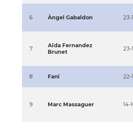
6
Àngel Gabaldon
23-
Aida Fernandez
7
23-
Brunet
8
Fani
22-
9
Marc Massaguer
14-