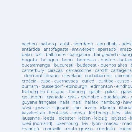
aachen
·
aalborg
·
aalst
·
aberdeen
·
abu dhabi
·
adel
antàrtida
·
antofagasta
·
antwerpen
·
apartadó
·
arezz
baku
·
bali
·
baltimore
·
bangalore
·
bangladesh
·
bang
bogota
·
bologna
·
bonn
·
bordeaux
·
boston
·
botsw
bucaramanga
·
bucuresti
·
budapest
·
buenos aires
·
canterbury
·
caracas
·
carcassonne
·
cardiff
·
cartagena
·
clermont-ferrand
·
cleveland
·
cochabamba
·
coimbra
croàcia
·
cuba
·
cuernavaca
·
curicó
·
curitiba
·
cusco
durham
·
düsseldorf
·
edinburgh
·
edmonton
·
eindho
freiburg im breisgau
·
fribourg
·
galati
·
galiza
·
galw
gottingen
·
granada
·
graz
·
grenoble
·
guadalajara
·
guyane française
·
haifa
·
haiti
·
halifax
·
hamburg
·
hawa
iowa
·
ipswich
·
iquique
·
iran
·
irvine
·
islàndia
·
istanb
kazakhstan
·
kentucky
·
kenya
·
kettering
·
kiev
·
kla
lausanne
·
leeds
·
leicester
·
leiden
·
leipzig
·
lelystad
·
luleå (norrland)
·
luxemburg
·
lviv
·
lyon
·
macau
·
mad
maringá
·
marseille
·
mato grosso
·
medellín
·
melb