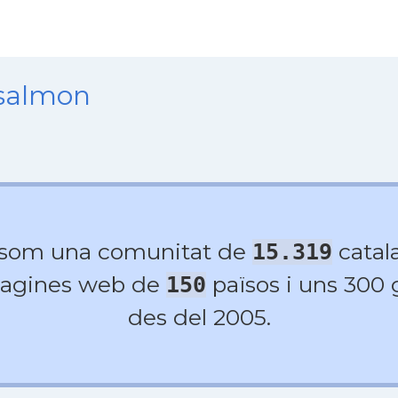
nsalmon
 som una comunitat de
catala
15.319
agines web de
països i uns 300
150
des del 2005.