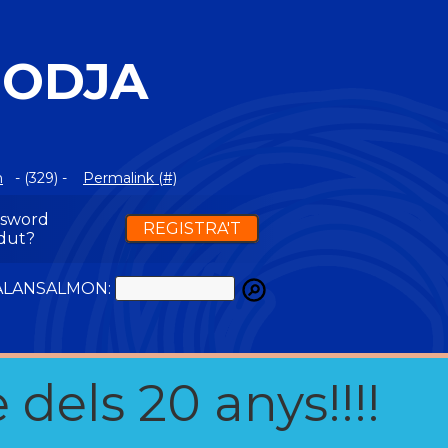
BODJA
m
- (329) -
Permalink (#)
ssword
REGISTRA'T
dut?
ATALANSALMON:
 dels 20 anys!!!!