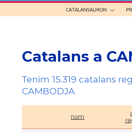
CATALANSALMON
P
Catalans a C
Tenim 15.319 catalans re
CAMBODJA
nom
re