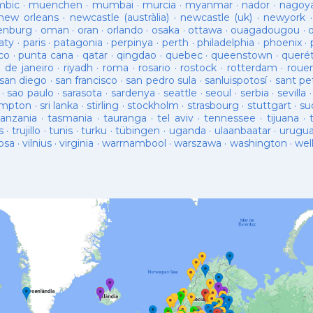
bic
·
muenchen
·
mumbai
·
murcia
·
myanmar
·
nador
·
nagoy
new orleans
·
newcastle (austràlia)
·
newcastle (uk)
·
newyork
enburg
·
oman
·
oran
·
orlando
·
osaka
·
ottawa
·
ouagadougou
·
aty
·
paris
·
patagonia
·
perpinya
·
perth
·
philadelphia
·
phoenix
·
co
·
punta cana
·
qatar
·
qingdao
·
quebec
·
queenstown
·
queré
o de janeiro
·
riyadh
·
roma
·
rosario
·
rostock
·
rotterdam
·
roue
san diego
·
san francisco
·
san pedro sula
·
sanluispotosí
·
sant pe
·
sao paulo
·
sarasota
·
sardenya
·
seattle
·
seoul
·
serbia
·
sevilla
ampton
·
sri lanka
·
stirling
·
stockholm
·
strasbourg
·
stuttgart
·
su
tanzania
·
tasmania
·
tauranga
·
tel aviv
·
tennessee
·
tijuana
·
s
·
trujillo
·
tunis
·
turku
·
tübingen
·
uganda
·
ulaanbaatar
·
urugu
osa
·
vilnius
·
virginia
·
warrnambool
·
warszawa
·
washington
·
wel