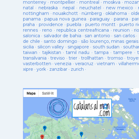
monterrey
·
montpellier
·
montreal
·
moskva
·
mozam
natal
·
nebraska
·
nepal
·
neuchatel
·
new mexico
·
nottingham
·
nouakchott
·
nürnberg
·
oklahoma
·
old
panama
·
papua nova guinea
·
paraguay
·
parana
·
par
praha
·
providence
·
puebla
·
puerto montt
·
puerto ri
rennes
·
reno
·
republica centreafricana
·
reunion
·
ri
salonica
·
salvador de bahia
·
san antonio
·
san carlos
·
de chile
·
santo domingo
·
são lourenço, minas gerais
sicilia
·
silicon valley
·
singapore
·
south sudan
·
south
taiwan
·
tajikistan
·
tamil nadu
·
tampa
·
tampere
·
transilvania
·
treviso
·
trier
·
trollhattan
·
tromso
·
troye
vasterbotten
·
venezia
·
veracruz
·
vietnam
·
villaherm
xipre
·
york
·
zanzibar
·
zurich
·