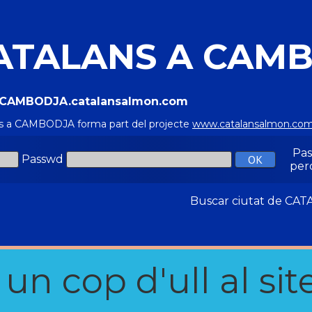
ATALANS A CAM
//CAMBODJA.catalansalmon.com
s a CAMBODJA forma part del projecte
www.catalansalmon.co
Pa
Passwd
per
Buscar ciutat de C
n cop d'ull al site