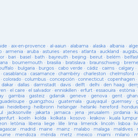
aide
·
aix-en-provence
·
al-aaiun
·
alabama
·
alaska
·
albania
·
alge
o
·
armenia
·
aruba
·
asturies
·
atenes
·
atlanta
·
auckland
·
augsb
or
·
bari
·
basel
·
bath
·
bayreuth
·
beijing
·
beirut
·
belém
·
belfas
ana
·
bournemouth
·
brasilia
·
bratislava
·
braunschweig
·
brem
buffalo
·
bulgaria
·
burgos
·
cabo verde
·
cádiz
·
cairns
·
calgary
·
·
casablanca
·
casamance
·
chambéry
·
charleston
·
chelmsford
·
·
colorado
·
columbus
·
concepción
·
connecticut
·
copenhagen
·
dakar
·
dallas
·
darmstadt
·
davis
·
delft
·
delhi
·
den haag
·
derr
ven
·
el caire
·
el salvador
·
enniskillen
·
erfurt
·
essaouira
·
estònia
ay
·
gambia
·
gasteiz
·
gdansk
·
geneve
·
genova
·
gent
·
ghan
guadeloupe
·
guangzhou
·
guatemala
·
guayaquil
·
guernsey
·
ii
·
heidelberg
·
heilbronn
·
helsingør
·
helsinki
·
hereford
·
hondur
ul
·
jacksonville
·
jakarta
·
jamaica
·
jena
·
jerusalem
·
jordania
·
k
genfurt
·
koeln
·
kolda
·
kolkata
·
kosovo
·
krakow
·
kuala lumpur
leon
·
letònia
·
liberia
·
liege
·
lille
·
lima
·
limerick
·
lincoln
·
lisboa
·
li
agascar
·
madrid
·
maine
·
mainz
·
malabo
·
malaga
·
maldives
·
ourne
·
mendoza
·
mérida
·
metz
·
mexico
·
miami
·
milano
·
m