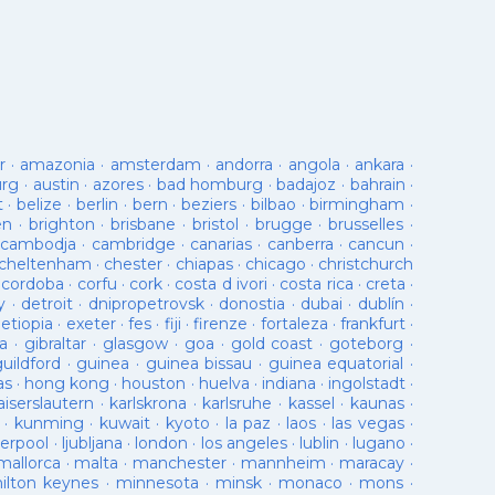
r
·
amazonia
·
amsterdam
·
andorra
·
angola
·
ankara
·
urg
·
austin
·
azores
·
bad homburg
·
badajoz
·
bahrain
·
t
·
belize
·
berlin
·
bern
·
beziers
·
bilbao
·
birmingham
·
en
·
brighton
·
brisbane
·
bristol
·
brugge
·
brusselles
·
cambodja
·
cambridge
·
canarias
·
canberra
·
cancun
·
cheltenham
·
chester
·
chiapas
·
chicago
·
christchurch
·
cordoba
·
corfu
·
cork
·
costa d ivori
·
costa rica
·
creta
·
y
·
detroit
·
dnipropetrovsk
·
donostia
·
dubai
·
dublín
·
·
etiopia
·
exeter
·
fes
·
fiji
·
firenze
·
fortaleza
·
frankfurt
·
a
·
gibraltar
·
glasgow
·
goa
·
gold coast
·
goteborg
·
guildford
·
guinea
·
guinea bissau
·
guinea equatorial
·
as
·
hong kong
·
houston
·
huelva
·
indiana
·
ingolstadt
·
aiserslautern
·
karlskrona
·
karlsruhe
·
kassel
·
kaunas
·
·
kunming
·
kuwait
·
kyoto
·
la paz
·
laos
·
las vegas
·
verpool
·
ljubljana
·
london
·
los angeles
·
lublin
·
lugano
·
mallorca
·
malta
·
manchester
·
mannheim
·
maracay
·
ilton keynes
·
minnesota
·
minsk
·
monaco
·
mons
·