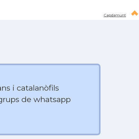
Capdamunt
ns i catalanòfils
 grups de whatsapp