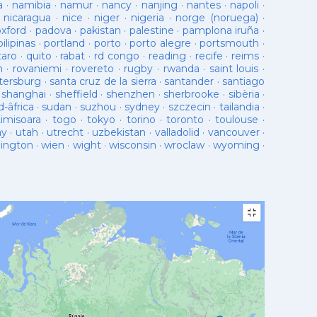
a
·
namibia
·
namur
·
nancy
·
nanjing
·
nantes
·
napoli
·
·
nicaragua
·
nice
·
niger
·
nigeria
·
norge (noruega)
·
oxford
·
padova
·
pakistan
·
palestine
·
pamplona iruña
·
pilipinas
·
portland
·
porto
·
porto alegre
·
portsmouth
·
taro
·
quito
·
rabat
·
rd congo
·
reading
·
recife
·
reims
·
n
·
rovaniemi
·
rovereto
·
rugby
·
rwanda
·
saint louis
·
tersburg
·
santa cruz de la sierra
·
santander
·
santiago
·
shanghai
·
sheffield
·
shenzhen
·
sherbrooke
·
sibèria
·
d-âfrica
·
sudan
·
suzhou
·
sydney
·
szczecin
·
tailandia
·
timisoara
·
togo
·
tokyo
·
torino
·
toronto
·
toulouse
·
ay
·
utah
·
utrecht
·
uzbekistan
·
valladolid
·
vancouver
·
lington
·
wien
·
wight
·
wisconsin
·
wroclaw
·
wyoming
·