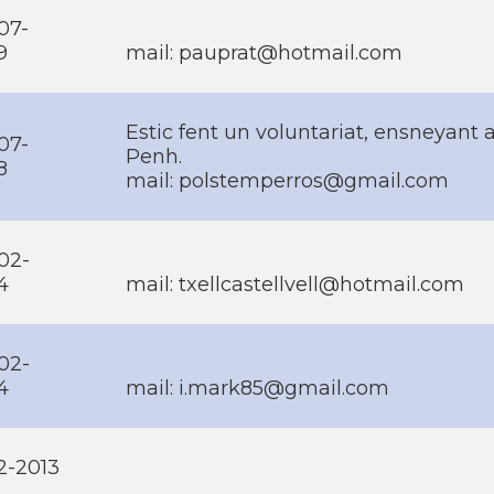
07-
9
mail: pauprat@hotmail.com
Estic fent un voluntariat, ensneyan
07-
Penh.
8
mail: polstemperros@gmail.com
02-
4
mail: txellcastellvell@hotmail.com
02-
4
mail: i.mark85@gmail.com
12-2013