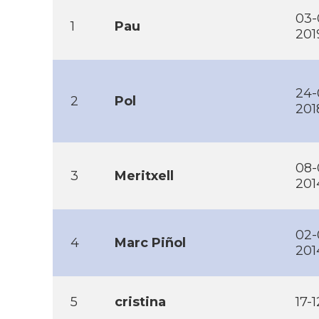
03-
1
Pau
201
24-
2
Pol
201
08-
3
Meritxell
201
02-
4
Marc Piñol
201
5
cristina
17-