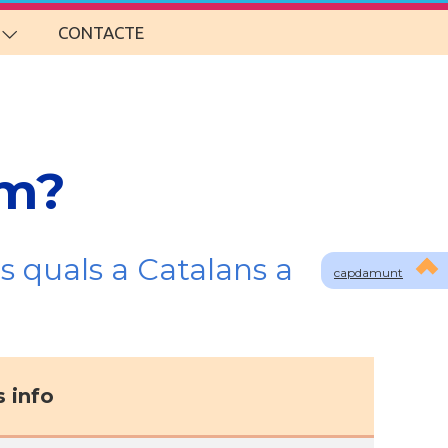
CONTACTE
om?
s quals a Catalans a
capdamunt
 info