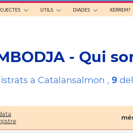
ROJECTES
UTILS
DIADES
XERREM?
AMBODJA - Qui s
gistrats a Catalansalmon ,
9
del
data
més
gistre