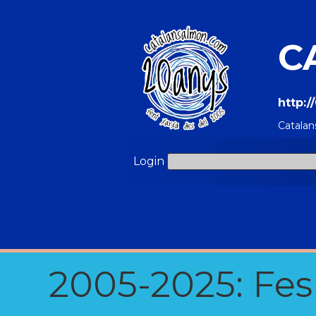
C
http:
Catalan
Login
2005-2025: Fes u