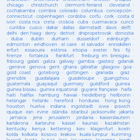
chicago
·
christchurch
·
clermont-ferrand
·
cleveland
·
cochabamba
·
coimbra
·
colorado
·
columbus
·
concepción
·
connecticut
·
copenhagen
·
cordoba
·
corfu
·
cork
·
costa d
ivori
·
costa rica
·
creta
·
croàcia
·
cuba
·
cuernavaca
·
curicó
·
curitiba
·
cusco
·
dakar
·
dallas
·
darmstadt
·
davis
·
delft
·
delhi
·
den haag
·
derry
·
detroit
·
dnipropetrovsk
·
donostia
·
dubai
·
dublín
·
durham
·
düsseldorf
·
edinburgh
·
edmonton
·
eindhoven
·
el caire
·
el salvador
·
enniskillen
·
erfurt
·
essaouira
·
estònia
·
etiopia
·
exeter
·
fes
·
fiji
·
firenze
·
fortaleza
·
frankfurt
·
freiburg im breisgau
·
fribourg
·
galati
·
galiza
·
galway
·
gambia
·
gasteiz
·
gdansk
·
geneve
·
genova
·
gent
·
ghana
·
gibraltar
·
glasgow
·
goa
·
gold coast
·
goteborg
·
gottingen
·
granada
·
graz
·
grenoble
·
guadalajara
·
guadeloupe
·
guangzhou
·
guatemala
·
guayaquil
·
guernsey
·
guildford
·
guinea
·
guinea bissau
·
guinea equatorial
·
guyane française
·
haifa
·
haiti
·
halifax
·
hamburg
·
hawaii
·
heidelberg
·
heilbronn
·
helsingør
·
helsinki
·
hereford
·
honduras
·
hong kong
·
houston
·
huelva
·
indiana
·
ingolstadt
·
iowa
·
ipswich
·
iquique
·
iran
·
irvine
·
islàndia
·
istanbul
·
jacksonville
·
jakarta
·
jamaica
·
jena
·
jerusalem
·
jordania
·
kaiserslautern
·
karlskrona
·
karlsruhe
·
kassel
·
kaunas
·
kazakhstan
·
kentucky
·
kenya
·
kettering
·
kiev
·
klagenfurt
·
koeln
·
kolda
·
kolkata
·
kosovo
·
krakow
·
kuala lumpur
·
kunming
·