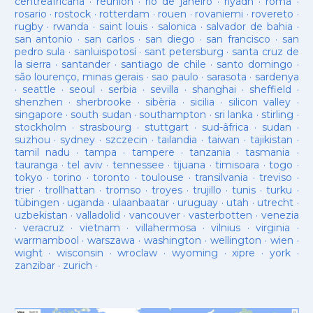
centreafricana
·
reunion
·
rio de janeiro
·
riyadh
·
roma
·
rosario
·
rostock
·
rotterdam
·
rouen
·
rovaniemi
·
rovereto
·
rugby
·
rwanda
·
saint louis
·
salonica
·
salvador de bahia
·
san antonio
·
san carlos
·
san diego
·
san francisco
·
san
pedro sula
·
sanluispotosí
·
sant petersburg
·
santa cruz de
la sierra
·
santander
·
santiago de chile
·
santo domingo
·
são lourenço, minas gerais
·
sao paulo
·
sarasota
·
sardenya
·
seattle
·
seoul
·
serbia
·
sevilla
·
shanghai
·
sheffield
·
shenzhen
·
sherbrooke
·
sibèria
·
sicilia
·
silicon valley
·
singapore
·
south sudan
·
southampton
·
sri lanka
·
stirling
·
stockholm
·
strasbourg
·
stuttgart
·
sud-âfrica
·
sudan
·
suzhou
·
sydney
·
szczecin
·
tailandia
·
taiwan
·
tajikistan
·
tamil nadu
·
tampa
·
tampere
·
tanzania
·
tasmania
·
tauranga
·
tel aviv
·
tennessee
·
tijuana
·
timisoara
·
togo
·
tokyo
·
torino
·
toronto
·
toulouse
·
transilvania
·
treviso
·
trier
·
trollhattan
·
tromso
·
troyes
·
trujillo
·
tunis
·
turku
·
tübingen
·
uganda
·
ulaanbaatar
·
uruguay
·
utah
·
utrecht
·
uzbekistan
·
valladolid
·
vancouver
·
vasterbotten
·
venezia
·
veracruz
·
vietnam
·
villahermosa
·
vilnius
·
virginia
·
warrnambool
·
warszawa
·
washington
·
wellington
·
wien
·
wight
·
wisconsin
·
wroclaw
·
wyoming
·
xipre
·
york
·
zanzibar
·
zurich
·