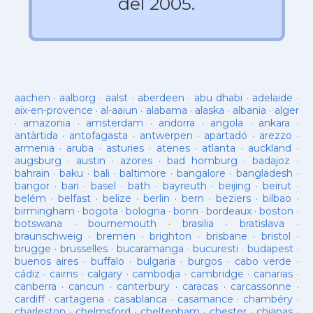
del 2005.
aachen
·
aalborg
·
aalst
·
aberdeen
·
abu dhabi
·
adelaide
·
aix-en-provence
·
al-aaiun
·
alabama
·
alaska
·
albania
·
alger
·
amazonia
·
amsterdam
·
andorra
·
angola
·
ankara
·
antàrtida
·
antofagasta
·
antwerpen
·
apartadó
·
arezzo
·
armenia
·
aruba
·
asturies
·
atenes
·
atlanta
·
auckland
·
augsburg
·
austin
·
azores
·
bad homburg
·
badajoz
·
bahrain
·
baku
·
bali
·
baltimore
·
bangalore
·
bangladesh
·
bangor
·
bari
·
basel
·
bath
·
bayreuth
·
beijing
·
beirut
·
belém
·
belfast
·
belize
·
berlin
·
bern
·
beziers
·
bilbao
·
birmingham
·
bogota
·
bologna
·
bonn
·
bordeaux
·
boston
·
botswana
·
bournemouth
·
brasilia
·
bratislava
·
braunschweig
·
bremen
·
brighton
·
brisbane
·
bristol
·
brugge
·
brusselles
·
bucaramanga
·
bucuresti
·
budapest
·
buenos aires
·
buffalo
·
bulgaria
·
burgos
·
cabo verde
·
cádiz
·
cairns
·
calgary
·
cambodja
·
cambridge
·
canarias
·
canberra
·
cancun
·
canterbury
·
caracas
·
carcassonne
·
cardiff
·
cartagena
·
casablanca
·
casamance
·
chambéry
·
charleston
·
chelmsford
·
cheltenham
·
chester
·
chiapas
·