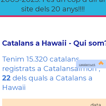
site dels 20 anys!!!!
Catalans a Hawaii - Qui som
Tenim 15.320 catalans
capdamunt
registrats a Catalansalmon ,
22
dels quals a Catalans a
Hawaii
data