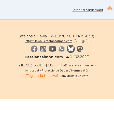
Tornar al capdamunt
Catalans a Hawaii (WEB:78 / CIUTAT: 3838) -
[Nseg: 1]
http://Hawaii.catalansalmon.com
Catalansalmon.com
-
4
.0 [
02·2025
]
216.73.216.218 - [ US ] -
info@catalansalmon.com
Avís legal / Protecció de Dades / Normes d'ús
T'agrada la iniciativa?
Convida'ns a un café