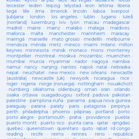
kuwait
·
kyoto
·
la paz
·
laos
·
las vegas
·
lausanne
·
leeds
·
leicester
·
leiden
·
leipzig
·
lelystad
·
leon
·
letònia
·
liberia
·
liege
·
lille
·
lima
·
limerick
·
lincoln
·
lisboa
·
liverpool
·
ljubljana
·
london
·
los angeles
·
lublin
·
lugano
·
luleå
(norrland)
·
luxemburg
·
lviv
·
lyon
·
macau
·
madagascar
·
madrid
·
maine
·
mainz
·
malabo
·
malaga
·
maldives
·
mallorca
·
malta
·
manchester
·
mannheim
·
maracay
·
maringá
·
marseille
·
mato grosso
·
medellín
·
melbourne
·
mendoza
·
mérida
·
metz
·
mexico
·
miami
·
milano
·
milton
keynes
·
minnesota
·
minsk
·
monaco
·
mons
·
monterrey
·
montpellier
·
montreal
·
moskva
·
mozambic
·
muenchen
·
mumbai
·
murcia
·
myanmar
·
nador
·
nagoya
·
namibia
·
namur
·
nancy
·
nanjing
·
nantes
·
napoli
·
natal
·
nebraska
·
nepal
·
neuchatel
·
new mexico
·
new orleans
·
newcastle
(austràlia)
·
newcastle (uk)
·
newyork
·
nicaragua
·
nice
·
niger
·
nigeria
·
norge (noruega)
·
nottingham
·
nouakchott
·
nürnberg
·
oklahoma
·
oldenburg
·
oman
·
oran
·
orlando
·
osaka
·
ottawa
·
ouagadougou
·
oxford
·
padova
·
pakistan
·
palestine
·
pamplona iruña
·
panama
·
papua nova guinea
·
paraguay
·
parana
·
paraty
·
paris
·
patagonia
·
perpinya
·
perth
·
philadelphia
·
phoenix
·
pilipinas
·
portland
·
porto
·
porto alegre
·
portsmouth
·
praha
·
providence
·
puebla
·
puerto montt
·
puerto rico
·
punta cana
·
qatar
·
qingdao
·
quebec
·
queenstown
·
querétaro
·
quito
·
rabat
·
rd congo
·
reading
·
recife
·
reims
·
rennes
·
reno
·
republica