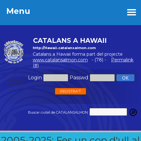
Menu
Menu
CATALANS A HAWAII
http://Hawaii.catalansalmon.com
Catalans a Hawaii forma part del projecte
www.catalansalmon.com
- (78) -
Permalink
(#)
Login
Passwd
Password
perdut?
REGISTRA'T
Buscar ciutat de CATALANSALMON:
2005-2025: Fes un cop d'ull al