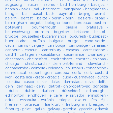
armenia
·
aruba
·
asturies
·
atenes
·
atlanta
·
auckland
·
augsburg
·
austin
·
azores
·
bad homburg
·
badajoz
·
bahrain
·
baku
·
bali
·
baltimore
·
bangalore
·
bangladesh
·
bangor
·
bari
·
basel
·
bath
·
bayreuth
·
beijing
·
beirut
·
belém
·
belfast
·
belize
·
berlin
·
bern
·
beziers
·
bilbao
·
birmingham
·
bogota
·
bologna
·
bonn
·
bordeaux
·
boston
·
botswana
·
bournemouth
·
brasilia
·
bratislava
·
braunschweig
·
bremen
·
brighton
·
brisbane
·
bristol
·
brugge
·
brusselles
·
bucaramanga
·
bucuresti
·
budapest
·
buenos aires
·
buffalo
·
bulgaria
·
burgos
·
cabo verde
·
cádiz
·
cairns
·
calgary
·
cambodja
·
cambridge
·
canarias
·
canberra
·
cancun
·
canterbury
·
caracas
·
carcassonne
·
cardiff
·
cartagena
·
casablanca
·
casamance
·
chambéry
·
charleston
·
chelmsford
·
cheltenham
·
chester
·
chiapas
·
chicago
·
christchurch
·
clermont-ferrand
·
cleveland
·
cochabamba
·
coimbra
·
colorado
·
columbus
·
concepción
·
connecticut
·
copenhagen
·
cordoba
·
corfu
·
cork
·
costa d
ivori
·
costa rica
·
creta
·
croàcia
·
cuba
·
cuernavaca
·
curicó
·
curitiba
·
cusco
·
dakar
·
dallas
·
darmstadt
·
davis
·
delft
·
delhi
·
den haag
·
derry
·
detroit
·
dnipropetrovsk
·
donostia
·
dubai
·
dublín
·
durham
·
düsseldorf
·
edinburgh
·
edmonton
·
eindhoven
·
el caire
·
el salvador
·
enniskillen
·
erfurt
·
essaouira
·
estònia
·
etiopia
·
exeter
·
fes
·
fiji
·
firenze
·
fortaleza
·
frankfurt
·
freiburg im breisgau
·
fribourg
·
galati
·
galiza
·
galway
·
gambia
·
gasteiz
·
gdansk