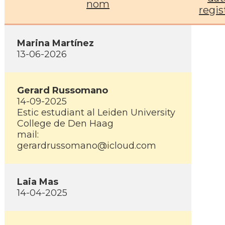
nom
regis
Marina Martínez
13-06-2026
Gerard Russomano
14-09-2025
Estic estudiant al Leiden University
College de Den Haag
mail:
gerardrussomano@icloud.com
Laia Mas
14-04-2025