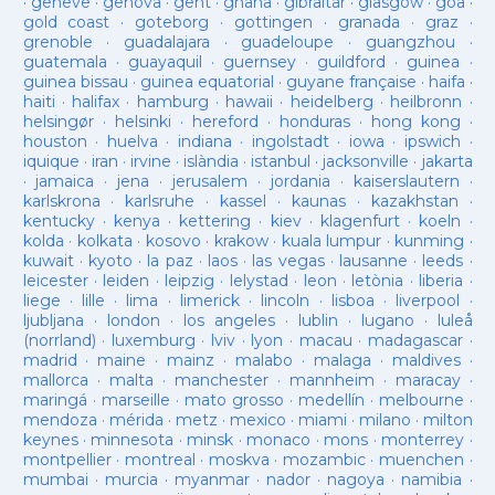
·
geneve
·
genova
·
gent
·
ghana
·
gibraltar
·
glasgow
·
goa
·
gold coast
·
goteborg
·
gottingen
·
granada
·
graz
·
grenoble
·
guadalajara
·
guadeloupe
·
guangzhou
·
guatemala
·
guayaquil
·
guernsey
·
guildford
·
guinea
·
guinea bissau
·
guinea equatorial
·
guyane française
·
haifa
·
haiti
·
halifax
·
hamburg
·
hawaii
·
heidelberg
·
heilbronn
·
helsingør
·
helsinki
·
hereford
·
honduras
·
hong kong
·
houston
·
huelva
·
indiana
·
ingolstadt
·
iowa
·
ipswich
·
iquique
·
iran
·
irvine
·
islàndia
·
istanbul
·
jacksonville
·
jakarta
·
jamaica
·
jena
·
jerusalem
·
jordania
·
kaiserslautern
·
karlskrona
·
karlsruhe
·
kassel
·
kaunas
·
kazakhstan
·
kentucky
·
kenya
·
kettering
·
kiev
·
klagenfurt
·
koeln
·
kolda
·
kolkata
·
kosovo
·
krakow
·
kuala lumpur
·
kunming
·
kuwait
·
kyoto
·
la paz
·
laos
·
las vegas
·
lausanne
·
leeds
·
leicester
·
leiden
·
leipzig
·
lelystad
·
leon
·
letònia
·
liberia
·
liege
·
lille
·
lima
·
limerick
·
lincoln
·
lisboa
·
liverpool
·
ljubljana
·
london
·
los angeles
·
lublin
·
lugano
·
luleå
(norrland)
·
luxemburg
·
lviv
·
lyon
·
macau
·
madagascar
·
madrid
·
maine
·
mainz
·
malabo
·
malaga
·
maldives
·
mallorca
·
malta
·
manchester
·
mannheim
·
maracay
·
maringá
·
marseille
·
mato grosso
·
medellín
·
melbourne
·
mendoza
·
mérida
·
metz
·
mexico
·
miami
·
milano
·
milton
keynes
·
minnesota
·
minsk
·
monaco
·
mons
·
monterrey
·
montpellier
·
montreal
·
moskva
·
mozambic
·
muenchen
·
mumbai
·
murcia
·
myanmar
·
nador
·
nagoya
·
namibia
·