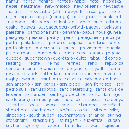
namur
·
nancy
·
nanjing
·
nantes
·
napoli
·
natal
·
nebraska
·
nepal
·
neuchatel
·
new mexico
·
new orleans
·
newcastle
(austràlia)
·
newcastle (uk)
·
newyork
·
nicaragua
·
nice
·
niger
·
nigeria
·
norge (noruega)
·
nottingham
·
nouakchott
·
nürnberg
·
oklahoma
·
oldenburg
·
oman
·
oran
·
orlando
·
osaka
·
ottawa
·
ouagadougou
·
oxford
·
padova
·
pakistan
·
palestine
·
pamplona iruña
·
panama
·
papua nova guinea
·
paraguay
·
parana
·
paraty
·
paris
·
patagonia
·
perpinya
·
perth
·
philadelphia
·
phoenix
·
pilipinas
·
portland
·
porto
·
porto alegre
·
portsmouth
·
praha
·
providence
·
puebla
·
puerto montt
·
puerto rico
·
punta cana
·
qatar
·
qingdao
·
quebec
·
queenstown
·
querétaro
·
quito
·
rabat
·
rd congo
·
reading
·
recife
·
reims
·
rennes
·
reno
·
republica
centreafricana
·
reunion
·
rio de janeiro
·
riyadh
·
roma
·
rosario
·
rostock
·
rotterdam
·
rouen
·
rovaniemi
·
rovereto
·
rugby
·
rwanda
·
saint louis
·
salonica
·
salvador de bahia
·
san antonio
·
san carlos
·
san diego
·
san francisco
·
san
pedro sula
·
sanluispotosí
·
sant petersburg
·
santa cruz de
la sierra
·
santander
·
santiago de chile
·
santo domingo
·
são lourenço, minas gerais
·
sao paulo
·
sarasota
·
sardenya
·
seattle
·
seoul
·
serbia
·
sevilla
·
shanghai
·
sheffield
·
shenzhen
·
sherbrooke
·
sibèria
·
sicilia
·
silicon valley
·
singapore
·
south sudan
·
southampton
·
sri lanka
·
stirling
·
stockholm
·
strasbourg
·
stuttgart
·
sud-âfrica
·
sudan
·
suzhou
·
sydney
·
szczecin
·
tailandia
·
taiwan
·
tajikistan
·