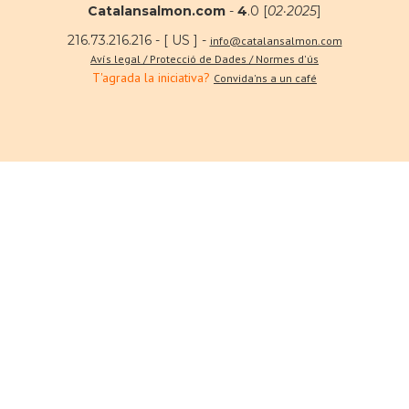
Catalansalmon.com
-
4
.0 [
02·2025
]
216.73.216.216 - [ US ] -
info@catalansalmon.com
Avís legal / Protecció de Dades / Normes d'ús
T'agrada la iniciativa?
Convida'ns a un café