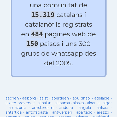
una comunitat de
catalans i
15.319
catalanòfils registrats
en
pagines web de
484
països i uns 300
150
grups de whatsapp des
del 2005.
aachen
·
aalborg
·
aalst
·
aberdeen
·
abu dhabi
·
adelaide
·
aix-en-provence
·
al-aaiun
·
alabama
·
alaska
·
albania
·
alger
·
amazonia
·
amsterdam
·
andorra
·
angola
·
ankara
·
antàrtida
·
antofagasta
·
antwerpen
·
apartadó
·
arezzo
·