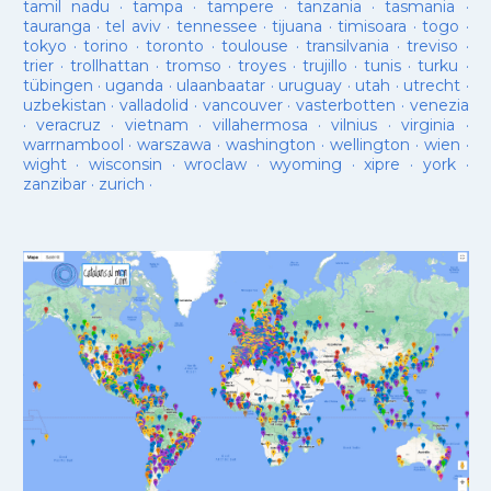
tamil nadu
·
tampa
·
tampere
·
tanzania
·
tasmania
·
tauranga
·
tel aviv
·
tennessee
·
tijuana
·
timisoara
·
togo
·
tokyo
·
torino
·
toronto
·
toulouse
·
transilvania
·
treviso
·
trier
·
trollhattan
·
tromso
·
troyes
·
trujillo
·
tunis
·
turku
·
tübingen
·
uganda
·
ulaanbaatar
·
uruguay
·
utah
·
utrecht
·
uzbekistan
·
valladolid
·
vancouver
·
vasterbotten
·
venezia
·
veracruz
·
vietnam
·
villahermosa
·
vilnius
·
virginia
·
warrnambool
·
warszawa
·
washington
·
wellington
·
wien
·
wight
·
wisconsin
·
wroclaw
·
wyoming
·
xipre
·
york
·
zanzibar
·
zurich
·