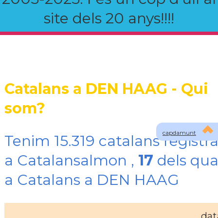
site dels 20 anys!!!!
Catalans a DEN HAAG - Qui
som?
capdamunt
Tenim 15.319 catalans registra
a Catalansalmon ,
17
dels qua
a Catalans a DEN HAAG
dat