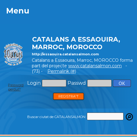
Menu
Menu
CATALANS A ESSAOUIRA,
MARROC, MOROCCO
http://essaouira.catalansalmon.com
Catalans a Essaouira, Marroc, MOROCCO forma
part del projecte
www.catalansalmon.com
-
(73) -
Permalink (#)
Login
Passwd
Password
perdut?
REGISTRA'T
Buscar ciutat de CATALANSALMON: