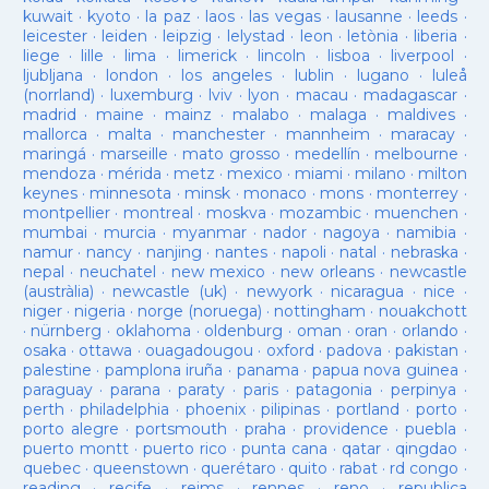
kuwait
·
kyoto
·
la paz
·
laos
·
las vegas
·
lausanne
·
leeds
·
leicester
·
leiden
·
leipzig
·
lelystad
·
leon
·
letònia
·
liberia
·
liege
·
lille
·
lima
·
limerick
·
lincoln
·
lisboa
·
liverpool
·
ljubljana
·
london
·
los angeles
·
lublin
·
lugano
·
luleå
(norrland)
·
luxemburg
·
lviv
·
lyon
·
macau
·
madagascar
·
madrid
·
maine
·
mainz
·
malabo
·
malaga
·
maldives
·
mallorca
·
malta
·
manchester
·
mannheim
·
maracay
·
maringá
·
marseille
·
mato grosso
·
medellín
·
melbourne
·
mendoza
·
mérida
·
metz
·
mexico
·
miami
·
milano
·
milton
keynes
·
minnesota
·
minsk
·
monaco
·
mons
·
monterrey
·
montpellier
·
montreal
·
moskva
·
mozambic
·
muenchen
·
mumbai
·
murcia
·
myanmar
·
nador
·
nagoya
·
namibia
·
namur
·
nancy
·
nanjing
·
nantes
·
napoli
·
natal
·
nebraska
·
nepal
·
neuchatel
·
new mexico
·
new orleans
·
newcastle
(austràlia)
·
newcastle (uk)
·
newyork
·
nicaragua
·
nice
·
niger
·
nigeria
·
norge (noruega)
·
nottingham
·
nouakchott
·
nürnberg
·
oklahoma
·
oldenburg
·
oman
·
oran
·
orlando
·
osaka
·
ottawa
·
ouagadougou
·
oxford
·
padova
·
pakistan
·
palestine
·
pamplona iruña
·
panama
·
papua nova guinea
·
paraguay
·
parana
·
paraty
·
paris
·
patagonia
·
perpinya
·
perth
·
philadelphia
·
phoenix
·
pilipinas
·
portland
·
porto
·
porto alegre
·
portsmouth
·
praha
·
providence
·
puebla
·
puerto montt
·
puerto rico
·
punta cana
·
qatar
·
qingdao
·
quebec
·
queenstown
·
querétaro
·
quito
·
rabat
·
rd congo
·
reading
·
recife
·
reims
·
rennes
·
reno
·
republica