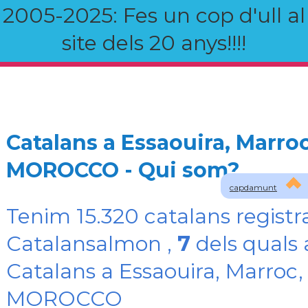
2005-2025: Fes un cop d'ull al
site dels 20 anys!!!!
Catalans a Essaouira, Marroc
MOROCCO - Qui som?
capdamunt
Tenim 15.320 catalans registr
Catalansalmon ,
7
dels quals 
Catalans a Essaouira, Marroc,
MOROCCO