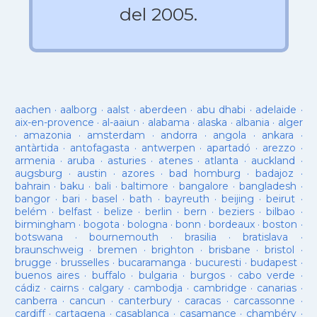
del 2005.
aachen
·
aalborg
·
aalst
·
aberdeen
·
abu dhabi
·
adelaide
·
aix-en-provence
·
al-aaiun
·
alabama
·
alaska
·
albania
·
alger
·
amazonia
·
amsterdam
·
andorra
·
angola
·
ankara
·
antàrtida
·
antofagasta
·
antwerpen
·
apartadó
·
arezzo
·
armenia
·
aruba
·
asturies
·
atenes
·
atlanta
·
auckland
·
augsburg
·
austin
·
azores
·
bad homburg
·
badajoz
·
bahrain
·
baku
·
bali
·
baltimore
·
bangalore
·
bangladesh
·
bangor
·
bari
·
basel
·
bath
·
bayreuth
·
beijing
·
beirut
·
belém
·
belfast
·
belize
·
berlin
·
bern
·
beziers
·
bilbao
·
birmingham
·
bogota
·
bologna
·
bonn
·
bordeaux
·
boston
·
botswana
·
bournemouth
·
brasilia
·
bratislava
·
braunschweig
·
bremen
·
brighton
·
brisbane
·
bristol
·
brugge
·
brusselles
·
bucaramanga
·
bucuresti
·
budapest
·
buenos aires
·
buffalo
·
bulgaria
·
burgos
·
cabo verde
·
cádiz
·
cairns
·
calgary
·
cambodja
·
cambridge
·
canarias
·
canberra
·
cancun
·
canterbury
·
caracas
·
carcassonne
·
cardiff
·
cartagena
·
casablanca
·
casamance
·
chambéry
·