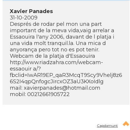
Xavier Panades
31-10-2009
Després de rodar pel mon una part
important de la meva vida,vaig arrelar a
Essaouira l'any 2006, davant de l platja i
una vida molt tranquil.la. Una mica d
anyorança pero tot no es pot tenir.
Webcam de la platja d'Essaouira
http://www.riadzahra.com/webcam-
essaouir a/?
fbclid=IwAR19EP_qaR3McqT9Scy9Vhelj8z6
6S2I4qpQnfogcJircxOZ3aU3KXoIdlg
mail: xavierpanades@hotmail.com
mobil: 00212661905722
Capdamunt