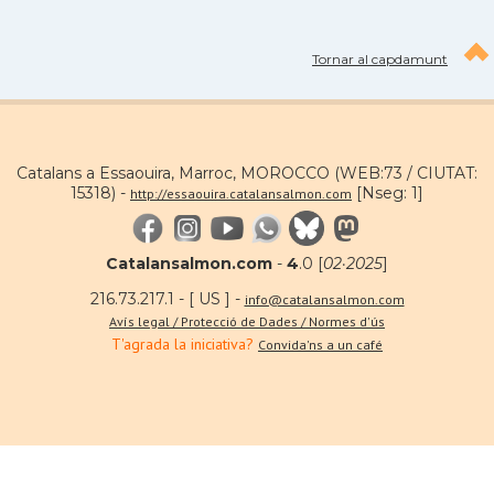
Tornar al capdamunt
Catalans a Essaouira, Marroc, MOROCCO (WEB:73 / CIUTAT:
15318) -
[Nseg: 1]
http://essaouira.catalansalmon.com
Catalansalmon.com
-
4
.0 [
02·2025
]
216.73.217.1 - [ US ] -
info@catalansalmon.com
Avís legal / Protecció de Dades / Normes d'ús
T'agrada la iniciativa?
Convida'ns a un café