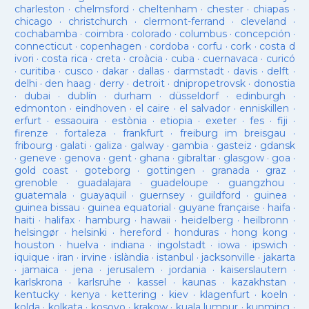
charleston
·
chelmsford
·
cheltenham
·
chester
·
chiapas
·
chicago
·
christchurch
·
clermont-ferrand
·
cleveland
·
cochabamba
·
coimbra
·
colorado
·
columbus
·
concepción
·
connecticut
·
copenhagen
·
cordoba
·
corfu
·
cork
·
costa d
ivori
·
costa rica
·
creta
·
croàcia
·
cuba
·
cuernavaca
·
curicó
·
curitiba
·
cusco
·
dakar
·
dallas
·
darmstadt
·
davis
·
delft
·
delhi
·
den haag
·
derry
·
detroit
·
dnipropetrovsk
·
donostia
·
dubai
·
dublín
·
durham
·
düsseldorf
·
edinburgh
·
edmonton
·
eindhoven
·
el caire
·
el salvador
·
enniskillen
·
erfurt
·
essaouira
·
estònia
·
etiopia
·
exeter
·
fes
·
fiji
·
firenze
·
fortaleza
·
frankfurt
·
freiburg im breisgau
·
fribourg
·
galati
·
galiza
·
galway
·
gambia
·
gasteiz
·
gdansk
·
geneve
·
genova
·
gent
·
ghana
·
gibraltar
·
glasgow
·
goa
·
gold coast
·
goteborg
·
gottingen
·
granada
·
graz
·
grenoble
·
guadalajara
·
guadeloupe
·
guangzhou
·
guatemala
·
guayaquil
·
guernsey
·
guildford
·
guinea
·
guinea bissau
·
guinea equatorial
·
guyane française
·
haifa
·
haiti
·
halifax
·
hamburg
·
hawaii
·
heidelberg
·
heilbronn
·
helsingør
·
helsinki
·
hereford
·
honduras
·
hong kong
·
houston
·
huelva
·
indiana
·
ingolstadt
·
iowa
·
ipswich
·
iquique
·
iran
·
irvine
·
islàndia
·
istanbul
·
jacksonville
·
jakarta
·
jamaica
·
jena
·
jerusalem
·
jordania
·
kaiserslautern
·
karlskrona
·
karlsruhe
·
kassel
·
kaunas
·
kazakhstan
·
kentucky
·
kenya
·
kettering
·
kiev
·
klagenfurt
·
koeln
·
kolda
·
kolkata
·
kosovo
·
krakow
·
kuala lumpur
·
kunming
·