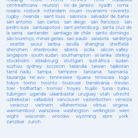
centreafricana
·
reunion
·
rio de janeiro
·
riyadh
·
roma
·
rosario
·
rostock
·
rotterdam
·
rouen
·
rovaniemi
·
rovereto
·
rugby
·
rwanda
·
saint louis
·
salonica
·
salvador de bahia
·
san antonio
·
san carlos
·
san diego
·
san francisco
·
san
pedro sula
·
sanluispotosí
·
sant petersburg
·
santa cruz de
la sierra
·
santander
·
santiago de chile
·
santo domingo
·
são lourenço, minas gerais
·
sao paulo
·
sarasota
·
sardenya
·
seattle
·
seoul
·
serbia
·
sevilla
·
shanghai
·
sheffield
·
shenzhen
·
sherbrooke
·
sibèria
·
sicilia
·
silicon valley
·
singapore
·
south sudan
·
southampton
·
sri lanka
·
stirling
·
stockholm
·
strasbourg
·
stuttgart
·
sud-âfrica
·
sudan
·
suzhou
·
sydney
·
szczecin
·
tailandia
·
taiwan
·
tajikistan
·
tamil nadu
·
tampa
·
tampere
·
tanzania
·
tasmania
·
tauranga
·
tel aviv
·
tennessee
·
tijuana
·
timisoara
·
togo
·
tokyo
·
torino
·
toronto
·
toulouse
·
transilvania
·
treviso
·
trier
·
trollhattan
·
tromso
·
troyes
·
trujillo
·
tunis
·
turku
·
tübingen
·
uganda
·
ulaanbaatar
·
uruguay
·
utah
·
utrecht
·
uzbekistan
·
valladolid
·
vancouver
·
vasterbotten
·
venezia
·
veracruz
·
vietnam
·
villahermosa
·
vilnius
·
virginia
·
warrnambool
·
warszawa
·
washington
·
wellington
·
wien
·
wight
·
wisconsin
·
wroclaw
·
wyoming
·
xipre
·
york
·
zanzibar
·
zurich
·