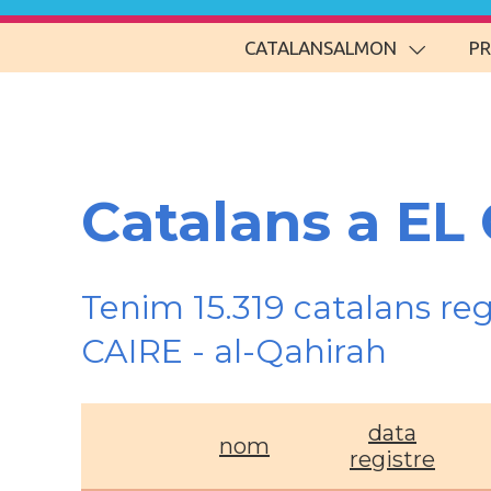
CATALANSALMON
P
Catalans a EL 
Tenim 15.319 catalans re
CAIRE - al-Qahirah
data
nom
registre