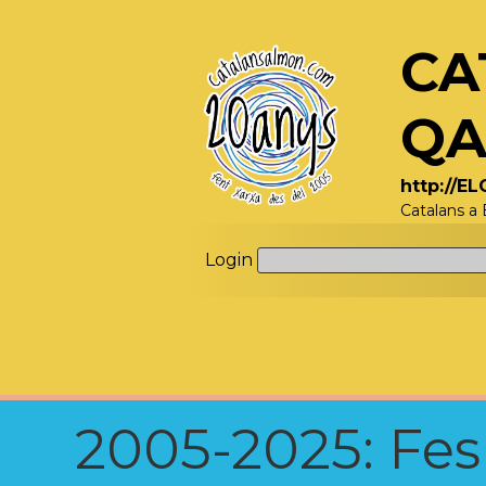
CA
QA
http://E
Catalans a 
Login
2005-2025: Fes u