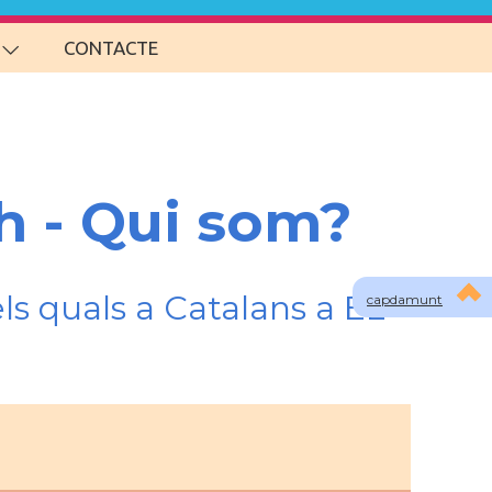
CONTACTE
ah - Qui som?
ls quals a Catalans a EL
capdamunt