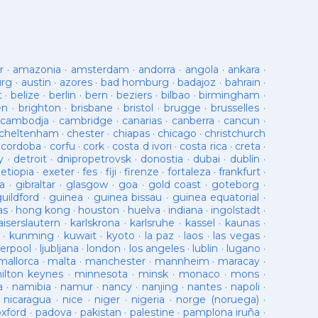
r
·
amazonia
·
amsterdam
·
andorra
·
angola
·
ankara
·
urg
·
austin
·
azores
·
bad homburg
·
badajoz
·
bahrain
·
t
·
belize
·
berlin
·
bern
·
beziers
·
bilbao
·
birmingham
·
en
·
brighton
·
brisbane
·
bristol
·
brugge
·
brusselles
·
cambodja
·
cambridge
·
canarias
·
canberra
·
cancun
·
cheltenham
·
chester
·
chiapas
·
chicago
·
christchurch
·
cordoba
·
corfu
·
cork
·
costa d ivori
·
costa rica
·
creta
·
y
·
detroit
·
dnipropetrovsk
·
donostia
·
dubai
·
dublín
·
·
etiopia
·
exeter
·
fes
·
fiji
·
firenze
·
fortaleza
·
frankfurt
·
a
·
gibraltar
·
glasgow
·
goa
·
gold coast
·
goteborg
·
guildford
·
guinea
·
guinea bissau
·
guinea equatorial
·
as
·
hong kong
·
houston
·
huelva
·
indiana
·
ingolstadt
·
aiserslautern
·
karlskrona
·
karlsruhe
·
kassel
·
kaunas
·
·
kunming
·
kuwait
·
kyoto
·
la paz
·
laos
·
las vegas
·
verpool
·
ljubljana
·
london
·
los angeles
·
lublin
·
lugano
·
mallorca
·
malta
·
manchester
·
mannheim
·
maracay
·
ilton keynes
·
minnesota
·
minsk
·
monaco
·
mons
·
a
·
namibia
·
namur
·
nancy
·
nanjing
·
nantes
·
napoli
·
·
nicaragua
·
nice
·
niger
·
nigeria
·
norge (noruega)
·
oxford
·
padova
·
pakistan
·
palestine
·
pamplona iruña
·