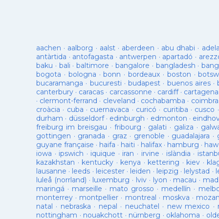
aachen
·
aalborg
·
aalst
·
aberdeen
·
abu dhabi
·
adel
antàrtida
·
antofagasta
·
antwerpen
·
apartadó
·
arezz
baku
·
bali
·
baltimore
·
bangalore
·
bangladesh
·
bang
bogota
·
bologna
·
bonn
·
bordeaux
·
boston
·
botsw
bucaramanga
·
bucuresti
·
budapest
·
buenos aires
·
canterbury
·
caracas
·
carcassonne
·
cardiff
·
cartagena
·
clermont-ferrand
·
cleveland
·
cochabamba
·
coimbra
croàcia
·
cuba
·
cuernavaca
·
curicó
·
curitiba
·
cusco
durham
·
düsseldorf
·
edinburgh
·
edmonton
·
eindho
freiburg im breisgau
·
fribourg
·
galati
·
galiza
·
galw
gottingen
·
granada
·
graz
·
grenoble
·
guadalajara
·
guyane française
·
haifa
·
haiti
·
halifax
·
hamburg
·
hawa
iowa
·
ipswich
·
iquique
·
iran
·
irvine
·
islàndia
·
istanb
kazakhstan
·
kentucky
·
kenya
·
kettering
·
kiev
·
kla
lausanne
·
leeds
·
leicester
·
leiden
·
leipzig
·
lelystad
·
luleå (norrland)
·
luxemburg
·
lviv
·
lyon
·
macau
·
mad
maringá
·
marseille
·
mato grosso
·
medellín
·
melb
monterrey
·
montpellier
·
montreal
·
moskva
·
mozam
natal
·
nebraska
·
nepal
·
neuchatel
·
new mexico
·
nottingham
·
nouakchott
·
nürnberg
·
oklahoma
·
old