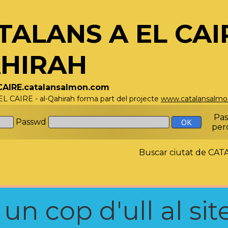
TALANS A EL CAIR
HIRAH
LCAIRE.catalansalmon.com
EL CAIRE - al-Qahirah forma part del projecte
www.catalansalm
Pa
Passwd
per
Buscar ciutat de C
n cop d'ull al site