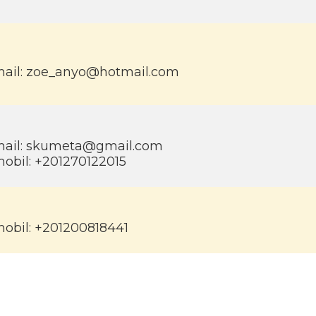
ail: zoe_anyo@hotmail.com
ail: skumeta@gmail.com
obil: +201270122015
obil: +201200818441