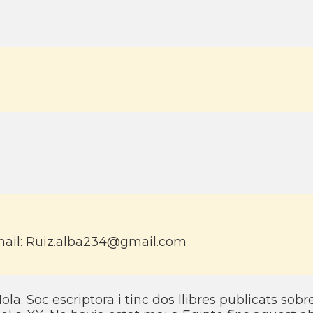
ail: Ruiz.alba234@gmail.com
ola. Soc escriptora i tinc dos llibres publicats sob