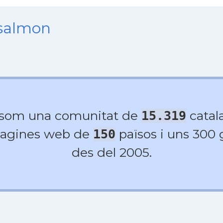
nsalmon
 som una comunitat de
catala
15.319
agines web de
països i uns 300
150
des del 2005.