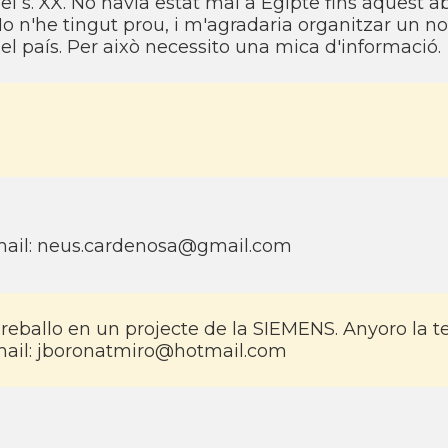
el s. XX. No havia estat mai a Egipte fins aquest abri
o n'he tingut prou, i m'agradaria organitzar un nou
el paí­s. Per això necessito una mica d'informació.
ail: neus.cardenosa@gmail.com
reballo en un projecte de la SIEMENS. Anyoro la ter
ail: jboronatmiro@hotmail.com