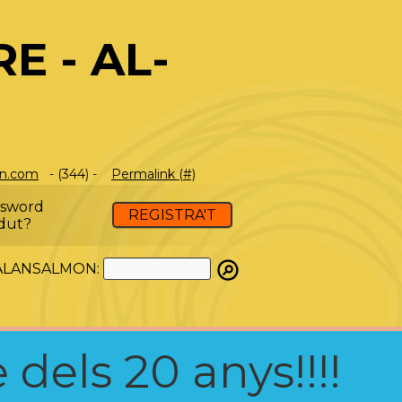
E - AL-
on.com
- (344) -
Permalink (#)
ssword
REGISTRA'T
dut?
ATALANSALMON:
 dels 20 anys!!!!