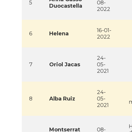
5
08-
Duocastella
2022
16-01-
6
Helena
2022
24-
7
Oriol Jacas
05-
2021
24-
8
Alba Ruiz
05-
m
2021
H
Montserrat
08-