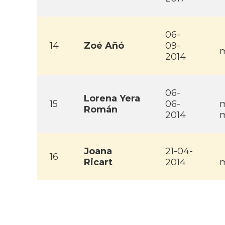
06-
14
Zoé Añó
09-
m
2014
06-
Lorena Yera
15
06-
m
Román
2014
m
Joana
21-04-
16
Ricart
2014
m