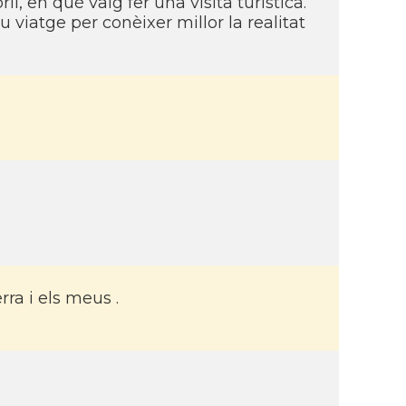
l, en què vaig fer una visita turí­stica.
 viatge per conèixer millor la realitat
ra i els meus .