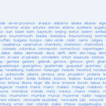
aide
·
aix-en-provence
·
al-aaiun
·
alabama
·
alaska
·
albania
·
alge
o
·
armenia
·
aruba
·
asturies
·
atenes
·
atlanta
·
auckland
·
augsb
or
·
bari
·
basel
·
bath
·
bayreuth
·
beijing
·
beirut
·
belém
·
belfas
ana
·
bournemouth
·
brasilia
·
bratislava
·
braunschweig
·
brem
buffalo
·
bulgaria
·
burgos
·
cabo verde
·
cádiz
·
cairns
·
calgary
·
·
casablanca
·
casamance
·
chambéry
·
charleston
·
chelmsford
·
·
colorado
·
columbus
·
concepción
·
connecticut
·
copenhagen
·
dakar
·
dallas
·
darmstadt
·
davis
·
delft
·
delhi
·
den haag
·
derr
ven
·
el caire
·
el salvador
·
enniskillen
·
erfurt
·
essaouira
·
estònia
ay
·
gambia
·
gasteiz
·
gdansk
·
geneve
·
genova
·
gent
·
ghan
guadeloupe
·
guangzhou
·
guatemala
·
guayaquil
·
guernsey
·
ii
·
heidelberg
·
heilbronn
·
helsingør
·
helsinki
·
hereford
·
hondur
ul
·
jacksonville
·
jakarta
·
jamaica
·
jena
·
jerusalem
·
jordania
·
k
genfurt
·
koeln
·
kolda
·
kolkata
·
kosovo
·
krakow
·
kuala lumpur
leon
·
letònia
·
liberia
·
liege
·
lille
·
lima
·
limerick
·
lincoln
·
lisboa
·
li
agascar
·
madrid
·
maine
·
mainz
·
malabo
·
malaga
·
maldives
·
ourne
·
mendoza
·
mérida
·
metz
·
mexico
·
miami
·
milano
·
m
bic
·
muenchen
·
mumbai
·
murcia
·
myanmar
·
nador
·
nagoy
new orleans
·
newcastle (austràlia)
·
newcastle (uk)
·
newyork
enburg
·
oman
·
oran
·
orlando
·
osaka
·
ottawa
·
ouagadougou
·