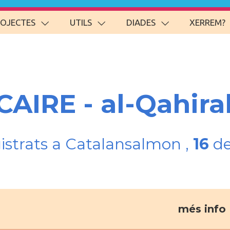
ROJECTES
UTILS
DIADES
XERREM?
CAIRE - al-Qahir
gistrats a Catalansalmon ,
16
de
més info