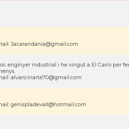
ail: Jacarandania@gmail.com
oc enginyer industrial i he vingut a El Cairo per f
enys.
ail: alvaro.iriarte70@gmail.com
ail: genispladevall@hotmail.com