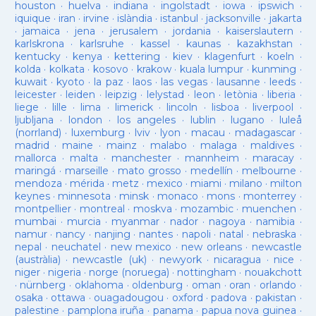
houston
·
huelva
·
indiana
·
ingolstadt
·
iowa
·
ipswich
·
iquique
·
iran
·
irvine
·
islàndia
·
istanbul
·
jacksonville
·
jakarta
·
jamaica
·
jena
·
jerusalem
·
jordania
·
kaiserslautern
·
karlskrona
·
karlsruhe
·
kassel
·
kaunas
·
kazakhstan
·
kentucky
·
kenya
·
kettering
·
kiev
·
klagenfurt
·
koeln
·
kolda
·
kolkata
·
kosovo
·
krakow
·
kuala lumpur
·
kunming
·
kuwait
·
kyoto
·
la paz
·
laos
·
las vegas
·
lausanne
·
leeds
·
leicester
·
leiden
·
leipzig
·
lelystad
·
leon
·
letònia
·
liberia
·
liege
·
lille
·
lima
·
limerick
·
lincoln
·
lisboa
·
liverpool
·
ljubljana
·
london
·
los angeles
·
lublin
·
lugano
·
luleå
(norrland)
·
luxemburg
·
lviv
·
lyon
·
macau
·
madagascar
·
madrid
·
maine
·
mainz
·
malabo
·
malaga
·
maldives
·
mallorca
·
malta
·
manchester
·
mannheim
·
maracay
·
maringá
·
marseille
·
mato grosso
·
medellín
·
melbourne
·
mendoza
·
mérida
·
metz
·
mexico
·
miami
·
milano
·
milton
keynes
·
minnesota
·
minsk
·
monaco
·
mons
·
monterrey
·
montpellier
·
montreal
·
moskva
·
mozambic
·
muenchen
·
mumbai
·
murcia
·
myanmar
·
nador
·
nagoya
·
namibia
·
namur
·
nancy
·
nanjing
·
nantes
·
napoli
·
natal
·
nebraska
·
nepal
·
neuchatel
·
new mexico
·
new orleans
·
newcastle
(austràlia)
·
newcastle (uk)
·
newyork
·
nicaragua
·
nice
·
niger
·
nigeria
·
norge (noruega)
·
nottingham
·
nouakchott
·
nürnberg
·
oklahoma
·
oldenburg
·
oman
·
oran
·
orlando
·
osaka
·
ottawa
·
ouagadougou
·
oxford
·
padova
·
pakistan
·
palestine
·
pamplona iruña
·
panama
·
papua nova guinea
·