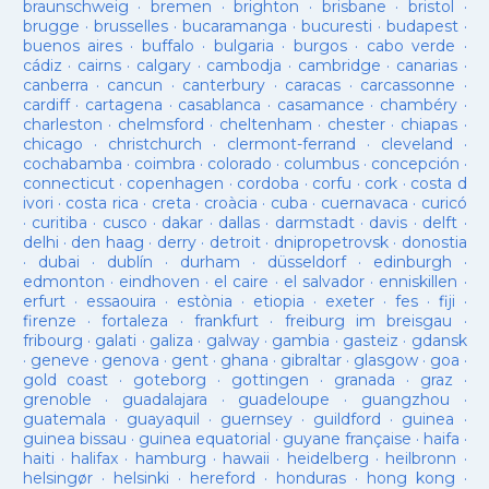
braunschweig
·
bremen
·
brighton
·
brisbane
·
bristol
·
brugge
·
brusselles
·
bucaramanga
·
bucuresti
·
budapest
·
buenos aires
·
buffalo
·
bulgaria
·
burgos
·
cabo verde
·
cádiz
·
cairns
·
calgary
·
cambodja
·
cambridge
·
canarias
·
canberra
·
cancun
·
canterbury
·
caracas
·
carcassonne
·
cardiff
·
cartagena
·
casablanca
·
casamance
·
chambéry
·
charleston
·
chelmsford
·
cheltenham
·
chester
·
chiapas
·
chicago
·
christchurch
·
clermont-ferrand
·
cleveland
·
cochabamba
·
coimbra
·
colorado
·
columbus
·
concepción
·
connecticut
·
copenhagen
·
cordoba
·
corfu
·
cork
·
costa d
ivori
·
costa rica
·
creta
·
croàcia
·
cuba
·
cuernavaca
·
curicó
·
curitiba
·
cusco
·
dakar
·
dallas
·
darmstadt
·
davis
·
delft
·
delhi
·
den haag
·
derry
·
detroit
·
dnipropetrovsk
·
donostia
·
dubai
·
dublín
·
durham
·
düsseldorf
·
edinburgh
·
edmonton
·
eindhoven
·
el caire
·
el salvador
·
enniskillen
·
erfurt
·
essaouira
·
estònia
·
etiopia
·
exeter
·
fes
·
fiji
·
firenze
·
fortaleza
·
frankfurt
·
freiburg im breisgau
·
fribourg
·
galati
·
galiza
·
galway
·
gambia
·
gasteiz
·
gdansk
·
geneve
·
genova
·
gent
·
ghana
·
gibraltar
·
glasgow
·
goa
·
gold coast
·
goteborg
·
gottingen
·
granada
·
graz
·
grenoble
·
guadalajara
·
guadeloupe
·
guangzhou
·
guatemala
·
guayaquil
·
guernsey
·
guildford
·
guinea
·
guinea bissau
·
guinea equatorial
·
guyane française
·
haifa
·
haiti
·
halifax
·
hamburg
·
hawaii
·
heidelberg
·
heilbronn
·
helsingør
·
helsinki
·
hereford
·
honduras
·
hong kong
·