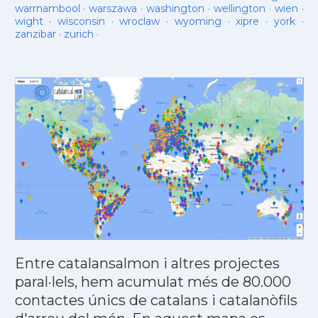
warrnambool
·
warszawa
·
washington
·
wellington
·
wien
·
wight
·
wisconsin
·
wroclaw
·
wyoming
·
xipre
·
york
·
zanzibar
·
zurich
·
Entre catalansalmon i altres projectes
paral·lels, hem acumulat més de 80.000
contactes únics de catalans i catalanòfils