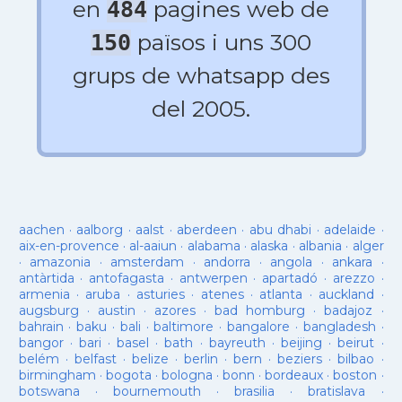
en
pagines web de
484
països i uns 300
150
grups de whatsapp des
del 2005.
aachen
·
aalborg
·
aalst
·
aberdeen
·
abu dhabi
·
adelaide
·
aix-en-provence
·
al-aaiun
·
alabama
·
alaska
·
albania
·
alger
·
amazonia
·
amsterdam
·
andorra
·
angola
·
ankara
·
antàrtida
·
antofagasta
·
antwerpen
·
apartadó
·
arezzo
·
armenia
·
aruba
·
asturies
·
atenes
·
atlanta
·
auckland
·
augsburg
·
austin
·
azores
·
bad homburg
·
badajoz
·
bahrain
·
baku
·
bali
·
baltimore
·
bangalore
·
bangladesh
·
bangor
·
bari
·
basel
·
bath
·
bayreuth
·
beijing
·
beirut
·
belém
·
belfast
·
belize
·
berlin
·
bern
·
beziers
·
bilbao
·
birmingham
·
bogota
·
bologna
·
bonn
·
bordeaux
·
boston
·
botswana
·
bournemouth
·
brasilia
·
bratislava
·