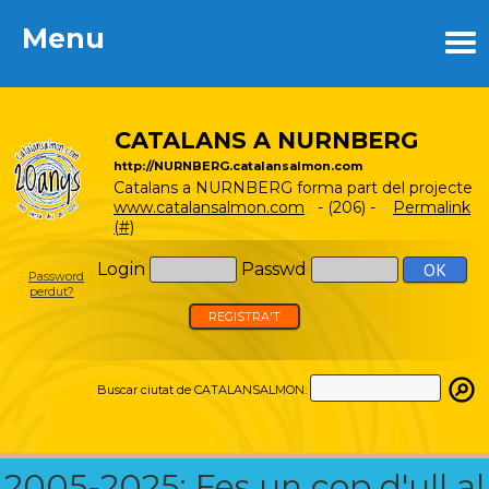
Menu
Menu
CATALANS A NURNBERG
http://NURNBERG.catalansalmon.com
Catalans a NURNBERG forma part del projecte
www.catalansalmon.com
- (206) -
Permalink
(#)
Login
Passwd
Password
perdut?
REGISTRA'T
Buscar ciutat de CATALANSALMON:
2005-2025: Fes un cop d'ull al