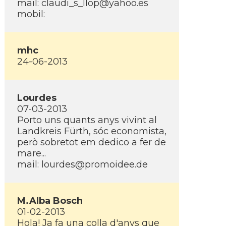
mail: claudi_s_llop@yahoo.es
mobil:
mhc
24-06-2013
Lourdes
07-03-2013
Porto uns quants anys vivint al
Landkreis Fürth, sóc economista,
però sobretot em dedico a fer de
mare...
mail: lourdes@promoidee.de
M.Alba Bosch
01-02-2013
Hola! Ja fa una colla d'anys que