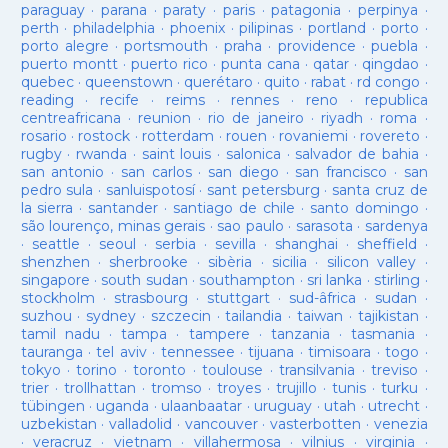
paraguay
·
parana
·
paraty
·
paris
·
patagonia
·
perpinya
·
perth
·
philadelphia
·
phoenix
·
pilipinas
·
portland
·
porto
·
porto alegre
·
portsmouth
·
praha
·
providence
·
puebla
·
puerto montt
·
puerto rico
·
punta cana
·
qatar
·
qingdao
·
quebec
·
queenstown
·
querétaro
·
quito
·
rabat
·
rd congo
·
reading
·
recife
·
reims
·
rennes
·
reno
·
republica
centreafricana
·
reunion
·
rio de janeiro
·
riyadh
·
roma
·
rosario
·
rostock
·
rotterdam
·
rouen
·
rovaniemi
·
rovereto
·
rugby
·
rwanda
·
saint louis
·
salonica
·
salvador de bahia
·
san antonio
·
san carlos
·
san diego
·
san francisco
·
san
pedro sula
·
sanluispotosí
·
sant petersburg
·
santa cruz de
la sierra
·
santander
·
santiago de chile
·
santo domingo
·
são lourenço, minas gerais
·
sao paulo
·
sarasota
·
sardenya
·
seattle
·
seoul
·
serbia
·
sevilla
·
shanghai
·
sheffield
·
shenzhen
·
sherbrooke
·
sibèria
·
sicilia
·
silicon valley
·
singapore
·
south sudan
·
southampton
·
sri lanka
·
stirling
·
stockholm
·
strasbourg
·
stuttgart
·
sud-âfrica
·
sudan
·
suzhou
·
sydney
·
szczecin
·
tailandia
·
taiwan
·
tajikistan
·
tamil nadu
·
tampa
·
tampere
·
tanzania
·
tasmania
·
tauranga
·
tel aviv
·
tennessee
·
tijuana
·
timisoara
·
togo
·
tokyo
·
torino
·
toronto
·
toulouse
·
transilvania
·
treviso
·
trier
·
trollhattan
·
tromso
·
troyes
·
trujillo
·
tunis
·
turku
·
tübingen
·
uganda
·
ulaanbaatar
·
uruguay
·
utah
·
utrecht
·
uzbekistan
·
valladolid
·
vancouver
·
vasterbotten
·
venezia
·
veracruz
·
vietnam
·
villahermosa
·
vilnius
·
virginia
·