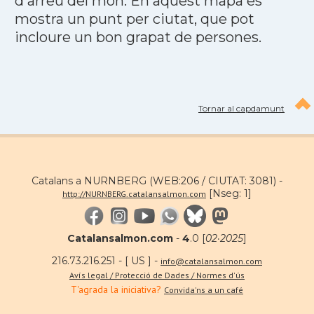
d'arreu del món. En aquest mapa es
mostra un punt per ciutat, que pot
incloure un bon grapat de persones.
Tornar al capdamunt
Catalans a NURNBERG (WEB:206 / CIUTAT: 3081) -
[Nseg: 1]
http://NURNBERG.catalansalmon.com
Catalansalmon.com
-
4
.0 [
02·2025
]
216.73.216.251 - [ US ] -
info@catalansalmon.com
Avís legal / Protecció de Dades / Normes d'ús
T'agrada la iniciativa?
Convida'ns a un café