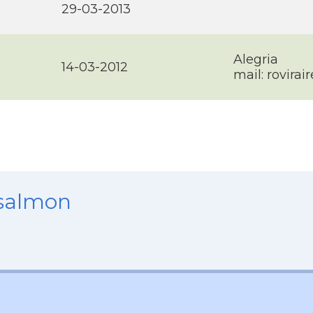
29-03-2013
Alegria
14-03-2012
mail: rovir
nsalmon