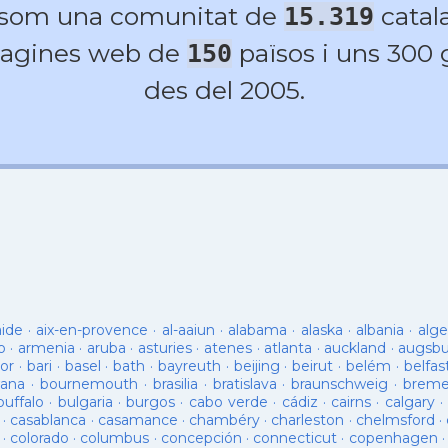
 som una comunitat de
catala
15.319
agines web de
països i uns 300
150
des del 2005.
aide
·
aix-en-provence
·
al-aaiun
·
alabama
·
alaska
·
albania
·
alge
o
·
armenia
·
aruba
·
asturies
·
atenes
·
atlanta
·
auckland
·
augsb
or
·
bari
·
basel
·
bath
·
bayreuth
·
beijing
·
beirut
·
belém
·
belfas
ana
·
bournemouth
·
brasilia
·
bratislava
·
braunschweig
·
brem
buffalo
·
bulgaria
·
burgos
·
cabo verde
·
cádiz
·
cairns
·
calgary
·
·
casablanca
·
casamance
·
chambéry
·
charleston
·
chelmsford
·
·
colorado
·
columbus
·
concepción
·
connecticut
·
copenhagen