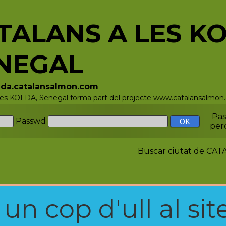
TALANS A LES K
NEGAL
olda.catalansalmon.com
 les KOLDA, Senegal forma part del projecte
www.catalansalmon
Pa
Passwd
per
Buscar ciutat de C
n cop d'ull al site