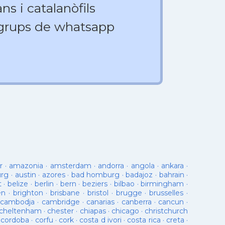
ns i catalanòfils
 grups de whatsapp
r
·
amazonia
·
amsterdam
·
andorra
·
angola
·
ankara
·
urg
·
austin
·
azores
·
bad homburg
·
badajoz
·
bahrain
·
t
·
belize
·
berlin
·
bern
·
beziers
·
bilbao
·
birmingham
·
en
·
brighton
·
brisbane
·
bristol
·
brugge
·
brusselles
·
cambodja
·
cambridge
·
canarias
·
canberra
·
cancun
·
cheltenham
·
chester
·
chiapas
·
chicago
·
christchurch
·
cordoba
·
corfu
·
cork
·
costa d ivori
·
costa rica
·
creta
·