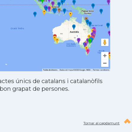
tes únics de catalans i catalanòfils
 bon grapat de persones.
Tornar al capdamunt