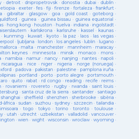
y
·
detroit
·
dnipropetrovsk
·
donostia
·
dubai
·
dublín
·
·
etiopia
·
exeter
·
fes
·
fiji
·
firenze
·
fortaleza
·
frankfurt
·
a
·
gibraltar
·
glasgow
·
goa
·
gold coast
·
goteborg
·
guildford
·
guinea
·
guinea bissau
·
guinea equatorial
·
as
·
hong kong
·
houston
·
huelva
·
indiana
·
ingolstadt
·
aiserslautern
·
karlskrona
·
karlsruhe
·
kassel
·
kaunas
·
·
kunming
·
kuwait
·
kyoto
·
la paz
·
laos
·
las vegas
·
verpool
·
ljubljana
·
london
·
los angeles
·
lublin
·
lugano
·
mallorca
·
malta
·
manchester
·
mannheim
·
maracay
·
ilton keynes
·
minnesota
·
minsk
·
monaco
·
mons
·
a
·
namibia
·
namur
·
nancy
·
nanjing
·
nantes
·
napoli
·
·
nicaragua
·
nice
·
niger
·
nigeria
·
norge (noruega)
·
oxford
·
padova
·
pakistan
·
palestine
·
pamplona iruña
·
pilipinas
·
portland
·
porto
·
porto alegre
·
portsmouth
·
taro
·
quito
·
rabat
·
rd congo
·
reading
·
recife
·
reims
·
n
·
rovaniemi
·
rovereto
·
rugby
·
rwanda
·
saint louis
·
tersburg
·
santa cruz de la sierra
·
santander
·
santiago
·
shanghai
·
sheffield
·
shenzhen
·
sherbrooke
·
sibèria
·
d-âfrica
·
sudan
·
suzhou
·
sydney
·
szczecin
·
tailandia
·
timisoara
·
togo
·
tokyo
·
torino
·
toronto
·
toulouse
·
ay
·
utah
·
utrecht
·
uzbekistan
·
valladolid
·
vancouver
·
lington
·
wien
·
wight
·
wisconsin
·
wroclaw
·
wyoming
·