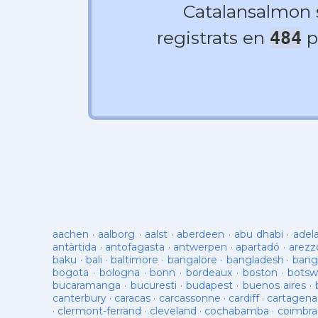
Catalansalmon
registrats en
p
484
aachen
·
aalborg
·
aalst
·
aberdeen
·
abu dhabi
·
adel
antàrtida
·
antofagasta
·
antwerpen
·
apartadó
·
arezz
baku
·
bali
·
baltimore
·
bangalore
·
bangladesh
·
bang
bogota
·
bologna
·
bonn
·
bordeaux
·
boston
·
botsw
bucaramanga
·
bucuresti
·
budapest
·
buenos aires
·
canterbury
·
caracas
·
carcassonne
·
cardiff
·
cartagena
·
clermont-ferrand
·
cleveland
·
cochabamba
·
coimbra