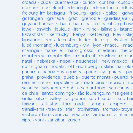
croàcia
·
cuba
·
cuernavaca
·
curicó
·
curitiba
·
cusco
durham
·
düsseldorf
·
edinburgh
·
edmonton
·
eindho
freiburg im breisgau
·
fribourg
·
galati
·
galiza
·
galw
gottingen
·
granada
·
graz
·
grenoble
·
guadalajara
·
guyane française
·
haifa
·
haiti
·
halifax
·
hamburg
·
hawa
iowa
·
ipswich
·
iquique
·
iran
·
irvine
·
islàndia
·
istanb
kazakhstan
·
kentucky
·
kenya
·
kettering
·
kiev
·
kla
lausanne
·
leeds
·
leicester
·
leiden
·
leipzig
·
lelystad
·
luleå (norrland)
·
luxemburg
·
lviv
·
lyon
·
macau
·
mad
maringá
·
marseille
·
mato grosso
·
medellín
·
melb
monterrey
·
montpellier
·
montreal
·
moskva
·
mozam
natal
·
nebraska
·
nepal
·
neuchatel
·
new mexico
·
nottingham
·
nouakchott
·
nürnberg
·
oklahoma
·
old
panama
·
papua nova guinea
·
paraguay
·
parana
·
par
praha
·
providence
·
puebla
·
puerto montt
·
puerto ri
rennes
·
reno
·
republica centreafricana
·
reunion
·
ri
salonica
·
salvador de bahia
·
san antonio
·
san carlos
·
de chile
·
santo domingo
·
são lourenço, minas gerais
sicilia
·
silicon valley
·
singapore
·
south sudan
·
south
taiwan
·
tajikistan
·
tamil nadu
·
tampa
·
tampere
·
transilvania
·
treviso
·
trier
·
trollhattan
·
tromso
·
troye
vasterbotten
·
venezia
·
veracruz
·
vietnam
·
villaherm
xipre
·
york
·
zanzibar
·
zurich
·