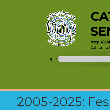
CA
SE
http://K
Catalans a
Login
2005-2025: Fes u