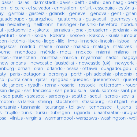
·
dakar
·
dallas
·
darmstadt
·
davis
·
delft
·
delhi
·
den haag
·
derr
ven
·
el caire
·
el salvador
·
enniskillen
·
erfurt
·
essaouira
·
estònia
ay
·
gambia
·
gasteiz
·
gdansk
·
geneve
·
genova
·
gent
·
ghan
guadeloupe
·
guangzhou
·
guatemala
·
guayaquil
·
guernsey
·
ii
·
heidelberg
·
heilbronn
·
helsingør
·
helsinki
·
hereford
·
hondur
ul
·
jacksonville
·
jakarta
·
jamaica
·
jena
·
jerusalem
·
jordania
·
k
genfurt
·
koeln
·
kolda
·
kolkata
·
kosovo
·
krakow
·
kuala lumpur
leon
·
letònia
·
liberia
·
liege
·
lille
·
lima
·
limerick
·
lincoln
·
lisboa
·
li
agascar
·
madrid
·
maine
·
mainz
·
malabo
·
malaga
·
maldives
·
ourne
·
mendoza
·
mérida
·
metz
·
mexico
·
miami
·
milano
·
m
bic
·
muenchen
·
mumbai
·
murcia
·
myanmar
·
nador
·
nagoy
new orleans
·
newcastle (austràlia)
·
newcastle (uk)
·
newyork
enburg
·
oman
·
oran
·
orlando
·
osaka
·
ottawa
·
ouagadougou
·
aty
·
paris
·
patagonia
·
perpinya
·
perth
·
philadelphia
·
phoenix
·
co
·
punta cana
·
qatar
·
qingdao
·
quebec
·
queenstown
·
queré
o de janeiro
·
riyadh
·
roma
·
rosario
·
rostock
·
rotterdam
·
roue
san diego
·
san francisco
·
san pedro sula
·
sanluispotosí
·
sant pe
·
sao paulo
·
sarasota
·
sardenya
·
seattle
·
seoul
·
serbia
·
sevilla
ampton
·
sri lanka
·
stirling
·
stockholm
·
strasbourg
·
stuttgart
·
su
tanzania
·
tasmania
·
tauranga
·
tel aviv
·
tennessee
·
tijuana
·
s
·
trujillo
·
tunis
·
turku
·
tübingen
·
uganda
·
ulaanbaatar
·
urugu
osa
·
vilnius
·
virginia
·
warrnambool
·
warszawa
·
washington
·
wel