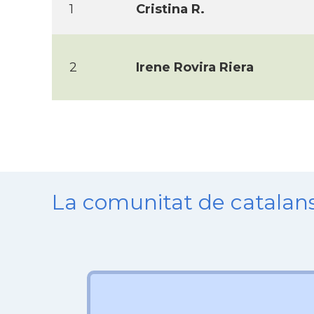
1
Cristina R.
2
Irene Rovira Riera
La comunitat de catala