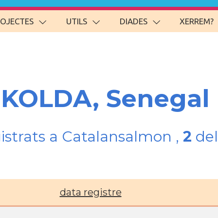
ROJECTES
UTILS
DIADES
XERREM?
s KOLDA, Senegal
gistrats a Catalansalmon ,
2
del
data registre