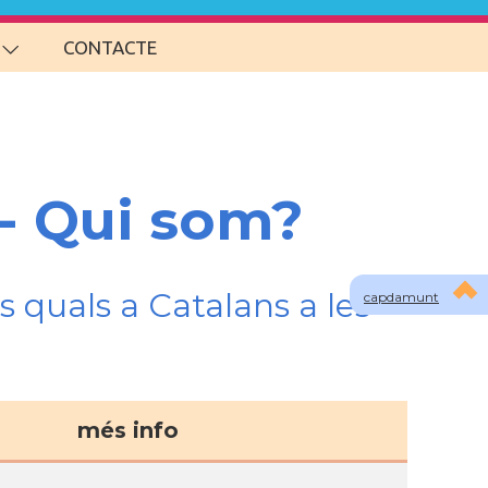
CONTACTE
 - Qui som?
s quals a Catalans a les
capdamunt
més info