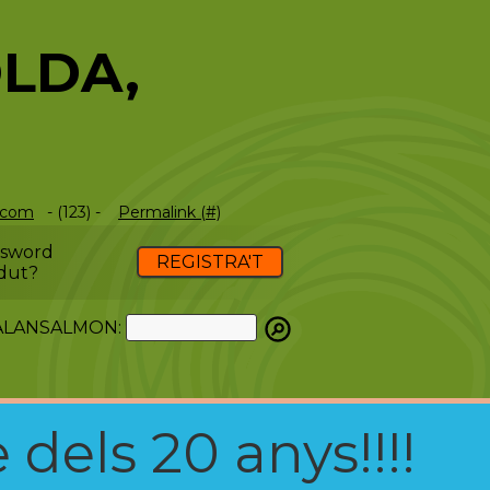
OLDA,
.com
- (123) -
Permalink (#)
ssword
REGISTRA'T
dut?
ATALANSALMON:
 dels 20 anys!!!!