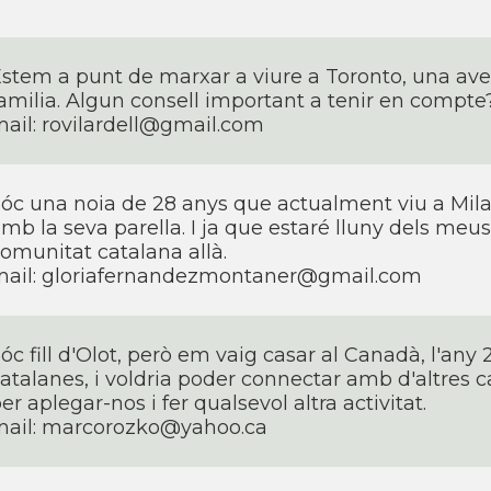
stem a punt de marxar a viure a Toronto, una aven
amilia. Algun consell important a tenir en compte
ail: rovilardell@gmail.com
óc una noia de 28 anys que actualment viu a Mila
mb la seva parella. I ja que estaré lluny dels meu
omunitat catalana allà.
mail: gloriafernandezmontaner@gmail.com
óc fill d'Olot, però em vaig casar al Canadà, l'any 2
atalanes, i voldria poder connectar amb d'altres c
er aplegar-nos i fer qualsevol altra activitat.
mail: marcorozko@yahoo.ca