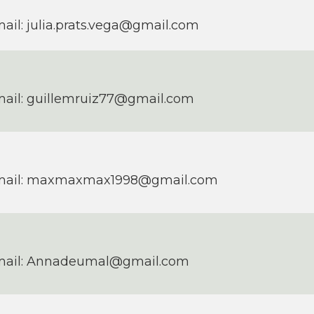
ail: julia.prats.vega@gmail.com
ail: guillemruiz77@gmail.com
mail: maxmaxmax1998@gmail.com
mail: Annadeumal@gmail.com