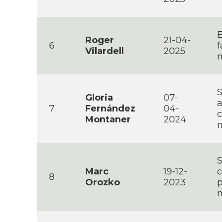
E
Roger
21-04-
6
f
Vilardell
2025
m
S
Gloria
07-
a
7
Fernández
04-
c
Montaner
2024
S
Marc
19-12-
c
8
Orozko
2023
p