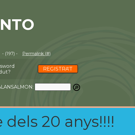
ONTO
- (197) -
Permalink (#)
ssword
REGISTRA'T
dut?
ATALANSALMON:
 dels 20 anys!!!!