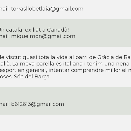
ail: torrasllobetlaia@gmail.com
n català exiliat a Canadà!
mail: miquelmon@gmail.com
e viscut quasi tota la vida al barri de Gràcia de Ba
talià. La meva parella és italiana i tenim una nena
'esport en general, intentar comprendre millor el 
oses. Sóc del Barça.
ail: b612613@gmail.com