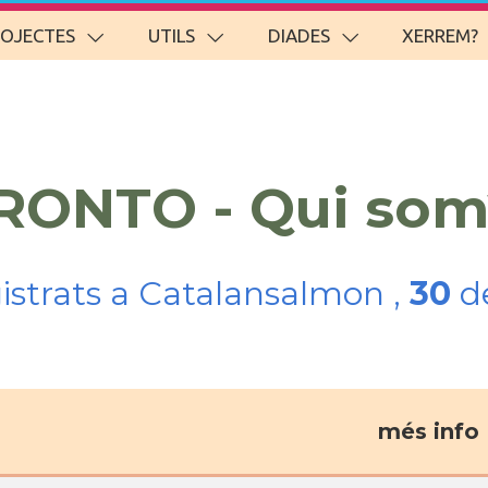
ROJECTES
UTILS
DIADES
XERREM?
ORONTO - Qui som
gistrats a Catalansalmon ,
30
de
més info