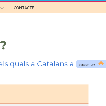
CONTACTE
?
ls quals a Catalans a
capdamunt