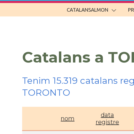
CATALANSALMON
P
Catalans a T
Tenim 15.319 catalans re
TORONTO
data
nom
registre