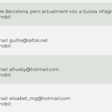
e Barcelona, pero actualment visc a Suissa. M'ag
obil:
ail: guifre@rafols.net
obil:
ail: afrusky@hotmail.com
obil:
mail: elisabet_mg@hotmail.com
obil: