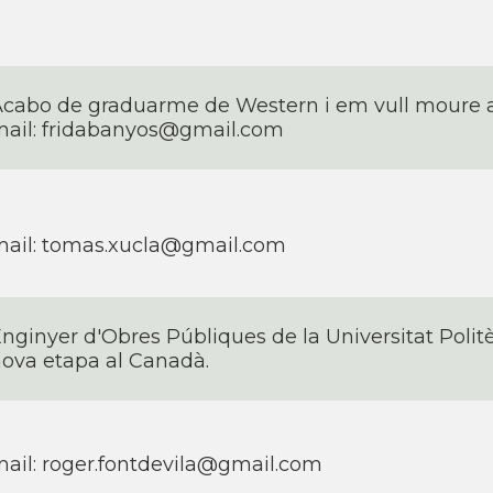
cabo de graduarme de Western i em vull moure a 
ail: fridabanyos@gmail.com
ail: tomas.xucla@gmail.com
nginyer d'Obres Públiques de la Universitat Pol
ova etapa al Canadà.
ail: roger.fontdevila@gmail.com