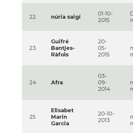
01-10-
D
22
núria saigí­
2015
m
Guifré
20-
23
Bantjes-
05-
m
Ràfols
2015
m
03-
24
Afra
09-
m
2014
m
Elisabet
20-10-
25
Marin
2013
Garcia
m