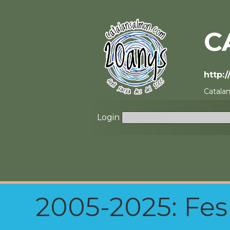
C
http:
Catala
Login
2005-2025: Fes u