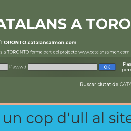
ATALANS A TOR
//TORONTO.catalansalmon.com
ns a TORONTO forma part del projecte
www.catalansalmon.com
Pa
Passwd
per
Buscar ciutat de C
n cop d'ull al site