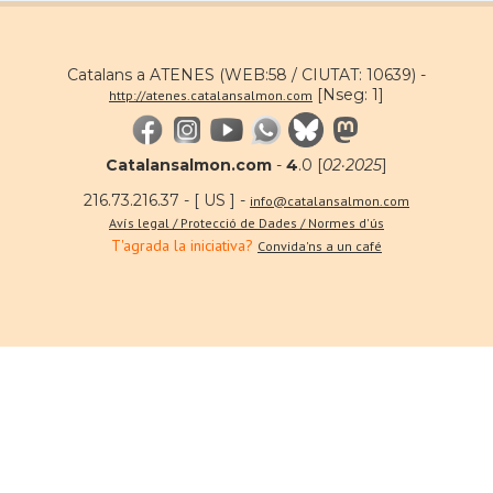
Catalans a ATENES (WEB:58 / CIUTAT: 10639) -
[Nseg: 1]
http://atenes.catalansalmon.com
Catalansalmon.com
-
4
.0 [
02·2025
]
216.73.216.37 - [ US ] -
info@catalansalmon.com
Avís legal / Protecció de Dades / Normes d'ús
T'agrada la iniciativa?
Convida'ns a un café