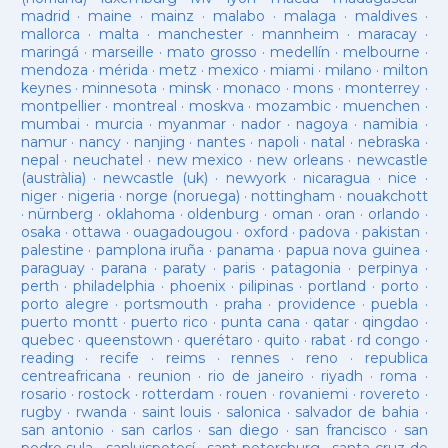
madrid
·
maine
·
mainz
·
malabo
·
malaga
·
maldives
·
mallorca
·
malta
·
manchester
·
mannheim
·
maracay
·
maringá
·
marseille
·
mato grosso
·
medellín
·
melbourne
·
mendoza
·
mérida
·
metz
·
mexico
·
miami
·
milano
·
milton
keynes
·
minnesota
·
minsk
·
monaco
·
mons
·
monterrey
·
montpellier
·
montreal
·
moskva
·
mozambic
·
muenchen
·
mumbai
·
murcia
·
myanmar
·
nador
·
nagoya
·
namibia
·
namur
·
nancy
·
nanjing
·
nantes
·
napoli
·
natal
·
nebraska
·
nepal
·
neuchatel
·
new mexico
·
new orleans
·
newcastle
(austràlia)
·
newcastle (uk)
·
newyork
·
nicaragua
·
nice
·
niger
·
nigeria
·
norge (noruega)
·
nottingham
·
nouakchott
·
nürnberg
·
oklahoma
·
oldenburg
·
oman
·
oran
·
orlando
·
osaka
·
ottawa
·
ouagadougou
·
oxford
·
padova
·
pakistan
·
palestine
·
pamplona iruña
·
panama
·
papua nova guinea
·
paraguay
·
parana
·
paraty
·
paris
·
patagonia
·
perpinya
·
perth
·
philadelphia
·
phoenix
·
pilipinas
·
portland
·
porto
·
porto alegre
·
portsmouth
·
praha
·
providence
·
puebla
·
puerto montt
·
puerto rico
·
punta cana
·
qatar
·
qingdao
·
quebec
·
queenstown
·
querétaro
·
quito
·
rabat
·
rd congo
·
reading
·
recife
·
reims
·
rennes
·
reno
·
republica
centreafricana
·
reunion
·
rio de janeiro
·
riyadh
·
roma
·
rosario
·
rostock
·
rotterdam
·
rouen
·
rovaniemi
·
rovereto
·
rugby
·
rwanda
·
saint louis
·
salonica
·
salvador de bahia
·
san antonio
·
san carlos
·
san diego
·
san francisco
·
san