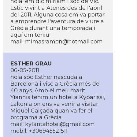
hola! em dic mí­riam i sóc de Vic.
Estic vivint a Atenes des de l'abril
del 2011. Alguna cosa em va portar
a emprendre l'aventura de viure a
Grècia durant una temporada i
aquí­ em teniu!
mail: mimasramon@hotmail.com
ESTHER GRAU
06-05-2011
hola sóc Esther nascuda a
Barcelona i visc a Grècia més de
40 anys. Amb el meu marit
Yiannis tenim un hotel a Kyparissi,
Lakonia on ens va venir a visitar
Miquel Calçada quan va fer el
programa a Grècia
mail: kyfantahotel@gmail.com
mobil: +306945521511