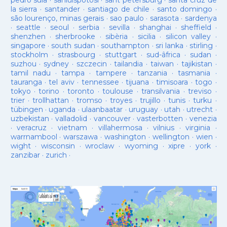
pedro sula
·
sanluispotosí
·
sant petersburg
·
santa cruz de
la sierra
·
santander
·
santiago de chile
·
santo domingo
·
são lourenço, minas gerais
·
sao paulo
·
sarasota
·
sardenya
·
seattle
·
seoul
·
serbia
·
sevilla
·
shanghai
·
sheffield
·
shenzhen
·
sherbrooke
·
sibèria
·
sicilia
·
silicon valley
·
singapore
·
south sudan
·
southampton
·
sri lanka
·
stirling
·
stockholm
·
strasbourg
·
stuttgart
·
sud-âfrica
·
sudan
·
suzhou
·
sydney
·
szczecin
·
tailandia
·
taiwan
·
tajikistan
·
tamil nadu
·
tampa
·
tampere
·
tanzania
·
tasmania
·
tauranga
·
tel aviv
·
tennessee
·
tijuana
·
timisoara
·
togo
·
tokyo
·
torino
·
toronto
·
toulouse
·
transilvania
·
treviso
·
trier
·
trollhattan
·
tromso
·
troyes
·
trujillo
·
tunis
·
turku
·
tübingen
·
uganda
·
ulaanbaatar
·
uruguay
·
utah
·
utrecht
·
uzbekistan
·
valladolid
·
vancouver
·
vasterbotten
·
venezia
·
veracruz
·
vietnam
·
villahermosa
·
vilnius
·
virginia
·
warrnambool
·
warszawa
·
washington
·
wellington
·
wien
·
wight
·
wisconsin
·
wroclaw
·
wyoming
·
xipre
·
york
·
zanzibar
·
zurich
·