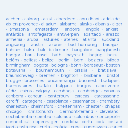
aachen
·
aalborg
·
aalst
·
aberdeen
·
abu dhabi
·
adelaide
·
aix-en-provence
·
al-aaiun
·
alabama
·
alaska
·
albania
·
alger
·
amazonia
·
amsterdam
·
andorra
·
angola
·
ankara
·
antàrtida
·
antofagasta
·
antwerpen
·
apartadó
·
arezzo
·
armenia
·
aruba
·
asturies
·
atenes
·
atlanta
·
auckland
·
augsburg
·
austin
·
azores
·
bad homburg
·
badajoz
·
bahrain
·
baku
·
bali
·
baltimore
·
bangalore
·
bangladesh
·
bangor
·
bari
·
basel
·
bath
·
bayreuth
·
beijing
·
beirut
·
belém
·
belfast
·
belize
·
berlin
·
bern
·
beziers
·
bilbao
·
birmingham
·
bogota
·
bologna
·
bonn
·
bordeaux
·
boston
·
botswana
·
bournemouth
·
brasilia
·
bratislava
·
braunschweig
·
bremen
·
brighton
·
brisbane
·
bristol
·
brugge
·
brusselles
·
bucaramanga
·
bucuresti
·
budapest
·
buenos aires
·
buffalo
·
bulgaria
·
burgos
·
cabo verde
·
cádiz
·
cairns
·
calgary
·
cambodja
·
cambridge
·
canarias
·
canberra
·
cancun
·
canterbury
·
caracas
·
carcassonne
·
cardiff
·
cartagena
·
casablanca
·
casamance
·
chambéry
·
charleston
·
chelmsford
·
cheltenham
·
chester
·
chiapas
·
chicago
·
christchurch
·
clermont-ferrand
·
cleveland
·
cochabamba
·
coimbra
·
colorado
·
columbus
·
concepción
·
connecticut
·
copenhagen
·
cordoba
·
corfu
·
cork
·
costa d
ivori
·
costa rica
·
creta
·
croàcia
·
cuba
·
cuernavaca
·
curicó