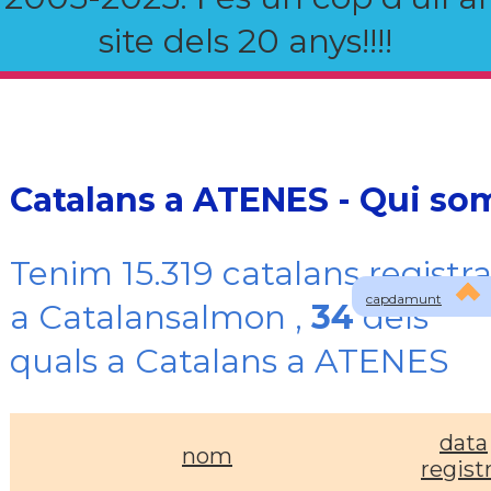
site dels 20 anys!!!!
Catalans a ATENES - Qui so
Tenim 15.319 catalans registra
capdamunt
a Catalansalmon ,
34
dels
quals a Catalans a ATENES
data
nom
regist