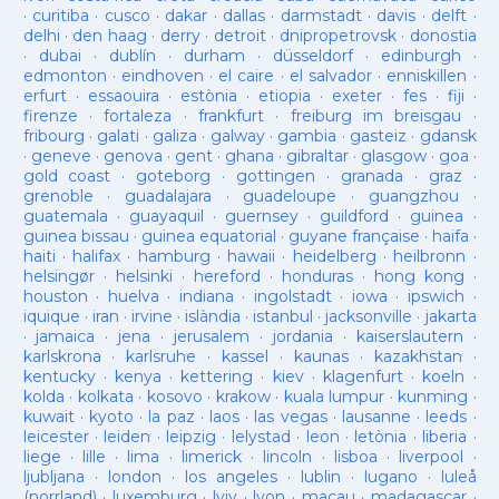
·
curitiba
·
cusco
·
dakar
·
dallas
·
darmstadt
·
davis
·
delft
·
delhi
·
den haag
·
derry
·
detroit
·
dnipropetrovsk
·
donostia
·
dubai
·
dublín
·
durham
·
düsseldorf
·
edinburgh
·
edmonton
·
eindhoven
·
el caire
·
el salvador
·
enniskillen
·
erfurt
·
essaouira
·
estònia
·
etiopia
·
exeter
·
fes
·
fiji
·
firenze
·
fortaleza
·
frankfurt
·
freiburg im breisgau
·
fribourg
·
galati
·
galiza
·
galway
·
gambia
·
gasteiz
·
gdansk
·
geneve
·
genova
·
gent
·
ghana
·
gibraltar
·
glasgow
·
goa
·
gold coast
·
goteborg
·
gottingen
·
granada
·
graz
·
grenoble
·
guadalajara
·
guadeloupe
·
guangzhou
·
guatemala
·
guayaquil
·
guernsey
·
guildford
·
guinea
·
guinea bissau
·
guinea equatorial
·
guyane française
·
haifa
·
haiti
·
halifax
·
hamburg
·
hawaii
·
heidelberg
·
heilbronn
·
helsingør
·
helsinki
·
hereford
·
honduras
·
hong kong
·
houston
·
huelva
·
indiana
·
ingolstadt
·
iowa
·
ipswich
·
iquique
·
iran
·
irvine
·
islàndia
·
istanbul
·
jacksonville
·
jakarta
·
jamaica
·
jena
·
jerusalem
·
jordania
·
kaiserslautern
·
karlskrona
·
karlsruhe
·
kassel
·
kaunas
·
kazakhstan
·
kentucky
·
kenya
·
kettering
·
kiev
·
klagenfurt
·
koeln
·
kolda
·
kolkata
·
kosovo
·
krakow
·
kuala lumpur
·
kunming
·
kuwait
·
kyoto
·
la paz
·
laos
·
las vegas
·
lausanne
·
leeds
·
leicester
·
leiden
·
leipzig
·
lelystad
·
leon
·
letònia
·
liberia
·
liege
·
lille
·
lima
·
limerick
·
lincoln
·
lisboa
·
liverpool
·
ljubljana
·
london
·
los angeles
·
lublin
·
lugano
·
luleå
(norrland)
·
luxemburg
·
lviv
·
lyon
·
macau
·
madagascar
·