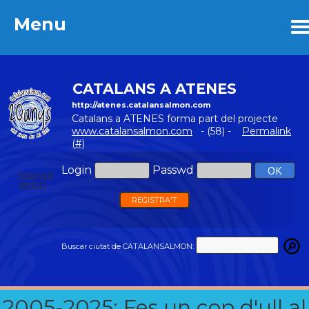
Menu
Menu
CATALANS A ATENES
http://atenes.catalansalmon.com
Catalans a ATENES forma part del projecte
www.catalansalmon.com
- (58) -
Permalink
(#)
Login
Passwd
Password
perdut?
REGISTRA'T
Buscar ciutat de CATALANSALMON:
2005-2025: Fes un cop d'ull al