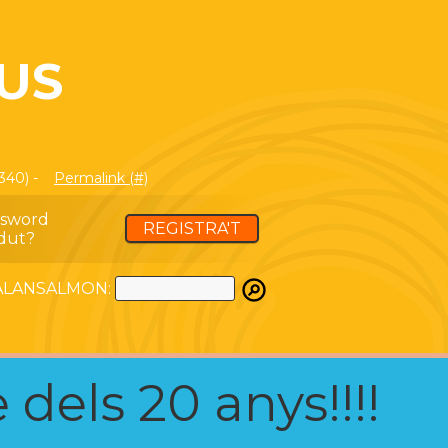
IUS
340) -
Permalink (#)
ssword
REGISTRA'T
dut?
ATALANSALMON:
 dels 20 anys!!!!