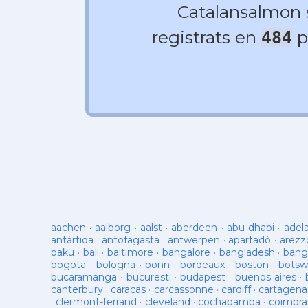
Catalansalmon
registrats en
p
484
aachen
·
aalborg
·
aalst
·
aberdeen
·
abu dhabi
·
adel
antàrtida
·
antofagasta
·
antwerpen
·
apartadó
·
arezz
baku
·
bali
·
baltimore
·
bangalore
·
bangladesh
·
bang
bogota
·
bologna
·
bonn
·
bordeaux
·
boston
·
botsw
bucaramanga
·
bucuresti
·
budapest
·
buenos aires
·
canterbury
·
caracas
·
carcassonne
·
cardiff
·
cartagena
·
clermont-ferrand
·
cleveland
·
cochabamba
·
coimbra