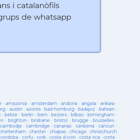
ns i catalanòfils
 grups de whatsapp
r
·
amazonia
·
amsterdam
·
andorra
·
angola
·
ankara
·
urg
·
austin
·
azores
·
bad homburg
·
badajoz
·
bahrain
·
t
·
belize
·
berlin
·
bern
·
beziers
·
bilbao
·
birmingham
·
en
·
brighton
·
brisbane
·
bristol
·
brugge
·
brusselles
·
cambodja
·
cambridge
·
canarias
·
canberra
·
cancun
·
cheltenham
·
chester
·
chiapas
·
chicago
·
christchurch
·
cordoba
·
corfu
·
cork
·
costa d ivori
·
costa rica
·
creta
·