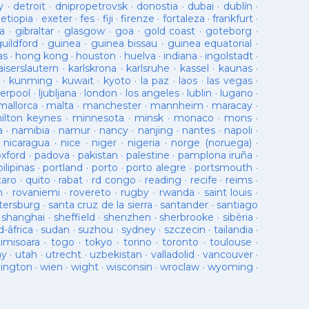
y
·
detroit
·
dnipropetrovsk
·
donostia
·
dubai
·
dublín
·
·
etiopia
·
exeter
·
fes
·
fiji
·
firenze
·
fortaleza
·
frankfurt
·
a
·
gibraltar
·
glasgow
·
goa
·
gold coast
·
goteborg
·
guildford
·
guinea
·
guinea bissau
·
guinea equatorial
·
as
·
hong kong
·
houston
·
huelva
·
indiana
·
ingolstadt
·
aiserslautern
·
karlskrona
·
karlsruhe
·
kassel
·
kaunas
·
·
kunming
·
kuwait
·
kyoto
·
la paz
·
laos
·
las vegas
·
verpool
·
ljubljana
·
london
·
los angeles
·
lublin
·
lugano
·
mallorca
·
malta
·
manchester
·
mannheim
·
maracay
·
ilton keynes
·
minnesota
·
minsk
·
monaco
·
mons
·
a
·
namibia
·
namur
·
nancy
·
nanjing
·
nantes
·
napoli
·
·
nicaragua
·
nice
·
niger
·
nigeria
·
norge (noruega)
·
oxford
·
padova
·
pakistan
·
palestine
·
pamplona iruña
·
pilipinas
·
portland
·
porto
·
porto alegre
·
portsmouth
·
taro
·
quito
·
rabat
·
rd congo
·
reading
·
recife
·
reims
·
n
·
rovaniemi
·
rovereto
·
rugby
·
rwanda
·
saint louis
·
tersburg
·
santa cruz de la sierra
·
santander
·
santiago
·
shanghai
·
sheffield
·
shenzhen
·
sherbrooke
·
sibèria
·
d-âfrica
·
sudan
·
suzhou
·
sydney
·
szczecin
·
tailandia
·
timisoara
·
togo
·
tokyo
·
torino
·
toronto
·
toulouse
·
ay
·
utah
·
utrecht
·
uzbekistan
·
valladolid
·
vancouver
·
lington
·
wien
·
wight
·
wisconsin
·
wroclaw
·
wyoming
·