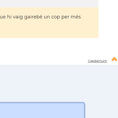
i que hi vaig gairebé un cop per més
Capdamunt