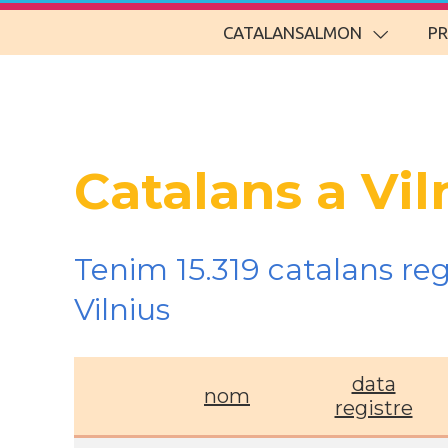
CATALANSALMON
P
Catalans a Vil
Tenim 15.319 catalans re
Vilnius
data
nom
registre