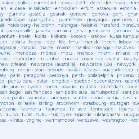
·
dakar
·
dallas
·
darmstadt
·
davis
·
delft
·
delhi
·
den haag
·
derr
ven
·
el caire
·
el salvador
·
enniskillen
·
erfurt
·
essaouira
·
estònia
ay
·
gambia
·
gasteiz
·
gdansk
·
geneve
·
genova
·
gent
·
ghan
guadeloupe
·
guangzhou
·
guatemala
·
guayaquil
·
guernsey
·
ii
·
heidelberg
·
heilbronn
·
helsingør
·
helsinki
·
hereford
·
hondur
ul
·
jacksonville
·
jakarta
·
jamaica
·
jena
·
jerusalem
·
jordania
·
k
genfurt
·
koeln
·
kolda
·
kolkata
·
kosovo
·
krakow
·
kuala lumpur
leon
·
letònia
·
liberia
·
liege
·
lille
·
lima
·
limerick
·
lincoln
·
lisboa
·
li
agascar
·
madrid
·
maine
·
mainz
·
malabo
·
malaga
·
maldives
·
ourne
·
mendoza
·
mérida
·
metz
·
mexico
·
miami
·
milano
·
m
bic
·
muenchen
·
mumbai
·
murcia
·
myanmar
·
nador
·
nagoy
new orleans
·
newcastle (austràlia)
·
newcastle (uk)
·
newyork
enburg
·
oman
·
oran
·
orlando
·
osaka
·
ottawa
·
ouagadougou
·
aty
·
paris
·
patagonia
·
perpinya
·
perth
·
philadelphia
·
phoenix
·
co
·
punta cana
·
qatar
·
qingdao
·
quebec
·
queenstown
·
queré
o de janeiro
·
riyadh
·
roma
·
rosario
·
rostock
·
rotterdam
·
roue
san diego
·
san francisco
·
san pedro sula
·
sanluispotosí
·
sant pe
·
sao paulo
·
sarasota
·
sardenya
·
seattle
·
seoul
·
serbia
·
sevilla
ampton
·
sri lanka
·
stirling
·
stockholm
·
strasbourg
·
stuttgart
·
su
tanzania
·
tasmania
·
tauranga
·
tel aviv
·
tennessee
·
tijuana
·
s
·
trujillo
·
tunis
·
turku
·
tübingen
·
uganda
·
ulaanbaatar
·
urugu
osa
·
vilnius
·
virginia
·
warrnambool
·
warszawa
·
washington
·
wel