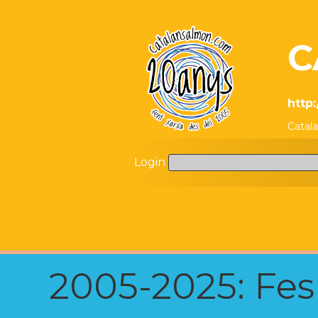
C
http
Catala
Login
2005-2025: Fes u