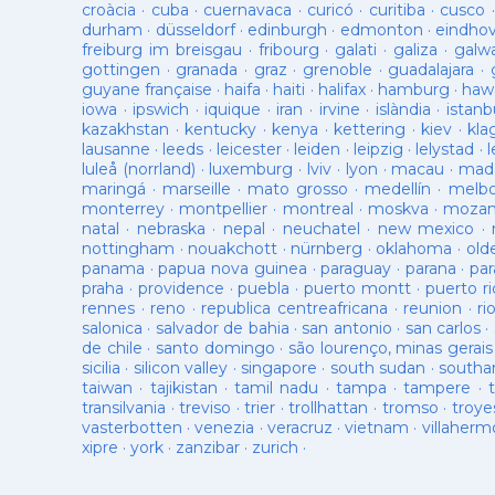
croàcia
·
cuba
·
cuernavaca
·
curicó
·
curitiba
·
cusco
durham
·
düsseldorf
·
edinburgh
·
edmonton
·
eindho
freiburg im breisgau
·
fribourg
·
galati
·
galiza
·
galw
gottingen
·
granada
·
graz
·
grenoble
·
guadalajara
·
guyane française
·
haifa
·
haiti
·
halifax
·
hamburg
·
hawa
iowa
·
ipswich
·
iquique
·
iran
·
irvine
·
islàndia
·
istanb
kazakhstan
·
kentucky
·
kenya
·
kettering
·
kiev
·
kla
lausanne
·
leeds
·
leicester
·
leiden
·
leipzig
·
lelystad
·
luleå (norrland)
·
luxemburg
·
lviv
·
lyon
·
macau
·
mad
maringá
·
marseille
·
mato grosso
·
medellín
·
melb
monterrey
·
montpellier
·
montreal
·
moskva
·
mozam
natal
·
nebraska
·
nepal
·
neuchatel
·
new mexico
·
nottingham
·
nouakchott
·
nürnberg
·
oklahoma
·
old
panama
·
papua nova guinea
·
paraguay
·
parana
·
par
praha
·
providence
·
puebla
·
puerto montt
·
puerto ri
rennes
·
reno
·
republica centreafricana
·
reunion
·
ri
salonica
·
salvador de bahia
·
san antonio
·
san carlos
·
de chile
·
santo domingo
·
são lourenço, minas gerais
sicilia
·
silicon valley
·
singapore
·
south sudan
·
south
taiwan
·
tajikistan
·
tamil nadu
·
tampa
·
tampere
·
transilvania
·
treviso
·
trier
·
trollhattan
·
tromso
·
troye
vasterbotten
·
venezia
·
veracruz
·
vietnam
·
villaherm
xipre
·
york
·
zanzibar
·
zurich
·