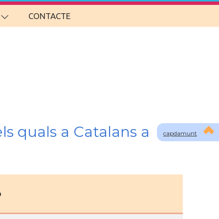
CONTACTE
ls quals a Catalans a
capdamunt
o