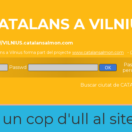
ATALANS A VILN
://VILNIUS.catalansalmon.com
ns a Vilnius forma part del projecte
www.catalansalmon.com
- (
Pa
Passwd
per
Buscar ciutat de C
n cop d'ull al site