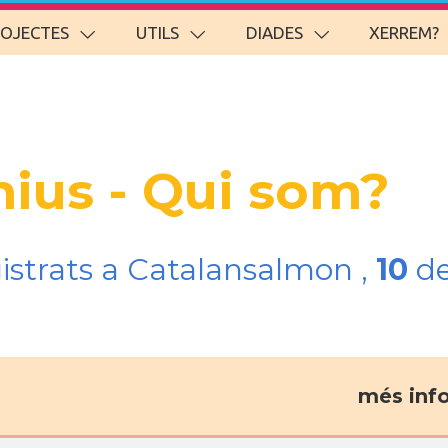
ROJECTES
UTILS
DIADES
XERREM?
nius - Qui som?
gistrats a Catalansalmon ,
10
de
més inf