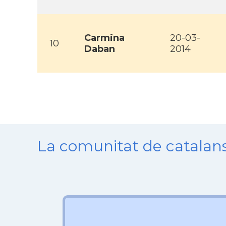
Carmina
20-03-
10
Daban
2014
La comunitat de catala