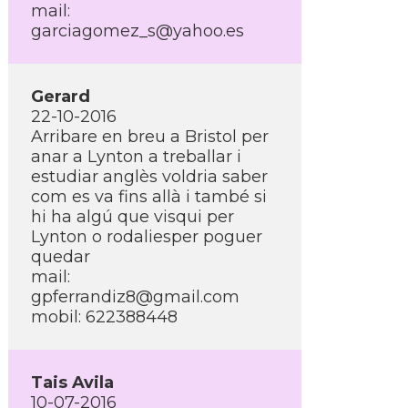
mail:
garciagomez_s@yahoo.es
Gerard
22-10-2016
Arribare en breu a Bristol per
anar a Lynton a treballar i
estudiar anglès voldria saber
com es va fins allà i també si
hi ha algú que visqui per
Lynton o rodaliesper poguer
quedar
mail:
gpferrandiz8@gmail.com
mobil: 622388448
Tais Avila
10-07-2016