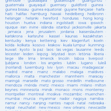
grenoble
·
guadalajara
·
guadeloupe
·
guangzhou
·
guatemala
·
guayaquil
·
guernsey
·
guildford
·
guinea
·
guinea bissau
·
guinea equatorial
·
guyane française
·
haifa
·
haiti
·
halifax
·
hamburg
·
hawaii
·
heidelberg
·
heilbronn
·
helsingør
·
helsinki
·
hereford
·
honduras
·
hong kong
·
houston
·
huelva
·
indiana
·
ingolstadt
·
iowa
·
ipswich
·
iquique
·
iran
·
irvine
·
islàndia
·
istanbul
·
jacksonville
·
jakarta
·
jamaica
·
jena
·
jerusalem
·
jordania
·
kaiserslautern
·
karlskrona
·
karlsruhe
·
kassel
·
kaunas
·
kazakhstan
·
kentucky
·
kenya
·
kettering
·
kiev
·
klagenfurt
·
koeln
·
kolda
·
kolkata
·
kosovo
·
krakow
·
kuala lumpur
·
kunming
·
kuwait
·
kyoto
·
la paz
·
laos
·
las vegas
·
lausanne
·
leeds
·
leicester
·
leiden
·
leipzig
·
lelystad
·
leon
·
letònia
·
liberia
·
liege
·
lille
·
lima
·
limerick
·
lincoln
·
lisboa
·
liverpool
·
ljubljana
·
london
·
los angeles
·
lublin
·
lugano
·
luleå
(norrland)
·
luxemburg
·
lviv
·
lyon
·
macau
·
madagascar
·
madrid
·
maine
·
mainz
·
malabo
·
malaga
·
maldives
·
mallorca
·
malta
·
manchester
·
mannheim
·
maracay
·
maringá
·
marseille
·
mato grosso
·
medellín
·
melbourne
·
mendoza
·
mérida
·
metz
·
mexico
·
miami
·
milano
·
milton
keynes
·
minnesota
·
minsk
·
monaco
·
mons
·
monterrey
·
montpellier
·
montreal
·
moskva
·
mozambic
·
muenchen
·
mumbai
·
murcia
·
myanmar
·
nador
·
nagoya
·
namibia
·
namur
·
nancy
·
nanjing
·
nantes
·
napoli
·
natal
·
nebraska
·
nepal
·
neuchatel
·
new mexico
·
new orleans
·
newcastle