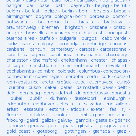
bahrain
·
baku
·
bali
·
baltimore
·
bangalore
·
bangladesh
·
bangor
·
bari
·
basel
·
bath
·
bayreuth
·
beijing
·
beirut
·
belém
·
belfast
·
belize
·
berlin
·
bern
·
beziers
·
bilbao
·
birmingham
·
bogota
·
bologna
·
bonn
·
bordeaux
·
boston
·
botswana
·
bournemouth
·
brasilia
·
bratislava
·
braunschweig
·
bremen
·
brighton
·
brisbane
·
bristol
·
brugge
·
brusselles
·
bucaramanga
·
bucuresti
·
budapest
·
buenos aires
·
buffalo
·
bulgaria
·
burgos
·
cabo verde
·
cádiz
·
cairns
·
calgary
·
cambodja
·
cambridge
·
canarias
·
canberra
·
cancun
·
canterbury
·
caracas
·
carcassonne
·
cardiff
·
cartagena
·
casablanca
·
casamance
·
chambéry
·
charleston
·
chelmsford
·
cheltenham
·
chester
·
chiapas
·
chicago
·
christchurch
·
clermont-ferrand
·
cleveland
·
cochabamba
·
coimbra
·
colorado
·
columbus
·
concepción
·
connecticut
·
copenhagen
·
cordoba
·
corfu
·
cork
·
costa d
ivori
·
costa rica
·
creta
·
croàcia
·
cuba
·
cuernavaca
·
curicó
·
curitiba
·
cusco
·
dakar
·
dallas
·
darmstadt
·
davis
·
delft
·
delhi
·
den haag
·
derry
·
detroit
·
dnipropetrovsk
·
donostia
·
dubai
·
dublín
·
durham
·
düsseldorf
·
edinburgh
·
edmonton
·
eindhoven
·
el caire
·
el salvador
·
enniskillen
·
erfurt
·
essaouira
·
estònia
·
etiopia
·
exeter
·
fes
·
fiji
·
firenze
·
fortaleza
·
frankfurt
·
freiburg im breisgau
·
fribourg
·
galati
·
galiza
·
galway
·
gambia
·
gasteiz
·
gdansk
·
geneve
·
genova
·
gent
·
ghana
·
gibraltar
·
glasgow
·
goa
·
gold coast
·
goteborg
·
gottingen
·
granada
·
graz
·