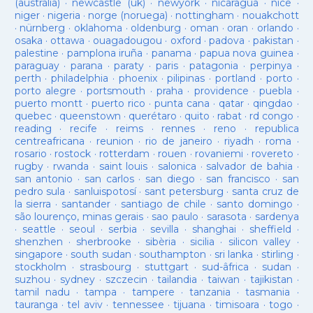
(austràlia)
·
newcastle (uk)
·
newyork
·
nicaragua
·
nice
·
niger
·
nigeria
·
norge (noruega)
·
nottingham
·
nouakchott
·
nürnberg
·
oklahoma
·
oldenburg
·
oman
·
oran
·
orlando
·
osaka
·
ottawa
·
ouagadougou
·
oxford
·
padova
·
pakistan
·
palestine
·
pamplona iruña
·
panama
·
papua nova guinea
·
paraguay
·
parana
·
paraty
·
paris
·
patagonia
·
perpinya
·
perth
·
philadelphia
·
phoenix
·
pilipinas
·
portland
·
porto
·
porto alegre
·
portsmouth
·
praha
·
providence
·
puebla
·
puerto montt
·
puerto rico
·
punta cana
·
qatar
·
qingdao
·
quebec
·
queenstown
·
querétaro
·
quito
·
rabat
·
rd congo
·
reading
·
recife
·
reims
·
rennes
·
reno
·
republica
centreafricana
·
reunion
·
rio de janeiro
·
riyadh
·
roma
·
rosario
·
rostock
·
rotterdam
·
rouen
·
rovaniemi
·
rovereto
·
rugby
·
rwanda
·
saint louis
·
salonica
·
salvador de bahia
·
san antonio
·
san carlos
·
san diego
·
san francisco
·
san
pedro sula
·
sanluispotosí
·
sant petersburg
·
santa cruz de
la sierra
·
santander
·
santiago de chile
·
santo domingo
·
são lourenço, minas gerais
·
sao paulo
·
sarasota
·
sardenya
·
seattle
·
seoul
·
serbia
·
sevilla
·
shanghai
·
sheffield
·
shenzhen
·
sherbrooke
·
sibèria
·
sicilia
·
silicon valley
·
singapore
·
south sudan
·
southampton
·
sri lanka
·
stirling
·
stockholm
·
strasbourg
·
stuttgart
·
sud-âfrica
·
sudan
·
suzhou
·
sydney
·
szczecin
·
tailandia
·
taiwan
·
tajikistan
·
tamil nadu
·
tampa
·
tampere
·
tanzania
·
tasmania
·
tauranga
·
tel aviv
·
tennessee
·
tijuana
·
timisoara
·
togo
·