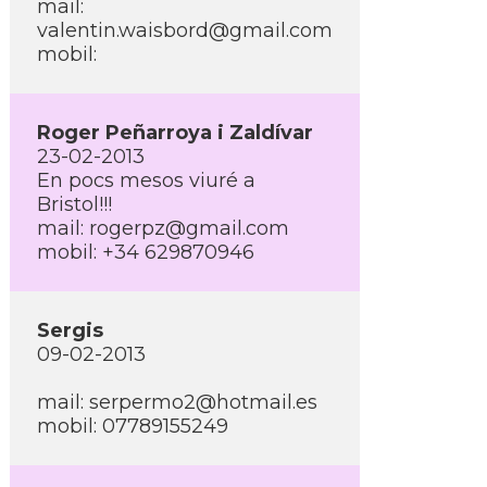
mail:
valentin.waisbord@gmail.com
mobil:
Roger Peñarroya i Zaldí­var
23-02-2013
En pocs mesos viuré a
Bristol!!!
mail: rogerpz@gmail.com
mobil: +34 629870946
Sergis
09-02-2013
mail: serpermo2@hotmail.es
mobil: 07789155249