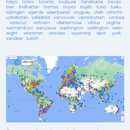
tokyo
·
torino
·
toronto
·
toulouse
·
transilvania
·
treviso
·
trier
·
trollhattan
·
tromso
·
troyes
·
trujillo
·
tunis
·
turku
·
tübingen
·
uganda
·
ulaanbaatar
·
uruguay
·
utah
·
utrecht
·
uzbekistan
·
valladolid
·
vancouver
·
vasterbotten
·
venezia
·
veracruz
·
vietnam
·
villahermosa
·
vilnius
·
virginia
·
warrnambool
·
warszawa
·
washington
·
wellington
·
wien
·
wight
·
wisconsin
·
wroclaw
·
wyoming
·
xipre
·
york
·
zanzibar
·
zurich
·