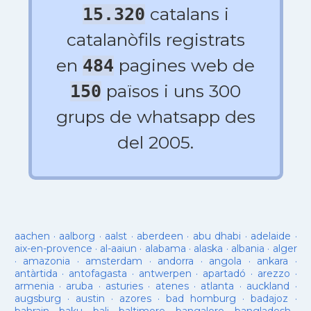
catalans i
15.320
catalanòfils registrats
en
pagines web de
484
països i uns 300
150
grups de whatsapp des
del 2005.
aachen
·
aalborg
·
aalst
·
aberdeen
·
abu dhabi
·
adelaide
·
aix-en-provence
·
al-aaiun
·
alabama
·
alaska
·
albania
·
alger
·
amazonia
·
amsterdam
·
andorra
·
angola
·
ankara
·
antàrtida
·
antofagasta
·
antwerpen
·
apartadó
·
arezzo
·
armenia
·
aruba
·
asturies
·
atenes
·
atlanta
·
auckland
·
augsburg
·
austin
·
azores
·
bad homburg
·
badajoz
·