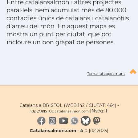
Entre catalansalmon i altres projectes
paral·lels, hem acumulat més de 80.000
contactes únics de catalans i catalanòfils
d'arreu del món. En aquest mapa es
mostra un punt per ciutat, que pot
incloure un bon grapat de persones.
Tornar al capdamunt
Catalans a BRISTOL (WEB:142 / CIUTAT: 464) -
[Nseg: 1]
http://BRISTOL.catalansalmon.com
Catalansalmon.com
-
4
.0 [
02·2025
]