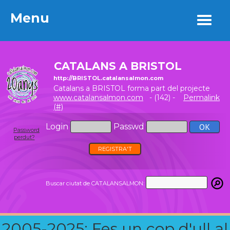
Menu
Menu
CATALANS A BRISTOL
http://BRISTOL.catalansalmon.com
Catalans a BRISTOL forma part del projecte
www.catalansalmon.com
- (142) -
Permalink
(#)
Login
Passwd
Password
perdut?
REGISTRA'T
Buscar ciutat de CATALANSALMON:
2005-2025: Fes un cop d'ull al