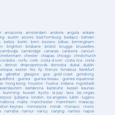
r
·
amazonia
·
amsterdam
·
andorra
·
angola
·
ankara
·
urg
·
austin
·
azores
·
bad homburg
·
badajoz
·
bahrain
·
t
·
belize
·
berlin
·
bern
·
beziers
·
bilbao
·
birmingham
·
en
·
brighton
·
brisbane
·
bristol
·
brugge
·
brusselles
·
cambodja
·
cambridge
·
canarias
·
canberra
·
cancun
·
cheltenham
·
chester
·
chiapas
·
chicago
·
christchurch
·
cordoba
·
corfu
·
cork
·
costa d ivori
·
costa rica
·
creta
·
y
·
detroit
·
dnipropetrovsk
·
donostia
·
dubai
·
dublín
·
·
etiopia
·
exeter
·
fes
·
fiji
·
firenze
·
fortaleza
·
frankfurt
·
a
·
gibraltar
·
glasgow
·
goa
·
gold coast
·
goteborg
·
guildford
·
guinea
·
guinea bissau
·
guinea equatorial
·
as
·
hong kong
·
houston
·
huelva
·
indiana
·
ingolstadt
·
aiserslautern
·
karlskrona
·
karlsruhe
·
kassel
·
kaunas
·
·
kunming
·
kuwait
·
kyoto
·
la paz
·
laos
·
las vegas
·
verpool
·
ljubljana
·
london
·
los angeles
·
lublin
·
lugano
·
mallorca
·
malta
·
manchester
·
mannheim
·
maracay
·
ilton keynes
·
minnesota
·
minsk
·
monaco
·
mons
·
a
·
namibia
·
namur
·
nancy
·
nanjing
·
nantes
·
napoli
·