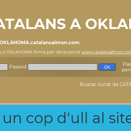
ATALANS A OKL
//OKLAHOMA.catalansalmon.com
ns a OKLAHOMA forma part del projecte
www.catalansalmon.co
Pa
Passwd
per
Buscar ciutat de C
n cop d'ull al site