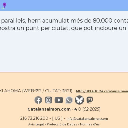
 paral·lels, hem acumulat més de 80.000 contac
stra un punt per ciutat, que pot incloure un
OKLAHOMA (WEB:352 / CIUTAT: 3821) -
http://OKLAHOMA.catalansalmo
Catalansalmon.com
-
4
.0 [
02·2025
]
216.73.216.200 - [ US ] -
info@catalansalmon.com
Avís legal / Protecció de Dades / Normes d'ús