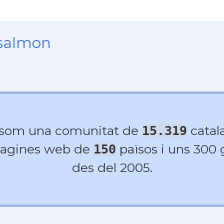
nsalmon
 som una comunitat de
catala
15.319
agines web de
països i uns 300
150
des del 2005.