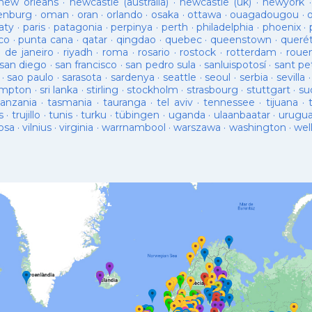
new orleans
·
newcastle (austràlia)
·
newcastle (uk)
·
newyork
enburg
·
oman
·
oran
·
orlando
·
osaka
·
ottawa
·
ouagadougou
·
aty
·
paris
·
patagonia
·
perpinya
·
perth
·
philadelphia
·
phoenix
·
co
·
punta cana
·
qatar
·
qingdao
·
quebec
·
queenstown
·
queré
o de janeiro
·
riyadh
·
roma
·
rosario
·
rostock
·
rotterdam
·
roue
san diego
·
san francisco
·
san pedro sula
·
sanluispotosí
·
sant pe
·
sao paulo
·
sarasota
·
sardenya
·
seattle
·
seoul
·
serbia
·
sevilla
ampton
·
sri lanka
·
stirling
·
stockholm
·
strasbourg
·
stuttgart
·
su
tanzania
·
tasmania
·
tauranga
·
tel aviv
·
tennessee
·
tijuana
·
s
·
trujillo
·
tunis
·
turku
·
tübingen
·
uganda
·
ulaanbaatar
·
urugu
osa
·
vilnius
·
virginia
·
warrnambool
·
warszawa
·
washington
·
wel