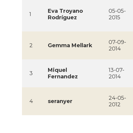
Eva Troyano
05-05-
1
Rodrí­guez
2015
07-09-
2
Gemma Mellark
2014
Miquel
13-07-
3
Fernandez
2014
24-05-
4
seranyer
2012