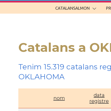
CATALANSALMON
P
Catalans a O
Tenim 15.319 catalans re
OKLAHOMA
data
nom
registre