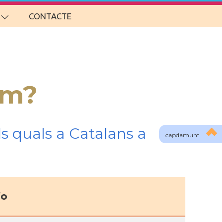
CONTACTE
om?
s quals a Catalans a
capdamunt
fo