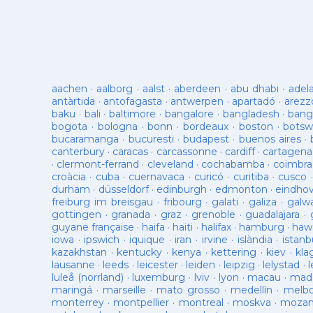
aachen
·
aalborg
·
aalst
·
aberdeen
·
abu dhabi
·
adel
antàrtida
·
antofagasta
·
antwerpen
·
apartadó
·
arezz
baku
·
bali
·
baltimore
·
bangalore
·
bangladesh
·
bang
bogota
·
bologna
·
bonn
·
bordeaux
·
boston
·
botsw
bucaramanga
·
bucuresti
·
budapest
·
buenos aires
·
canterbury
·
caracas
·
carcassonne
·
cardiff
·
cartagena
·
clermont-ferrand
·
cleveland
·
cochabamba
·
coimbra
croàcia
·
cuba
·
cuernavaca
·
curicó
·
curitiba
·
cusco
durham
·
düsseldorf
·
edinburgh
·
edmonton
·
eindho
freiburg im breisgau
·
fribourg
·
galati
·
galiza
·
galw
gottingen
·
granada
·
graz
·
grenoble
·
guadalajara
·
guyane française
·
haifa
·
haiti
·
halifax
·
hamburg
·
hawa
iowa
·
ipswich
·
iquique
·
iran
·
irvine
·
islàndia
·
istanb
kazakhstan
·
kentucky
·
kenya
·
kettering
·
kiev
·
kla
lausanne
·
leeds
·
leicester
·
leiden
·
leipzig
·
lelystad
·
luleå (norrland)
·
luxemburg
·
lviv
·
lyon
·
macau
·
mad
maringá
·
marseille
·
mato grosso
·
medellín
·
melb
monterrey
·
montpellier
·
montreal
·
moskva
·
mozam