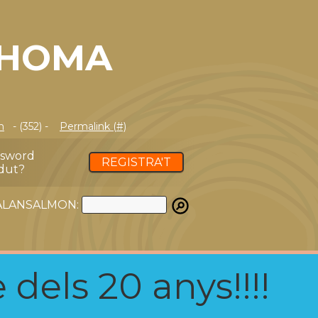
AHOMA
m
- (352) -
Permalink (#)
ssword
REGISTRA'T
dut?
ATALANSALMON:
 dels 20 anys!!!!