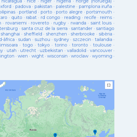
·
nicaragua
·
nice
·
niger
·
nigeria
·
norge (noruega)
·
oxford
·
padova
·
pakistan
·
palestine
·
pamplona iruña
·
pilipinas
·
portland
·
porto
·
porto alegre
·
portsmouth
·
taro
·
quito
·
rabat
·
rd congo
·
reading
·
recife
·
reims
·
n
·
rovaniemi
·
rovereto
·
rugby
·
rwanda
·
saint louis
·
tersburg
·
santa cruz de la sierra
·
santander
·
santiago
·
shanghai
·
sheffield
·
shenzhen
·
sherbrooke
·
sibèria
·
d-âfrica
·
sudan
·
suzhou
·
sydney
·
szczecin
·
tailandia
·
timisoara
·
togo
·
tokyo
·
torino
·
toronto
·
toulouse
·
ay
·
utah
·
utrecht
·
uzbekistan
·
valladolid
·
vancouver
·
lington
·
wien
·
wight
·
wisconsin
·
wroclaw
·
wyoming
·