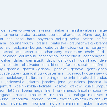
aide
·
aix-en-provence
·
al-aaiun
·
alabama
·
alaska
·
albania
·
alge
o
·
armenia
·
aruba
·
asturies
·
atenes
·
atlanta
·
auckland
·
augsb
or
·
bari
·
basel
·
bath
·
bayreuth
·
beijing
·
beirut
·
belém
·
belfas
ana
·
bournemouth
·
brasilia
·
bratislava
·
braunschweig
·
brem
buffalo
·
bulgaria
·
burgos
·
cabo verde
·
cádiz
·
cairns
·
calgary
·
·
casablanca
·
casamance
·
chambéry
·
charleston
·
chelmsford
·
·
colorado
·
columbus
·
concepción
·
connecticut
·
copenhagen
·
dakar
·
dallas
·
darmstadt
·
davis
·
delft
·
delhi
·
den haag
·
derr
ven
·
el caire
·
el salvador
·
enniskillen
·
erfurt
·
essaouira
·
estònia
ay
·
gambia
·
gasteiz
·
gdansk
·
geneve
·
genova
·
gent
·
ghan
guadeloupe
·
guangzhou
·
guatemala
·
guayaquil
·
guernsey
·
ii
·
heidelberg
·
heilbronn
·
helsingør
·
helsinki
·
hereford
·
hondur
ul
·
jacksonville
·
jakarta
·
jamaica
·
jena
·
jerusalem
·
jordania
·
k
genfurt
·
koeln
·
kolda
·
kolkata
·
kosovo
·
krakow
·
kuala lumpur
leon
·
letònia
·
liberia
·
liege
·
lille
·
lima
·
limerick
·
lincoln
·
lisboa
·
li
agascar
·
madrid
·
maine
·
mainz
·
malabo
·
malaga
·
maldives
·
ourne
·
mendoza
·
mérida
·
metz
·
mexico
·
miami
·
milano
·
m
bic
·
muenchen
·
mumbai
·
murcia
·
myanmar
·
nador
·
nagoy