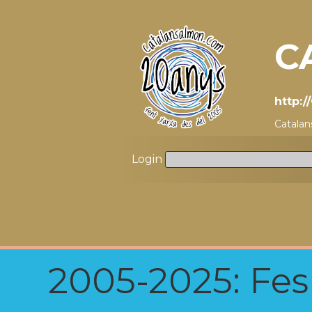
C
http:
Catala
Login
2005-2025: Fes u