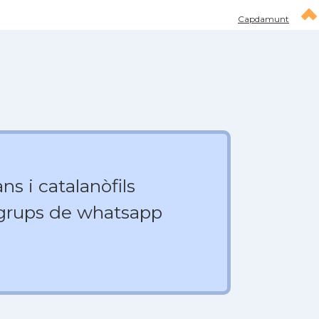
Capdamunt
ns i catalanòfils
 grups de whatsapp