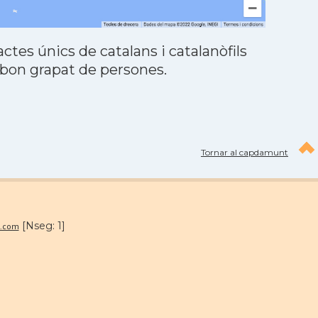
tes únics de catalans i catalanòfils
 bon grapat de persones.
Tornar al capdamunt
[Nseg: 1]
n.com