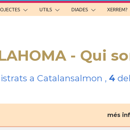
ROJECTES
UTILS
DIADES
XERREM?
KLAHOMA - Qui s
gistrats a Catalansalmon ,
4
del
més in