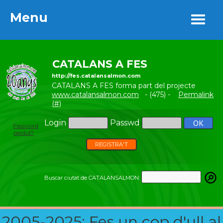
Menu
Menu
CATALANS A FES
http://fes.catalansalmon.com
CATALANS A FES forma part del projecte
www.catalansalmon.com
- (475) -
Permalink
(#)
Login
Passwd
Password
perdut?
REGISTRA'T
Buscar ciutat de CATALANSALMON:
2005-2025: Fes un cop d'ull al