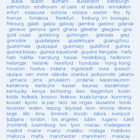
·
dubai
·
dublín
·
durham
·
düsseldorf
·
edinburgh
·
edmonton
·
eindhoven
·
el caire
·
el salvador
·
enniskillen
·
erfurt
·
essaouira
·
estònia
·
etiopia
·
exeter
·
fes
·
fiji
·
firenze
·
fortaleza
·
frankfurt
·
freiburg im breisgau
·
fribourg
·
galati
·
galiza
·
galway
·
gambia
·
gasteiz
·
gdansk
·
geneve
·
genova
·
gent
·
ghana
·
gibraltar
·
glasgow
·
goa
·
gold coast
·
goteborg
·
gottingen
·
granada
·
graz
·
grenoble
·
guadalajara
·
guadeloupe
·
guangzhou
·
guatemala
·
guayaquil
·
guernsey
·
guildford
·
guinea
·
guinea bissau
·
guinea equatorial
·
guyane française
·
haifa
·
haiti
·
halifax
·
hamburg
·
hawaii
·
heidelberg
·
heilbronn
·
helsingør
·
helsinki
·
hereford
·
honduras
·
hong kong
·
houston
·
huelva
·
indiana
·
ingolstadt
·
iowa
·
ipswich
·
iquique
·
iran
·
irvine
·
islàndia
·
istanbul
·
jacksonville
·
jakarta
·
jamaica
·
jena
·
jerusalem
·
jordania
·
kaiserslautern
·
karlskrona
·
karlsruhe
·
kassel
·
kaunas
·
kazakhstan
·
kentucky
·
kenya
·
kettering
·
kiev
·
klagenfurt
·
koeln
·
kolda
·
kolkata
·
kosovo
·
krakow
·
kuala lumpur
·
kunming
·
kuwait
·
kyoto
·
la paz
·
laos
·
las vegas
·
lausanne
·
leeds
·
leicester
·
leiden
·
leipzig
·
lelystad
·
leon
·
letònia
·
liberia
·
liege
·
lille
·
lima
·
limerick
·
lincoln
·
lisboa
·
liverpool
·
ljubljana
·
london
·
los angeles
·
lublin
·
lugano
·
luleå
(norrland)
·
luxemburg
·
lviv
·
lyon
·
macau
·
madagascar
·
madrid
·
maine
·
mainz
·
malabo
·
malaga
·
maldives
·
mallorca
·
malta
·
manchester
·
mannheim
·
maracay
·