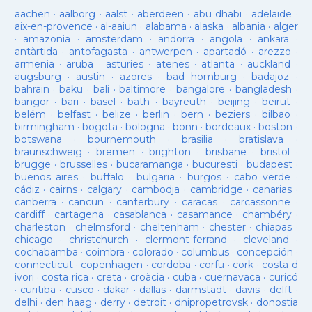
aachen
·
aalborg
·
aalst
·
aberdeen
·
abu dhabi
·
adelaide
·
aix-en-provence
·
al-aaiun
·
alabama
·
alaska
·
albania
·
alger
·
amazonia
·
amsterdam
·
andorra
·
angola
·
ankara
·
antàrtida
·
antofagasta
·
antwerpen
·
apartadó
·
arezzo
·
armenia
·
aruba
·
asturies
·
atenes
·
atlanta
·
auckland
·
augsburg
·
austin
·
azores
·
bad homburg
·
badajoz
·
bahrain
·
baku
·
bali
·
baltimore
·
bangalore
·
bangladesh
·
bangor
·
bari
·
basel
·
bath
·
bayreuth
·
beijing
·
beirut
·
belém
·
belfast
·
belize
·
berlin
·
bern
·
beziers
·
bilbao
·
birmingham
·
bogota
·
bologna
·
bonn
·
bordeaux
·
boston
·
botswana
·
bournemouth
·
brasilia
·
bratislava
·
braunschweig
·
bremen
·
brighton
·
brisbane
·
bristol
·
brugge
·
brusselles
·
bucaramanga
·
bucuresti
·
budapest
·
buenos aires
·
buffalo
·
bulgaria
·
burgos
·
cabo verde
·
cádiz
·
cairns
·
calgary
·
cambodja
·
cambridge
·
canarias
·
canberra
·
cancun
·
canterbury
·
caracas
·
carcassonne
·
cardiff
·
cartagena
·
casablanca
·
casamance
·
chambéry
·
charleston
·
chelmsford
·
cheltenham
·
chester
·
chiapas
·
chicago
·
christchurch
·
clermont-ferrand
·
cleveland
·
cochabamba
·
coimbra
·
colorado
·
columbus
·
concepción
·
connecticut
·
copenhagen
·
cordoba
·
corfu
·
cork
·
costa d
ivori
·
costa rica
·
creta
·
croàcia
·
cuba
·
cuernavaca
·
curicó
·
curitiba
·
cusco
·
dakar
·
dallas
·
darmstadt
·
davis
·
delft
·
delhi
·
den haag
·
derry
·
detroit
·
dnipropetrovsk
·
donostia