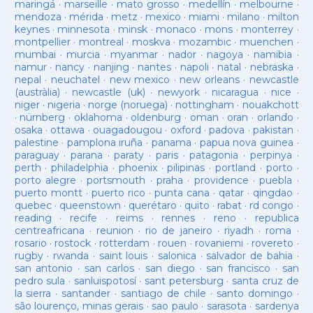
maringá
·
marseille
·
mato grosso
·
medellín
·
melbourne
·
mendoza
·
mérida
·
metz
·
mexico
·
miami
·
milano
·
milton
keynes
·
minnesota
·
minsk
·
monaco
·
mons
·
monterrey
·
montpellier
·
montreal
·
moskva
·
mozambic
·
muenchen
·
mumbai
·
murcia
·
myanmar
·
nador
·
nagoya
·
namibia
·
namur
·
nancy
·
nanjing
·
nantes
·
napoli
·
natal
·
nebraska
·
nepal
·
neuchatel
·
new mexico
·
new orleans
·
newcastle
(austràlia)
·
newcastle (uk)
·
newyork
·
nicaragua
·
nice
·
niger
·
nigeria
·
norge (noruega)
·
nottingham
·
nouakchott
·
nürnberg
·
oklahoma
·
oldenburg
·
oman
·
oran
·
orlando
·
osaka
·
ottawa
·
ouagadougou
·
oxford
·
padova
·
pakistan
·
palestine
·
pamplona iruña
·
panama
·
papua nova guinea
·
paraguay
·
parana
·
paraty
·
paris
·
patagonia
·
perpinya
·
perth
·
philadelphia
·
phoenix
·
pilipinas
·
portland
·
porto
·
porto alegre
·
portsmouth
·
praha
·
providence
·
puebla
·
puerto montt
·
puerto rico
·
punta cana
·
qatar
·
qingdao
·
quebec
·
queenstown
·
querétaro
·
quito
·
rabat
·
rd congo
·
reading
·
recife
·
reims
·
rennes
·
reno
·
republica
centreafricana
·
reunion
·
rio de janeiro
·
riyadh
·
roma
·
rosario
·
rostock
·
rotterdam
·
rouen
·
rovaniemi
·
rovereto
·
rugby
·
rwanda
·
saint louis
·
salonica
·
salvador de bahia
·
san antonio
·
san carlos
·
san diego
·
san francisco
·
san
pedro sula
·
sanluispotosí
·
sant petersburg
·
santa cruz de
la sierra
·
santander
·
santiago de chile
·
santo domingo
·
são lourenço, minas gerais
·
sao paulo
·
sarasota
·
sardenya