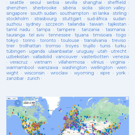
·
seattle
·
seoul
·
serbia
·
sevilla
·
shanghai
·
sheffield
·
shenzhen
·
sherbrooke
·
sibèria
·
sicilia
·
silicon valley
·
singapore
·
south sudan
·
southampton
·
sri lanka
·
stirling
·
stockholm
·
strasbourg
·
stuttgart
·
sud-âfrica
·
sudan
·
suzhou
·
sydney
·
szczecin
·
tailandia
·
taiwan
·
tajikistan
·
tamil nadu
·
tampa
·
tampere
·
tanzania
·
tasmania
·
tauranga
·
tel aviv
·
tennessee
·
tijuana
·
timisoara
·
togo
·
tokyo
·
torino
·
toronto
·
toulouse
·
transilvania
·
treviso
·
trier
·
trollhattan
·
tromso
·
troyes
·
trujillo
·
tunis
·
turku
·
tübingen
·
uganda
·
ulaanbaatar
·
uruguay
·
utah
·
utrecht
·
uzbekistan
·
valladolid
·
vancouver
·
vasterbotten
·
venezia
·
veracruz
·
vietnam
·
villahermosa
·
vilnius
·
virginia
·
warrnambool
·
warszawa
·
washington
·
wellington
·
wien
·
wight
·
wisconsin
·
wroclaw
·
wyoming
·
xipre
·
york
·
zanzibar
·
zurich
·