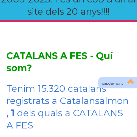
site dels 20 anys!!!!
CATALANS A FES - Qui
som?
capdamunt
Tenim 15.320 catalans
registrats a Catalansalmon
,
1
dels quals a CATALANS
A FES