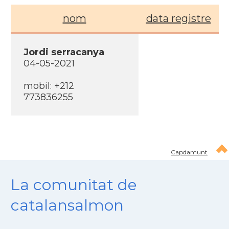
nom
data registre
Jordi serracanya
04-05-2021
mobil: +212
773836255
Capdamunt
La comunitat de
catalansalmon