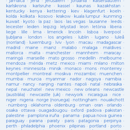
·
jamaica
·
jena
·
jerusalem
·
jordania
·
kaiserslautern
·
karlskrona
·
karlsruhe
·
kassel
·
kaunas
·
kazakhstan
·
kentucky
·
kenya
·
kettering
·
kiev
·
klagenfurt
·
koeln
·
kolda
·
kolkata
·
kosovo
·
krakow
·
kuala lumpur
·
kunming
·
kuwait
·
kyoto
·
la paz
·
laos
·
las vegas
·
lausanne
·
leeds
·
leicester
·
leiden
·
leipzig
·
lelystad
·
leon
·
letònia
·
liberia
·
liege
·
lille
·
lima
·
limerick
·
lincoln
·
lisboa
·
liverpool
·
ljubljana
·
london
·
los angeles
·
lublin
·
lugano
·
luleå
(norrland)
·
luxemburg
·
lviv
·
lyon
·
macau
·
madagascar
·
madrid
·
maine
·
mainz
·
malabo
·
malaga
·
maldives
·
mallorca
·
malta
·
manchester
·
mannheim
·
maracay
·
maringá
·
marseille
·
mato grosso
·
medellín
·
melbourne
·
mendoza
·
mérida
·
metz
·
mexico
·
miami
·
milano
·
milton
keynes
·
minnesota
·
minsk
·
monaco
·
mons
·
monterrey
·
montpellier
·
montreal
·
moskva
·
mozambic
·
muenchen
·
mumbai
·
murcia
·
myanmar
·
nador
·
nagoya
·
namibia
·
namur
·
nancy
·
nanjing
·
nantes
·
napoli
·
natal
·
nebraska
·
nepal
·
neuchatel
·
new mexico
·
new orleans
·
newcastle
(austràlia)
·
newcastle (uk)
·
newyork
·
nicaragua
·
nice
·
niger
·
nigeria
·
norge (noruega)
·
nottingham
·
nouakchott
·
nürnberg
·
oklahoma
·
oldenburg
·
oman
·
oran
·
orlando
·
osaka
·
ottawa
·
ouagadougou
·
oxford
·
padova
·
pakistan
·
palestine
·
pamplona iruña
·
panama
·
papua nova guinea
·
paraguay
·
parana
·
paraty
·
paris
·
patagonia
·
perpinya
·
perth
·
philadelphia
·
phoenix
·
pilipinas
·
portland
·
porto
·