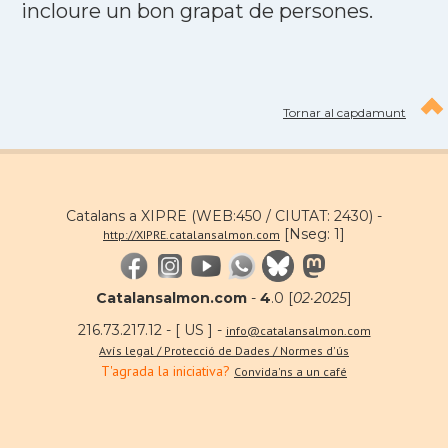
incloure un bon grapat de persones.
Tornar al capdamunt
Catalans a XIPRE (WEB:450 / CIUTAT: 2430) -
[Nseg: 1]
http://XIPRE.catalansalmon.com
Catalansalmon.com
-
4
.0 [
02·2025
]
216.73.217.12 - [ US ] -
info@catalansalmon.com
Avís legal / Protecció de Dades / Normes d'ús
T'agrada la iniciativa?
Convida'ns a un café