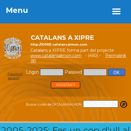
Menu
Menu
CATALANS A XIPRE
http://XIPRE.catalansalmon.com
Catalans a XIPRE forma part del projecte
www.catalansalmon.com
- (450) -
Permalink
(#)
Login
Passwd
Password
perdut?
REGISTRA'T
Buscar ciutat de CATALANSALMON:
2005-2025: Fes un cop d'ull al