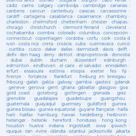
buenos aires
·
buffalo
·
bulgaria
·
burgos
·
cabo verde
·
cádiz
·
cairns
·
calgary
·
cambodja
·
cambridge
·
canarias
·
canberra
·
cancun
·
canterbury
·
caracas
·
carcassonne
·
cardiff
·
cartagena
·
casablanca
·
casamance
·
chambéry
·
charleston
·
chelmsford
·
cheltenham
·
chester
·
chiapas
·
chicago
·
christchurch
·
clermont-ferrand
·
cleveland
·
cochabamba
·
coimbra
·
colorado
·
columbus
·
concepción
·
connecticut
·
copenhagen
·
cordoba
·
corfu
·
cork
·
costa d
ivori
·
costa rica
·
creta
·
croàcia
·
cuba
·
cuernavaca
·
curicó
·
curitiba
·
cusco
·
dakar
·
dallas
·
darmstadt
·
davis
·
delft
·
delhi
·
den haag
·
derry
·
detroit
·
dnipropetrovsk
·
donostia
·
dubai
·
dublín
·
durham
·
düsseldorf
·
edinburgh
·
edmonton
·
eindhoven
·
el caire
·
el salvador
·
enniskillen
·
erfurt
·
essaouira
·
estònia
·
etiopia
·
exeter
·
fes
·
fiji
·
firenze
·
fortaleza
·
frankfurt
·
freiburg im breisgau
·
fribourg
·
galati
·
galiza
·
galway
·
gambia
·
gasteiz
·
gdansk
·
geneve
·
genova
·
gent
·
ghana
·
gibraltar
·
glasgow
·
goa
·
gold coast
·
goteborg
·
gottingen
·
granada
·
graz
·
grenoble
·
guadalajara
·
guadeloupe
·
guangzhou
·
guatemala
·
guayaquil
·
guernsey
·
guildford
·
guinea
·
guinea bissau
·
guinea equatorial
·
guyane française
·
haifa
·
haiti
·
halifax
·
hamburg
·
hawaii
·
heidelberg
·
heilbronn
·
helsingør
·
helsinki
·
hereford
·
honduras
·
hong kong
·
houston
·
huelva
·
indiana
·
ingolstadt
·
iowa
·
ipswich
·
iquique
·
iran
·
irvine
·
islàndia
·
istanbul
·
jacksonville
·
jakarta