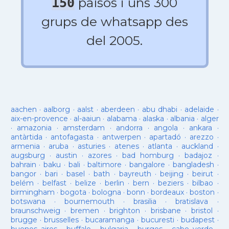
països i uns 300
150
grups de whatsapp des
del 2005.
aachen
·
aalborg
·
aalst
·
aberdeen
·
abu dhabi
·
adelaide
·
aix-en-provence
·
al-aaiun
·
alabama
·
alaska
·
albania
·
alger
·
amazonia
·
amsterdam
·
andorra
·
angola
·
ankara
·
antàrtida
·
antofagasta
·
antwerpen
·
apartadó
·
arezzo
·
armenia
·
aruba
·
asturies
·
atenes
·
atlanta
·
auckland
·
augsburg
·
austin
·
azores
·
bad homburg
·
badajoz
·
bahrain
·
baku
·
bali
·
baltimore
·
bangalore
·
bangladesh
·
bangor
·
bari
·
basel
·
bath
·
bayreuth
·
beijing
·
beirut
·
belém
·
belfast
·
belize
·
berlin
·
bern
·
beziers
·
bilbao
·
birmingham
·
bogota
·
bologna
·
bonn
·
bordeaux
·
boston
·
botswana
·
bournemouth
·
brasilia
·
bratislava
·
braunschweig
·
bremen
·
brighton
·
brisbane
·
bristol
·
brugge
·
brusselles
·
bucaramanga
·
bucuresti
·
budapest
·