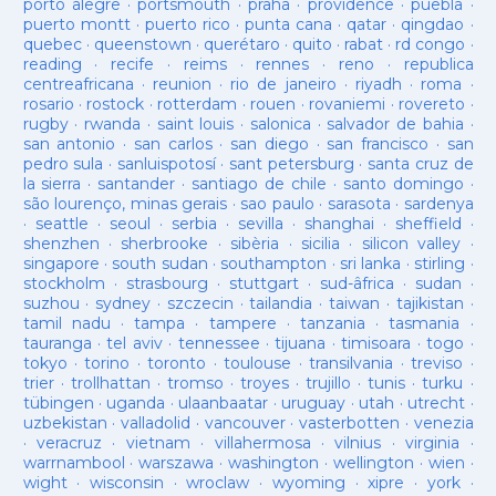
porto alegre
·
portsmouth
·
praha
·
providence
·
puebla
·
puerto montt
·
puerto rico
·
punta cana
·
qatar
·
qingdao
·
quebec
·
queenstown
·
querétaro
·
quito
·
rabat
·
rd congo
·
reading
·
recife
·
reims
·
rennes
·
reno
·
republica
centreafricana
·
reunion
·
rio de janeiro
·
riyadh
·
roma
·
rosario
·
rostock
·
rotterdam
·
rouen
·
rovaniemi
·
rovereto
·
rugby
·
rwanda
·
saint louis
·
salonica
·
salvador de bahia
·
san antonio
·
san carlos
·
san diego
·
san francisco
·
san
pedro sula
·
sanluispotosí
·
sant petersburg
·
santa cruz de
la sierra
·
santander
·
santiago de chile
·
santo domingo
·
são lourenço, minas gerais
·
sao paulo
·
sarasota
·
sardenya
·
seattle
·
seoul
·
serbia
·
sevilla
·
shanghai
·
sheffield
·
shenzhen
·
sherbrooke
·
sibèria
·
sicilia
·
silicon valley
·
singapore
·
south sudan
·
southampton
·
sri lanka
·
stirling
·
stockholm
·
strasbourg
·
stuttgart
·
sud-âfrica
·
sudan
·
suzhou
·
sydney
·
szczecin
·
tailandia
·
taiwan
·
tajikistan
·
tamil nadu
·
tampa
·
tampere
·
tanzania
·
tasmania
·
tauranga
·
tel aviv
·
tennessee
·
tijuana
·
timisoara
·
togo
·
tokyo
·
torino
·
toronto
·
toulouse
·
transilvania
·
treviso
·
trier
·
trollhattan
·
tromso
·
troyes
·
trujillo
·
tunis
·
turku
·
tübingen
·
uganda
·
ulaanbaatar
·
uruguay
·
utah
·
utrecht
·
uzbekistan
·
valladolid
·
vancouver
·
vasterbotten
·
venezia
·
veracruz
·
vietnam
·
villahermosa
·
vilnius
·
virginia
·
warrnambool
·
warszawa
·
washington
·
wellington
·
wien
·
wight
·
wisconsin
·
wroclaw
·
wyoming
·
xipre
·
york
·