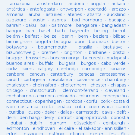
·
amazonia
·
amsterdam
·
andorra
·
angola
·
ankara
·
antàrtida
·
antofagasta
·
antwerpen
·
apartadó
·
arezzo
·
armenia
·
aruba
·
asturies
·
atenes
·
atlanta
·
auckland
·
augsburg
·
austin
·
azores
·
bad homburg
·
badajoz
·
bahrain
·
baku
·
bali
·
baltimore
·
bangalore
·
bangladesh
·
bangor
·
bari
·
basel
·
bath
·
bayreuth
·
beijing
·
beirut
·
belém
·
belfast
·
belize
·
berlin
·
bern
·
beziers
·
bilbao
·
birmingham
·
bogota
·
bologna
·
bonn
·
bordeaux
·
boston
·
botswana
·
bournemouth
·
brasilia
·
bratislava
·
braunschweig
·
bremen
·
brighton
·
brisbane
·
bristol
·
brugge
·
brusselles
·
bucaramanga
·
bucuresti
·
budapest
·
buenos aires
·
buffalo
·
bulgaria
·
burgos
·
cabo verde
·
cádiz
·
cairns
·
calgary
·
cambodja
·
cambridge
·
canarias
·
canberra
·
cancun
·
canterbury
·
caracas
·
carcassonne
·
cardiff
·
cartagena
·
casablanca
·
casamance
·
chambéry
·
charleston
·
chelmsford
·
cheltenham
·
chester
·
chiapas
·
chicago
·
christchurch
·
clermont-ferrand
·
cleveland
·
cochabamba
·
coimbra
·
colorado
·
columbus
·
concepción
·
connecticut
·
copenhagen
·
cordoba
·
corfu
·
cork
·
costa d
ivori
·
costa rica
·
creta
·
croàcia
·
cuba
·
cuernavaca
·
curicó
·
curitiba
·
cusco
·
dakar
·
dallas
·
darmstadt
·
davis
·
delft
·
delhi
·
den haag
·
derry
·
detroit
·
dnipropetrovsk
·
donostia
·
dubai
·
dublín
·
durham
·
düsseldorf
·
edinburgh
·
edmonton
·
eindhoven
·
el caire
·
el salvador
·
enniskillen
·
erfurt
·
essaouira
·
estònia
·
etiopia
·
exeter
·
fes
·
fiji
·