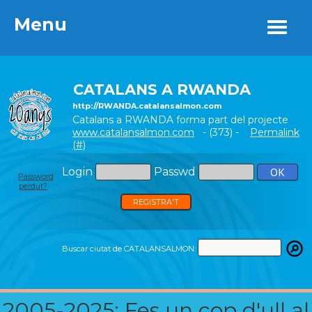
Menu
Menu
CATALANS A RWANDA
http://RWANDA.catalansalmon.com
Catalans a RWANDA forma part del projecte
www.catalansalmon.com
- (373) -
Permalink
(#)
Login
Passwd
Password
perdut?
REGISTRA'T
Buscar ciutat de CATALANSALMON:
2005-2025: Fes un cop d'ull al