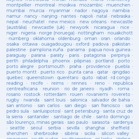
montpellier
·
montreal
·
moskva
·
mozambic
·
muenchen
·
mumbai
·
murcia
·
myanmar
·
nador
·
nagoya
·
namibia
·
namur
·
nancy
·
nanjing
·
nantes
·
napoli
·
natal
·
nebraska
·
nepal
·
neuchatel
·
new mexico
·
new orleans
·
newcastle
(austràlia)
·
newcastle (uk)
·
newyork
·
nicaragua
·
nice
·
niger
·
nigeria
·
norge (noruega)
·
nottingham
·
nouakchott
·
nürnberg
·
oklahoma
·
oldenburg
·
oman
·
oran
·
orlando
·
osaka
·
ottawa
·
ouagadougou
·
oxford
·
padova
·
pakistan
·
palestine
·
pamplona iruña
·
panama
·
papua nova guinea
·
paraguay
·
parana
·
paraty
·
paris
·
patagonia
·
perpinya
·
perth
·
philadelphia
·
phoenix
·
pilipinas
·
portland
·
porto
·
porto alegre
·
portsmouth
·
praha
·
providence
·
puebla
·
puerto montt
·
puerto rico
·
punta cana
·
qatar
·
qingdao
·
quebec
·
queenstown
·
querétaro
·
quito
·
rabat
·
rd congo
·
reading
·
recife
·
reims
·
rennes
·
reno
·
republica
centreafricana
·
reunion
·
rio de janeiro
·
riyadh
·
roma
·
rosario
·
rostock
·
rotterdam
·
rouen
·
rovaniemi
·
rovereto
·
rugby
·
rwanda
·
saint louis
·
salonica
·
salvador de bahia
·
san antonio
·
san carlos
·
san diego
·
san francisco
·
san
pedro sula
·
sanluispotosí
·
sant petersburg
·
santa cruz de
la sierra
·
santander
·
santiago de chile
·
santo domingo
·
são lourenço, minas gerais
·
sao paulo
·
sarasota
·
sardenya
·
seattle
·
seoul
·
serbia
·
sevilla
·
shanghai
·
sheffield
·
shenzhen
·
sherbrooke
·
sibèria
·
sicilia
·
silicon valley
·