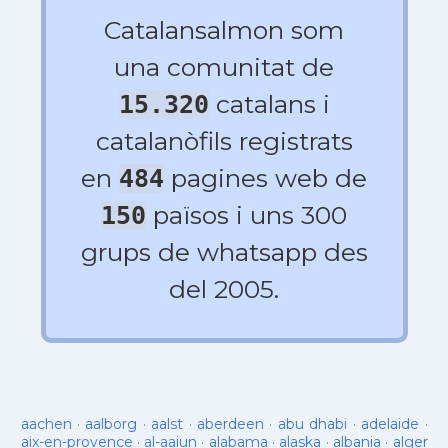
Catalansalmon som
una comunitat de
catalans i
15.320
catalanòfils registrats
en
pagines web de
484
països i uns 300
150
grups de whatsapp des
del 2005.
aachen
·
aalborg
·
aalst
·
aberdeen
·
abu dhabi
·
adelaide
·
aix-en-provence
·
al-aaiun
·
alabama
·
alaska
·
albania
·
alger