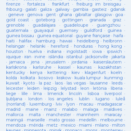
firenze
·
fortaleza
·
frankfurt
·
freiburg im breisgau
·
fribourg
·
galati
·
galiza
·
galway
·
gambia
·
gasteiz
·
gdansk
·
geneve
·
genova
·
gent
·
ghana
·
gibraltar
·
glasgow
·
goa
·
gold coast
·
goteborg
·
gottingen
·
granada
·
graz
·
grenoble
·
guadalajara
·
guadeloupe
·
guangzhou
·
guatemala
·
guayaquil
·
guernsey
·
guildford
·
guinea
·
guinea bissau
·
guinea equatorial
·
guyane française
·
haifa
·
haiti
·
halifax
·
hamburg
·
hawaii
·
heidelberg
·
heilbronn
·
helsingør
·
helsinki
·
hereford
·
honduras
·
hong kong
·
houston
·
huelva
·
indiana
·
ingolstadt
·
iowa
·
ipswich
·
iquique
·
iran
·
irvine
·
islàndia
·
istanbul
·
jacksonville
·
jakarta
·
jamaica
·
jena
·
jerusalem
·
jordania
·
kaiserslautern
·
karlskrona
·
karlsruhe
·
kassel
·
kaunas
·
kazakhstan
·
kentucky
·
kenya
·
kettering
·
kiev
·
klagenfurt
·
koeln
·
kolda
·
kolkata
·
kosovo
·
krakow
·
kuala lumpur
·
kunming
·
kuwait
·
kyoto
·
la paz
·
laos
·
las vegas
·
lausanne
·
leeds
·
leicester
·
leiden
·
leipzig
·
lelystad
·
leon
·
letònia
·
liberia
·
liege
·
lille
·
lima
·
limerick
·
lincoln
·
lisboa
·
liverpool
·
ljubljana
·
london
·
los angeles
·
lublin
·
lugano
·
luleå
(norrland)
·
luxemburg
·
lviv
·
lyon
·
macau
·
madagascar
·
madrid
·
maine
·
mainz
·
malabo
·
malaga
·
maldives
·
mallorca
·
malta
·
manchester
·
mannheim
·
maracay
·
maringá
·
marseille
·
mato grosso
·
medellín
·
melbourne
·
mendoza
·
mérida
·
metz
·
mexico
·
miami
·
milano
·
milton
keynes
·
minnesota
·
minsk
·
monaco
·
mons
·
monterrey
·