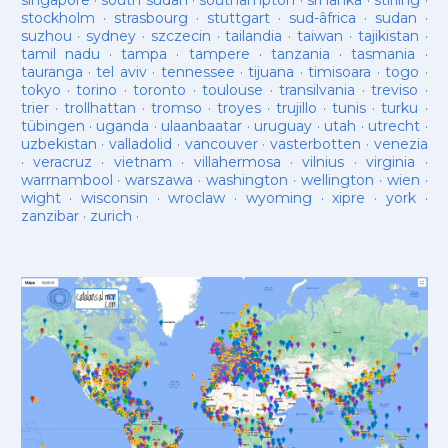
singapore
·
south sudan
·
southampton
·
sri lanka
·
stirling
·
stockholm
·
strasbourg
·
stuttgart
·
sud-âfrica
·
sudan
·
suzhou
·
sydney
·
szczecin
·
tailandia
·
taiwan
·
tajikistan
·
tamil nadu
·
tampa
·
tampere
·
tanzania
·
tasmania
·
tauranga
·
tel aviv
·
tennessee
·
tijuana
·
timisoara
·
togo
·
tokyo
·
torino
·
toronto
·
toulouse
·
transilvania
·
treviso
·
trier
·
trollhattan
·
tromso
·
troyes
·
trujillo
·
tunis
·
turku
·
tübingen
·
uganda
·
ulaanbaatar
·
uruguay
·
utah
·
utrecht
·
uzbekistan
·
valladolid
·
vancouver
·
vasterbotten
·
venezia
·
veracruz
·
vietnam
·
villahermosa
·
vilnius
·
virginia
·
warrnambool
·
warszawa
·
washington
·
wellington
·
wien
·
wight
·
wisconsin
·
wroclaw
·
wyoming
·
xipre
·
york
·
zanzibar
·
zurich
·