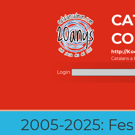
CA
CO
http://K
Catalans a 
Login
2005-2025: Fes u