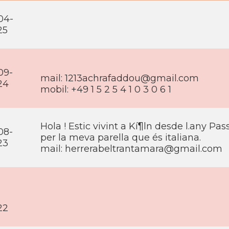
04-
25
09-
mail: 1213achrafaddou@gmail.com
24
mobil: +49 1 5 2 5 4 1 0 3 0 6 1
Hola ! Estic vivint a Kí¶ln desde l.any Pas
08-
per la meva parella que és italiana.
23
mail: herrerabeltrantamara@gmail.com
-
22