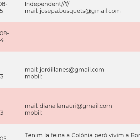
08-
Independent//*//
15
mail: josepa.busquets@gmail.com
08-
14
-
-
mail: jordillanes@gmail.com
13
mobil:
-
-
mail: diana.larrauri@gmail.com
13
mobil:
Tenim la feina a Colònia però vivim a Bo
05-