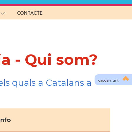
CONTACTE
ia - Qui som?
ls quals a Catalans a
capdamunt
info