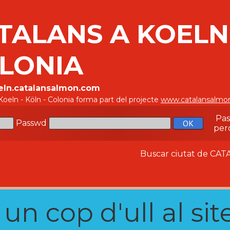
TALANS A KOELN 
LONIA
oeln.catalansalmon.com
Koeln - Köln - Colonia forma part del projecte
www.catalansalmo
Pa
Passwd
per
Buscar ciutat de C
n cop d'ull al site