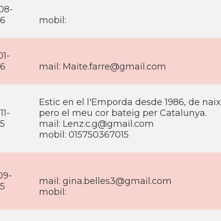
08-
16
mobil:
01-
16
mail: Maite.farre@gmail.com
Estic en el l'Emporda desde 1986, de na
11-
pero el meu cor bateig per Catalunya.
15
mail: Lenz.c.g@gmail.com
mobil: 015750367015
09-
mail: gina.belles3@gmail.com
15
mobil: