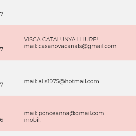
-
17
VISCA CATALUNYA LLIURE!
-
mail: casanovacanals@gmail.com
17
-
-
mail: alis1975@hotmail.com
17
-
mail: ponceanna@gmail.com
16
mobil: