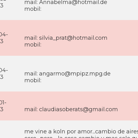
mail: Annabelma@hotmail.de
13
mobil:
04-
mail: silvia_prat@hotmail.com
13
mobil:
04-
mail: angarmo@mpipz.mpg.de
13
mobil:
01-
13
mail: claudiasoberats@gmail.com
me vine a koln por amor...cambio de air
-