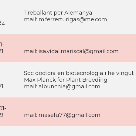
-
Treballant per Alemanya
mail: m.ferrerturigas@me.com
22
1-
21
mail: isa.vidal.mariscal@gmail.com
-
Soc doctora en biotecnologia i he vingut 
-
Max Planck for Plant Breeding
21
mail: albunchia@gmail.com
01-
19
mail: masefu77@gmail.com