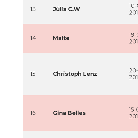
10-
13
Júlia C.W
20
19-
14
Maite
20
20-
15
Christoph Lenz
20
15-
16
Gina Belles
20