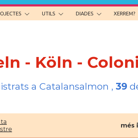
ROJECTES
UTILS
DIADES
XERREM?
ln - Köln - Colon
gistrats a Catalansalmon ,
39
de
ta
més 
stre