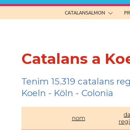
CATALANSALMON
P
Catalans a Koe
Tenim 15.319 catalans re
Koeln - Köln - Colonia
da
nom
regi