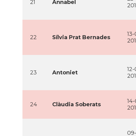
21
Annabel
20
13-
22
Sí­lvia Prat Bernades
20
12-
23
Antoniet
20
14-
24
Clàudia Soberats
20
09