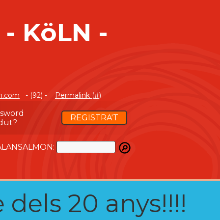
- KöLN -
n.com
- (92) -
Permalink (#)
ssword
REGISTRA'T
dut?
ATALANSALMON:
 dels 20 anys!!!!