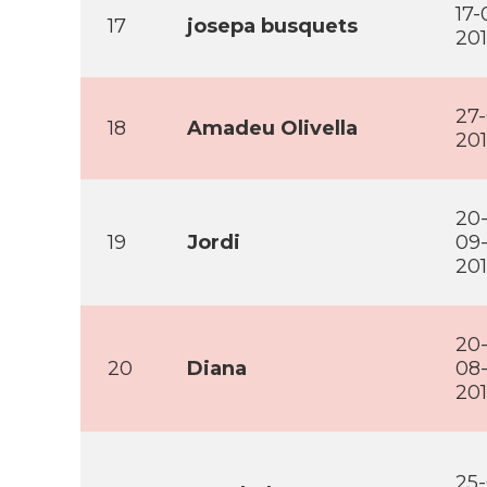
17-
17
josepa busquets
20
27-
18
Amadeu Olivella
20
20
19
Jordi
09
20
20
20
Diana
08
20
25-