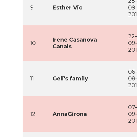
28-
9
Esther Vic
09
20
22-
Irene Casanova
10
09
Canals
20
06
11
Geli's family
08
20
07-
12
AnnaGirona
09
20