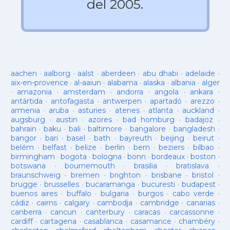
del 2005.
aachen
·
aalborg
·
aalst
·
aberdeen
·
abu dhabi
·
adelaide
·
aix-en-provence
·
al-aaiun
·
alabama
·
alaska
·
albania
·
alger
·
amazonia
·
amsterdam
·
andorra
·
angola
·
ankara
·
antàrtida
·
antofagasta
·
antwerpen
·
apartadó
·
arezzo
·
armenia
·
aruba
·
asturies
·
atenes
·
atlanta
·
auckland
·
augsburg
·
austin
·
azores
·
bad homburg
·
badajoz
·
bahrain
·
baku
·
bali
·
baltimore
·
bangalore
·
bangladesh
·
bangor
·
bari
·
basel
·
bath
·
bayreuth
·
beijing
·
beirut
·
belém
·
belfast
·
belize
·
berlin
·
bern
·
beziers
·
bilbao
·
birmingham
·
bogota
·
bologna
·
bonn
·
bordeaux
·
boston
·
botswana
·
bournemouth
·
brasilia
·
bratislava
·
braunschweig
·
bremen
·
brighton
·
brisbane
·
bristol
·
brugge
·
brusselles
·
bucaramanga
·
bucuresti
·
budapest
·
buenos aires
·
buffalo
·
bulgaria
·
burgos
·
cabo verde
·
cádiz
·
cairns
·
calgary
·
cambodja
·
cambridge
·
canarias
·
canberra
·
cancun
·
canterbury
·
caracas
·
carcassonne
·
cardiff
·
cartagena
·
casablanca
·
casamance
·
chambéry
·