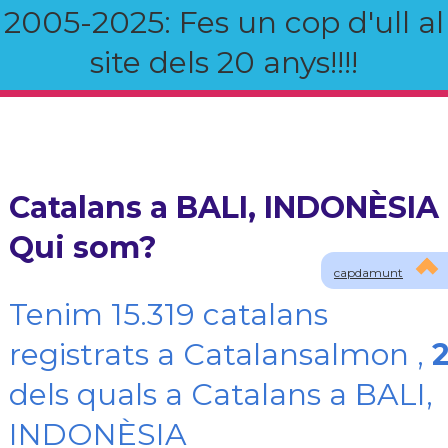
2005-2025: Fes un cop d'ull al
site dels 20 anys!!!!
Catalans a BALI, INDONÈSIA 
Qui som?
capdamunt
Tenim 15.319 catalans
registrats a Catalansalmon ,
dels quals a Catalans a BALI,
INDONÈSIA