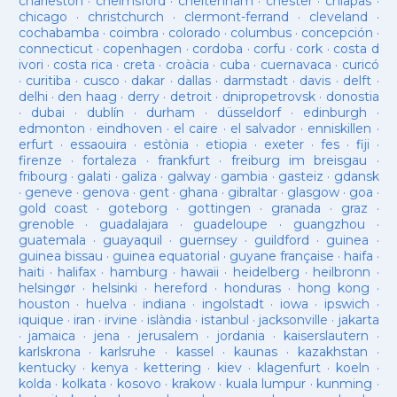
charleston
·
chelmsford
·
cheltenham
·
chester
·
chiapas
·
chicago
·
christchurch
·
clermont-ferrand
·
cleveland
·
cochabamba
·
coimbra
·
colorado
·
columbus
·
concepción
·
connecticut
·
copenhagen
·
cordoba
·
corfu
·
cork
·
costa d
ivori
·
costa rica
·
creta
·
croàcia
·
cuba
·
cuernavaca
·
curicó
·
curitiba
·
cusco
·
dakar
·
dallas
·
darmstadt
·
davis
·
delft
·
delhi
·
den haag
·
derry
·
detroit
·
dnipropetrovsk
·
donostia
·
dubai
·
dublín
·
durham
·
düsseldorf
·
edinburgh
·
edmonton
·
eindhoven
·
el caire
·
el salvador
·
enniskillen
·
erfurt
·
essaouira
·
estònia
·
etiopia
·
exeter
·
fes
·
fiji
·
firenze
·
fortaleza
·
frankfurt
·
freiburg im breisgau
·
fribourg
·
galati
·
galiza
·
galway
·
gambia
·
gasteiz
·
gdansk
·
geneve
·
genova
·
gent
·
ghana
·
gibraltar
·
glasgow
·
goa
·
gold coast
·
goteborg
·
gottingen
·
granada
·
graz
·
grenoble
·
guadalajara
·
guadeloupe
·
guangzhou
·
guatemala
·
guayaquil
·
guernsey
·
guildford
·
guinea
·
guinea bissau
·
guinea equatorial
·
guyane française
·
haifa
·
haiti
·
halifax
·
hamburg
·
hawaii
·
heidelberg
·
heilbronn
·
helsingør
·
helsinki
·
hereford
·
honduras
·
hong kong
·
houston
·
huelva
·
indiana
·
ingolstadt
·
iowa
·
ipswich
·
iquique
·
iran
·
irvine
·
islàndia
·
istanbul
·
jacksonville
·
jakarta
·
jamaica
·
jena
·
jerusalem
·
jordania
·
kaiserslautern
·
karlskrona
·
karlsruhe
·
kassel
·
kaunas
·
kazakhstan
·
kentucky
·
kenya
·
kettering
·
kiev
·
klagenfurt
·
koeln
·
kolda
·
kolkata
·
kosovo
·
krakow
·
kuala lumpur
·
kunming
·