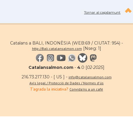
Tornar al capdamunt
Catalans a BALI, INDONÈSIA (WEB:69 / CIUTAT: 954) -
[Nseg: 1]
http://Bali.catalansalmon.com
Catalansalmon.com
-
4
.0 [
02·2025
]
216.73.217.130 - [ US ] -
info@catalansalmon.com
Avís legal / Protecció de Dades / Normes d'ús
T'agrada la iniciativa?
Convida'ns a un café