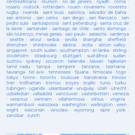
centreafricana
·
reunion
·
rio de janeiro
·
riyadh
·
roma
·
rosario
·
rostock
·
rotterdam
·
rouen
·
rovaniemi
·
rovereto
·
rugby
·
rwanda
·
saint louis
·
salonica
·
salvador de bahia
·
san antonio
·
san carlos
·
san diego
·
san francisco
·
san
pedro sula
·
sanluispotosí
·
sant petersburg
·
santa cruz de
la sierra
·
santander
·
santiago de chile
·
santo domingo
·
são lourenço, minas gerais
·
sao paulo
·
sarasota
·
sardenya
·
seattle
·
seoul
·
serbia
·
sevilla
·
shanghai
·
sheffield
·
shenzhen
·
sherbrooke
·
sibèria
·
sicilia
·
silicon valley
·
singapore
·
south sudan
·
southampton
·
sri lanka
·
stirling
·
stockholm
·
strasbourg
·
stuttgart
·
sud-âfrica
·
sudan
·
suzhou
·
sydney
·
szczecin
·
tailandia
·
taiwan
·
tajikistan
·
tamil nadu
·
tampa
·
tampere
·
tanzania
·
tasmania
·
tauranga
·
tel aviv
·
tennessee
·
tijuana
·
timisoara
·
togo
·
tokyo
·
torino
·
toronto
·
toulouse
·
transilvania
·
treviso
·
trier
·
trollhattan
·
tromso
·
troyes
·
trujillo
·
tunis
·
turku
·
tübingen
·
uganda
·
ulaanbaatar
·
uruguay
·
utah
·
utrecht
·
uzbekistan
·
valladolid
·
vancouver
·
vasterbotten
·
venezia
·
veracruz
·
vietnam
·
villahermosa
·
vilnius
·
virginia
·
warrnambool
·
warszawa
·
washington
·
wellington
·
wien
·
wight
·
wisconsin
·
wroclaw
·
wyoming
·
xipre
·
york
·
zanzibar
·
zurich
·