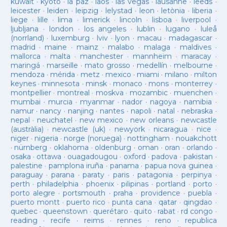
kuwait
·
kyoto
·
la paz
·
laos
·
las vegas
·
lausanne
·
leeds
·
leicester
·
leiden
·
leipzig
·
lelystad
·
leon
·
letònia
·
liberia
·
liege
·
lille
·
lima
·
limerick
·
lincoln
·
lisboa
·
liverpool
·
ljubljana
·
london
·
los angeles
·
lublin
·
lugano
·
luleå
(norrland)
·
luxemburg
·
lviv
·
lyon
·
macau
·
madagascar
·
madrid
·
maine
·
mainz
·
malabo
·
malaga
·
maldives
·
mallorca
·
malta
·
manchester
·
mannheim
·
maracay
·
maringá
·
marseille
·
mato grosso
·
medellín
·
melbourne
·
mendoza
·
mérida
·
metz
·
mexico
·
miami
·
milano
·
milton
keynes
·
minnesota
·
minsk
·
monaco
·
mons
·
monterrey
·
montpellier
·
montreal
·
moskva
·
mozambic
·
muenchen
·
mumbai
·
murcia
·
myanmar
·
nador
·
nagoya
·
namibia
·
namur
·
nancy
·
nanjing
·
nantes
·
napoli
·
natal
·
nebraska
·
nepal
·
neuchatel
·
new mexico
·
new orleans
·
newcastle
(austràlia)
·
newcastle (uk)
·
newyork
·
nicaragua
·
nice
·
niger
·
nigeria
·
norge (noruega)
·
nottingham
·
nouakchott
·
nürnberg
·
oklahoma
·
oldenburg
·
oman
·
oran
·
orlando
·
osaka
·
ottawa
·
ouagadougou
·
oxford
·
padova
·
pakistan
·
palestine
·
pamplona iruña
·
panama
·
papua nova guinea
·
paraguay
·
parana
·
paraty
·
paris
·
patagonia
·
perpinya
·
perth
·
philadelphia
·
phoenix
·
pilipinas
·
portland
·
porto
·
porto alegre
·
portsmouth
·
praha
·
providence
·
puebla
·
puerto montt
·
puerto rico
·
punta cana
·
qatar
·
qingdao
·
quebec
·
queenstown
·
querétaro
·
quito
·
rabat
·
rd congo
·
reading
·
recife
·
reims
·
rennes
·
reno
·
republica