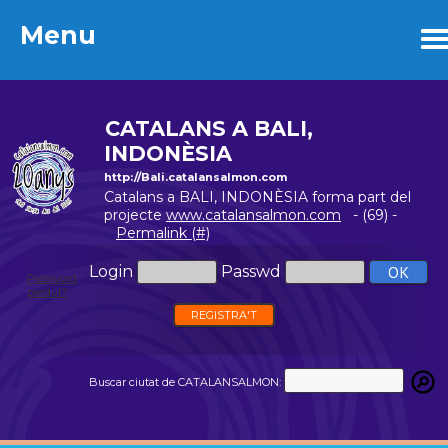
Menu
Menu
CATALANS A BALI,
INDONÈSIA
http://Bali.catalansalmon.com
Catalans a BALI, INDONÈSIA forma part del
projecte
www.catalansalmon.com
- (69) -
Permalink (#)
Login
Passwd
Password
perdut?
REGISTRA'T
Buscar ciutat de CATALANSALMON: