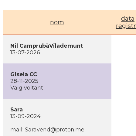
data
nom
regist
Nil CamprubàVilademunt
13-07-2026
Gisela CC
28-11-2025
Vaig voltant
Sara
13-09-2024
mail: Saravend@proton.me