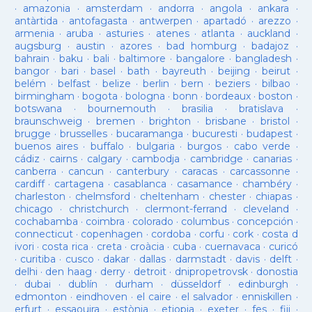
·
amazonia
·
amsterdam
·
andorra
·
angola
·
ankara
·
antàrtida
·
antofagasta
·
antwerpen
·
apartadó
·
arezzo
·
armenia
·
aruba
·
asturies
·
atenes
·
atlanta
·
auckland
·
augsburg
·
austin
·
azores
·
bad homburg
·
badajoz
·
bahrain
·
baku
·
bali
·
baltimore
·
bangalore
·
bangladesh
·
bangor
·
bari
·
basel
·
bath
·
bayreuth
·
beijing
·
beirut
·
belém
·
belfast
·
belize
·
berlin
·
bern
·
beziers
·
bilbao
·
birmingham
·
bogota
·
bologna
·
bonn
·
bordeaux
·
boston
·
botswana
·
bournemouth
·
brasilia
·
bratislava
·
braunschweig
·
bremen
·
brighton
·
brisbane
·
bristol
·
brugge
·
brusselles
·
bucaramanga
·
bucuresti
·
budapest
·
buenos aires
·
buffalo
·
bulgaria
·
burgos
·
cabo verde
·
cádiz
·
cairns
·
calgary
·
cambodja
·
cambridge
·
canarias
·
canberra
·
cancun
·
canterbury
·
caracas
·
carcassonne
·
cardiff
·
cartagena
·
casablanca
·
casamance
·
chambéry
·
charleston
·
chelmsford
·
cheltenham
·
chester
·
chiapas
·
chicago
·
christchurch
·
clermont-ferrand
·
cleveland
·
cochabamba
·
coimbra
·
colorado
·
columbus
·
concepción
·
connecticut
·
copenhagen
·
cordoba
·
corfu
·
cork
·
costa d
ivori
·
costa rica
·
creta
·
croàcia
·
cuba
·
cuernavaca
·
curicó
·
curitiba
·
cusco
·
dakar
·
dallas
·
darmstadt
·
davis
·
delft
·
delhi
·
den haag
·
derry
·
detroit
·
dnipropetrovsk
·
donostia
·
dubai
·
dublín
·
durham
·
düsseldorf
·
edinburgh
·
edmonton
·
eindhoven
·
el caire
·
el salvador
·
enniskillen
·
erfurt
·
essaouira
·
estònia
·
etiopia
·
exeter
·
fes
·
fiji
·