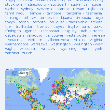
singapore
·
south sudan
·
southampton
·
sri lanka
·
stirling
·
stockholm
·
strasbourg
·
stuttgart
·
sud-âfrica
·
sudan
·
suzhou
·
sydney
·
szczecin
·
tailandia
·
taiwan
·
tajikistan
·
tamil nadu
·
tampa
·
tampere
·
tanzania
·
tasmania
·
tauranga
·
tel aviv
·
tennessee
·
tijuana
·
timisoara
·
togo
·
tokyo
·
torino
·
toronto
·
toulouse
·
transilvania
·
treviso
·
trier
·
trollhattan
·
tromso
·
troyes
·
trujillo
·
tunis
·
turku
·
tübingen
·
uganda
·
ulaanbaatar
·
uruguay
·
utah
·
utrecht
·
uzbekistan
·
valladolid
·
vancouver
·
vasterbotten
·
venezia
·
veracruz
·
vietnam
·
villahermosa
·
vilnius
·
virginia
·
warrnambool
·
warszawa
·
washington
·
wellington
·
wien
·
wight
·
wisconsin
·
wroclaw
·
wyoming
·
xipre
·
york
·
zanzibar
·
zurich
·