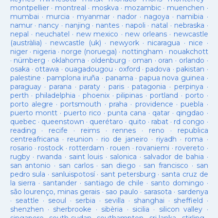
montpellier
·
montreal
·
moskva
·
mozambic
·
muenchen
·
mumbai
·
murcia
·
myanmar
·
nador
·
nagoya
·
namibia
·
namur
·
nancy
·
nanjing
·
nantes
·
napoli
·
natal
·
nebraska
·
nepal
·
neuchatel
·
new mexico
·
new orleans
·
newcastle
(austràlia)
·
newcastle (uk)
·
newyork
·
nicaragua
·
nice
·
niger
·
nigeria
·
norge (noruega)
·
nottingham
·
nouakchott
·
nürnberg
·
oklahoma
·
oldenburg
·
oman
·
oran
·
orlando
·
osaka
·
ottawa
·
ouagadougou
·
oxford
·
padova
·
pakistan
·
palestine
·
pamplona iruña
·
panama
·
papua nova guinea
·
paraguay
·
parana
·
paraty
·
paris
·
patagonia
·
perpinya
·
perth
·
philadelphia
·
phoenix
·
pilipinas
·
portland
·
porto
·
porto alegre
·
portsmouth
·
praha
·
providence
·
puebla
·
puerto montt
·
puerto rico
·
punta cana
·
qatar
·
qingdao
·
quebec
·
queenstown
·
querétaro
·
quito
·
rabat
·
rd congo
·
reading
·
recife
·
reims
·
rennes
·
reno
·
republica
centreafricana
·
reunion
·
rio de janeiro
·
riyadh
·
roma
·
rosario
·
rostock
·
rotterdam
·
rouen
·
rovaniemi
·
rovereto
·
rugby
·
rwanda
·
saint louis
·
salonica
·
salvador de bahia
·
san antonio
·
san carlos
·
san diego
·
san francisco
·
san
pedro sula
·
sanluispotosí
·
sant petersburg
·
santa cruz de
la sierra
·
santander
·
santiago de chile
·
santo domingo
·
são lourenço, minas gerais
·
sao paulo
·
sarasota
·
sardenya
·
seattle
·
seoul
·
serbia
·
sevilla
·
shanghai
·
sheffield
·
shenzhen
·
sherbrooke
·
sibèria
·
sicilia
·
silicon valley
·