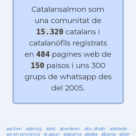
Catalansalmon som
una comunitat de
catalans i
15.320
catalanòfils registrats
en
pagines web de
484
països i uns 300
150
grups de whatsapp des
del 2005.
aachen
·
aalborg
·
aalst
·
aberdeen
·
abu dhabi
·
adelaide
·
aix-en-provence
·
al-aaiun
·
alabama
·
alaska
·
albania
·
alger