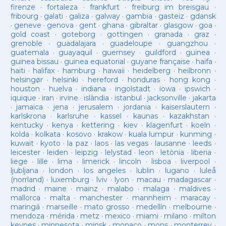
firenze
·
fortaleza
·
frankfurt
·
freiburg im breisgau
·
fribourg
·
galati
·
galiza
·
galway
·
gambia
·
gasteiz
·
gdansk
·
geneve
·
genova
·
gent
·
ghana
·
gibraltar
·
glasgow
·
goa
·
gold coast
·
goteborg
·
gottingen
·
granada
·
graz
·
grenoble
·
guadalajara
·
guadeloupe
·
guangzhou
·
guatemala
·
guayaquil
·
guernsey
·
guildford
·
guinea
·
guinea bissau
·
guinea equatorial
·
guyane française
·
haifa
·
haiti
·
halifax
·
hamburg
·
hawaii
·
heidelberg
·
heilbronn
·
helsingør
·
helsinki
·
hereford
·
honduras
·
hong kong
·
houston
·
huelva
·
indiana
·
ingolstadt
·
iowa
·
ipswich
·
iquique
·
iran
·
irvine
·
islàndia
·
istanbul
·
jacksonville
·
jakarta
·
jamaica
·
jena
·
jerusalem
·
jordania
·
kaiserslautern
·
karlskrona
·
karlsruhe
·
kassel
·
kaunas
·
kazakhstan
·
kentucky
·
kenya
·
kettering
·
kiev
·
klagenfurt
·
koeln
·
kolda
·
kolkata
·
kosovo
·
krakow
·
kuala lumpur
·
kunming
·
kuwait
·
kyoto
·
la paz
·
laos
·
las vegas
·
lausanne
·
leeds
·
leicester
·
leiden
·
leipzig
·
lelystad
·
leon
·
letònia
·
liberia
·
liege
·
lille
·
lima
·
limerick
·
lincoln
·
lisboa
·
liverpool
·
ljubljana
·
london
·
los angeles
·
lublin
·
lugano
·
luleå
(norrland)
·
luxemburg
·
lviv
·
lyon
·
macau
·
madagascar
·
madrid
·
maine
·
mainz
·
malabo
·
malaga
·
maldives
·
mallorca
·
malta
·
manchester
·
mannheim
·
maracay
·
maringá
·
marseille
·
mato grosso
·
medellín
·
melbourne
·
mendoza
·
mérida
·
metz
·
mexico
·
miami
·
milano
·
milton
keynes
·
minnesota
·
minsk
·
monaco
·
mons
·
monterrey
·