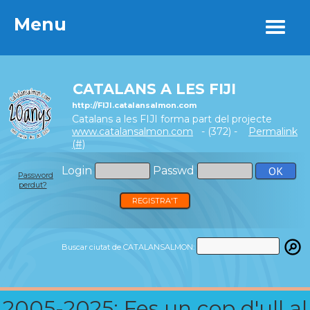
Menu
Menu
CATALANS A LES FIJI
http://FIJI.catalansalmon.com
Catalans a les FIJI forma part del projecte
www.catalansalmon.com
- (372) -
Permalink
(#)
Login
Passwd
Password
perdut?
REGISTRA'T
Buscar ciutat de CATALANSALMON:
2005-2025: Fes un cop d'ull al