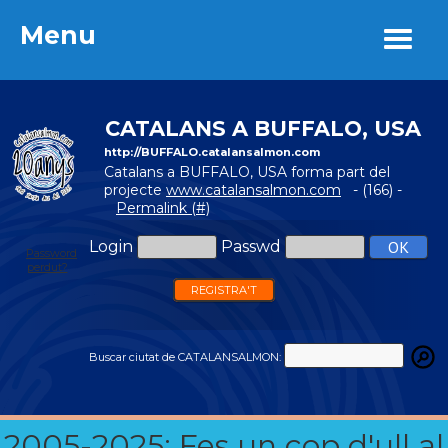
Menu
Menu
CATALANS A BUFFALO, USA
http://BUFFALO.catalansalmon.com
Catalans a BUFFALO, USA forma part del
projecte
www.catalansalmon.com
- (166) -
Permalink (#)
Login
Passwd
Password
perdut?
REGISTRA'T
Buscar ciutat de CATALANSALMON:
2005-2025: Fes un cop d'ull al