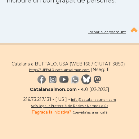
incloure un bon grapat de persones.
Tornar al capdamunt
Catalans a BUFFALO, USA (WEB:166 / CIUTAT: 3850) -
[Nseg: 1]
http://BUFFALO.catalansalmon.com
Catalansalmon.com
-
4
.0 [
02·2025
]
216.73.217.131 - [ US ] -
info@catalansalmon.com
Avís legal / Protecció de Dades / Normes d'ús
T'agrada la iniciativa?
Convida'ns a un café