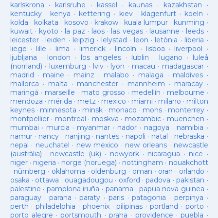
karlskrona
·
karlsruhe
·
kassel
·
kaunas
·
kazakhstan
·
kentucky
·
kenya
·
kettering
·
kiev
·
klagenfurt
·
koeln
·
kolda
·
kolkata
·
kosovo
·
krakow
·
kuala lumpur
·
kunming
·
kuwait
·
kyoto
·
la paz
·
laos
·
las vegas
·
lausanne
·
leeds
·
leicester
·
leiden
·
leipzig
·
lelystad
·
leon
·
letònia
·
liberia
·
liege
·
lille
·
lima
·
limerick
·
lincoln
·
lisboa
·
liverpool
·
ljubljana
·
london
·
los angeles
·
lublin
·
lugano
·
luleå
(norrland)
·
luxemburg
·
lviv
·
lyon
·
macau
·
madagascar
·
madrid
·
maine
·
mainz
·
malabo
·
malaga
·
maldives
·
mallorca
·
malta
·
manchester
·
mannheim
·
maracay
·
maringá
·
marseille
·
mato grosso
·
medellín
·
melbourne
·
mendoza
·
mérida
·
metz
·
mexico
·
miami
·
milano
·
milton
keynes
·
minnesota
·
minsk
·
monaco
·
mons
·
monterrey
·
montpellier
·
montreal
·
moskva
·
mozambic
·
muenchen
·
mumbai
·
murcia
·
myanmar
·
nador
·
nagoya
·
namibia
·
namur
·
nancy
·
nanjing
·
nantes
·
napoli
·
natal
·
nebraska
·
nepal
·
neuchatel
·
new mexico
·
new orleans
·
newcastle
(austràlia)
·
newcastle (uk)
·
newyork
·
nicaragua
·
nice
·
niger
·
nigeria
·
norge (noruega)
·
nottingham
·
nouakchott
·
nürnberg
·
oklahoma
·
oldenburg
·
oman
·
oran
·
orlando
·
osaka
·
ottawa
·
ouagadougou
·
oxford
·
padova
·
pakistan
·
palestine
·
pamplona iruña
·
panama
·
papua nova guinea
·
paraguay
·
parana
·
paraty
·
paris
·
patagonia
·
perpinya
·
perth
·
philadelphia
·
phoenix
·
pilipinas
·
portland
·
porto
·
porto alegre
·
portsmouth
·
praha
·
providence
·
puebla
·