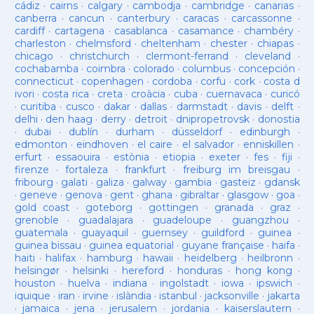
cádiz
·
cairns
·
calgary
·
cambodja
·
cambridge
·
canarias
·
canberra
·
cancun
·
canterbury
·
caracas
·
carcassonne
·
cardiff
·
cartagena
·
casablanca
·
casamance
·
chambéry
·
charleston
·
chelmsford
·
cheltenham
·
chester
·
chiapas
·
chicago
·
christchurch
·
clermont-ferrand
·
cleveland
·
cochabamba
·
coimbra
·
colorado
·
columbus
·
concepción
·
connecticut
·
copenhagen
·
cordoba
·
corfu
·
cork
·
costa d
ivori
·
costa rica
·
creta
·
croàcia
·
cuba
·
cuernavaca
·
curicó
·
curitiba
·
cusco
·
dakar
·
dallas
·
darmstadt
·
davis
·
delft
·
delhi
·
den haag
·
derry
·
detroit
·
dnipropetrovsk
·
donostia
·
dubai
·
dublín
·
durham
·
düsseldorf
·
edinburgh
·
edmonton
·
eindhoven
·
el caire
·
el salvador
·
enniskillen
·
erfurt
·
essaouira
·
estònia
·
etiopia
·
exeter
·
fes
·
fiji
·
firenze
·
fortaleza
·
frankfurt
·
freiburg im breisgau
·
fribourg
·
galati
·
galiza
·
galway
·
gambia
·
gasteiz
·
gdansk
·
geneve
·
genova
·
gent
·
ghana
·
gibraltar
·
glasgow
·
goa
·
gold coast
·
goteborg
·
gottingen
·
granada
·
graz
·
grenoble
·
guadalajara
·
guadeloupe
·
guangzhou
·
guatemala
·
guayaquil
·
guernsey
·
guildford
·
guinea
·
guinea bissau
·
guinea equatorial
·
guyane française
·
haifa
·
haiti
·
halifax
·
hamburg
·
hawaii
·
heidelberg
·
heilbronn
·
helsingør
·
helsinki
·
hereford
·
honduras
·
hong kong
·
houston
·
huelva
·
indiana
·
ingolstadt
·
iowa
·
ipswich
·
iquique
·
iran
·
irvine
·
islàndia
·
istanbul
·
jacksonville
·
jakarta
·
jamaica
·
jena
·
jerusalem
·
jordania
·
kaiserslautern
·