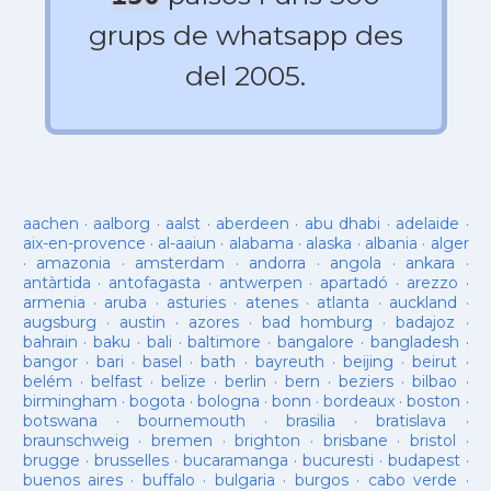
grups de whatsapp des
del 2005.
aachen
·
aalborg
·
aalst
·
aberdeen
·
abu dhabi
·
adelaide
·
aix-en-provence
·
al-aaiun
·
alabama
·
alaska
·
albania
·
alger
·
amazonia
·
amsterdam
·
andorra
·
angola
·
ankara
·
antàrtida
·
antofagasta
·
antwerpen
·
apartadó
·
arezzo
·
armenia
·
aruba
·
asturies
·
atenes
·
atlanta
·
auckland
·
augsburg
·
austin
·
azores
·
bad homburg
·
badajoz
·
bahrain
·
baku
·
bali
·
baltimore
·
bangalore
·
bangladesh
·
bangor
·
bari
·
basel
·
bath
·
bayreuth
·
beijing
·
beirut
·
belém
·
belfast
·
belize
·
berlin
·
bern
·
beziers
·
bilbao
·
birmingham
·
bogota
·
bologna
·
bonn
·
bordeaux
·
boston
·
botswana
·
bournemouth
·
brasilia
·
bratislava
·
braunschweig
·
bremen
·
brighton
·
brisbane
·
bristol
·
brugge
·
brusselles
·
bucaramanga
·
bucuresti
·
budapest
·
buenos aires
·
buffalo
·
bulgaria
·
burgos
·
cabo verde
·