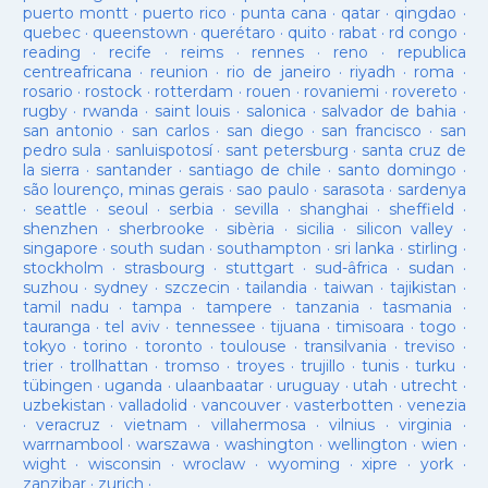
puerto montt
·
puerto rico
·
punta cana
·
qatar
·
qingdao
·
quebec
·
queenstown
·
querétaro
·
quito
·
rabat
·
rd congo
·
reading
·
recife
·
reims
·
rennes
·
reno
·
republica
centreafricana
·
reunion
·
rio de janeiro
·
riyadh
·
roma
·
rosario
·
rostock
·
rotterdam
·
rouen
·
rovaniemi
·
rovereto
·
rugby
·
rwanda
·
saint louis
·
salonica
·
salvador de bahia
·
san antonio
·
san carlos
·
san diego
·
san francisco
·
san
pedro sula
·
sanluispotosí
·
sant petersburg
·
santa cruz de
la sierra
·
santander
·
santiago de chile
·
santo domingo
·
são lourenço, minas gerais
·
sao paulo
·
sarasota
·
sardenya
·
seattle
·
seoul
·
serbia
·
sevilla
·
shanghai
·
sheffield
·
shenzhen
·
sherbrooke
·
sibèria
·
sicilia
·
silicon valley
·
singapore
·
south sudan
·
southampton
·
sri lanka
·
stirling
·
stockholm
·
strasbourg
·
stuttgart
·
sud-âfrica
·
sudan
·
suzhou
·
sydney
·
szczecin
·
tailandia
·
taiwan
·
tajikistan
·
tamil nadu
·
tampa
·
tampere
·
tanzania
·
tasmania
·
tauranga
·
tel aviv
·
tennessee
·
tijuana
·
timisoara
·
togo
·
tokyo
·
torino
·
toronto
·
toulouse
·
transilvania
·
treviso
·
trier
·
trollhattan
·
tromso
·
troyes
·
trujillo
·
tunis
·
turku
·
tübingen
·
uganda
·
ulaanbaatar
·
uruguay
·
utah
·
utrecht
·
uzbekistan
·
valladolid
·
vancouver
·
vasterbotten
·
venezia
·
veracruz
·
vietnam
·
villahermosa
·
vilnius
·
virginia
·
warrnambool
·
warszawa
·
washington
·
wellington
·
wien
·
wight
·
wisconsin
·
wroclaw
·
wyoming
·
xipre
·
york
·
zanzibar
·
zurich
·