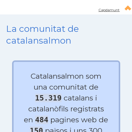
Capdamunt
La comunitat de
catalansalmon
Catalansalmon som
una comunitat de
catalans i
15.319
catalanòfils registrats
en
pagines web de
484
països i uns 300
150