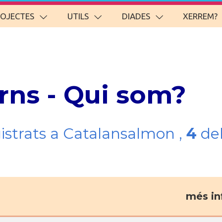
ROJECTES
UTILS
DIADES
XERREM?
irns - Qui som?
gistrats a Catalansalmon ,
4
del
més in