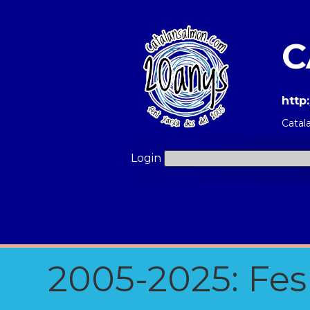
C
http
Catal
Login
2005-2025: Fes u