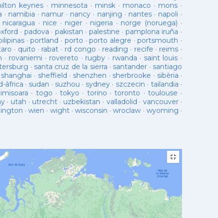
ilton keynes
·
minnesota
·
minsk
·
monaco
·
mons
·
a
·
namibia
·
namur
·
nancy
·
nanjing
·
nantes
·
napoli
·
·
nicaragua
·
nice
·
niger
·
nigeria
·
norge (noruega)
·
oxford
·
padova
·
pakistan
·
palestine
·
pamplona iruña
·
pilipinas
·
portland
·
porto
·
porto alegre
·
portsmouth
·
taro
·
quito
·
rabat
·
rd congo
·
reading
·
recife
·
reims
·
n
·
rovaniemi
·
rovereto
·
rugby
·
rwanda
·
saint louis
·
tersburg
·
santa cruz de la sierra
·
santander
·
santiago
·
shanghai
·
sheffield
·
shenzhen
·
sherbrooke
·
sibèria
·
d-âfrica
·
sudan
·
suzhou
·
sydney
·
szczecin
·
tailandia
·
timisoara
·
togo
·
tokyo
·
torino
·
toronto
·
toulouse
·
ay
·
utah
·
utrecht
·
uzbekistan
·
valladolid
·
vancouver
·
lington
·
wien
·
wight
·
wisconsin
·
wroclaw
·
wyoming
·