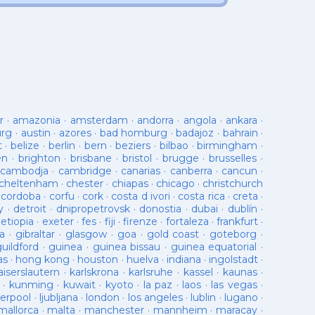
r
·
amazonia
·
amsterdam
·
andorra
·
angola
·
ankara
·
urg
·
austin
·
azores
·
bad homburg
·
badajoz
·
bahrain
·
t
·
belize
·
berlin
·
bern
·
beziers
·
bilbao
·
birmingham
·
en
·
brighton
·
brisbane
·
bristol
·
brugge
·
brusselles
·
cambodja
·
cambridge
·
canarias
·
canberra
·
cancun
·
cheltenham
·
chester
·
chiapas
·
chicago
·
christchurch
·
cordoba
·
corfu
·
cork
·
costa d ivori
·
costa rica
·
creta
·
y
·
detroit
·
dnipropetrovsk
·
donostia
·
dubai
·
dublín
·
·
etiopia
·
exeter
·
fes
·
fiji
·
firenze
·
fortaleza
·
frankfurt
·
a
·
gibraltar
·
glasgow
·
goa
·
gold coast
·
goteborg
·
guildford
·
guinea
·
guinea bissau
·
guinea equatorial
·
as
·
hong kong
·
houston
·
huelva
·
indiana
·
ingolstadt
·
aiserslautern
·
karlskrona
·
karlsruhe
·
kassel
·
kaunas
·
·
kunming
·
kuwait
·
kyoto
·
la paz
·
laos
·
las vegas
·
verpool
·
ljubljana
·
london
·
los angeles
·
lublin
·
lugano
·
mallorca
·
malta
·
manchester
·
mannheim
·
maracay
·