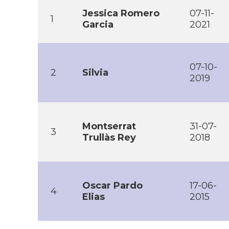
Jessica Romero
07-11-
1
Garcia
2021
07-10-
2
Silvia
2019
Montserrat
31-07-
3
Trullàs Rey
2018
Oscar Pardo
17-06-
4
Elias
2015