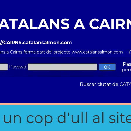
ATALANS A CAIR
://CAIRNS.catalansalmon.com
ans a Cairns forma part del projecte
www.catalansalmon.com
- (
Pa
Passwd
per
Buscar ciutat de C
n cop d'ull al site