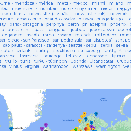
ourne
·
mendoza
·
mérida
·
metz
·
mexico
·
miami
·
milano
·
m
bic
·
muenchen
·
mumbai
·
murcia
·
myanmar
·
nador
·
nagoy
new orleans
·
newcastle (austràlia)
·
newcastle (uk)
·
newyork
enburg
·
oman
·
oran
·
orlando
·
osaka
·
ottawa
·
ouagadougou
·
aty
·
paris
·
patagonia
·
perpinya
·
perth
·
philadelphia
·
phoenix
·
co
·
punta cana
·
qatar
·
qingdao
·
quebec
·
queenstown
·
queré
o de janeiro
·
riyadh
·
roma
·
rosario
·
rostock
·
rotterdam
·
roue
san diego
·
san francisco
·
san pedro sula
·
sanluispotosí
·
sant pe
·
sao paulo
·
sarasota
·
sardenya
·
seattle
·
seoul
·
serbia
·
sevilla
ampton
·
sri lanka
·
stirling
·
stockholm
·
strasbourg
·
stuttgart
·
su
tanzania
·
tasmania
·
tauranga
·
tel aviv
·
tennessee
·
tijuana
·
s
·
trujillo
·
tunis
·
turku
·
tübingen
·
uganda
·
ulaanbaatar
·
urugu
osa
·
vilnius
·
virginia
·
warrnambool
·
warszawa
·
washington
·
wel