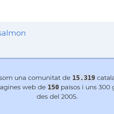
nsalmon
 som una comunitat de
catala
15.319
agines web de
països i uns 300
150
des del 2005.