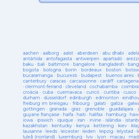
aachen
·
aalborg
·
aalst
·
aberdeen
·
abu dhabi
·
adel
antàrtida
·
antofagasta
·
antwerpen
·
apartadó
·
arezz
baku
·
bali
·
baltimore
·
bangalore
·
bangladesh
·
bang
bogota
·
bologna
·
bonn
·
bordeaux
·
boston
·
botsw
bucaramanga
·
bucuresti
·
budapest
·
buenos aires
·
canterbury
·
caracas
·
carcassonne
·
cardiff
·
cartagena
·
clermont-ferrand
·
cleveland
·
cochabamba
·
coimbra
croàcia
·
cuba
·
cuernavaca
·
curicó
·
curitiba
·
cusco
durham
·
düsseldorf
·
edinburgh
·
edmonton
·
eindho
freiburg im breisgau
·
fribourg
·
galati
·
galiza
·
galw
gottingen
·
granada
·
graz
·
grenoble
·
guadalajara
·
guyane française
·
haifa
·
haiti
·
halifax
·
hamburg
·
hawa
iowa
·
ipswich
·
iquique
·
iran
·
irvine
·
islàndia
·
istanb
kazakhstan
·
kentucky
·
kenya
·
kettering
·
kiev
·
kla
lausanne
·
leeds
·
leicester
·
leiden
·
leipzig
·
lelystad
·
luleå (norrland)
·
luxemburg
·
lviv
·
lyon
·
macau
·
mad