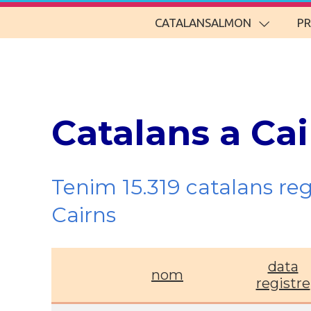
CATALANSALMON
P
Catalans a Ca
Tenim 15.319 catalans re
Cairns
data
nom
registre