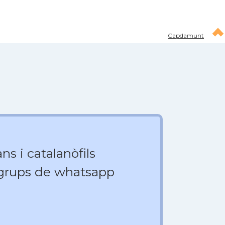
Capdamunt
ns i catalanòfils
 grups de whatsapp