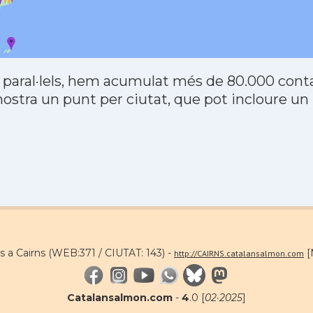
 paral·lels, hem acumulat més de 80.000 contac
stra un punt per ciutat, que pot incloure un
s a Cairns (WEB:371 / CIUTAT: 143) -
[
http://CAIRNS.catalansalmon.com
Catalansalmon.com
-
4
.0 [
02·2025
]