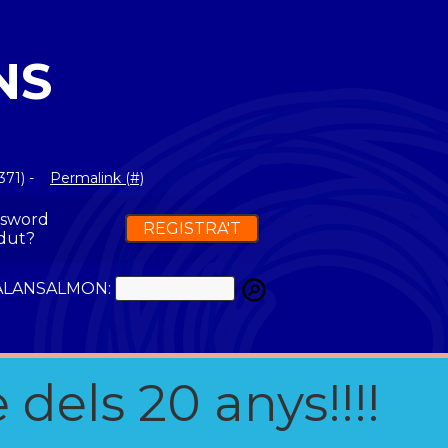
NS
371) -
Permalink (#)
ssword
REGISTRA'T
dut?
ATALANSALMON:
 dels 20 anys!!!!