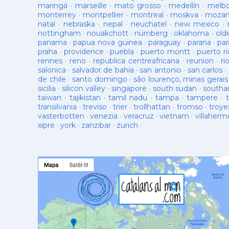
maringá
·
marseille
·
mato grosso
·
medellín
·
melb
monterrey
·
montpellier
·
montreal
·
moskva
·
mozam
natal
·
nebraska
·
nepal
·
neuchatel
·
new mexico
·
nottingham
·
nouakchott
·
nürnberg
·
oklahoma
·
old
panama
·
papua nova guinea
·
paraguay
·
parana
·
par
praha
·
providence
·
puebla
·
puerto montt
·
puerto ri
rennes
·
reno
·
republica centreafricana
·
reunion
·
ri
salonica
·
salvador de bahia
·
san antonio
·
san carlos
·
de chile
·
santo domingo
·
são lourenço, minas gerais
sicilia
·
silicon valley
·
singapore
·
south sudan
·
south
taiwan
·
tajikistan
·
tamil nadu
·
tampa
·
tampere
·
transilvania
·
treviso
·
trier
·
trollhattan
·
tromso
·
troye
vasterbotten
·
venezia
·
veracruz
·
vietnam
·
villaherm
xipre
·
york
·
zanzibar
·
zurich
·