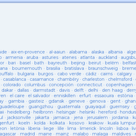
aide
·
aix-en-provence
·
al-aaiun
·
alabama
·
alaska
·
albania
·
alge
o
·
armenia
·
aruba
·
asturies
·
atenes
·
atlanta
·
auckland
·
augsb
or
·
bari
·
basel
·
bath
·
bayreuth
·
beijing
·
beirut
·
belém
·
belfas
ana
·
bournemouth
·
brasilia
·
bratislava
·
braunschweig
·
brem
buffalo
·
bulgaria
·
burgos
·
cabo verde
·
cádiz
·
cairns
·
calgary
·
·
casablanca
·
casamance
·
chambéry
·
charleston
·
chelmsford
·
·
colorado
·
columbus
·
concepción
·
connecticut
·
copenhagen
·
dakar
·
dallas
·
darmstadt
·
davis
·
delft
·
delhi
·
den haag
·
derr
ven
·
el caire
·
el salvador
·
enniskillen
·
erfurt
·
essaouira
·
estònia
ay
·
gambia
·
gasteiz
·
gdansk
·
geneve
·
genova
·
gent
·
ghan
guadeloupe
·
guangzhou
·
guatemala
·
guayaquil
·
guernsey
·
ii
·
heidelberg
·
heilbronn
·
helsingør
·
helsinki
·
hereford
·
hondur
ul
·
jacksonville
·
jakarta
·
jamaica
·
jena
·
jerusalem
·
jordania
·
k
genfurt
·
koeln
·
kolda
·
kolkata
·
kosovo
·
krakow
·
kuala lumpur
leon
·
letònia
·
liberia
·
liege
·
lille
·
lima
·
limerick
·
lincoln
·
lisboa
·
li
agascar
·
madrid
·
maine
·
mainz
·
malabo
·
malaga
·
maldives
·