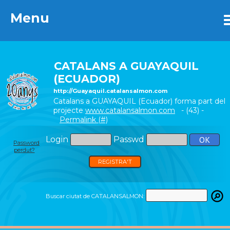
Menu
Menu
CATALANS A GUAYAQUIL
(ECUADOR)
http://Guayaquil.catalansalmon.com
Catalans a GUAYAQUIL (Ecuador) forma part del
projecte
www.catalansalmon.com
- (43) -
Permalink (#)
Login
Passwd
Password
perdut?
REGISTRA'T
Buscar ciutat de CATALANSALMON: