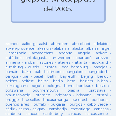
del 2005.
aachen
·
aalborg
·
aalst
·
aberdeen
·
abu dhabi
·
adelaide
·
aix-en-provence
·
al-aaiun
·
alabama
·
alaska
·
albania
·
alger
·
amazonia
·
amsterdam
·
andorra
·
angola
·
ankara
·
antàrtida
·
antofagasta
·
antwerpen
·
apartadó
·
arezzo
·
armenia
·
aruba
·
asturies
·
atenes
·
atlanta
·
auckland
·
augsburg
·
austin
·
azores
·
bad homburg
·
badajoz
·
bahrain
·
baku
·
bali
·
baltimore
·
bangalore
·
bangladesh
·
bangor
·
bari
·
basel
·
bath
·
bayreuth
·
beijing
·
beirut
·
belém
·
belfast
·
belize
·
berlin
·
bern
·
beziers
·
bilbao
·
birmingham
·
bogota
·
bologna
·
bonn
·
bordeaux
·
boston
·
botswana
·
bournemouth
·
brasilia
·
bratislava
·
braunschweig
·
bremen
·
brighton
·
brisbane
·
bristol
·
brugge
·
brusselles
·
bucaramanga
·
bucuresti
·
budapest
·
buenos aires
·
buffalo
·
bulgaria
·
burgos
·
cabo verde
·
cádiz
·
cairns
·
calgary
·
cambodja
·
cambridge
·
canarias
·
canberra
·
cancun
·
canterbury
·
caracas
·
carcassonne
·