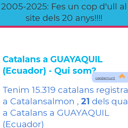
2005-2025: Fes un cop d'ull al
site dels 20 anys!!!!
Catalans a GUAYAQUIL
(Ecuador) - Qui som?
capdamunt
Tenim 15.319 catalans registra
a Catalansalmon ,
21
dels qua
a Catalans a GUAYAQUIL
(Ecuador)