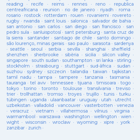
reading
·
recife
·
reims
·
rennes
·
reno
·
republica
centreafricana
·
reunion
·
rio de janeiro
·
riyadh
·
roma
·
rosario
·
rostock
·
rotterdam
·
rouen
·
rovaniemi
·
rovereto
·
rugby
·
rwanda
·
saint louis
·
salonica
·
salvador de bahia
·
san antonio
·
san carlos
·
san diego
·
san francisco
·
san
pedro sula
·
sanluispotosí
·
sant petersburg
·
santa cruz de
la sierra
·
santander
·
santiago de chile
·
santo domingo
·
são lourenço, minas gerais
·
sao paulo
·
sarasota
·
sardenya
·
seattle
·
seoul
·
serbia
·
sevilla
·
shanghai
·
sheffield
·
shenzhen
·
sherbrooke
·
sibèria
·
sicilia
·
silicon valley
·
singapore
·
south sudan
·
southampton
·
sri lanka
·
stirling
·
stockholm
·
strasbourg
·
stuttgart
·
sud-âfrica
·
sudan
·
suzhou
·
sydney
·
szczecin
·
tailandia
·
taiwan
·
tajikistan
·
tamil nadu
·
tampa
·
tampere
·
tanzania
·
tasmania
·
tauranga
·
tel aviv
·
tennessee
·
tijuana
·
timisoara
·
togo
·
tokyo
·
torino
·
toronto
·
toulouse
·
transilvania
·
treviso
·
trier
·
trollhattan
·
tromso
·
troyes
·
trujillo
·
tunis
·
turku
·
tübingen
·
uganda
·
ulaanbaatar
·
uruguay
·
utah
·
utrecht
·
uzbekistan
·
valladolid
·
vancouver
·
vasterbotten
·
venezia
·
veracruz
·
vietnam
·
villahermosa
·
vilnius
·
virginia
·
warrnambool
·
warszawa
·
washington
·
wellington
·
wien
·
wight
·
wisconsin
·
wroclaw
·
wyoming
·
xipre
·
york
·
zanzibar
·
zurich
·