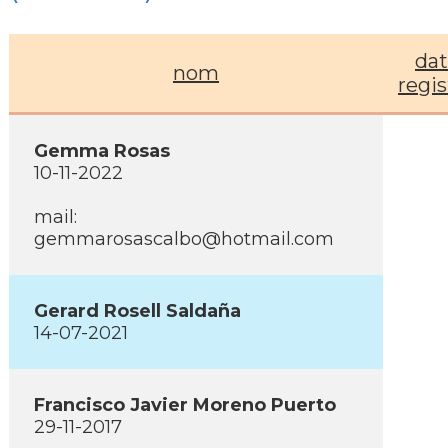
dat
nom
regis
Gemma Rosas
10-11-2022
mail:
gemmarosascalbo@hotmail.com
Gerard Rosell Saldaña
14-07-2021
Francisco Javier Moreno Puerto
29-11-2017