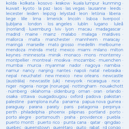
kolda
·
kolkata
·
kosovo
·
krakow
·
kuala lumpur
·
kunming
·
kuwait
·
kyoto
·
la paz
·
laos
·
las vegas
·
lausanne
·
leeds
·
leicester
·
leiden
·
leipzig
·
lelystad
·
leon
·
letònia
·
liberia
·
liege
·
lille
·
lima
·
limerick
·
lincoln
·
lisboa
·
liverpool
·
ljubljana
·
london
·
los angeles
·
lublin
·
lugano
·
luleå
(norrland)
·
luxemburg
·
lviv
·
lyon
·
macau
·
madagascar
·
madrid
·
maine
·
mainz
·
malabo
·
malaga
·
maldives
·
mallorca
·
malta
·
manchester
·
mannheim
·
maracay
·
maringá
·
marseille
·
mato grosso
·
medellín
·
melbourne
·
mendoza
·
mérida
·
metz
·
mexico
·
miami
·
milano
·
milton
keynes
·
minnesota
·
minsk
·
monaco
·
mons
·
monterrey
·
montpellier
·
montreal
·
moskva
·
mozambic
·
muenchen
·
mumbai
·
murcia
·
myanmar
·
nador
·
nagoya
·
namibia
·
namur
·
nancy
·
nanjing
·
nantes
·
napoli
·
natal
·
nebraska
·
nepal
·
neuchatel
·
new mexico
·
new orleans
·
newcastle
(austràlia)
·
newcastle (uk)
·
newyork
·
nicaragua
·
nice
·
niger
·
nigeria
·
norge (noruega)
·
nottingham
·
nouakchott
·
nürnberg
·
oklahoma
·
oldenburg
·
oman
·
oran
·
orlando
·
osaka
·
ottawa
·
ouagadougou
·
oxford
·
padova
·
pakistan
·
palestine
·
pamplona iruña
·
panama
·
papua nova guinea
·
paraguay
·
parana
·
paraty
·
paris
·
patagonia
·
perpinya
·
perth
·
philadelphia
·
phoenix
·
pilipinas
·
portland
·
porto
·
porto alegre
·
portsmouth
·
praha
·
providence
·
puebla
·
puerto montt
·
puerto rico
·
punta cana
·
qatar
·
qingdao
·
quebec
·
queenstown
·
querétaro
·
quito
·
rabat
·
rd congo
·