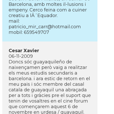
Barcelona, amb moltes il-lusions i
empeny. Cerco feina com a cuiner
creatiu a lÂ´Equador.
mail:
patricio_mir_carr@hotmail.com
mobil: 659549707
Cesar Xavier
06-11-2009
Doncs sóc guayaquileño de
naixençamen però vaig a realitzar
els meus estudis secundaris a
barcelona. i ara estic de retorn en el
meu pais i sóc membre del casal
catala de guayaquil una abraçada
per a tots i gràcies pre el suport que
tenin de vosaltres en el cine forum
que començarem aquest 6 de
novembre en urdesa / guayaquil.