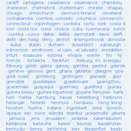
cardiff
·
cartagena
·
casablanca
·
casamance
·
chambéry
·
charleston
·
chelmsford
·
cheltenham
·
chester
·
chiapas
·
chicago
·
christchurch
·
clermont-ferrand
·
cleveland
·
cochabamba
·
coimbra
·
colorado
·
columbus
·
concepción
·
connecticut
·
copenhagen
·
cordoba
·
corfu
·
cork
·
costa d
ivori
·
costa rica
·
creta
·
croàcia
·
cuba
·
cuernavaca
·
curicó
·
curitiba
·
cusco
·
dakar
·
dallas
·
darmstadt
·
davis
·
delft
·
delhi
·
den haag
·
derry
·
detroit
·
dnipropetrovsk
·
donostia
·
dubai
·
dublín
·
durham
·
düsseldorf
·
edinburgh
·
edmonton
·
eindhoven
·
el caire
·
el salvador
·
enniskillen
·
erfurt
·
essaouira
·
estònia
·
etiopia
·
exeter
·
fes
·
fiji
·
firenze
·
fortaleza
·
frankfurt
·
freiburg im breisgau
·
fribourg
·
galati
·
galiza
·
galway
·
gambia
·
gasteiz
·
gdansk
·
geneve
·
genova
·
gent
·
ghana
·
gibraltar
·
glasgow
·
goa
·
gold coast
·
goteborg
·
gottingen
·
granada
·
graz
·
grenoble
·
guadalajara
·
guadeloupe
·
guangzhou
·
guatemala
·
guayaquil
·
guernsey
·
guildford
·
guinea
·
guinea bissau
·
guinea equatorial
·
guyane française
·
haifa
·
haiti
·
halifax
·
hamburg
·
hawaii
·
heidelberg
·
heilbronn
·
helsingør
·
helsinki
·
hereford
·
honduras
·
hong kong
·
houston
·
huelva
·
indiana
·
ingolstadt
·
iowa
·
ipswich
·
iquique
·
iran
·
irvine
·
islàndia
·
istanbul
·
jacksonville
·
jakarta
·
jamaica
·
jena
·
jerusalem
·
jordania
·
kaiserslautern
·
karlskrona
·
karlsruhe
·
kassel
·
kaunas
·
kazakhstan
·
kentucky
·
kenya
·
kettering
·
kiev
·
klagenfurt
·
koeln
·