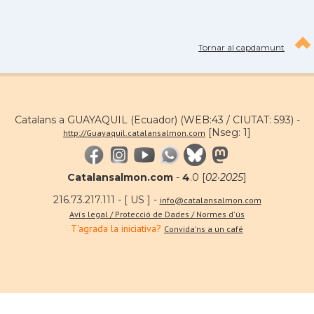
Tornar al capdamunt
Catalans a GUAYAQUIL (Ecuador) (WEB:43 / CIUTAT: 593) -
[Nseg: 1]
http://Guayaquil.catalansalmon.com
Catalansalmon.com
-
4
.0 [
02·2025
]
216.73.217.111 - [ US ] -
info@catalansalmon.com
Avís legal / Protecció de Dades / Normes d'ús
T'agrada la iniciativa?
Convida'ns a un café