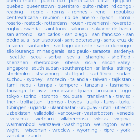
puerto montt
·
puerto rico
·
punta cana
·
qatar
·
qingdao
·
quebec
·
queenstown
·
querétaro
·
quito
·
rabat
·
rd congo
·
reading
·
recife
·
reims
·
rennes
·
reno
·
republica
centreafricana
·
reunion
·
rio de janeiro
·
riyadh
·
roma
·
rosario
·
rostock
·
rotterdam
·
rouen
·
rovaniemi
·
rovereto
·
rugby
·
rwanda
·
saint louis
·
salonica
·
salvador de bahia
·
san antonio
·
san carlos
·
san diego
·
san francisco
·
san
pedro sula
·
sanluispotosí
·
sant petersburg
·
santa cruz de
la sierra
·
santander
·
santiago de chile
·
santo domingo
·
são lourenço, minas gerais
·
sao paulo
·
sarasota
·
sardenya
·
seattle
·
seoul
·
serbia
·
sevilla
·
shanghai
·
sheffield
·
shenzhen
·
sherbrooke
·
sibèria
·
sicilia
·
silicon valley
·
singapore
·
south sudan
·
southampton
·
sri lanka
·
stirling
·
stockholm
·
strasbourg
·
stuttgart
·
sud-âfrica
·
sudan
·
suzhou
·
sydney
·
szczecin
·
tailandia
·
taiwan
·
tajikistan
·
tamil nadu
·
tampa
·
tampere
·
tanzania
·
tasmania
·
tauranga
·
tel aviv
·
tennessee
·
tijuana
·
timisoara
·
togo
·
tokyo
·
torino
·
toronto
·
toulouse
·
transilvania
·
treviso
·
trier
·
trollhattan
·
tromso
·
troyes
·
trujillo
·
tunis
·
turku
·
tübingen
·
uganda
·
ulaanbaatar
·
uruguay
·
utah
·
utrecht
·
uzbekistan
·
valladolid
·
vancouver
·
vasterbotten
·
venezia
·
veracruz
·
vietnam
·
villahermosa
·
vilnius
·
virginia
·
warrnambool
·
warszawa
·
washington
·
wellington
·
wien
·
wight
·
wisconsin
·
wroclaw
·
wyoming
·
xipre
·
york
·
zanzibar
·
zurich
·