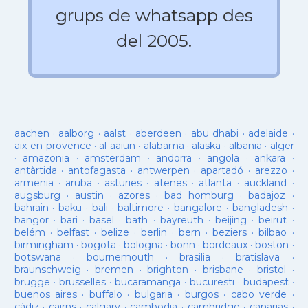
grups de whatsapp des
del 2005.
aachen
·
aalborg
·
aalst
·
aberdeen
·
abu dhabi
·
adelaide
·
aix-en-provence
·
al-aaiun
·
alabama
·
alaska
·
albania
·
alger
·
amazonia
·
amsterdam
·
andorra
·
angola
·
ankara
·
antàrtida
·
antofagasta
·
antwerpen
·
apartadó
·
arezzo
·
armenia
·
aruba
·
asturies
·
atenes
·
atlanta
·
auckland
·
augsburg
·
austin
·
azores
·
bad homburg
·
badajoz
·
bahrain
·
baku
·
bali
·
baltimore
·
bangalore
·
bangladesh
·
bangor
·
bari
·
basel
·
bath
·
bayreuth
·
beijing
·
beirut
·
belém
·
belfast
·
belize
·
berlin
·
bern
·
beziers
·
bilbao
·
birmingham
·
bogota
·
bologna
·
bonn
·
bordeaux
·
boston
·
botswana
·
bournemouth
·
brasilia
·
bratislava
·
braunschweig
·
bremen
·
brighton
·
brisbane
·
bristol
·
brugge
·
brusselles
·
bucaramanga
·
bucuresti
·
budapest
·
buenos aires
·
buffalo
·
bulgaria
·
burgos
·
cabo verde
·
cádiz
·
cairns
·
calgary
·
cambodja
·
cambridge
·
canarias
·