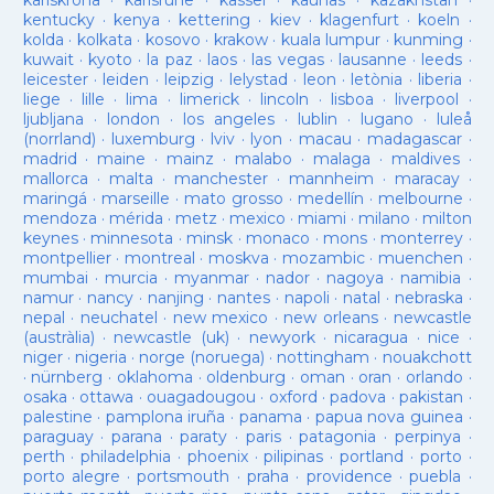
karlskrona
·
karlsruhe
·
kassel
·
kaunas
·
kazakhstan
·
kentucky
·
kenya
·
kettering
·
kiev
·
klagenfurt
·
koeln
·
kolda
·
kolkata
·
kosovo
·
krakow
·
kuala lumpur
·
kunming
·
kuwait
·
kyoto
·
la paz
·
laos
·
las vegas
·
lausanne
·
leeds
·
leicester
·
leiden
·
leipzig
·
lelystad
·
leon
·
letònia
·
liberia
·
liege
·
lille
·
lima
·
limerick
·
lincoln
·
lisboa
·
liverpool
·
ljubljana
·
london
·
los angeles
·
lublin
·
lugano
·
luleå
(norrland)
·
luxemburg
·
lviv
·
lyon
·
macau
·
madagascar
·
madrid
·
maine
·
mainz
·
malabo
·
malaga
·
maldives
·
mallorca
·
malta
·
manchester
·
mannheim
·
maracay
·
maringá
·
marseille
·
mato grosso
·
medellín
·
melbourne
·
mendoza
·
mérida
·
metz
·
mexico
·
miami
·
milano
·
milton
keynes
·
minnesota
·
minsk
·
monaco
·
mons
·
monterrey
·
montpellier
·
montreal
·
moskva
·
mozambic
·
muenchen
·
mumbai
·
murcia
·
myanmar
·
nador
·
nagoya
·
namibia
·
namur
·
nancy
·
nanjing
·
nantes
·
napoli
·
natal
·
nebraska
·
nepal
·
neuchatel
·
new mexico
·
new orleans
·
newcastle
(austràlia)
·
newcastle (uk)
·
newyork
·
nicaragua
·
nice
·
niger
·
nigeria
·
norge (noruega)
·
nottingham
·
nouakchott
·
nürnberg
·
oklahoma
·
oldenburg
·
oman
·
oran
·
orlando
·
osaka
·
ottawa
·
ouagadougou
·
oxford
·
padova
·
pakistan
·
palestine
·
pamplona iruña
·
panama
·
papua nova guinea
·
paraguay
·
parana
·
paraty
·
paris
·
patagonia
·
perpinya
·
perth
·
philadelphia
·
phoenix
·
pilipinas
·
portland
·
porto
·
porto alegre
·
portsmouth
·
praha
·
providence
·
puebla
·