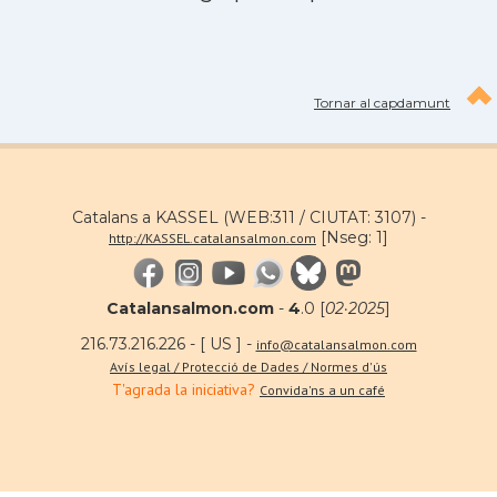
Tornar al capdamunt
Catalans a KASSEL (WEB:311 / CIUTAT: 3107) -
[Nseg: 1]
http://KASSEL.catalansalmon.com
Catalansalmon.com
-
4
.0 [
02·2025
]
216.73.216.226 - [ US ] -
info@catalansalmon.com
Avís legal / Protecció de Dades / Normes d'ús
T'agrada la iniciativa?
Convida'ns a un café