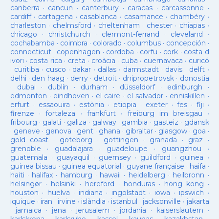
canberra
·
cancun
·
canterbury
·
caracas
·
carcassonne
·
cardiff
·
cartagena
·
casablanca
·
casamance
·
chambéry
·
charleston
·
chelmsford
·
cheltenham
·
chester
·
chiapas
·
chicago
·
christchurch
·
clermont-ferrand
·
cleveland
·
cochabamba
·
coimbra
·
colorado
·
columbus
·
concepción
·
connecticut
·
copenhagen
·
cordoba
·
corfu
·
cork
·
costa d
ivori
·
costa rica
·
creta
·
croàcia
·
cuba
·
cuernavaca
·
curicó
·
curitiba
·
cusco
·
dakar
·
dallas
·
darmstadt
·
davis
·
delft
·
delhi
·
den haag
·
derry
·
detroit
·
dnipropetrovsk
·
donostia
·
dubai
·
dublín
·
durham
·
düsseldorf
·
edinburgh
·
edmonton
·
eindhoven
·
el caire
·
el salvador
·
enniskillen
·
erfurt
·
essaouira
·
estònia
·
etiopia
·
exeter
·
fes
·
fiji
·
firenze
·
fortaleza
·
frankfurt
·
freiburg im breisgau
·
fribourg
·
galati
·
galiza
·
galway
·
gambia
·
gasteiz
·
gdansk
·
geneve
·
genova
·
gent
·
ghana
·
gibraltar
·
glasgow
·
goa
·
gold coast
·
goteborg
·
gottingen
·
granada
·
graz
·
grenoble
·
guadalajara
·
guadeloupe
·
guangzhou
·
guatemala
·
guayaquil
·
guernsey
·
guildford
·
guinea
·
guinea bissau
·
guinea equatorial
·
guyane française
·
haifa
·
haiti
·
halifax
·
hamburg
·
hawaii
·
heidelberg
·
heilbronn
·
helsingør
·
helsinki
·
hereford
·
honduras
·
hong kong
·
houston
·
huelva
·
indiana
·
ingolstadt
·
iowa
·
ipswich
·
iquique
·
iran
·
irvine
·
islàndia
·
istanbul
·
jacksonville
·
jakarta
·
jamaica
·
jena
·
jerusalem
·
jordania
·
kaiserslautern
·