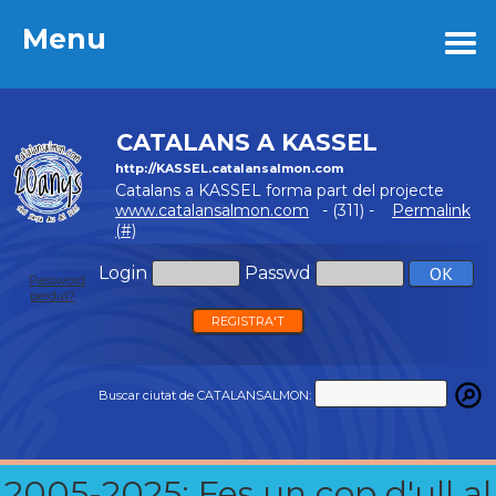
Menu
Menu
CATALANS A KASSEL
http://KASSEL.catalansalmon.com
Catalans a KASSEL forma part del projecte
www.catalansalmon.com
- (311) -
Permalink
(#)
Login
Passwd
Password
perdut?
REGISTRA'T
Buscar ciutat de CATALANSALMON:
2005-2025: Fes un cop d'ull al