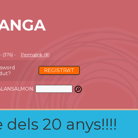
RANGA
 (376) -
Permalink (#)
ssword
REGISTRA'T
dut?
ATALANSALMON:
 dels 20 anys!!!!