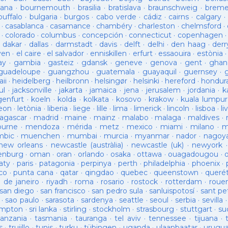
ana
·
bournemouth
·
brasilia
·
bratislava
·
braunschweig
·
brem
buffalo
·
bulgaria
·
burgos
·
cabo verde
·
cádiz
·
cairns
·
calgary
·
·
casablanca
·
casamance
·
chambéry
·
charleston
·
chelmsford
·
·
colorado
·
columbus
·
concepción
·
connecticut
·
copenhagen
·
dakar
·
dallas
·
darmstadt
·
davis
·
delft
·
delhi
·
den haag
·
derr
ven
·
el caire
·
el salvador
·
enniskillen
·
erfurt
·
essaouira
·
estònia
ay
·
gambia
·
gasteiz
·
gdansk
·
geneve
·
genova
·
gent
·
ghan
guadeloupe
·
guangzhou
·
guatemala
·
guayaquil
·
guernsey
·
ii
·
heidelberg
·
heilbronn
·
helsingør
·
helsinki
·
hereford
·
hondur
ul
·
jacksonville
·
jakarta
·
jamaica
·
jena
·
jerusalem
·
jordania
·
k
genfurt
·
koeln
·
kolda
·
kolkata
·
kosovo
·
krakow
·
kuala lumpur
leon
·
letònia
·
liberia
·
liege
·
lille
·
lima
·
limerick
·
lincoln
·
lisboa
·
li
agascar
·
madrid
·
maine
·
mainz
·
malabo
·
malaga
·
maldives
·
ourne
·
mendoza
·
mérida
·
metz
·
mexico
·
miami
·
milano
·
m
bic
·
muenchen
·
mumbai
·
murcia
·
myanmar
·
nador
·
nagoy
new orleans
·
newcastle (austràlia)
·
newcastle (uk)
·
newyork
enburg
·
oman
·
oran
·
orlando
·
osaka
·
ottawa
·
ouagadougou
·
aty
·
paris
·
patagonia
·
perpinya
·
perth
·
philadelphia
·
phoenix
·
co
·
punta cana
·
qatar
·
qingdao
·
quebec
·
queenstown
·
queré
o de janeiro
·
riyadh
·
roma
·
rosario
·
rostock
·
rotterdam
·
roue
san diego
·
san francisco
·
san pedro sula
·
sanluispotosí
·
sant pe
·
sao paulo
·
sarasota
·
sardenya
·
seattle
·
seoul
·
serbia
·
sevilla
ampton
·
sri lanka
·
stirling
·
stockholm
·
strasbourg
·
stuttgart
·
su
tanzania
·
tasmania
·
tauranga
·
tel aviv
·
tennessee
·
tijuana
·
s
·
trujillo
·
tunis
·
turku
·
tübingen
·
uganda
·
ulaanbaatar
·
urugu