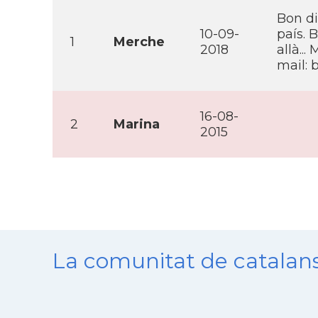
Bon di
10-09-
paí­s.
1
Merche
2018
allà...
mail:
16-08-
2
Marina
2015
La comunitat de catala