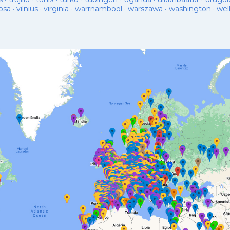
osa
·
vilnius
·
virginia
·
warrnambool
·
warszawa
·
washington
·
wel