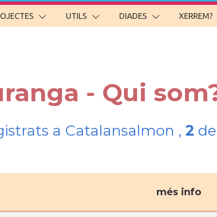
ROJECTES
UTILS
DIADES
XERREM?
uranga - Qui som
gistrats a Catalansalmon ,
2
del
més info