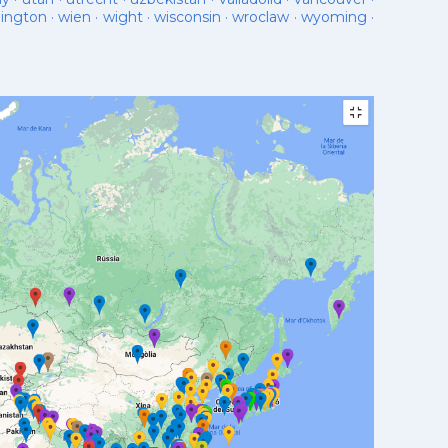
lington
·
wien
·
wight
·
wisconsin
·
wroclaw
·
wyoming
·