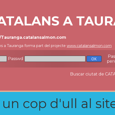
ATALANS A TAU
//Tauranga.catalansalmon.com
ns a Tauranga forma part del projecte
www.catalansalmon.com
-
Pa
Passwd
per
Buscar ciutat de C
n cop d'ull al site