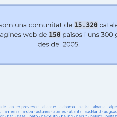
 som una comunitat de
catala
15.320
agines web de
països i uns 300
150
des del 2005.
aide
·
aix-en-provence
·
al-aaiun
·
alabama
·
alaska
·
albania
·
alge
o
·
armenia
·
aruba
·
asturies
·
atenes
·
atlanta
·
auckland
·
augsb
or
·
bari
·
basel
·
bath
·
bayreuth
·
beijing
·
beirut
·
belém
·
belfas