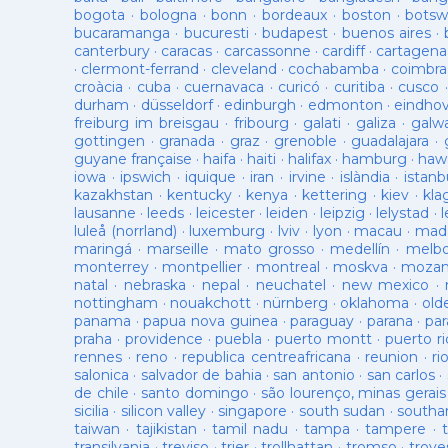
bogota
·
bologna
·
bonn
·
bordeaux
·
boston
·
botsw
bucaramanga
·
bucuresti
·
budapest
·
buenos aires
·
canterbury
·
caracas
·
carcassonne
·
cardiff
·
cartagena
·
clermont-ferrand
·
cleveland
·
cochabamba
·
coimbra
croàcia
·
cuba
·
cuernavaca
·
curicó
·
curitiba
·
cusco
durham
·
düsseldorf
·
edinburgh
·
edmonton
·
eindho
freiburg im breisgau
·
fribourg
·
galati
·
galiza
·
galw
gottingen
·
granada
·
graz
·
grenoble
·
guadalajara
·
guyane française
·
haifa
·
haiti
·
halifax
·
hamburg
·
hawa
iowa
·
ipswich
·
iquique
·
iran
·
irvine
·
islàndia
·
istanb
kazakhstan
·
kentucky
·
kenya
·
kettering
·
kiev
·
kla
lausanne
·
leeds
·
leicester
·
leiden
·
leipzig
·
lelystad
·
luleå (norrland)
·
luxemburg
·
lviv
·
lyon
·
macau
·
mad
maringá
·
marseille
·
mato grosso
·
medellín
·
melb
monterrey
·
montpellier
·
montreal
·
moskva
·
mozam
natal
·
nebraska
·
nepal
·
neuchatel
·
new mexico
·
nottingham
·
nouakchott
·
nürnberg
·
oklahoma
·
old
panama
·
papua nova guinea
·
paraguay
·
parana
·
par
praha
·
providence
·
puebla
·
puerto montt
·
puerto ri
rennes
·
reno
·
republica centreafricana
·
reunion
·
ri
salonica
·
salvador de bahia
·
san antonio
·
san carlos
·
de chile
·
santo domingo
·
são lourenço, minas gerais
sicilia
·
silicon valley
·
singapore
·
south sudan
·
south
taiwan
·
tajikistan
·
tamil nadu
·
tampa
·
tampere
·
transilvania
·
treviso
·
trier
·
trollhattan
·
tromso
·
troye