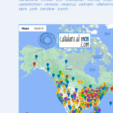
vasterbotten
·
venezia
·
veracruz
·
vietnam
·
villaherm
xipre
·
york
·
zanzibar
·
zurich
·