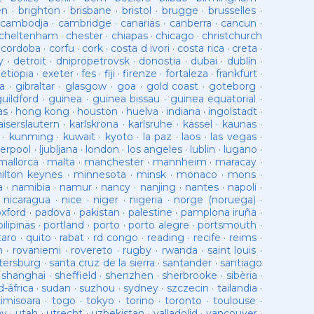
en
·
brighton
·
brisbane
·
bristol
·
brugge
·
brusselles
·
cambodja
·
cambridge
·
canarias
·
canberra
·
cancun
·
cheltenham
·
chester
·
chiapas
·
chicago
·
christchurch
·
cordoba
·
corfu
·
cork
·
costa d ivori
·
costa rica
·
creta
·
y
·
detroit
·
dnipropetrovsk
·
donostia
·
dubai
·
dublín
·
·
etiopia
·
exeter
·
fes
·
fiji
·
firenze
·
fortaleza
·
frankfurt
·
a
·
gibraltar
·
glasgow
·
goa
·
gold coast
·
goteborg
·
guildford
·
guinea
·
guinea bissau
·
guinea equatorial
·
as
·
hong kong
·
houston
·
huelva
·
indiana
·
ingolstadt
·
aiserslautern
·
karlskrona
·
karlsruhe
·
kassel
·
kaunas
·
·
kunming
·
kuwait
·
kyoto
·
la paz
·
laos
·
las vegas
·
verpool
·
ljubljana
·
london
·
los angeles
·
lublin
·
lugano
·
mallorca
·
malta
·
manchester
·
mannheim
·
maracay
·
ilton keynes
·
minnesota
·
minsk
·
monaco
·
mons
·
a
·
namibia
·
namur
·
nancy
·
nanjing
·
nantes
·
napoli
·
·
nicaragua
·
nice
·
niger
·
nigeria
·
norge (noruega)
·
oxford
·
padova
·
pakistan
·
palestine
·
pamplona iruña
·
pilipinas
·
portland
·
porto
·
porto alegre
·
portsmouth
·
taro
·
quito
·
rabat
·
rd congo
·
reading
·
recife
·
reims
·
n
·
rovaniemi
·
rovereto
·
rugby
·
rwanda
·
saint louis
·
tersburg
·
santa cruz de la sierra
·
santander
·
santiago
·
shanghai
·
sheffield
·
shenzhen
·
sherbrooke
·
sibèria
·
d-âfrica
·
sudan
·
suzhou
·
sydney
·
szczecin
·
tailandia
·
timisoara
·
togo
·
tokyo
·
torino
·
toronto
·
toulouse
·
ay
·
utah
·
utrecht
·
uzbekistan
·
valladolid
·
vancouver
·