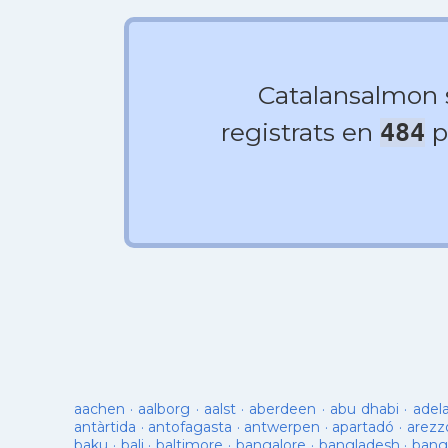
Catalansalmon
registrats en
p
484
aachen
·
aalborg
·
aalst
·
aberdeen
·
abu dhabi
·
adel
antàrtida
·
antofagasta
·
antwerpen
·
apartadó
·
arezz
baku
·
bali
·
baltimore
·
bangalore
·
bangladesh
·
bang