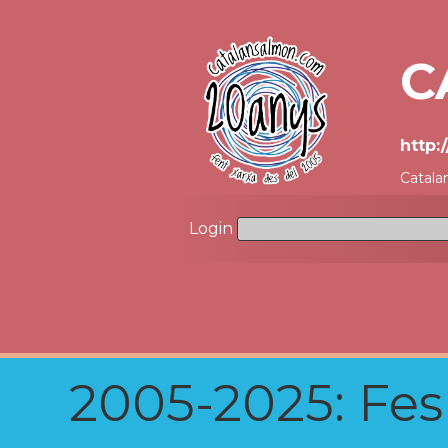
C
http:
Catala
Login
2005-2025: Fes u