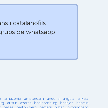
ns i catalanòfils
 grups de whatsapp
r
·
amazonia
·
amsterdam
·
andorra
·
angola
·
ankara
·
urg
·
austin
·
azores
·
bad homburg
·
badajoz
·
bahrain
·
t
·
belize
·
berlin
·
bern
·
beziers
·
bilbao
·
birmingham
·