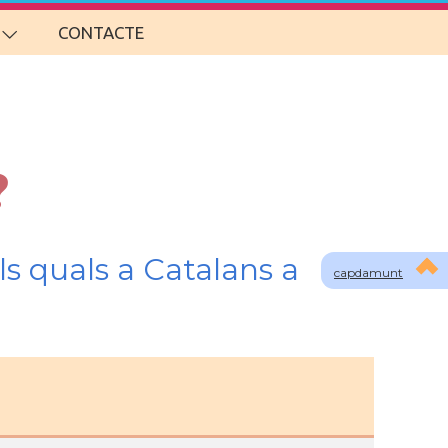
CONTACTE
?
s quals a Catalans a
capdamunt