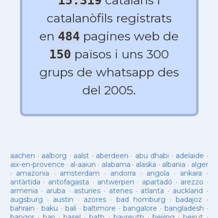
catalans i
15.319
catalanòfils registrats
en
pagines web de
484
països i uns 300
150
grups de whatsapp des
del 2005.
aachen
·
aalborg
·
aalst
·
aberdeen
·
abu dhabi
·
adelaide
·
aix-en-provence
·
al-aaiun
·
alabama
·
alaska
·
albania
·
alger
·
amazonia
·
amsterdam
·
andorra
·
angola
·
ankara
·
antàrtida
·
antofagasta
·
antwerpen
·
apartadó
·
arezzo
·
armenia
·
aruba
·
asturies
·
atenes
·
atlanta
·
auckland
·
augsburg
·
austin
·
azores
·
bad homburg
·
badajoz
·
bahrain
·
baku
·
bali
·
baltimore
·
bangalore
·
bangladesh
·
bangor
·
bari
·
basel
·
bath
·
bayreuth
·
beijing
·
beirut
·