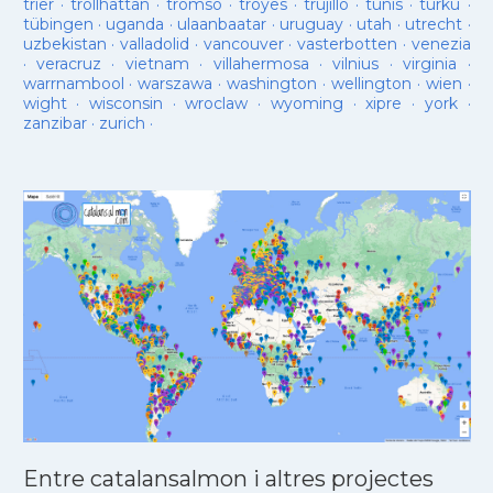
trier
·
trollhattan
·
tromso
·
troyes
·
trujillo
·
tunis
·
turku
·
tübingen
·
uganda
·
ulaanbaatar
·
uruguay
·
utah
·
utrecht
·
uzbekistan
·
valladolid
·
vancouver
·
vasterbotten
·
venezia
·
veracruz
·
vietnam
·
villahermosa
·
vilnius
·
virginia
·
warrnambool
·
warszawa
·
washington
·
wellington
·
wien
·
wight
·
wisconsin
·
wroclaw
·
wyoming
·
xipre
·
york
·
zanzibar
·
zurich
·
Entre catalansalmon i altres projectes