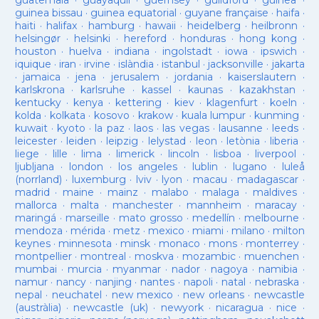
guatemala
·
guayaquil
·
guernsey
·
guildford
·
guinea
·
guinea bissau
·
guinea equatorial
·
guyane française
·
haifa
·
haiti
·
halifax
·
hamburg
·
hawaii
·
heidelberg
·
heilbronn
·
helsingør
·
helsinki
·
hereford
·
honduras
·
hong kong
·
houston
·
huelva
·
indiana
·
ingolstadt
·
iowa
·
ipswich
·
iquique
·
iran
·
irvine
·
islàndia
·
istanbul
·
jacksonville
·
jakarta
·
jamaica
·
jena
·
jerusalem
·
jordania
·
kaiserslautern
·
karlskrona
·
karlsruhe
·
kassel
·
kaunas
·
kazakhstan
·
kentucky
·
kenya
·
kettering
·
kiev
·
klagenfurt
·
koeln
·
kolda
·
kolkata
·
kosovo
·
krakow
·
kuala lumpur
·
kunming
·
kuwait
·
kyoto
·
la paz
·
laos
·
las vegas
·
lausanne
·
leeds
·
leicester
·
leiden
·
leipzig
·
lelystad
·
leon
·
letònia
·
liberia
·
liege
·
lille
·
lima
·
limerick
·
lincoln
·
lisboa
·
liverpool
·
ljubljana
·
london
·
los angeles
·
lublin
·
lugano
·
luleå
(norrland)
·
luxemburg
·
lviv
·
lyon
·
macau
·
madagascar
·
madrid
·
maine
·
mainz
·
malabo
·
malaga
·
maldives
·
mallorca
·
malta
·
manchester
·
mannheim
·
maracay
·
maringá
·
marseille
·
mato grosso
·
medellín
·
melbourne
·
mendoza
·
mérida
·
metz
·
mexico
·
miami
·
milano
·
milton
keynes
·
minnesota
·
minsk
·
monaco
·
mons
·
monterrey
·
montpellier
·
montreal
·
moskva
·
mozambic
·
muenchen
·
mumbai
·
murcia
·
myanmar
·
nador
·
nagoya
·
namibia
·
namur
·
nancy
·
nanjing
·
nantes
·
napoli
·
natal
·
nebraska
·
nepal
·
neuchatel
·
new mexico
·
new orleans
·
newcastle
(austràlia)
·
newcastle (uk)
·
newyork
·
nicaragua
·
nice
·