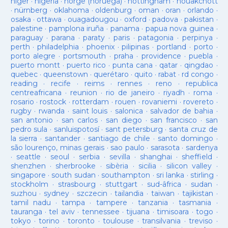
niger
·
nigeria
·
norge (noruega)
·
nottingham
·
nouakchott
·
nürnberg
·
oklahoma
·
oldenburg
·
oman
·
oran
·
orlando
·
osaka
·
ottawa
·
ouagadougou
·
oxford
·
padova
·
pakistan
·
palestine
·
pamplona iruña
·
panama
·
papua nova guinea
·
paraguay
·
parana
·
paraty
·
paris
·
patagonia
·
perpinya
·
perth
·
philadelphia
·
phoenix
·
pilipinas
·
portland
·
porto
·
porto alegre
·
portsmouth
·
praha
·
providence
·
puebla
·
puerto montt
·
puerto rico
·
punta cana
·
qatar
·
qingdao
·
quebec
·
queenstown
·
querétaro
·
quito
·
rabat
·
rd congo
·
reading
·
recife
·
reims
·
rennes
·
reno
·
republica
centreafricana
·
reunion
·
rio de janeiro
·
riyadh
·
roma
·
rosario
·
rostock
·
rotterdam
·
rouen
·
rovaniemi
·
rovereto
·
rugby
·
rwanda
·
saint louis
·
salonica
·
salvador de bahia
·
san antonio
·
san carlos
·
san diego
·
san francisco
·
san
pedro sula
·
sanluispotosí
·
sant petersburg
·
santa cruz de
la sierra
·
santander
·
santiago de chile
·
santo domingo
·
são lourenço, minas gerais
·
sao paulo
·
sarasota
·
sardenya
·
seattle
·
seoul
·
serbia
·
sevilla
·
shanghai
·
sheffield
·
shenzhen
·
sherbrooke
·
sibèria
·
sicilia
·
silicon valley
·
singapore
·
south sudan
·
southampton
·
sri lanka
·
stirling
·
stockholm
·
strasbourg
·
stuttgart
·
sud-âfrica
·
sudan
·
suzhou
·
sydney
·
szczecin
·
tailandia
·
taiwan
·
tajikistan
·
tamil nadu
·
tampa
·
tampere
·
tanzania
·
tasmania
·
tauranga
·
tel aviv
·
tennessee
·
tijuana
·
timisoara
·
togo
·
tokyo
·
torino
·
toronto
·
toulouse
·
transilvania
·
treviso
·