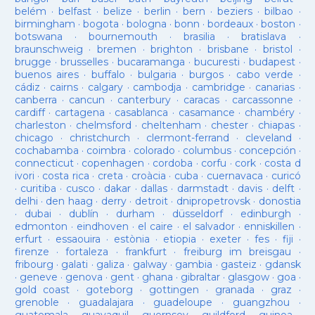
belém
·
belfast
·
belize
·
berlin
·
bern
·
beziers
·
bilbao
·
birmingham
·
bogota
·
bologna
·
bonn
·
bordeaux
·
boston
·
botswana
·
bournemouth
·
brasilia
·
bratislava
·
braunschweig
·
bremen
·
brighton
·
brisbane
·
bristol
·
brugge
·
brusselles
·
bucaramanga
·
bucuresti
·
budapest
·
buenos aires
·
buffalo
·
bulgaria
·
burgos
·
cabo verde
·
cádiz
·
cairns
·
calgary
·
cambodja
·
cambridge
·
canarias
·
canberra
·
cancun
·
canterbury
·
caracas
·
carcassonne
·
cardiff
·
cartagena
·
casablanca
·
casamance
·
chambéry
·
charleston
·
chelmsford
·
cheltenham
·
chester
·
chiapas
·
chicago
·
christchurch
·
clermont-ferrand
·
cleveland
·
cochabamba
·
coimbra
·
colorado
·
columbus
·
concepción
·
connecticut
·
copenhagen
·
cordoba
·
corfu
·
cork
·
costa d
ivori
·
costa rica
·
creta
·
croàcia
·
cuba
·
cuernavaca
·
curicó
·
curitiba
·
cusco
·
dakar
·
dallas
·
darmstadt
·
davis
·
delft
·
delhi
·
den haag
·
derry
·
detroit
·
dnipropetrovsk
·
donostia
·
dubai
·
dublín
·
durham
·
düsseldorf
·
edinburgh
·
edmonton
·
eindhoven
·
el caire
·
el salvador
·
enniskillen
·
erfurt
·
essaouira
·
estònia
·
etiopia
·
exeter
·
fes
·
fiji
·
firenze
·
fortaleza
·
frankfurt
·
freiburg im breisgau
·
fribourg
·
galati
·
galiza
·
galway
·
gambia
·
gasteiz
·
gdansk
·
geneve
·
genova
·
gent
·
ghana
·
gibraltar
·
glasgow
·
goa
·
gold coast
·
goteborg
·
gottingen
·
granada
·
graz
·
grenoble
·
guadalajara
·
guadeloupe
·
guangzhou
·