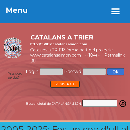
Menu
Menu
CATALANS A TRIER
http://TRIER.catalansalmon.com
Catalans a TRIER forma part del projecte
www.catalansalmon.com
- (184) -
Permalink
(#)
Login
Passwd
Password
perdut?
REGISTRA'T
Buscar ciutat de CATALANSALMON:
2005-2025: Fes un cop d'ull al