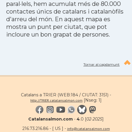
paral·lels, hem acumulat més de 80.000
contactes únics de catalans i catalanòfils
d'arreu del món. En aquest mapa es
mostra un punt per ciutat, que pot
incloure un bon grapat de persones.
Tornar al capdamunt
Catalans a TRIER (WEB:184 / CIUTAT: 3151) -
[Nseg: 1]
http://TRIER.catalansalmon.com
Catalansalmon.com
-
4
.0 [
02·2025
]
216.73.216.86 - [ US ] -
info@catalansalmon.com