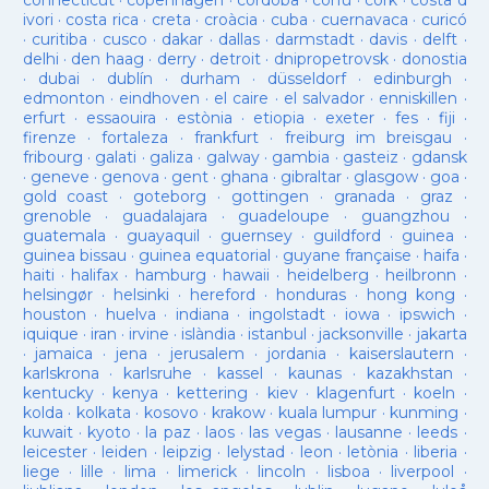
connecticut
·
copenhagen
·
cordoba
·
corfu
·
cork
·
costa d
ivori
·
costa rica
·
creta
·
croàcia
·
cuba
·
cuernavaca
·
curicó
·
curitiba
·
cusco
·
dakar
·
dallas
·
darmstadt
·
davis
·
delft
·
delhi
·
den haag
·
derry
·
detroit
·
dnipropetrovsk
·
donostia
·
dubai
·
dublín
·
durham
·
düsseldorf
·
edinburgh
·
edmonton
·
eindhoven
·
el caire
·
el salvador
·
enniskillen
·
erfurt
·
essaouira
·
estònia
·
etiopia
·
exeter
·
fes
·
fiji
·
firenze
·
fortaleza
·
frankfurt
·
freiburg im breisgau
·
fribourg
·
galati
·
galiza
·
galway
·
gambia
·
gasteiz
·
gdansk
·
geneve
·
genova
·
gent
·
ghana
·
gibraltar
·
glasgow
·
goa
·
gold coast
·
goteborg
·
gottingen
·
granada
·
graz
·
grenoble
·
guadalajara
·
guadeloupe
·
guangzhou
·
guatemala
·
guayaquil
·
guernsey
·
guildford
·
guinea
·
guinea bissau
·
guinea equatorial
·
guyane française
·
haifa
·
haiti
·
halifax
·
hamburg
·
hawaii
·
heidelberg
·
heilbronn
·
helsingør
·
helsinki
·
hereford
·
honduras
·
hong kong
·
houston
·
huelva
·
indiana
·
ingolstadt
·
iowa
·
ipswich
·
iquique
·
iran
·
irvine
·
islàndia
·
istanbul
·
jacksonville
·
jakarta
·
jamaica
·
jena
·
jerusalem
·
jordania
·
kaiserslautern
·
karlskrona
·
karlsruhe
·
kassel
·
kaunas
·
kazakhstan
·
kentucky
·
kenya
·
kettering
·
kiev
·
klagenfurt
·
koeln
·
kolda
·
kolkata
·
kosovo
·
krakow
·
kuala lumpur
·
kunming
·
kuwait
·
kyoto
·
la paz
·
laos
·
las vegas
·
lausanne
·
leeds
·
leicester
·
leiden
·
leipzig
·
lelystad
·
leon
·
letònia
·
liberia
·
liege
·
lille
·
lima
·
limerick
·
lincoln
·
lisboa
·
liverpool
·