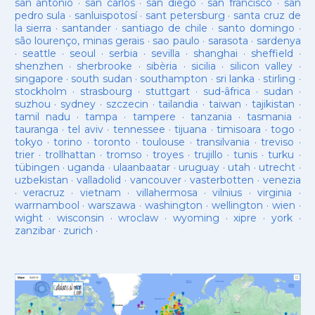
san antonio
·
san carlos
·
san diego
·
san francisco
·
san
pedro sula
·
sanluispotosí
·
sant petersburg
·
santa cruz de
la sierra
·
santander
·
santiago de chile
·
santo domingo
·
são lourenço, minas gerais
·
sao paulo
·
sarasota
·
sardenya
·
seattle
·
seoul
·
serbia
·
sevilla
·
shanghai
·
sheffield
·
shenzhen
·
sherbrooke
·
sibèria
·
sicilia
·
silicon valley
·
singapore
·
south sudan
·
southampton
·
sri lanka
·
stirling
·
stockholm
·
strasbourg
·
stuttgart
·
sud-âfrica
·
sudan
·
suzhou
·
sydney
·
szczecin
·
tailandia
·
taiwan
·
tajikistan
·
tamil nadu
·
tampa
·
tampere
·
tanzania
·
tasmania
·
tauranga
·
tel aviv
·
tennessee
·
tijuana
·
timisoara
·
togo
·
tokyo
·
torino
·
toronto
·
toulouse
·
transilvania
·
treviso
·
trier
·
trollhattan
·
tromso
·
troyes
·
trujillo
·
tunis
·
turku
·
tübingen
·
uganda
·
ulaanbaatar
·
uruguay
·
utah
·
utrecht
·
uzbekistan
·
valladolid
·
vancouver
·
vasterbotten
·
venezia
·
veracruz
·
vietnam
·
villahermosa
·
vilnius
·
virginia
·
warrnambool
·
warszawa
·
washington
·
wellington
·
wien
·
wight
·
wisconsin
·
wroclaw
·
wyoming
·
xipre
·
york
·
zanzibar
·
zurich
·