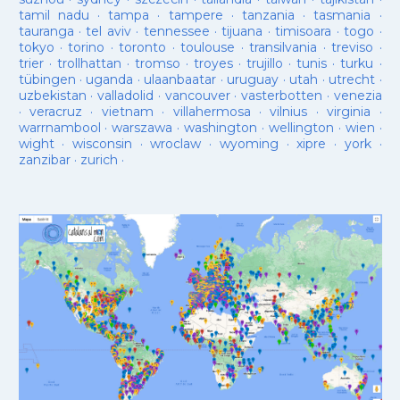
tamil nadu
·
tampa
·
tampere
·
tanzania
·
tasmania
·
tauranga
·
tel aviv
·
tennessee
·
tijuana
·
timisoara
·
togo
·
tokyo
·
torino
·
toronto
·
toulouse
·
transilvania
·
treviso
·
trier
·
trollhattan
·
tromso
·
troyes
·
trujillo
·
tunis
·
turku
·
tübingen
·
uganda
·
ulaanbaatar
·
uruguay
·
utah
·
utrecht
·
uzbekistan
·
valladolid
·
vancouver
·
vasterbotten
·
venezia
·
veracruz
·
vietnam
·
villahermosa
·
vilnius
·
virginia
·
warrnambool
·
warszawa
·
washington
·
wellington
·
wien
·
wight
·
wisconsin
·
wroclaw
·
wyoming
·
xipre
·
york
·
zanzibar
·
zurich
·