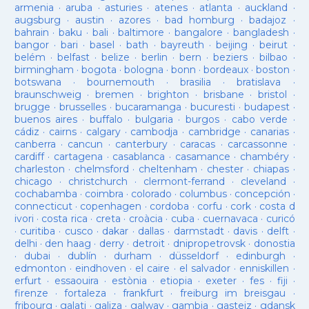
armenia
·
aruba
·
asturies
·
atenes
·
atlanta
·
auckland
·
augsburg
·
austin
·
azores
·
bad homburg
·
badajoz
·
bahrain
·
baku
·
bali
·
baltimore
·
bangalore
·
bangladesh
·
bangor
·
bari
·
basel
·
bath
·
bayreuth
·
beijing
·
beirut
·
belém
·
belfast
·
belize
·
berlin
·
bern
·
beziers
·
bilbao
·
birmingham
·
bogota
·
bologna
·
bonn
·
bordeaux
·
boston
·
botswana
·
bournemouth
·
brasilia
·
bratislava
·
braunschweig
·
bremen
·
brighton
·
brisbane
·
bristol
·
brugge
·
brusselles
·
bucaramanga
·
bucuresti
·
budapest
·
buenos aires
·
buffalo
·
bulgaria
·
burgos
·
cabo verde
·
cádiz
·
cairns
·
calgary
·
cambodja
·
cambridge
·
canarias
·
canberra
·
cancun
·
canterbury
·
caracas
·
carcassonne
·
cardiff
·
cartagena
·
casablanca
·
casamance
·
chambéry
·
charleston
·
chelmsford
·
cheltenham
·
chester
·
chiapas
·
chicago
·
christchurch
·
clermont-ferrand
·
cleveland
·
cochabamba
·
coimbra
·
colorado
·
columbus
·
concepción
·
connecticut
·
copenhagen
·
cordoba
·
corfu
·
cork
·
costa d
ivori
·
costa rica
·
creta
·
croàcia
·
cuba
·
cuernavaca
·
curicó
·
curitiba
·
cusco
·
dakar
·
dallas
·
darmstadt
·
davis
·
delft
·
delhi
·
den haag
·
derry
·
detroit
·
dnipropetrovsk
·
donostia
·
dubai
·
dublín
·
durham
·
düsseldorf
·
edinburgh
·
edmonton
·
eindhoven
·
el caire
·
el salvador
·
enniskillen
·
erfurt
·
essaouira
·
estònia
·
etiopia
·
exeter
·
fes
·
fiji
·
firenze
·
fortaleza
·
frankfurt
·
freiburg im breisgau
·
fribourg
·
galati
·
galiza
·
galway
·
gambia
·
gasteiz
·
gdansk