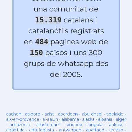
una comunitat de
catalans i
15.319
catalanòfils registrats
en
pagines web de
484
països i uns 300
150
grups de whatsapp des
del 2005.
aachen
·
aalborg
·
aalst
·
aberdeen
·
abu dhabi
·
adelaide
·
aix-en-provence
·
al-aaiun
·
alabama
·
alaska
·
albania
·
alger
·
amazonia
·
amsterdam
·
andorra
·
angola
·
ankara
·
antàrtida
·
antofagasta
·
antwerpen
·
apartadó
·
arezzo
·