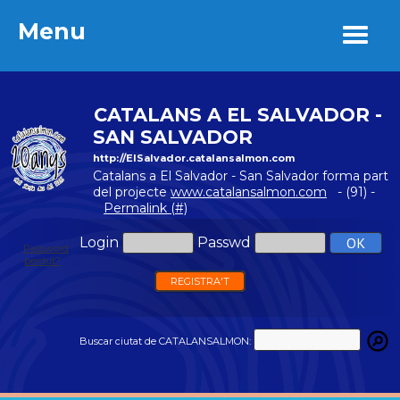
Menu
Menu
CATALANS A EL SALVADOR -
SAN SALVADOR
http://ElSalvador.catalansalmon.com
Catalans a El Salvador - San Salvador forma part
del projecte
www.catalansalmon.com
- (91) -
Permalink (#)
Login
Passwd
Password
perdut?
REGISTRA'T
Buscar ciutat de CATALANSALMON: