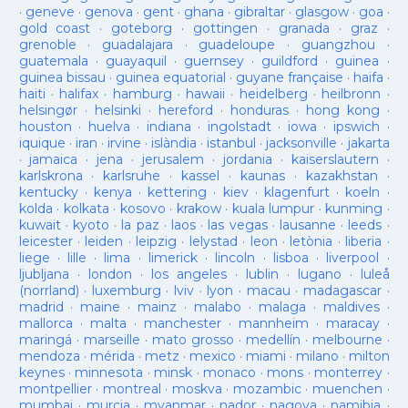
·
geneve
·
genova
·
gent
·
ghana
·
gibraltar
·
glasgow
·
goa
·
gold coast
·
goteborg
·
gottingen
·
granada
·
graz
·
grenoble
·
guadalajara
·
guadeloupe
·
guangzhou
·
guatemala
·
guayaquil
·
guernsey
·
guildford
·
guinea
·
guinea bissau
·
guinea equatorial
·
guyane française
·
haifa
·
haiti
·
halifax
·
hamburg
·
hawaii
·
heidelberg
·
heilbronn
·
helsingør
·
helsinki
·
hereford
·
honduras
·
hong kong
·
houston
·
huelva
·
indiana
·
ingolstadt
·
iowa
·
ipswich
·
iquique
·
iran
·
irvine
·
islàndia
·
istanbul
·
jacksonville
·
jakarta
·
jamaica
·
jena
·
jerusalem
·
jordania
·
kaiserslautern
·
karlskrona
·
karlsruhe
·
kassel
·
kaunas
·
kazakhstan
·
kentucky
·
kenya
·
kettering
·
kiev
·
klagenfurt
·
koeln
·
kolda
·
kolkata
·
kosovo
·
krakow
·
kuala lumpur
·
kunming
·
kuwait
·
kyoto
·
la paz
·
laos
·
las vegas
·
lausanne
·
leeds
·
leicester
·
leiden
·
leipzig
·
lelystad
·
leon
·
letònia
·
liberia
·
liege
·
lille
·
lima
·
limerick
·
lincoln
·
lisboa
·
liverpool
·
ljubljana
·
london
·
los angeles
·
lublin
·
lugano
·
luleå
(norrland)
·
luxemburg
·
lviv
·
lyon
·
macau
·
madagascar
·
madrid
·
maine
·
mainz
·
malabo
·
malaga
·
maldives
·
mallorca
·
malta
·
manchester
·
mannheim
·
maracay
·
maringá
·
marseille
·
mato grosso
·
medellín
·
melbourne
·
mendoza
·
mérida
·
metz
·
mexico
·
miami
·
milano
·
milton
keynes
·
minnesota
·
minsk
·
monaco
·
mons
·
monterrey
·
montpellier
·
montreal
·
moskva
·
mozambic
·
muenchen
·
mumbai
·
murcia
·
myanmar
·
nador
·
nagoya
·
namibia
·