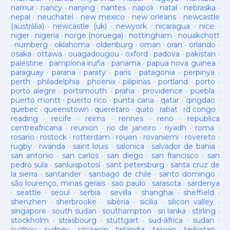
namur
·
nancy
·
nanjing
·
nantes
·
napoli
·
natal
·
nebraska
·
nepal
·
neuchatel
·
new mexico
·
new orleans
·
newcastle
(austràlia)
·
newcastle (uk)
·
newyork
·
nicaragua
·
nice
·
niger
·
nigeria
·
norge (noruega)
·
nottingham
·
nouakchott
·
nürnberg
·
oklahoma
·
oldenburg
·
oman
·
oran
·
orlando
·
osaka
·
ottawa
·
ouagadougou
·
oxford
·
padova
·
pakistan
·
palestine
·
pamplona iruña
·
panama
·
papua nova guinea
·
paraguay
·
parana
·
paraty
·
paris
·
patagonia
·
perpinya
·
perth
·
philadelphia
·
phoenix
·
pilipinas
·
portland
·
porto
·
porto alegre
·
portsmouth
·
praha
·
providence
·
puebla
·
puerto montt
·
puerto rico
·
punta cana
·
qatar
·
qingdao
·
quebec
·
queenstown
·
querétaro
·
quito
·
rabat
·
rd congo
·
reading
·
recife
·
reims
·
rennes
·
reno
·
republica
centreafricana
·
reunion
·
rio de janeiro
·
riyadh
·
roma
·
rosario
·
rostock
·
rotterdam
·
rouen
·
rovaniemi
·
rovereto
·
rugby
·
rwanda
·
saint louis
·
salonica
·
salvador de bahia
·
san antonio
·
san carlos
·
san diego
·
san francisco
·
san
pedro sula
·
sanluispotosí
·
sant petersburg
·
santa cruz de
la sierra
·
santander
·
santiago de chile
·
santo domingo
·
são lourenço, minas gerais
·
sao paulo
·
sarasota
·
sardenya
·
seattle
·
seoul
·
serbia
·
sevilla
·
shanghai
·
sheffield
·
shenzhen
·
sherbrooke
·
sibèria
·
sicilia
·
silicon valley
·
singapore
·
south sudan
·
southampton
·
sri lanka
·
stirling
·
stockholm
·
strasbourg
·
stuttgart
·
sud-âfrica
·
sudan
·
suzhou
·
sydney
·
szczecin
·
tailandia
·
taiwan
·
tajikistan
·