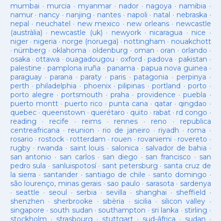
mumbai
·
murcia
·
myanmar
·
nador
·
nagoya
·
namibia
·
namur
·
nancy
·
nanjing
·
nantes
·
napoli
·
natal
·
nebraska
·
nepal
·
neuchatel
·
new mexico
·
new orleans
·
newcastle
(austràlia)
·
newcastle (uk)
·
newyork
·
nicaragua
·
nice
·
niger
·
nigeria
·
norge (noruega)
·
nottingham
·
nouakchott
·
nürnberg
·
oklahoma
·
oldenburg
·
oman
·
oran
·
orlando
·
osaka
·
ottawa
·
ouagadougou
·
oxford
·
padova
·
pakistan
·
palestine
·
pamplona iruña
·
panama
·
papua nova guinea
·
paraguay
·
parana
·
paraty
·
paris
·
patagonia
·
perpinya
·
perth
·
philadelphia
·
phoenix
·
pilipinas
·
portland
·
porto
·
porto alegre
·
portsmouth
·
praha
·
providence
·
puebla
·
puerto montt
·
puerto rico
·
punta cana
·
qatar
·
qingdao
·
quebec
·
queenstown
·
querétaro
·
quito
·
rabat
·
rd congo
·
reading
·
recife
·
reims
·
rennes
·
reno
·
republica
centreafricana
·
reunion
·
rio de janeiro
·
riyadh
·
roma
·
rosario
·
rostock
·
rotterdam
·
rouen
·
rovaniemi
·
rovereto
·
rugby
·
rwanda
·
saint louis
·
salonica
·
salvador de bahia
·
san antonio
·
san carlos
·
san diego
·
san francisco
·
san
pedro sula
·
sanluispotosí
·
sant petersburg
·
santa cruz de
la sierra
·
santander
·
santiago de chile
·
santo domingo
·
são lourenço, minas gerais
·
sao paulo
·
sarasota
·
sardenya
·
seattle
·
seoul
·
serbia
·
sevilla
·
shanghai
·
sheffield
·
shenzhen
·
sherbrooke
·
sibèria
·
sicilia
·
silicon valley
·
singapore
·
south sudan
·
southampton
·
sri lanka
·
stirling
·
stockholm
·
strasbourg
·
stuttgart
·
sud-âfrica
·
sudan
·