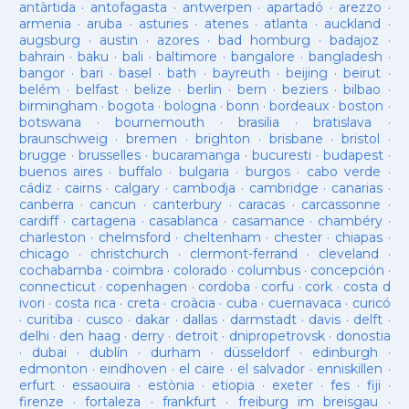
antàrtida
·
antofagasta
·
antwerpen
·
apartadó
·
arezzo
·
armenia
·
aruba
·
asturies
·
atenes
·
atlanta
·
auckland
·
augsburg
·
austin
·
azores
·
bad homburg
·
badajoz
·
bahrain
·
baku
·
bali
·
baltimore
·
bangalore
·
bangladesh
·
bangor
·
bari
·
basel
·
bath
·
bayreuth
·
beijing
·
beirut
·
belém
·
belfast
·
belize
·
berlin
·
bern
·
beziers
·
bilbao
·
birmingham
·
bogota
·
bologna
·
bonn
·
bordeaux
·
boston
·
botswana
·
bournemouth
·
brasilia
·
bratislava
·
braunschweig
·
bremen
·
brighton
·
brisbane
·
bristol
·
brugge
·
brusselles
·
bucaramanga
·
bucuresti
·
budapest
·
buenos aires
·
buffalo
·
bulgaria
·
burgos
·
cabo verde
·
cádiz
·
cairns
·
calgary
·
cambodja
·
cambridge
·
canarias
·
canberra
·
cancun
·
canterbury
·
caracas
·
carcassonne
·
cardiff
·
cartagena
·
casablanca
·
casamance
·
chambéry
·
charleston
·
chelmsford
·
cheltenham
·
chester
·
chiapas
·
chicago
·
christchurch
·
clermont-ferrand
·
cleveland
·
cochabamba
·
coimbra
·
colorado
·
columbus
·
concepción
·
connecticut
·
copenhagen
·
cordoba
·
corfu
·
cork
·
costa d
ivori
·
costa rica
·
creta
·
croàcia
·
cuba
·
cuernavaca
·
curicó
·
curitiba
·
cusco
·
dakar
·
dallas
·
darmstadt
·
davis
·
delft
·
delhi
·
den haag
·
derry
·
detroit
·
dnipropetrovsk
·
donostia
·
dubai
·
dublín
·
durham
·
düsseldorf
·
edinburgh
·
edmonton
·
eindhoven
·
el caire
·
el salvador
·
enniskillen
·
erfurt
·
essaouira
·
estònia
·
etiopia
·
exeter
·
fes
·
fiji
·
firenze
·
fortaleza
·
frankfurt
·
freiburg im breisgau
·