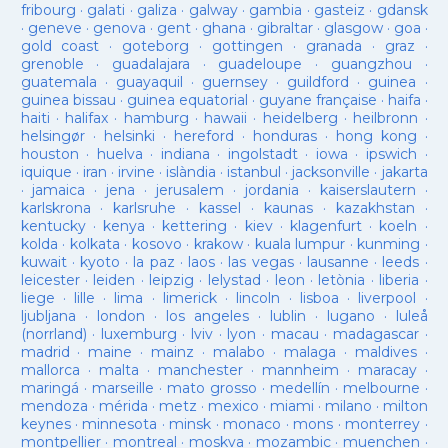
fribourg
·
galati
·
galiza
·
galway
·
gambia
·
gasteiz
·
gdansk
·
geneve
·
genova
·
gent
·
ghana
·
gibraltar
·
glasgow
·
goa
·
gold coast
·
goteborg
·
gottingen
·
granada
·
graz
·
grenoble
·
guadalajara
·
guadeloupe
·
guangzhou
·
guatemala
·
guayaquil
·
guernsey
·
guildford
·
guinea
·
guinea bissau
·
guinea equatorial
·
guyane française
·
haifa
·
haiti
·
halifax
·
hamburg
·
hawaii
·
heidelberg
·
heilbronn
·
helsingør
·
helsinki
·
hereford
·
honduras
·
hong kong
·
houston
·
huelva
·
indiana
·
ingolstadt
·
iowa
·
ipswich
·
iquique
·
iran
·
irvine
·
islàndia
·
istanbul
·
jacksonville
·
jakarta
·
jamaica
·
jena
·
jerusalem
·
jordania
·
kaiserslautern
·
karlskrona
·
karlsruhe
·
kassel
·
kaunas
·
kazakhstan
·
kentucky
·
kenya
·
kettering
·
kiev
·
klagenfurt
·
koeln
·
kolda
·
kolkata
·
kosovo
·
krakow
·
kuala lumpur
·
kunming
·
kuwait
·
kyoto
·
la paz
·
laos
·
las vegas
·
lausanne
·
leeds
·
leicester
·
leiden
·
leipzig
·
lelystad
·
leon
·
letònia
·
liberia
·
liege
·
lille
·
lima
·
limerick
·
lincoln
·
lisboa
·
liverpool
·
ljubljana
·
london
·
los angeles
·
lublin
·
lugano
·
luleå
(norrland)
·
luxemburg
·
lviv
·
lyon
·
macau
·
madagascar
·
madrid
·
maine
·
mainz
·
malabo
·
malaga
·
maldives
·
mallorca
·
malta
·
manchester
·
mannheim
·
maracay
·
maringá
·
marseille
·
mato grosso
·
medellín
·
melbourne
·
mendoza
·
mérida
·
metz
·
mexico
·
miami
·
milano
·
milton
keynes
·
minnesota
·
minsk
·
monaco
·
mons
·
monterrey
·
montpellier
·
montreal
·
moskva
·
mozambic
·
muenchen
·