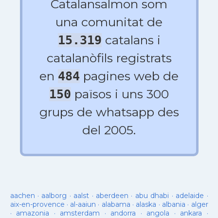
Catalansalmon som
una comunitat de
catalans i
15.319
catalanòfils registrats
en
pagines web de
484
països i uns 300
150
grups de whatsapp des
del 2005.
aachen
·
aalborg
·
aalst
·
aberdeen
·
abu dhabi
·
adelaide
·
aix-en-provence
·
al-aaiun
·
alabama
·
alaska
·
albania
·
alger
·
amazonia
·
amsterdam
·
andorra
·
angola
·
ankara
·