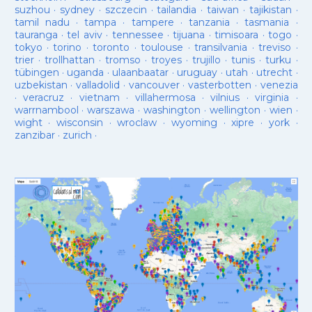
suzhou
·
sydney
·
szczecin
·
tailandia
·
taiwan
·
tajikistan
·
tamil nadu
·
tampa
·
tampere
·
tanzania
·
tasmania
·
tauranga
·
tel aviv
·
tennessee
·
tijuana
·
timisoara
·
togo
·
tokyo
·
torino
·
toronto
·
toulouse
·
transilvania
·
treviso
·
trier
·
trollhattan
·
tromso
·
troyes
·
trujillo
·
tunis
·
turku
·
tübingen
·
uganda
·
ulaanbaatar
·
uruguay
·
utah
·
utrecht
·
uzbekistan
·
valladolid
·
vancouver
·
vasterbotten
·
venezia
·
veracruz
·
vietnam
·
villahermosa
·
vilnius
·
virginia
·
warrnambool
·
warszawa
·
washington
·
wellington
·
wien
·
wight
·
wisconsin
·
wroclaw
·
wyoming
·
xipre
·
york
·
zanzibar
·
zurich
·