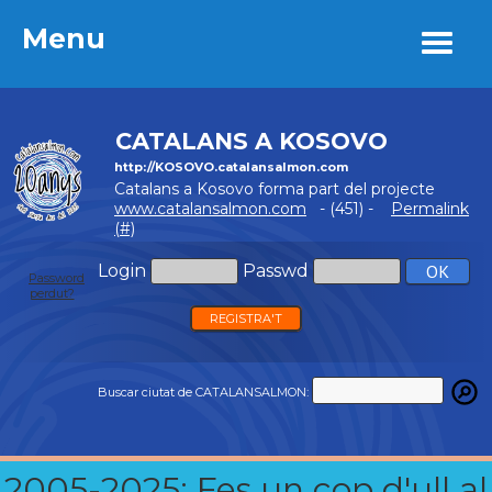
Menu
Menu
CATALANS A KOSOVO
http://KOSOVO.catalansalmon.com
Catalans a Kosovo forma part del projecte
www.catalansalmon.com
- (451) -
Permalink
(#)
Login
Passwd
Password
perdut?
REGISTRA'T
Buscar ciutat de CATALANSALMON:
2005-2025: Fes un cop d'ull al