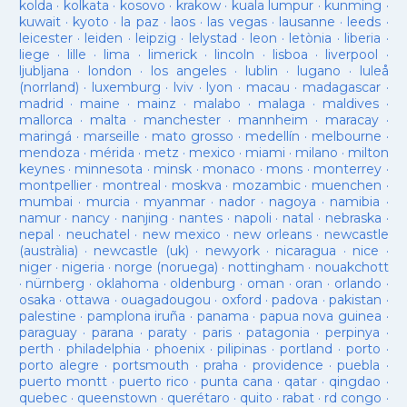
kolda
·
kolkata
·
kosovo
·
krakow
·
kuala lumpur
·
kunming
·
kuwait
·
kyoto
·
la paz
·
laos
·
las vegas
·
lausanne
·
leeds
·
leicester
·
leiden
·
leipzig
·
lelystad
·
leon
·
letònia
·
liberia
·
liege
·
lille
·
lima
·
limerick
·
lincoln
·
lisboa
·
liverpool
·
ljubljana
·
london
·
los angeles
·
lublin
·
lugano
·
luleå
(norrland)
·
luxemburg
·
lviv
·
lyon
·
macau
·
madagascar
·
madrid
·
maine
·
mainz
·
malabo
·
malaga
·
maldives
·
mallorca
·
malta
·
manchester
·
mannheim
·
maracay
·
maringá
·
marseille
·
mato grosso
·
medellín
·
melbourne
·
mendoza
·
mérida
·
metz
·
mexico
·
miami
·
milano
·
milton
keynes
·
minnesota
·
minsk
·
monaco
·
mons
·
monterrey
·
montpellier
·
montreal
·
moskva
·
mozambic
·
muenchen
·
mumbai
·
murcia
·
myanmar
·
nador
·
nagoya
·
namibia
·
namur
·
nancy
·
nanjing
·
nantes
·
napoli
·
natal
·
nebraska
·
nepal
·
neuchatel
·
new mexico
·
new orleans
·
newcastle
(austràlia)
·
newcastle (uk)
·
newyork
·
nicaragua
·
nice
·
niger
·
nigeria
·
norge (noruega)
·
nottingham
·
nouakchott
·
nürnberg
·
oklahoma
·
oldenburg
·
oman
·
oran
·
orlando
·
osaka
·
ottawa
·
ouagadougou
·
oxford
·
padova
·
pakistan
·
palestine
·
pamplona iruña
·
panama
·
papua nova guinea
·
paraguay
·
parana
·
paraty
·
paris
·
patagonia
·
perpinya
·
perth
·
philadelphia
·
phoenix
·
pilipinas
·
portland
·
porto
·
porto alegre
·
portsmouth
·
praha
·
providence
·
puebla
·
puerto montt
·
puerto rico
·
punta cana
·
qatar
·
qingdao
·
quebec
·
queenstown
·
querétaro
·
quito
·
rabat
·
rd congo
·