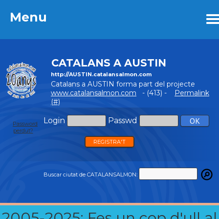
Menu
Menu
CATALANS A AUSTIN
http://AUSTIN.catalansalmon.com
Catalans a AUSTIN forma part del projecte
www.catalansalmon.com
- (413) -
Permalink
(#)
Login
Passwd
Password
perdut?
REGISTRA'T
Buscar ciutat de CATALANSALMON:
2005-2025: Fes un cop d'ull al