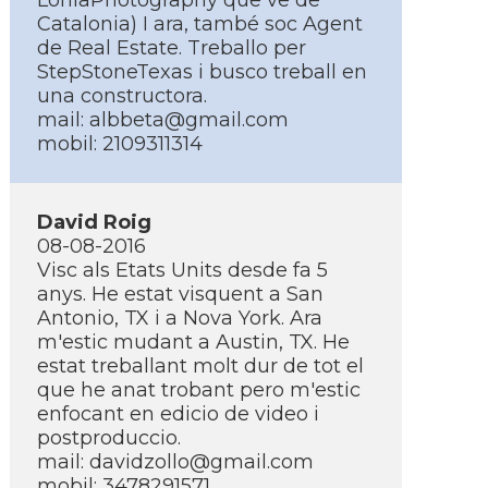
LoniaPhotography que ve de
Catalonia) I ara, també soc Agent
de Real Estate. Treballo per
StepStoneTexas i busco treball en
una constructora.
mail: albbeta@gmail.com
mobil: 2109311314
David Roig
08-08-2016
Visc als Etats Units desde fa 5
anys. He estat visquent a San
Antonio, TX i a Nova York. Ara
m'estic mudant a Austin, TX. He
estat treballant molt dur de tot el
que he anat trobant pero m'estic
enfocant en edicio de video i
postproduccio.
mail: davidzollo@gmail.com
mobil: 3478291571