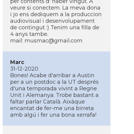
per contents d' haber vingut. A
veure si conectem. La meva dona
i jo ens dediquem a la produccion
audiovisual i desenvolupament
de contingut :) Tenim una filla de
4 anys tambe.
mail: musmac@gmail.com
Marc
31-12-2020
Bones! Acabe d'arribar a Austin
per a un postdoc a la UT després
d'una temporada vivint a Regne
Unit i Alemanya. Trobe bastant a
faltar parlar Català. Aixàque
encantat de fer-me una birreta
amb algú i fer una bona xerrafa!