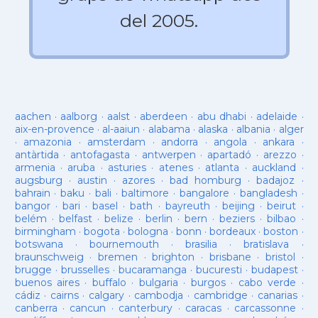
del 2005.
aachen
·
aalborg
·
aalst
·
aberdeen
·
abu dhabi
·
adelaide
·
aix-en-provence
·
al-aaiun
·
alabama
·
alaska
·
albania
·
alger
·
amazonia
·
amsterdam
·
andorra
·
angola
·
ankara
·
antàrtida
·
antofagasta
·
antwerpen
·
apartadó
·
arezzo
·
armenia
·
aruba
·
asturies
·
atenes
·
atlanta
·
auckland
·
augsburg
·
austin
·
azores
·
bad homburg
·
badajoz
·
bahrain
·
baku
·
bali
·
baltimore
·
bangalore
·
bangladesh
·
bangor
·
bari
·
basel
·
bath
·
bayreuth
·
beijing
·
beirut
·
belém
·
belfast
·
belize
·
berlin
·
bern
·
beziers
·
bilbao
·
birmingham
·
bogota
·
bologna
·
bonn
·
bordeaux
·
boston
·
botswana
·
bournemouth
·
brasilia
·
bratislava
·
braunschweig
·
bremen
·
brighton
·
brisbane
·
bristol
·
brugge
·
brusselles
·
bucaramanga
·
bucuresti
·
budapest
·
buenos aires
·
buffalo
·
bulgaria
·
burgos
·
cabo verde
·
cádiz
·
cairns
·
calgary
·
cambodja
·
cambridge
·
canarias
·
canberra
·
cancun
·
canterbury
·
caracas
·
carcassonne
·