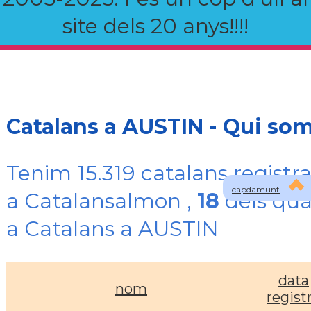
site dels 20 anys!!!!
Catalans a AUSTIN - Qui so
Tenim 15.319 catalans registra
capdamunt
a Catalansalmon ,
18
dels qua
a Catalans a AUSTIN
data
nom
regist