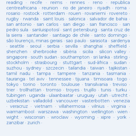
reading
·
recife
·
reims
·
rennes
·
reno
·
republica
centreafricana
·
reunion
·
rio de janeiro
·
riyadh
·
roma
·
rosario
·
rostock
·
rotterdam
·
rouen
·
rovaniemi
·
rovereto
·
rugby
·
rwanda
·
saint louis
·
salonica
·
salvador de bahia
·
san antonio
·
san carlos
·
san diego
·
san francisco
·
san
pedro sula
·
sanluispotosí
·
sant petersburg
·
santa cruz de
la sierra
·
santander
·
santiago de chile
·
santo domingo
·
são lourenço, minas gerais
·
sao paulo
·
sarasota
·
sardenya
·
seattle
·
seoul
·
serbia
·
sevilla
·
shanghai
·
sheffield
·
shenzhen
·
sherbrooke
·
sibèria
·
sicilia
·
silicon valley
·
singapore
·
south sudan
·
southampton
·
sri lanka
·
stirling
·
stockholm
·
strasbourg
·
stuttgart
·
sud-âfrica
·
sudan
·
suzhou
·
sydney
·
szczecin
·
tailandia
·
taiwan
·
tajikistan
·
tamil nadu
·
tampa
·
tampere
·
tanzania
·
tasmania
·
tauranga
·
tel aviv
·
tennessee
·
tijuana
·
timisoara
·
togo
·
tokyo
·
torino
·
toronto
·
toulouse
·
transilvania
·
treviso
·
trier
·
trollhattan
·
tromso
·
troyes
·
trujillo
·
tunis
·
turku
·
tübingen
·
uganda
·
ulaanbaatar
·
uruguay
·
utah
·
utrecht
·
uzbekistan
·
valladolid
·
vancouver
·
vasterbotten
·
venezia
·
veracruz
·
vietnam
·
villahermosa
·
vilnius
·
virginia
·
warrnambool
·
warszawa
·
washington
·
wellington
·
wien
·
wight
·
wisconsin
·
wroclaw
·
wyoming
·
xipre
·
york
·
zanzibar
·
zurich
·