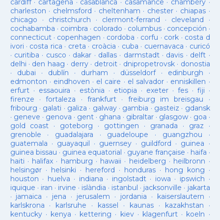
cardiff
·
cartagena
·
casablanca
·
casamance
·
chambéry
·
charleston
·
chelmsford
·
cheltenham
·
chester
·
chiapas
·
chicago
·
christchurch
·
clermont-ferrand
·
cleveland
·
cochabamba
·
coimbra
·
colorado
·
columbus
·
concepción
·
connecticut
·
copenhagen
·
cordoba
·
corfu
·
cork
·
costa d
ivori
·
costa rica
·
creta
·
croàcia
·
cuba
·
cuernavaca
·
curicó
·
curitiba
·
cusco
·
dakar
·
dallas
·
darmstadt
·
davis
·
delft
·
delhi
·
den haag
·
derry
·
detroit
·
dnipropetrovsk
·
donostia
·
dubai
·
dublín
·
durham
·
düsseldorf
·
edinburgh
·
edmonton
·
eindhoven
·
el caire
·
el salvador
·
enniskillen
·
erfurt
·
essaouira
·
estònia
·
etiopia
·
exeter
·
fes
·
fiji
·
firenze
·
fortaleza
·
frankfurt
·
freiburg im breisgau
·
fribourg
·
galati
·
galiza
·
galway
·
gambia
·
gasteiz
·
gdansk
·
geneve
·
genova
·
gent
·
ghana
·
gibraltar
·
glasgow
·
goa
·
gold coast
·
goteborg
·
gottingen
·
granada
·
graz
·
grenoble
·
guadalajara
·
guadeloupe
·
guangzhou
·
guatemala
·
guayaquil
·
guernsey
·
guildford
·
guinea
·
guinea bissau
·
guinea equatorial
·
guyane française
·
haifa
·
haiti
·
halifax
·
hamburg
·
hawaii
·
heidelberg
·
heilbronn
·
helsingør
·
helsinki
·
hereford
·
honduras
·
hong kong
·
houston
·
huelva
·
indiana
·
ingolstadt
·
iowa
·
ipswich
·
iquique
·
iran
·
irvine
·
islàndia
·
istanbul
·
jacksonville
·
jakarta
·
jamaica
·
jena
·
jerusalem
·
jordania
·
kaiserslautern
·
karlskrona
·
karlsruhe
·
kassel
·
kaunas
·
kazakhstan
·
kentucky
·
kenya
·
kettering
·
kiev
·
klagenfurt
·
koeln
·