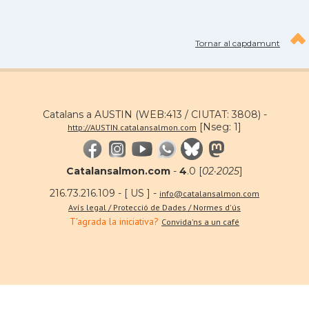
Tornar al capdamunt
Catalans a AUSTIN (WEB:413 / CIUTAT: 3808) -
[Nseg: 1]
http://AUSTIN.catalansalmon.com
Catalansalmon.com
-
4
.0 [
02·2025
]
216.73.216.109 - [ US ] -
info@catalansalmon.com
Avís legal / Protecció de Dades / Normes d'ús
T'agrada la iniciativa?
Convida'ns a un café