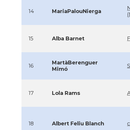
14
MariaPalouNierga
(
15
Alba Barnet
MartàBerenguer
16
S
Mimó
17
Lola Rams
18
Albert Feliu Blanch