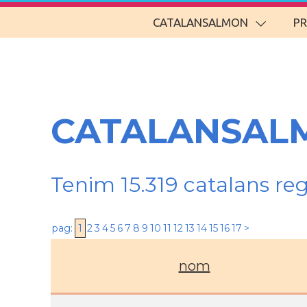
CATALANSALMON
P
CATALANSALM
Tenim 15.319 catalans re
pag:
1
2
3
4
5
6
7
8
9
10
11
12
13
14
15
16
17
>
nom