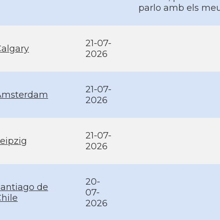
parlo amb els meus 
21-07-
algary
2026
21-07-
Amsterdam
2026
21-07-
eipzig
2026
20-
antiago de
07-
hile
2026