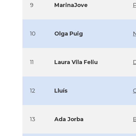
9
MarinaJove
P
10
Olga Puig
11
Laura Vila Feliu
12
Lluís
13
Ada Jorba
B