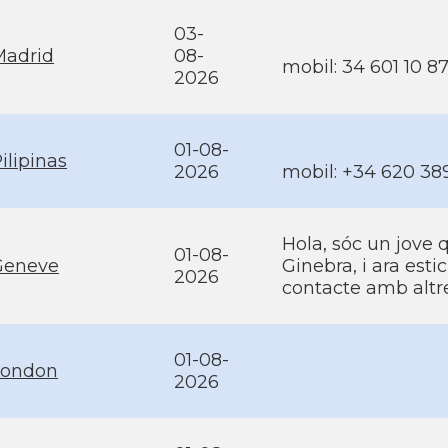
03-
Madrid
08-
mobil: 34 601 10 87
2026
01-08-
ilipinas
2026
mobil: +34 620 38
Hola, sóc un jove 
01-08-
Geneve
Ginebra, i ara esti
2026
contacte amb altr
01-08-
London
2026