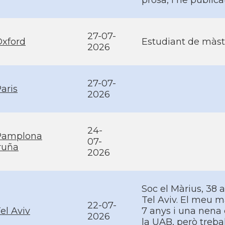
prosa, i he publica
27-07-
Oxford
Estudiant de màst
2026
27-07-
aris
2026
24-
Pamplona
07-
ruña
2026
Soc el Màrius, 38 
Tel Aviv. El meu m
22-07-
el Aviv
7 anys i una nena 
2026
la UAB, però trebal