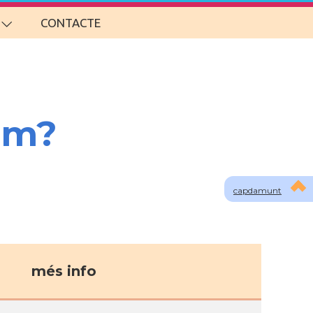
CONTACTE
om?
capdamunt
més info