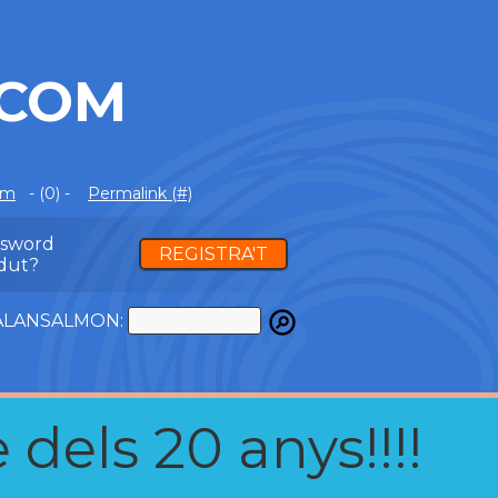
.COM
om
- (0) -
Permalink (#)
ssword
REGISTRA'T
dut?
ATALANSALMON:
 dels 20 anys!!!!