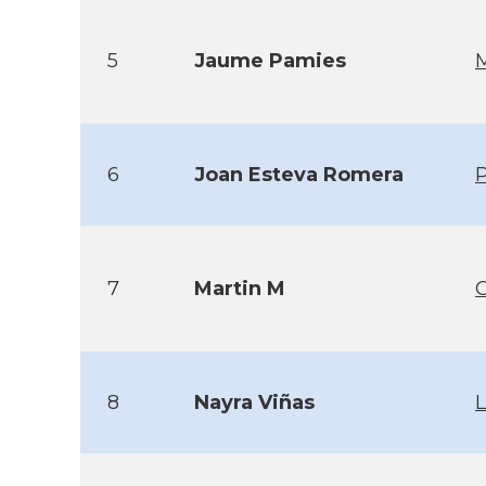
5
Jaume Pamies
6
Joan Esteva Romera
P
7
Martin M
8
Nayra Viñas