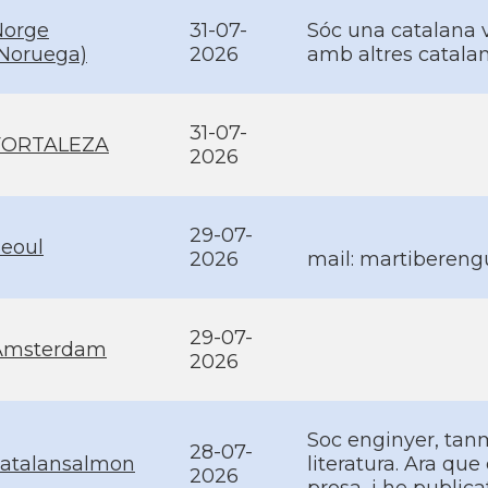
Norge
31-07-
Sóc una catalana v
Noruega)
2026
amb altres catalan
31-07-
FORTALEZA
2026
29-07-
eoul
2026
mail: martibere
29-07-
Amsterdam
2026
Soc enginyer, tan
28-07-
catalansalmon
literatura. Ara que
2026