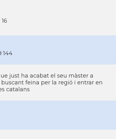
 16
9 144
que just ha acabat el seu màster a
c buscant feina per la regió i entrar en
es catalans