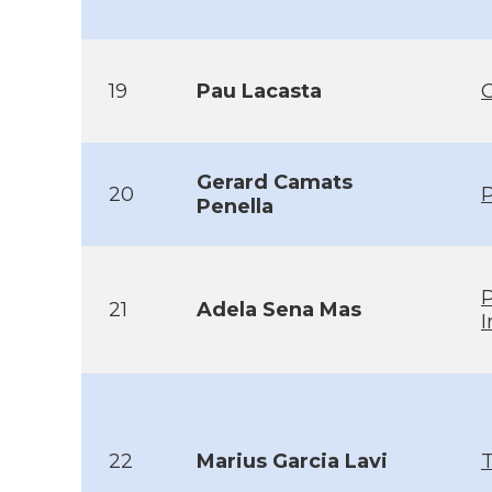
19
Pau Lacasta
Gerard Camats
20
P
Penella
21
Adela Sena Mas
I
22
Marius Garcia Lavi
T