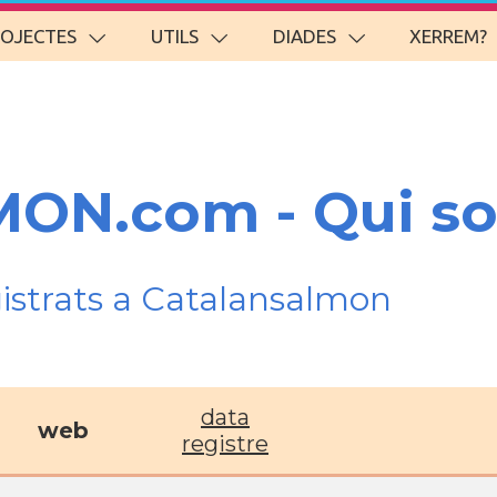
ROJECTES
UTILS
DIADES
XERREM?
ON.com - Qui s
gistrats a Catalansalmon
data
web
registre