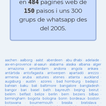
en
pagines web de
484
països i uns 300
150
grups de whatsapp des
del 2005.
aachen
·
aalborg
·
aalst
·
aberdeen
·
abu dhabi
·
adelaide
·
aix-en-provence
·
al-aaiun
·
alabama
·
alaska
·
albania
·
alger
·
amazonia
·
amsterdam
·
andorra
·
angola
·
ankara
·
antàrtida
·
antofagasta
·
antwerpen
·
apartadó
·
arezzo
·
armenia
·
aruba
·
asturies
·
atenes
·
atlanta
·
auckland
·
augsburg
·
austin
·
azores
·
bad homburg
·
badajoz
·
bahrain
·
baku
·
bali
·
baltimore
·
bangalore
·
bangladesh
·
bangor
·
bari
·
basel
·
bath
·
bayreuth
·
beijing
·
beirut
·
belém
·
belfast
·
belize
·
berlin
·
bern
·
beziers
·
bilbao
·
birmingham
·
bogota
·
bologna
·
bonn
·
bordeaux
·
boston
·
botswana
·
bournemouth
·
brasilia
·
bratislava
·