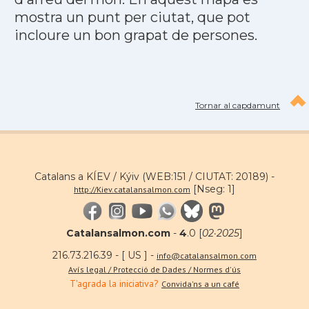
mostra un punt per ciutat, que pot
incloure un bon grapat de persones.
Tornar al capdamunt
Catalans a KÍEV / Kýiv (WEB:151 / CIUTAT: 20189) -
[Nseg: 1]
http://Kiev.catalansalmon.com
Catalansalmon.com
-
4
.0 [
02·2025
]
216.73.216.39 - [ US ] -
info@catalansalmon.com
Avís legal / Protecció de Dades / Normes d'ús
T'agrada la iniciativa?
Convida'ns a un café