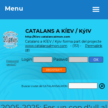
Menu
Menu
CATALANS A KÍEV / KýIV
http://Kiev.catalansalmon.com
Catalans a KÍEV / Kýiv forma part del projecte
www.catalansalmon.com
- (151) -
Permalink
(#)
Login
Passwd
Password
perdut?
REGISTRA'T
Buscar ciutat de CATALANSALMON:
2005-2025: Fes un cop d'ull al