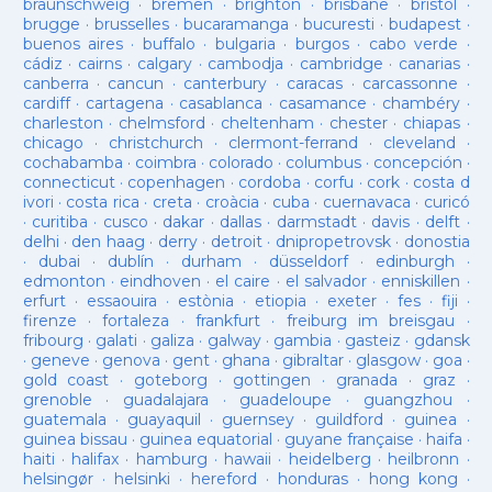
braunschweig
·
bremen
·
brighton
·
brisbane
·
bristol
·
brugge
·
brusselles
·
bucaramanga
·
bucuresti
·
budapest
·
buenos aires
·
buffalo
·
bulgaria
·
burgos
·
cabo verde
·
cádiz
·
cairns
·
calgary
·
cambodja
·
cambridge
·
canarias
·
canberra
·
cancun
·
canterbury
·
caracas
·
carcassonne
·
cardiff
·
cartagena
·
casablanca
·
casamance
·
chambéry
·
charleston
·
chelmsford
·
cheltenham
·
chester
·
chiapas
·
chicago
·
christchurch
·
clermont-ferrand
·
cleveland
·
cochabamba
·
coimbra
·
colorado
·
columbus
·
concepción
·
connecticut
·
copenhagen
·
cordoba
·
corfu
·
cork
·
costa d
ivori
·
costa rica
·
creta
·
croàcia
·
cuba
·
cuernavaca
·
curicó
·
curitiba
·
cusco
·
dakar
·
dallas
·
darmstadt
·
davis
·
delft
·
delhi
·
den haag
·
derry
·
detroit
·
dnipropetrovsk
·
donostia
·
dubai
·
dublín
·
durham
·
düsseldorf
·
edinburgh
·
edmonton
·
eindhoven
·
el caire
·
el salvador
·
enniskillen
·
erfurt
·
essaouira
·
estònia
·
etiopia
·
exeter
·
fes
·
fiji
·
firenze
·
fortaleza
·
frankfurt
·
freiburg im breisgau
·
fribourg
·
galati
·
galiza
·
galway
·
gambia
·
gasteiz
·
gdansk
·
geneve
·
genova
·
gent
·
ghana
·
gibraltar
·
glasgow
·
goa
·
gold coast
·
goteborg
·
gottingen
·
granada
·
graz
·
grenoble
·
guadalajara
·
guadeloupe
·
guangzhou
·
guatemala
·
guayaquil
·
guernsey
·
guildford
·
guinea
·
guinea bissau
·
guinea equatorial
·
guyane française
·
haifa
·
haiti
·
halifax
·
hamburg
·
hawaii
·
heidelberg
·
heilbronn
·
helsingør
·
helsinki
·
hereford
·
honduras
·
hong kong
·