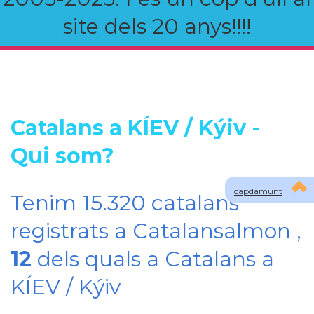
site dels 20 anys!!!!
Catalans a KÍEV / Kýiv -
Qui som?
capdamunt
Tenim 15.320 catalans
registrats a Catalansalmon ,
12
dels quals a Catalans a
KÍEV / Kýiv