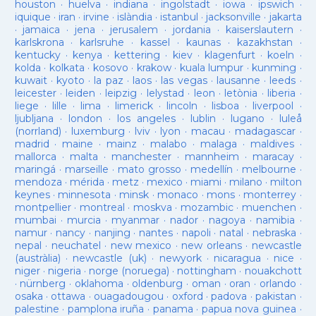
houston
·
huelva
·
indiana
·
ingolstadt
·
iowa
·
ipswich
·
iquique
·
iran
·
irvine
·
islàndia
·
istanbul
·
jacksonville
·
jakarta
·
jamaica
·
jena
·
jerusalem
·
jordania
·
kaiserslautern
·
karlskrona
·
karlsruhe
·
kassel
·
kaunas
·
kazakhstan
·
kentucky
·
kenya
·
kettering
·
kiev
·
klagenfurt
·
koeln
·
kolda
·
kolkata
·
kosovo
·
krakow
·
kuala lumpur
·
kunming
·
kuwait
·
kyoto
·
la paz
·
laos
·
las vegas
·
lausanne
·
leeds
·
leicester
·
leiden
·
leipzig
·
lelystad
·
leon
·
letònia
·
liberia
·
liege
·
lille
·
lima
·
limerick
·
lincoln
·
lisboa
·
liverpool
·
ljubljana
·
london
·
los angeles
·
lublin
·
lugano
·
luleå
(norrland)
·
luxemburg
·
lviv
·
lyon
·
macau
·
madagascar
·
madrid
·
maine
·
mainz
·
malabo
·
malaga
·
maldives
·
mallorca
·
malta
·
manchester
·
mannheim
·
maracay
·
maringá
·
marseille
·
mato grosso
·
medellín
·
melbourne
·
mendoza
·
mérida
·
metz
·
mexico
·
miami
·
milano
·
milton
keynes
·
minnesota
·
minsk
·
monaco
·
mons
·
monterrey
·
montpellier
·
montreal
·
moskva
·
mozambic
·
muenchen
·
mumbai
·
murcia
·
myanmar
·
nador
·
nagoya
·
namibia
·
namur
·
nancy
·
nanjing
·
nantes
·
napoli
·
natal
·
nebraska
·
nepal
·
neuchatel
·
new mexico
·
new orleans
·
newcastle
(austràlia)
·
newcastle (uk)
·
newyork
·
nicaragua
·
nice
·
niger
·
nigeria
·
norge (noruega)
·
nottingham
·
nouakchott
·
nürnberg
·
oklahoma
·
oldenburg
·
oman
·
oran
·
orlando
·
osaka
·
ottawa
·
ouagadougou
·
oxford
·
padova
·
pakistan
·
palestine
·
pamplona iruña
·
panama
·
papua nova guinea
·