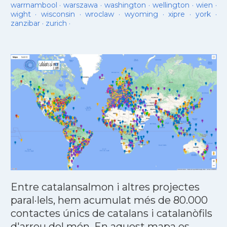
warrnambool
·
warszawa
·
washington
·
wellington
·
wien
·
wight
·
wisconsin
·
wroclaw
·
wyoming
·
xipre
·
york
·
zanzibar
·
zurich
·
Entre catalansalmon i altres projectes
paral·lels, hem acumulat més de 80.000
contactes únics de catalans i catalanòfils
d'arreu del món. En aquest mapa es