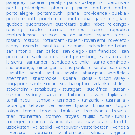
paraguay
·
parana
·
paraty
·
paris
·
patagonia
·
perpinya
·
perth
·
philadelphia
·
phoenix
·
pilipinas
·
portland
·
porto
·
porto alegre
·
portsmouth
·
praha
·
providence
·
puebla
·
puerto montt
·
puerto rico
·
punta cana
·
qatar
·
qingdao
·
quebec
·
queenstown
·
querétaro
·
quito
·
rabat
·
rd congo
·
reading
·
recife
·
reims
·
rennes
·
reno
·
republica
centreafricana
·
reunion
·
rio de janeiro
·
riyadh
·
roma
·
rosario
·
rostock
·
rotterdam
·
rouen
·
rovaniemi
·
rovereto
·
rugby
·
rwanda
·
saint louis
·
salonica
·
salvador de bahia
·
san antonio
·
san carlos
·
san diego
·
san francisco
·
san
pedro sula
·
sanluispotosí
·
sant petersburg
·
santa cruz de
la sierra
·
santander
·
santiago de chile
·
santo domingo
·
são lourenço, minas gerais
·
sao paulo
·
sarasota
·
sardenya
·
seattle
·
seoul
·
serbia
·
sevilla
·
shanghai
·
sheffield
·
shenzhen
·
sherbrooke
·
sibèria
·
sicilia
·
silicon valley
·
singapore
·
south sudan
·
southampton
·
sri lanka
·
stirling
·
stockholm
·
strasbourg
·
stuttgart
·
sud-âfrica
·
sudan
·
suzhou
·
sydney
·
szczecin
·
tailandia
·
taiwan
·
tajikistan
·
tamil nadu
·
tampa
·
tampere
·
tanzania
·
tasmania
·
tauranga
·
tel aviv
·
tennessee
·
tijuana
·
timisoara
·
togo
·
tokyo
·
torino
·
toronto
·
toulouse
·
transilvania
·
treviso
·
trier
·
trollhattan
·
tromso
·
troyes
·
trujillo
·
tunis
·
turku
·
tübingen
·
uganda
·
ulaanbaatar
·
uruguay
·
utah
·
utrecht
·
uzbekistan
·
valladolid
·
vancouver
·
vasterbotten
·
venezia
·
veracruz
·
vietnam
·
villahermosa
·
vilnius
·
virginia
·