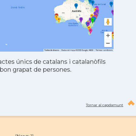
tes únics de catalans i catalanòfils
 bon grapat de persones.
Tornar al capdamunt