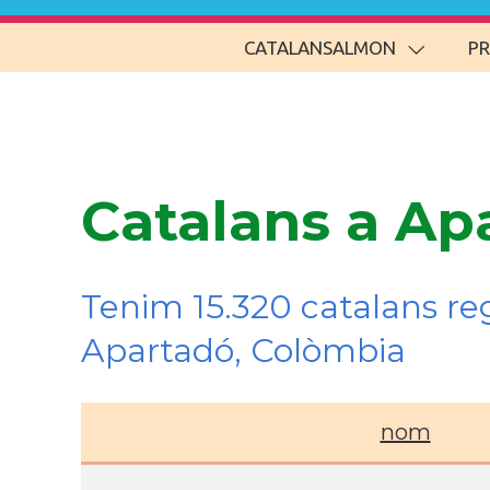
CATALANSALMON
P
Catalans a Ap
Tenim 15.320 catalans re
Apartadó, Colòmbia
nom