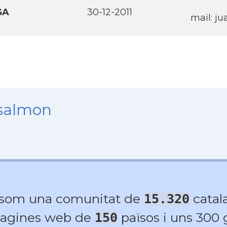
GA
30-12-2011
mail: j
nsalmon
 som una comunitat de
catala
15.320
agines web de
països i uns 300
150