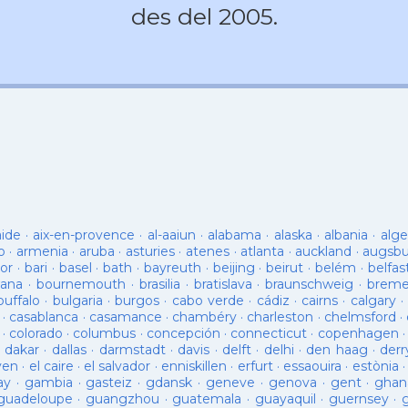
des del 2005.
aide
·
aix-en-provence
·
al-aaiun
·
alabama
·
alaska
·
albania
·
alge
o
·
armenia
·
aruba
·
asturies
·
atenes
·
atlanta
·
auckland
·
augsb
or
·
bari
·
basel
·
bath
·
bayreuth
·
beijing
·
beirut
·
belém
·
belfas
ana
·
bournemouth
·
brasilia
·
bratislava
·
braunschweig
·
brem
buffalo
·
bulgaria
·
burgos
·
cabo verde
·
cádiz
·
cairns
·
calgary
·
·
casablanca
·
casamance
·
chambéry
·
charleston
·
chelmsford
·
·
colorado
·
columbus
·
concepción
·
connecticut
·
copenhagen
·
dakar
·
dallas
·
darmstadt
·
davis
·
delft
·
delhi
·
den haag
·
derr
ven
·
el caire
·
el salvador
·
enniskillen
·
erfurt
·
essaouira
·
estònia
ay
·
gambia
·
gasteiz
·
gdansk
·
geneve
·
genova
·
gent
·
ghan
guadeloupe
·
guangzhou
·
guatemala
·
guayaquil
·
guernsey
·