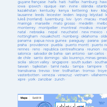
guyane française
·
haifa
·
haiti
·
halifax
·
hamburg
·
hawa
iowa
·
ipswich
·
iquique
·
iran
·
irvine
·
islàndia
·
istanb
kazakhstan
·
kentucky
·
kenya
·
kettering
·
kiev
·
kla
lausanne
·
leeds
·
leicester
·
leiden
·
leipzig
·
lelystad
·
luleå (norrland)
·
luxemburg
·
lviv
·
lyon
·
macau
·
mad
maringá
·
marseille
·
mato grosso
·
medellín
·
melb
monterrey
·
montpellier
·
montreal
·
moskva
·
mozam
natal
·
nebraska
·
nepal
·
neuchatel
·
new mexico
·
nottingham
·
nouakchott
·
nürnberg
·
oklahoma
·
old
panama
·
papua nova guinea
·
paraguay
·
parana
·
par
praha
·
providence
·
puebla
·
puerto montt
·
puerto ri
rennes
·
reno
·
republica centreafricana
·
reunion
·
ri
salonica
·
salvador de bahia
·
san antonio
·
san carlos
·
de chile
·
santo domingo
·
são lourenço, minas gerais
sicilia
·
silicon valley
·
singapore
·
south sudan
·
south
taiwan
·
tajikistan
·
tamil nadu
·
tampa
·
tampere
·
transilvania
·
treviso
·
trier
·
trollhattan
·
tromso
·
troye
vasterbotten
·
venezia
·
veracruz
·
vietnam
·
villaherm
xipre
·
york
·
zanzibar
·
zurich
·