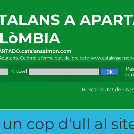
TALANS A APART
LòMBIA
PARTADO.catalansalmon.com
 Apartadó, Colòmbia forma part del projecte
www.catalansalmon
Pa
Passwd
per
Buscar ciutat de C
n cop d'ull al site