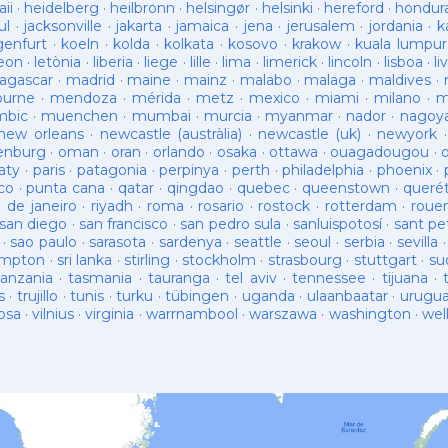
ii
·
heidelberg
·
heilbronn
·
helsingør
·
helsinki
·
hereford
·
hondur
ul
·
jacksonville
·
jakarta
·
jamaica
·
jena
·
jerusalem
·
jordania
·
k
genfurt
·
koeln
·
kolda
·
kolkata
·
kosovo
·
krakow
·
kuala lumpur
leon
·
letònia
·
liberia
·
liege
·
lille
·
lima
·
limerick
·
lincoln
·
lisboa
·
li
agascar
·
madrid
·
maine
·
mainz
·
malabo
·
malaga
·
maldives
·
ourne
·
mendoza
·
mérida
·
metz
·
mexico
·
miami
·
milano
·
m
bic
·
muenchen
·
mumbai
·
murcia
·
myanmar
·
nador
·
nagoy
new orleans
·
newcastle (austràlia)
·
newcastle (uk)
·
newyork
enburg
·
oman
·
oran
·
orlando
·
osaka
·
ottawa
·
ouagadougou
·
aty
·
paris
·
patagonia
·
perpinya
·
perth
·
philadelphia
·
phoenix
·
co
·
punta cana
·
qatar
·
qingdao
·
quebec
·
queenstown
·
queré
o de janeiro
·
riyadh
·
roma
·
rosario
·
rostock
·
rotterdam
·
roue
san diego
·
san francisco
·
san pedro sula
·
sanluispotosí
·
sant pe
·
sao paulo
·
sarasota
·
sardenya
·
seattle
·
seoul
·
serbia
·
sevilla
ampton
·
sri lanka
·
stirling
·
stockholm
·
strasbourg
·
stuttgart
·
su
tanzania
·
tasmania
·
tauranga
·
tel aviv
·
tennessee
·
tijuana
·
s
·
trujillo
·
tunis
·
turku
·
tübingen
·
uganda
·
ulaanbaatar
·
urugu
osa
·
vilnius
·
virginia
·
warrnambool
·
warszawa
·
washington
·
wel