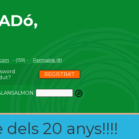
ADó,
.com
- (159) -
Permalink (#)
ssword
REGISTRA'T
dut?
ATALANSALMON:
 dels 20 anys!!!!