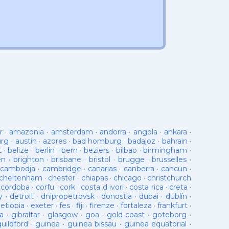
r
·
amazonia
·
amsterdam
·
andorra
·
angola
·
ankara
·
urg
·
austin
·
azores
·
bad homburg
·
badajoz
·
bahrain
·
t
·
belize
·
berlin
·
bern
·
beziers
·
bilbao
·
birmingham
·
en
·
brighton
·
brisbane
·
bristol
·
brugge
·
brusselles
·
cambodja
·
cambridge
·
canarias
·
canberra
·
cancun
·
cheltenham
·
chester
·
chiapas
·
chicago
·
christchurch
·
cordoba
·
corfu
·
cork
·
costa d ivori
·
costa rica
·
creta
·
y
·
detroit
·
dnipropetrovsk
·
donostia
·
dubai
·
dublín
·
·
etiopia
·
exeter
·
fes
·
fiji
·
firenze
·
fortaleza
·
frankfurt
·
a
·
gibraltar
·
glasgow
·
goa
·
gold coast
·
goteborg
·
guildford
·
guinea
·
guinea bissau
·
guinea equatorial
·