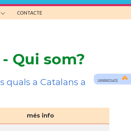
CONTACTE
 - Qui som?
s quals a Catalans a
capdamunt
més info