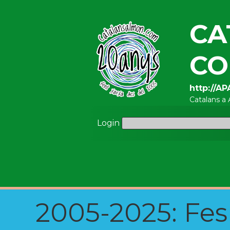
CA
CO
http://A
Catalans a
Login
2005-2025: Fes u