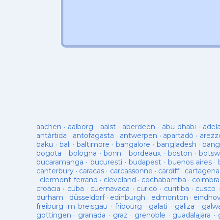
aachen
·
aalborg
·
aalst
·
aberdeen
·
abu dhabi
·
adel
antàrtida
·
antofagasta
·
antwerpen
·
apartadó
·
arezz
baku
·
bali
·
baltimore
·
bangalore
·
bangladesh
·
bang
bogota
·
bologna
·
bonn
·
bordeaux
·
boston
·
botsw
bucaramanga
·
bucuresti
·
budapest
·
buenos aires
·
canterbury
·
caracas
·
carcassonne
·
cardiff
·
cartagena
·
clermont-ferrand
·
cleveland
·
cochabamba
·
coimbra
croàcia
·
cuba
·
cuernavaca
·
curicó
·
curitiba
·
cusco
durham
·
düsseldorf
·
edinburgh
·
edmonton
·
eindho
freiburg im breisgau
·
fribourg
·
galati
·
galiza
·
galw
gottingen
·
granada
·
graz
·
grenoble
·
guadalajara
·