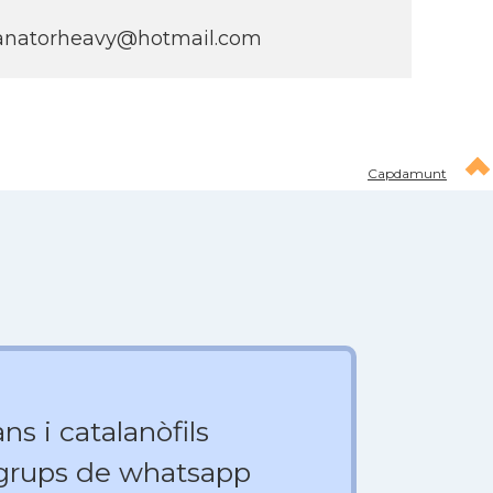
uanatorheavy@hotmail.com
Capdamunt
ns i catalanòfils
 grups de whatsapp