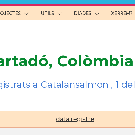
ROJECTES
UTILS
DIADES
XERREM?
artadó, Colòmbia
gistrats a Catalansalmon ,
1
del
data registre