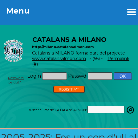
Menu
Menu
CATALANS A MILANO
http://milano.catalansalmon.com
Catalans a MILANO forma part del projecte
www.catalansalmon.com
- (56) -
Permalink
(#)
Login
Passwd
Password
perdut?
REGISTRA'T
Buscar ciutat de CATALANSALMON:
2005-2025: Fes un cop d'ull al