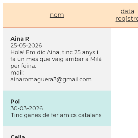
data
nom
registr
Aina R
25-05-2026
Hola! Em dic Aina, tinc 25 anys i
fa un mes que vaig arribar a Milà
per feina.
mail:
ainaromaguera3@gmail.com
Pol
30-03-2026
Tinc ganes de fer amics catalans
Celia