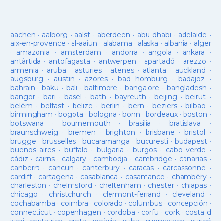
aachen
·
aalborg
·
aalst
·
aberdeen
·
abu dhabi
·
adelaide
·
aix-en-provence
·
al-aaiun
·
alabama
·
alaska
·
albania
·
alger
·
amazonia
·
amsterdam
·
andorra
·
angola
·
ankara
·
antàrtida
·
antofagasta
·
antwerpen
·
apartadó
·
arezzo
·
armenia
·
aruba
·
asturies
·
atenes
·
atlanta
·
auckland
·
augsburg
·
austin
·
azores
·
bad homburg
·
badajoz
·
bahrain
·
baku
·
bali
·
baltimore
·
bangalore
·
bangladesh
·
bangor
·
bari
·
basel
·
bath
·
bayreuth
·
beijing
·
beirut
·
belém
·
belfast
·
belize
·
berlin
·
bern
·
beziers
·
bilbao
·
birmingham
·
bogota
·
bologna
·
bonn
·
bordeaux
·
boston
·
botswana
·
bournemouth
·
brasilia
·
bratislava
·
braunschweig
·
bremen
·
brighton
·
brisbane
·
bristol
·
brugge
·
brusselles
·
bucaramanga
·
bucuresti
·
budapest
·
buenos aires
·
buffalo
·
bulgaria
·
burgos
·
cabo verde
·
cádiz
·
cairns
·
calgary
·
cambodja
·
cambridge
·
canarias
·
canberra
·
cancun
·
canterbury
·
caracas
·
carcassonne
·
cardiff
·
cartagena
·
casablanca
·
casamance
·
chambéry
·
charleston
·
chelmsford
·
cheltenham
·
chester
·
chiapas
·
chicago
·
christchurch
·
clermont-ferrand
·
cleveland
·
cochabamba
·
coimbra
·
colorado
·
columbus
·
concepción
·
connecticut
·
copenhagen
·
cordoba
·
corfu
·
cork
·
costa d