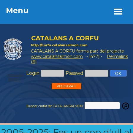
Menu
Menu
CATALANS A CORFU
http://corfu.catalansalmon.com
CATALANS A CORFU forma part del projecte
www.catalansalmon.com
- (477) -
Permalink
(#)
Login
Passwd
Password
perdut?
REGISTRA'T
Buscar ciutat de CATALANSALMON:
2005-2025: Fes un cop d'ull al