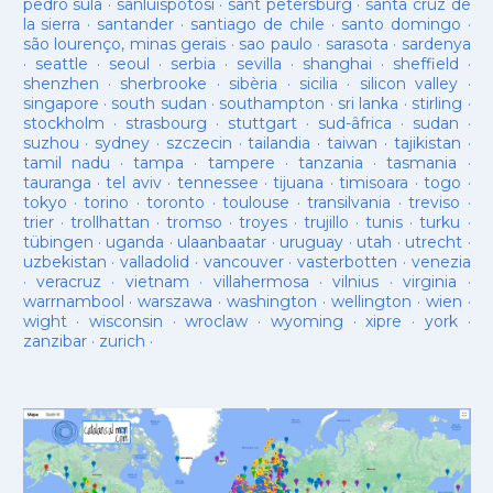
pedro sula
·
sanluispotosí
·
sant petersburg
·
santa cruz de
la sierra
·
santander
·
santiago de chile
·
santo domingo
·
são lourenço, minas gerais
·
sao paulo
·
sarasota
·
sardenya
·
seattle
·
seoul
·
serbia
·
sevilla
·
shanghai
·
sheffield
·
shenzhen
·
sherbrooke
·
sibèria
·
sicilia
·
silicon valley
·
singapore
·
south sudan
·
southampton
·
sri lanka
·
stirling
·
stockholm
·
strasbourg
·
stuttgart
·
sud-âfrica
·
sudan
·
suzhou
·
sydney
·
szczecin
·
tailandia
·
taiwan
·
tajikistan
·
tamil nadu
·
tampa
·
tampere
·
tanzania
·
tasmania
·
tauranga
·
tel aviv
·
tennessee
·
tijuana
·
timisoara
·
togo
·
tokyo
·
torino
·
toronto
·
toulouse
·
transilvania
·
treviso
·
trier
·
trollhattan
·
tromso
·
troyes
·
trujillo
·
tunis
·
turku
·
tübingen
·
uganda
·
ulaanbaatar
·
uruguay
·
utah
·
utrecht
·
uzbekistan
·
valladolid
·
vancouver
·
vasterbotten
·
venezia
·
veracruz
·
vietnam
·
villahermosa
·
vilnius
·
virginia
·
warrnambool
·
warszawa
·
washington
·
wellington
·
wien
·
wight
·
wisconsin
·
wroclaw
·
wyoming
·
xipre
·
york
·
zanzibar
·
zurich
·