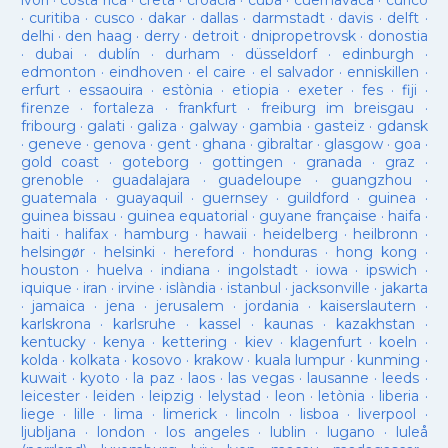
ivori
·
costa rica
·
creta
·
croàcia
·
cuba
·
cuernavaca
·
curicó
·
curitiba
·
cusco
·
dakar
·
dallas
·
darmstadt
·
davis
·
delft
·
delhi
·
den haag
·
derry
·
detroit
·
dnipropetrovsk
·
donostia
·
dubai
·
dublín
·
durham
·
düsseldorf
·
edinburgh
·
edmonton
·
eindhoven
·
el caire
·
el salvador
·
enniskillen
·
erfurt
·
essaouira
·
estònia
·
etiopia
·
exeter
·
fes
·
fiji
·
firenze
·
fortaleza
·
frankfurt
·
freiburg im breisgau
·
fribourg
·
galati
·
galiza
·
galway
·
gambia
·
gasteiz
·
gdansk
·
geneve
·
genova
·
gent
·
ghana
·
gibraltar
·
glasgow
·
goa
·
gold coast
·
goteborg
·
gottingen
·
granada
·
graz
·
grenoble
·
guadalajara
·
guadeloupe
·
guangzhou
·
guatemala
·
guayaquil
·
guernsey
·
guildford
·
guinea
·
guinea bissau
·
guinea equatorial
·
guyane française
·
haifa
·
haiti
·
halifax
·
hamburg
·
hawaii
·
heidelberg
·
heilbronn
·
helsingør
·
helsinki
·
hereford
·
honduras
·
hong kong
·
houston
·
huelva
·
indiana
·
ingolstadt
·
iowa
·
ipswich
·
iquique
·
iran
·
irvine
·
islàndia
·
istanbul
·
jacksonville
·
jakarta
·
jamaica
·
jena
·
jerusalem
·
jordania
·
kaiserslautern
·
karlskrona
·
karlsruhe
·
kassel
·
kaunas
·
kazakhstan
·
kentucky
·
kenya
·
kettering
·
kiev
·
klagenfurt
·
koeln
·
kolda
·
kolkata
·
kosovo
·
krakow
·
kuala lumpur
·
kunming
·
kuwait
·
kyoto
·
la paz
·
laos
·
las vegas
·
lausanne
·
leeds
·
leicester
·
leiden
·
leipzig
·
lelystad
·
leon
·
letònia
·
liberia
·
liege
·
lille
·
lima
·
limerick
·
lincoln
·
lisboa
·
liverpool
·
ljubljana
·
london
·
los angeles
·
lublin
·
lugano
·
luleå