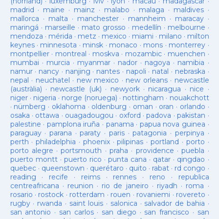
(norrland)
·
luxemburg
·
lviv
·
lyon
·
macau
·
madagascar
·
madrid
·
maine
·
mainz
·
malabo
·
malaga
·
maldives
·
mallorca
·
malta
·
manchester
·
mannheim
·
maracay
·
maringá
·
marseille
·
mato grosso
·
medellín
·
melbourne
·
mendoza
·
mérida
·
metz
·
mexico
·
miami
·
milano
·
milton
keynes
·
minnesota
·
minsk
·
monaco
·
mons
·
monterrey
·
montpellier
·
montreal
·
moskva
·
mozambic
·
muenchen
·
mumbai
·
murcia
·
myanmar
·
nador
·
nagoya
·
namibia
·
namur
·
nancy
·
nanjing
·
nantes
·
napoli
·
natal
·
nebraska
·
nepal
·
neuchatel
·
new mexico
·
new orleans
·
newcastle
(austràlia)
·
newcastle (uk)
·
newyork
·
nicaragua
·
nice
·
niger
·
nigeria
·
norge (noruega)
·
nottingham
·
nouakchott
·
nürnberg
·
oklahoma
·
oldenburg
·
oman
·
oran
·
orlando
·
osaka
·
ottawa
·
ouagadougou
·
oxford
·
padova
·
pakistan
·
palestine
·
pamplona iruña
·
panama
·
papua nova guinea
·
paraguay
·
parana
·
paraty
·
paris
·
patagonia
·
perpinya
·
perth
·
philadelphia
·
phoenix
·
pilipinas
·
portland
·
porto
·
porto alegre
·
portsmouth
·
praha
·
providence
·
puebla
·
puerto montt
·
puerto rico
·
punta cana
·
qatar
·
qingdao
·
quebec
·
queenstown
·
querétaro
·
quito
·
rabat
·
rd congo
·
reading
·
recife
·
reims
·
rennes
·
reno
·
republica
centreafricana
·
reunion
·
rio de janeiro
·
riyadh
·
roma
·
rosario
·
rostock
·
rotterdam
·
rouen
·
rovaniemi
·
rovereto
·
rugby
·
rwanda
·
saint louis
·
salonica
·
salvador de bahia
·
san antonio
·
san carlos
·
san diego
·
san francisco
·
san