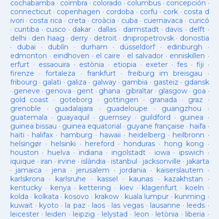
cochabamba
·
coimbra
·
colorado
·
columbus
·
concepción
·
connecticut
·
copenhagen
·
cordoba
·
corfu
·
cork
·
costa d
ivori
·
costa rica
·
creta
·
croàcia
·
cuba
·
cuernavaca
·
curicó
·
curitiba
·
cusco
·
dakar
·
dallas
·
darmstadt
·
davis
·
delft
·
delhi
·
den haag
·
derry
·
detroit
·
dnipropetrovsk
·
donostia
·
dubai
·
dublín
·
durham
·
düsseldorf
·
edinburgh
·
edmonton
·
eindhoven
·
el caire
·
el salvador
·
enniskillen
·
erfurt
·
essaouira
·
estònia
·
etiopia
·
exeter
·
fes
·
fiji
·
firenze
·
fortaleza
·
frankfurt
·
freiburg im breisgau
·
fribourg
·
galati
·
galiza
·
galway
·
gambia
·
gasteiz
·
gdansk
·
geneve
·
genova
·
gent
·
ghana
·
gibraltar
·
glasgow
·
goa
·
gold coast
·
goteborg
·
gottingen
·
granada
·
graz
·
grenoble
·
guadalajara
·
guadeloupe
·
guangzhou
·
guatemala
·
guayaquil
·
guernsey
·
guildford
·
guinea
·
guinea bissau
·
guinea equatorial
·
guyane française
·
haifa
·
haiti
·
halifax
·
hamburg
·
hawaii
·
heidelberg
·
heilbronn
·
helsingør
·
helsinki
·
hereford
·
honduras
·
hong kong
·
houston
·
huelva
·
indiana
·
ingolstadt
·
iowa
·
ipswich
·
iquique
·
iran
·
irvine
·
islàndia
·
istanbul
·
jacksonville
·
jakarta
·
jamaica
·
jena
·
jerusalem
·
jordania
·
kaiserslautern
·
karlskrona
·
karlsruhe
·
kassel
·
kaunas
·
kazakhstan
·
kentucky
·
kenya
·
kettering
·
kiev
·
klagenfurt
·
koeln
·
kolda
·
kolkata
·
kosovo
·
krakow
·
kuala lumpur
·
kunming
·
kuwait
·
kyoto
·
la paz
·
laos
·
las vegas
·
lausanne
·
leeds
·
leicester
·
leiden
·
leipzig
·
lelystad
·
leon
·
letònia
·
liberia
·