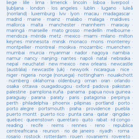
liege
·
lille
·
lima
·
limerick
·
lincoln
·
lisboa
·
liverpool
·
ljubljana
·
london
·
los angeles
·
lublin
·
lugano
·
luleå
(norrland)
·
luxemburg
·
lviv
·
lyon
·
macau
·
madagascar
·
madrid
·
maine
·
mainz
·
malabo
·
malaga
·
maldives
·
mallorca
·
malta
·
manchester
·
mannheim
·
maracay
·
maringá
·
marseille
·
mato grosso
·
medellín
·
melbourne
·
mendoza
·
mérida
·
metz
·
mexico
·
miami
·
milano
·
milton
keynes
·
minnesota
·
minsk
·
monaco
·
mons
·
monterrey
·
montpellier
·
montreal
·
moskva
·
mozambic
·
muenchen
·
mumbai
·
murcia
·
myanmar
·
nador
·
nagoya
·
namibia
·
namur
·
nancy
·
nanjing
·
nantes
·
napoli
·
natal
·
nebraska
·
nepal
·
neuchatel
·
new mexico
·
new orleans
·
newcastle
(austràlia)
·
newcastle (uk)
·
newyork
·
nicaragua
·
nice
·
niger
·
nigeria
·
norge (noruega)
·
nottingham
·
nouakchott
·
nürnberg
·
oklahoma
·
oldenburg
·
oman
·
oran
·
orlando
·
osaka
·
ottawa
·
ouagadougou
·
oxford
·
padova
·
pakistan
·
palestine
·
pamplona iruña
·
panama
·
papua nova guinea
·
paraguay
·
parana
·
paraty
·
paris
·
patagonia
·
perpinya
·
perth
·
philadelphia
·
phoenix
·
pilipinas
·
portland
·
porto
·
porto alegre
·
portsmouth
·
praha
·
providence
·
puebla
·
puerto montt
·
puerto rico
·
punta cana
·
qatar
·
qingdao
·
quebec
·
queenstown
·
querétaro
·
quito
·
rabat
·
rd congo
·
reading
·
recife
·
reims
·
rennes
·
reno
·
republica
centreafricana
·
reunion
·
rio de janeiro
·
riyadh
·
roma
·
rosario
·
rostock
·
rotterdam
·
rouen
·
rovaniemi
·
rovereto
·