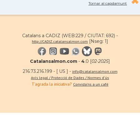
Tornar al capdamunt
Catalans a CADIZ (WEB:229 / CIUTAT: 692) -
[Nseg: 1]
http://CADIZ.catalansalmon.com
Catalansalmon.com
-
4
.0 [
02·2025
]
216.73.216.199 - [ US ] -
info@catalansalmon.com
Avís legal / Protecció de Dades / Normes d'ús
T'agrada la iniciativa?
Convida'ns a un café