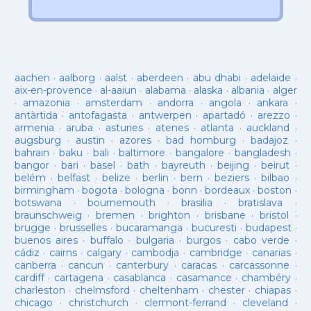
aachen
·
aalborg
·
aalst
·
aberdeen
·
abu dhabi
·
adelaide
·
aix-en-provence
·
al-aaiun
·
alabama
·
alaska
·
albania
·
alger
·
amazonia
·
amsterdam
·
andorra
·
angola
·
ankara
·
antàrtida
·
antofagasta
·
antwerpen
·
apartadó
·
arezzo
·
armenia
·
aruba
·
asturies
·
atenes
·
atlanta
·
auckland
·
augsburg
·
austin
·
azores
·
bad homburg
·
badajoz
·
bahrain
·
baku
·
bali
·
baltimore
·
bangalore
·
bangladesh
·
bangor
·
bari
·
basel
·
bath
·
bayreuth
·
beijing
·
beirut
·
belém
·
belfast
·
belize
·
berlin
·
bern
·
beziers
·
bilbao
·
birmingham
·
bogota
·
bologna
·
bonn
·
bordeaux
·
boston
·
botswana
·
bournemouth
·
brasilia
·
bratislava
·
braunschweig
·
bremen
·
brighton
·
brisbane
·
bristol
·
brugge
·
brusselles
·
bucaramanga
·
bucuresti
·
budapest
·
buenos aires
·
buffalo
·
bulgaria
·
burgos
·
cabo verde
·
cádiz
·
cairns
·
calgary
·
cambodja
·
cambridge
·
canarias
·
canberra
·
cancun
·
canterbury
·
caracas
·
carcassonne
·
cardiff
·
cartagena
·
casablanca
·
casamance
·
chambéry
·
charleston
·
chelmsford
·
cheltenham
·
chester
·
chiapas
·
chicago
·
christchurch
·
clermont-ferrand
·
cleveland
·