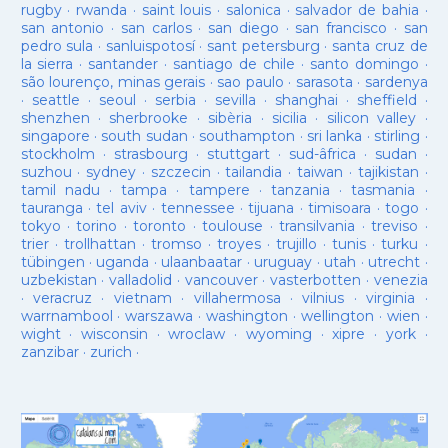
rugby
·
rwanda
·
saint louis
·
salonica
·
salvador de bahia
·
san antonio
·
san carlos
·
san diego
·
san francisco
·
san
pedro sula
·
sanluispotosí
·
sant petersburg
·
santa cruz de
la sierra
·
santander
·
santiago de chile
·
santo domingo
·
são lourenço, minas gerais
·
sao paulo
·
sarasota
·
sardenya
·
seattle
·
seoul
·
serbia
·
sevilla
·
shanghai
·
sheffield
·
shenzhen
·
sherbrooke
·
sibèria
·
sicilia
·
silicon valley
·
singapore
·
south sudan
·
southampton
·
sri lanka
·
stirling
·
stockholm
·
strasbourg
·
stuttgart
·
sud-âfrica
·
sudan
·
suzhou
·
sydney
·
szczecin
·
tailandia
·
taiwan
·
tajikistan
·
tamil nadu
·
tampa
·
tampere
·
tanzania
·
tasmania
·
tauranga
·
tel aviv
·
tennessee
·
tijuana
·
timisoara
·
togo
·
tokyo
·
torino
·
toronto
·
toulouse
·
transilvania
·
treviso
·
trier
·
trollhattan
·
tromso
·
troyes
·
trujillo
·
tunis
·
turku
·
tübingen
·
uganda
·
ulaanbaatar
·
uruguay
·
utah
·
utrecht
·
uzbekistan
·
valladolid
·
vancouver
·
vasterbotten
·
venezia
·
veracruz
·
vietnam
·
villahermosa
·
vilnius
·
virginia
·
warrnambool
·
warszawa
·
washington
·
wellington
·
wien
·
wight
·
wisconsin
·
wroclaw
·
wyoming
·
xipre
·
york
·
zanzibar
·
zurich
·