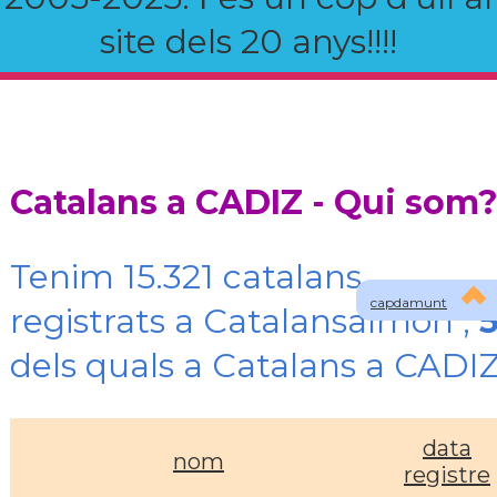
site dels 20 anys!!!!
Catalans a CADIZ - Qui som
Tenim 15.321 catalans
capdamunt
registrats a Catalansalmon ,
dels quals a Catalans a CADI
data
nom
registre