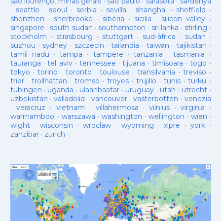
são lourenço, minas gerais
·
sao paulo
·
sarasota
·
sardenya
·
seattle
·
seoul
·
serbia
·
sevilla
·
shanghai
·
sheffield
·
shenzhen
·
sherbrooke
·
sibèria
·
sicilia
·
silicon valley
·
singapore
·
south sudan
·
southampton
·
sri lanka
·
stirling
·
stockholm
·
strasbourg
·
stuttgart
·
sud-âfrica
·
sudan
·
suzhou
·
sydney
·
szczecin
·
tailandia
·
taiwan
·
tajikistan
·
tamil nadu
·
tampa
·
tampere
·
tanzania
·
tasmania
·
tauranga
·
tel aviv
·
tennessee
·
tijuana
·
timisoara
·
togo
·
tokyo
·
torino
·
toronto
·
toulouse
·
transilvania
·
treviso
·
trier
·
trollhattan
·
tromso
·
troyes
·
trujillo
·
tunis
·
turku
·
tübingen
·
uganda
·
ulaanbaatar
·
uruguay
·
utah
·
utrecht
·
uzbekistan
·
valladolid
·
vancouver
·
vasterbotten
·
venezia
·
veracruz
·
vietnam
·
villahermosa
·
vilnius
·
virginia
·
warrnambool
·
warszawa
·
washington
·
wellington
·
wien
·
wight
·
wisconsin
·
wroclaw
·
wyoming
·
xipre
·
york
·
zanzibar
·
zurich
·