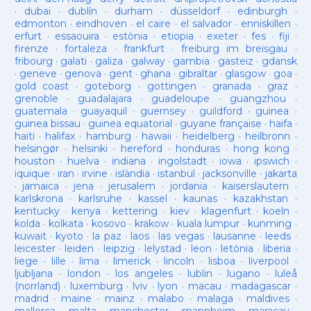
·
dubai
·
dublín
·
durham
·
düsseldorf
·
edinburgh
·
edmonton
·
eindhoven
·
el caire
·
el salvador
·
enniskillen
·
erfurt
·
essaouira
·
estònia
·
etiopia
·
exeter
·
fes
·
fiji
·
firenze
·
fortaleza
·
frankfurt
·
freiburg im breisgau
·
fribourg
·
galati
·
galiza
·
galway
·
gambia
·
gasteiz
·
gdansk
·
geneve
·
genova
·
gent
·
ghana
·
gibraltar
·
glasgow
·
goa
·
gold coast
·
goteborg
·
gottingen
·
granada
·
graz
·
grenoble
·
guadalajara
·
guadeloupe
·
guangzhou
·
guatemala
·
guayaquil
·
guernsey
·
guildford
·
guinea
·
guinea bissau
·
guinea equatorial
·
guyane française
·
haifa
·
haiti
·
halifax
·
hamburg
·
hawaii
·
heidelberg
·
heilbronn
·
helsingør
·
helsinki
·
hereford
·
honduras
·
hong kong
·
houston
·
huelva
·
indiana
·
ingolstadt
·
iowa
·
ipswich
·
iquique
·
iran
·
irvine
·
islàndia
·
istanbul
·
jacksonville
·
jakarta
·
jamaica
·
jena
·
jerusalem
·
jordania
·
kaiserslautern
·
karlskrona
·
karlsruhe
·
kassel
·
kaunas
·
kazakhstan
·
kentucky
·
kenya
·
kettering
·
kiev
·
klagenfurt
·
koeln
·
kolda
·
kolkata
·
kosovo
·
krakow
·
kuala lumpur
·
kunming
·
kuwait
·
kyoto
·
la paz
·
laos
·
las vegas
·
lausanne
·
leeds
·
leicester
·
leiden
·
leipzig
·
lelystad
·
leon
·
letònia
·
liberia
·
liege
·
lille
·
lima
·
limerick
·
lincoln
·
lisboa
·
liverpool
·
ljubljana
·
london
·
los angeles
·
lublin
·
lugano
·
luleå
(norrland)
·
luxemburg
·
lviv
·
lyon
·
macau
·
madagascar
·
madrid
·
maine
·
mainz
·
malabo
·
malaga
·
maldives
·