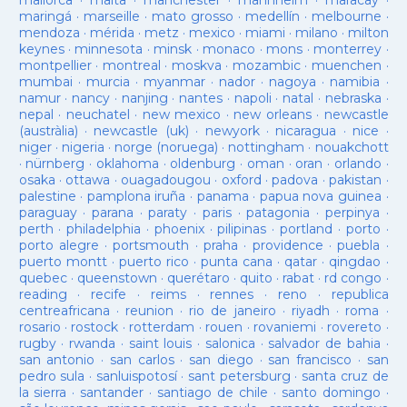
mallorca
·
malta
·
manchester
·
mannheim
·
maracay
·
maringá
·
marseille
·
mato grosso
·
medellín
·
melbourne
·
mendoza
·
mérida
·
metz
·
mexico
·
miami
·
milano
·
milton
keynes
·
minnesota
·
minsk
·
monaco
·
mons
·
monterrey
·
montpellier
·
montreal
·
moskva
·
mozambic
·
muenchen
·
mumbai
·
murcia
·
myanmar
·
nador
·
nagoya
·
namibia
·
namur
·
nancy
·
nanjing
·
nantes
·
napoli
·
natal
·
nebraska
·
nepal
·
neuchatel
·
new mexico
·
new orleans
·
newcastle
(austràlia)
·
newcastle (uk)
·
newyork
·
nicaragua
·
nice
·
niger
·
nigeria
·
norge (noruega)
·
nottingham
·
nouakchott
·
nürnberg
·
oklahoma
·
oldenburg
·
oman
·
oran
·
orlando
·
osaka
·
ottawa
·
ouagadougou
·
oxford
·
padova
·
pakistan
·
palestine
·
pamplona iruña
·
panama
·
papua nova guinea
·
paraguay
·
parana
·
paraty
·
paris
·
patagonia
·
perpinya
·
perth
·
philadelphia
·
phoenix
·
pilipinas
·
portland
·
porto
·
porto alegre
·
portsmouth
·
praha
·
providence
·
puebla
·
puerto montt
·
puerto rico
·
punta cana
·
qatar
·
qingdao
·
quebec
·
queenstown
·
querétaro
·
quito
·
rabat
·
rd congo
·
reading
·
recife
·
reims
·
rennes
·
reno
·
republica
centreafricana
·
reunion
·
rio de janeiro
·
riyadh
·
roma
·
rosario
·
rostock
·
rotterdam
·
rouen
·
rovaniemi
·
rovereto
·
rugby
·
rwanda
·
saint louis
·
salonica
·
salvador de bahia
·
san antonio
·
san carlos
·
san diego
·
san francisco
·
san
pedro sula
·
sanluispotosí
·
sant petersburg
·
santa cruz de
la sierra
·
santander
·
santiago de chile
·
santo domingo
·