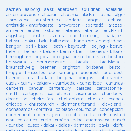
aachen
·
aalborg
·
aalst
·
aberdeen
·
abu dhabi
·
adelaide
·
aix-en-provence
·
al-aaiun
·
alabama
·
alaska
·
albania
·
alger
·
amazonia
·
amsterdam
·
andorra
·
angola
·
ankara
·
antàrtida
·
antofagasta
·
antwerpen
·
apartadó
·
arezzo
·
armenia
·
aruba
·
asturies
·
atenes
·
atlanta
·
auckland
·
augsburg
·
austin
·
azores
·
bad homburg
·
badajoz
·
bahrain
·
baku
·
bali
·
baltimore
·
bangalore
·
bangladesh
·
bangor
·
bari
·
basel
·
bath
·
bayreuth
·
beijing
·
beirut
·
belém
·
belfast
·
belize
·
berlin
·
bern
·
beziers
·
bilbao
·
birmingham
·
bogota
·
bologna
·
bonn
·
bordeaux
·
boston
·
botswana
·
bournemouth
·
brasilia
·
bratislava
·
braunschweig
·
bremen
·
brighton
·
brisbane
·
bristol
·
brugge
·
brusselles
·
bucaramanga
·
bucuresti
·
budapest
·
buenos aires
·
buffalo
·
bulgaria
·
burgos
·
cabo verde
·
cádiz
·
cairns
·
calgary
·
cambodja
·
cambridge
·
canarias
·
canberra
·
cancun
·
canterbury
·
caracas
·
carcassonne
·
cardiff
·
cartagena
·
casablanca
·
casamance
·
chambéry
·
charleston
·
chelmsford
·
cheltenham
·
chester
·
chiapas
·
chicago
·
christchurch
·
clermont-ferrand
·
cleveland
·
cochabamba
·
coimbra
·
colorado
·
columbus
·
concepción
·
connecticut
·
copenhagen
·
cordoba
·
corfu
·
cork
·
costa d
ivori
·
costa rica
·
creta
·
croàcia
·
cuba
·
cuernavaca
·
curicó
·
curitiba
·
cusco
·
dakar
·
dallas
·
darmstadt
·
davis
·
delft
·
delhi
·
den haag
·
derry
·
detroit
·
dnipropetrovsk
·
donostia