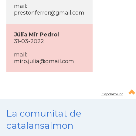
mail:
prestonferrer@gmail.com
Júlia Mir Pedrol
31-03-2022
mail:
mirp.julia@gmail.com
Capdamunt
La comunitat de
catalansalmon