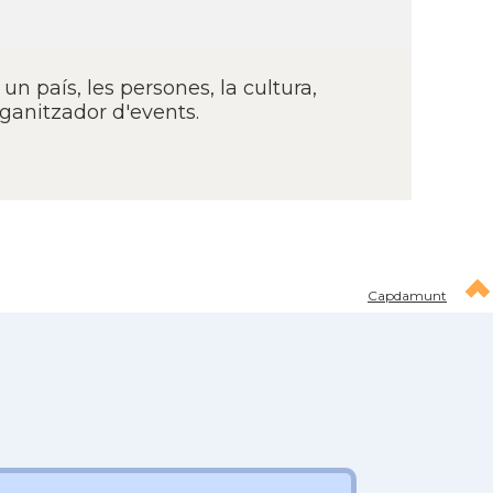
n paí­s, les persones, la cultura,
rganitzador d'events.
Capdamunt