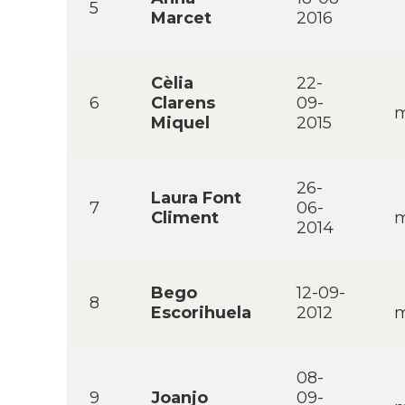
5
Marcet
2016
Cèlia
22-
6
Clarens
09-
m
Miquel
2015
26-
Laura Font
7
06-
Climent
m
2014
Bego
12-09-
8
Escorihuela
2012
m
08-
9
Joanjo
09-