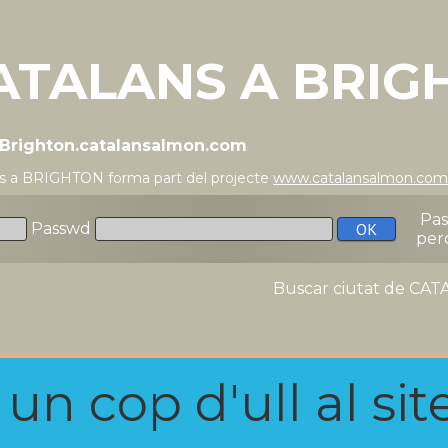
ATALANS A BRIG
//Brighton.catalansalmon.com
ns a BRIGHTON forma part del projecte
www.catalansalmon.com
Pa
Passwd
per
Buscar ciutat de C
n cop d'ull al site