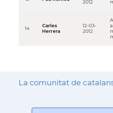
2012
m
A
Carles
12-03-
a
14
Herrera
2012
m
m
La comunitat de catala