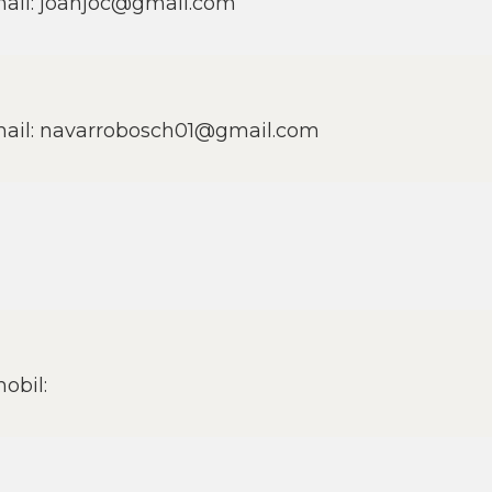
ail: joanjoc@gmail.com
ail: navarrobosch01@gmail.com
obil: