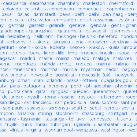
·
casablanca
·
casamance
·
chambéry
·
charleston
·
chelmsford
·
·
colorado
·
columbus
·
concepción
·
connecticut
·
copenhagen
·
dakar
·
dallas
·
darmstadt
·
davis
·
delft
·
delhi
·
den haag
·
derr
ven
·
el caire
·
el salvador
·
enniskillen
·
erfurt
·
essaouira
·
estònia
ay
·
gambia
·
gasteiz
·
gdansk
·
geneve
·
genova
·
gent
·
ghan
guadeloupe
·
guangzhou
·
guatemala
·
guayaquil
·
guernsey
·
ii
·
heidelberg
·
heilbronn
·
helsingør
·
helsinki
·
hereford
·
hondur
ul
·
jacksonville
·
jakarta
·
jamaica
·
jena
·
jerusalem
·
jordania
·
k
genfurt
·
koeln
·
kolda
·
kolkata
·
kosovo
·
krakow
·
kuala lumpur
leon
·
letònia
·
liberia
·
liege
·
lille
·
lima
·
limerick
·
lincoln
·
lisboa
·
li
agascar
·
madrid
·
maine
·
mainz
·
malabo
·
malaga
·
maldives
·
ourne
·
mendoza
·
mérida
·
metz
·
mexico
·
miami
·
milano
·
m
bic
·
muenchen
·
mumbai
·
murcia
·
myanmar
·
nador
·
nagoy
new orleans
·
newcastle (austràlia)
·
newcastle (uk)
·
newyork
enburg
·
oman
·
oran
·
orlando
·
osaka
·
ottawa
·
ouagadougou
·
aty
·
paris
·
patagonia
·
perpinya
·
perth
·
philadelphia
·
phoenix
·
co
·
punta cana
·
qatar
·
qingdao
·
quebec
·
queenstown
·
queré
o de janeiro
·
riyadh
·
roma
·
rosario
·
rostock
·
rotterdam
·
roue
san diego
·
san francisco
·
san pedro sula
·
sanluispotosí
·
sant pe
·
sao paulo
·
sarasota
·
sardenya
·
seattle
·
seoul
·
serbia
·
sevilla
ampton
·
sri lanka
·
stirling
·
stockholm
·
strasbourg
·
stuttgart
·
su
tanzania
·
tasmania
·
tauranga
·
tel aviv
·
tennessee
·
tijuana
·
s
·
trujillo
·
tunis
·
turku
·
tübingen
·
uganda
·
ulaanbaatar
·
urugu
osa
·
vilnius
·
virginia
·
warrnambool
·
warszawa
·
washington
·
wel