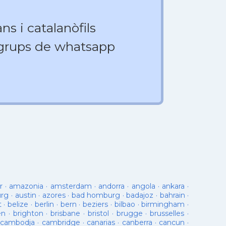
ns i catalanòfils
 grups de whatsapp
r
·
amazonia
·
amsterdam
·
andorra
·
angola
·
ankara
·
urg
·
austin
·
azores
·
bad homburg
·
badajoz
·
bahrain
·
t
·
belize
·
berlin
·
bern
·
beziers
·
bilbao
·
birmingham
·
en
·
brighton
·
brisbane
·
bristol
·
brugge
·
brusselles
·
cambodja
·
cambridge
·
canarias
·
canberra
·
cancun
·