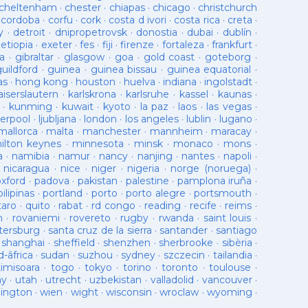
cheltenham
·
chester
·
chiapas
·
chicago
·
christchurch
·
cordoba
·
corfu
·
cork
·
costa d ivori
·
costa rica
·
creta
·
y
·
detroit
·
dnipropetrovsk
·
donostia
·
dubai
·
dublín
·
·
etiopia
·
exeter
·
fes
·
fiji
·
firenze
·
fortaleza
·
frankfurt
·
a
·
gibraltar
·
glasgow
·
goa
·
gold coast
·
goteborg
·
guildford
·
guinea
·
guinea bissau
·
guinea equatorial
·
as
·
hong kong
·
houston
·
huelva
·
indiana
·
ingolstadt
·
aiserslautern
·
karlskrona
·
karlsruhe
·
kassel
·
kaunas
·
·
kunming
·
kuwait
·
kyoto
·
la paz
·
laos
·
las vegas
·
verpool
·
ljubljana
·
london
·
los angeles
·
lublin
·
lugano
·
mallorca
·
malta
·
manchester
·
mannheim
·
maracay
·
ilton keynes
·
minnesota
·
minsk
·
monaco
·
mons
·
a
·
namibia
·
namur
·
nancy
·
nanjing
·
nantes
·
napoli
·
·
nicaragua
·
nice
·
niger
·
nigeria
·
norge (noruega)
·
oxford
·
padova
·
pakistan
·
palestine
·
pamplona iruña
·
pilipinas
·
portland
·
porto
·
porto alegre
·
portsmouth
·
taro
·
quito
·
rabat
·
rd congo
·
reading
·
recife
·
reims
·
n
·
rovaniemi
·
rovereto
·
rugby
·
rwanda
·
saint louis
·
tersburg
·
santa cruz de la sierra
·
santander
·
santiago
·
shanghai
·
sheffield
·
shenzhen
·
sherbrooke
·
sibèria
·
d-âfrica
·
sudan
·
suzhou
·
sydney
·
szczecin
·
tailandia
·
timisoara
·
togo
·
tokyo
·
torino
·
toronto
·
toulouse
·
ay
·
utah
·
utrecht
·
uzbekistan
·
valladolid
·
vancouver
·
lington
·
wien
·
wight
·
wisconsin
·
wroclaw
·
wyoming
·