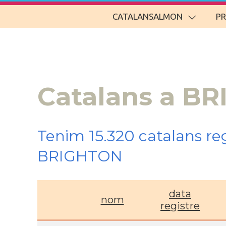
CATALANSALMON
P
Catalans a B
Tenim 15.320 catalans re
BRIGHTON
data
nom
registre