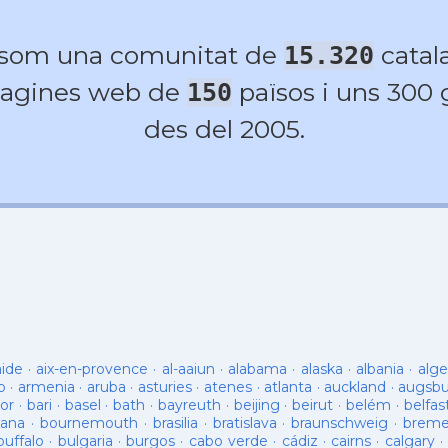
 som una comunitat de
catala
15.320
agines web de
països i uns 300
150
des del 2005.
aide
·
aix-en-provence
·
al-aaiun
·
alabama
·
alaska
·
albania
·
alge
o
·
armenia
·
aruba
·
asturies
·
atenes
·
atlanta
·
auckland
·
augsb
or
·
bari
·
basel
·
bath
·
bayreuth
·
beijing
·
beirut
·
belém
·
belfas
ana
·
bournemouth
·
brasilia
·
bratislava
·
braunschweig
·
brem
buffalo
·
bulgaria
·
burgos
·
cabo verde
·
cádiz
·
cairns
·
calgary
·