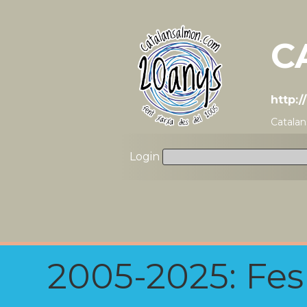
C
http:
Catala
Login
2005-2025: Fes u