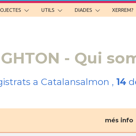
ROJECTES
UTILS
DIADES
XERREM?
RIGHTON - Qui so
gistrats a Catalansalmon ,
14
de
més info