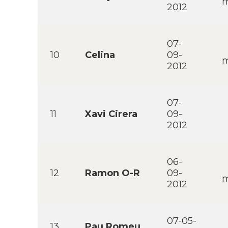
m
2012
07-
10
Celina
09-
m
2012
07-
11
Xavi Cirera
09-
2012
06-
12
Ramon O-R
09-
m
2012
07-05-
13
Pau Romeu