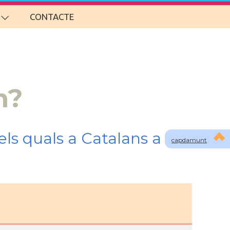
CONTACTE
m?
ls quals a Catalans a
capdamunt