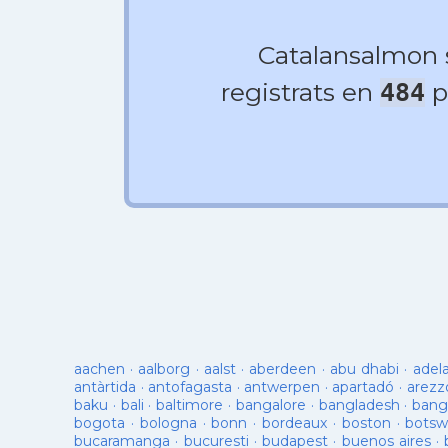
Catalansalmon
registrats en
p
484
aachen
·
aalborg
·
aalst
·
aberdeen
·
abu dhabi
·
adel
antàrtida
·
antofagasta
·
antwerpen
·
apartadó
·
arezz
baku
·
bali
·
baltimore
·
bangalore
·
bangladesh
·
bang
bogota
·
bologna
·
bonn
·
bordeaux
·
boston
·
botsw
bucaramanga
·
bucuresti
·
budapest
·
buenos aires
·