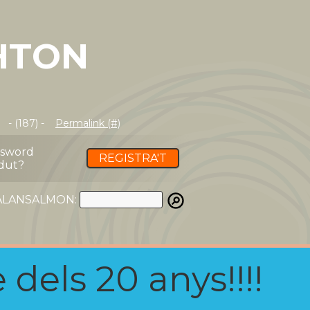
HTON
- (187) -
Permalink (#)
ssword
REGISTRA'T
dut?
ATALANSALMON:
 dels 20 anys!!!!