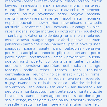
mendoza
·
mérida
·
metz
·
mexico
·
miami
·
milano
·
milton
keynes
·
minnesota
·
minsk
·
monaco
·
mons
·
monterrey
·
montpellier
·
montreal
·
moskva
·
mozambic
·
muenchen
·
mumbai
·
murcia
·
myanmar
·
nador
·
nagoya
·
namibia
·
namur
·
nancy
·
nanjing
·
nantes
·
napoli
·
natal
·
nebraska
·
nepal
·
neuchatel
·
new mexico
·
new orleans
·
newcastle
(austràlia)
·
newcastle (uk)
·
newyork
·
nicaragua
·
nice
·
niger
·
nigeria
·
norge (noruega)
·
nottingham
·
nouakchott
·
nürnberg
·
oklahoma
·
oldenburg
·
oman
·
oran
·
orlando
·
osaka
·
ottawa
·
ouagadougou
·
oxford
·
padova
·
pakistan
·
palestine
·
pamplona iruña
·
panama
·
papua nova guinea
·
paraguay
·
parana
·
paraty
·
paris
·
patagonia
·
perpinya
·
perth
·
philadelphia
·
phoenix
·
pilipinas
·
portland
·
porto
·
porto alegre
·
portsmouth
·
praha
·
providence
·
puebla
·
puerto montt
·
puerto rico
·
punta cana
·
qatar
·
qingdao
·
quebec
·
queenstown
·
querétaro
·
quito
·
rabat
·
rd congo
·
reading
·
recife
·
reims
·
rennes
·
reno
·
republica
centreafricana
·
reunion
·
rio de janeiro
·
riyadh
·
roma
·
rosario
·
rostock
·
rotterdam
·
rouen
·
rovaniemi
·
rovereto
·
rugby
·
rwanda
·
saint louis
·
salonica
·
salvador de bahia
·
san antonio
·
san carlos
·
san diego
·
san francisco
·
san
pedro sula
·
sanluispotosí
·
sant petersburg
·
santa cruz de
la sierra
·
santander
·
santiago de chile
·
santo domingo
·
são lourenço, minas gerais
·
sao paulo
·
sarasota
·
sardenya
·
seattle
·
seoul
·
serbia
·
sevilla
·
shanghai
·
sheffield
·