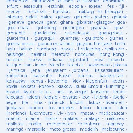
edmonton
·
eindhoven
·
el caire
·
el salvador
·
enniskillen
·
erfurt
·
essaouira
·
estònia
·
etiopia
·
exeter
·
fes
·
fiji
·
firenze
·
fortaleza
·
frankfurt
·
freiburg im breisgau
·
fribourg
·
galati
·
galiza
·
galway
·
gambia
·
gasteiz
·
gdansk
·
geneve
·
genova
·
gent
·
ghana
·
gibraltar
·
glasgow
·
goa
·
gold coast
·
goteborg
·
gottingen
·
granada
·
graz
·
grenoble
·
guadalajara
·
guadeloupe
·
guangzhou
·
guatemala
·
guayaquil
·
guernsey
·
guildford
·
guinea
·
guinea bissau
·
guinea equatorial
·
guyane française
·
haifa
·
haiti
·
halifax
·
hamburg
·
hawaii
·
heidelberg
·
heilbronn
·
helsingør
·
helsinki
·
hereford
·
honduras
·
hong kong
·
houston
·
huelva
·
indiana
·
ingolstadt
·
iowa
·
ipswich
·
iquique
·
iran
·
irvine
·
islàndia
·
istanbul
·
jacksonville
·
jakarta
·
jamaica
·
jena
·
jerusalem
·
jordania
·
kaiserslautern
·
karlskrona
·
karlsruhe
·
kassel
·
kaunas
·
kazakhstan
·
kentucky
·
kenya
·
kettering
·
kiev
·
klagenfurt
·
koeln
·
kolda
·
kolkata
·
kosovo
·
krakow
·
kuala lumpur
·
kunming
·
kuwait
·
kyoto
·
la paz
·
laos
·
las vegas
·
lausanne
·
leeds
·
leicester
·
leiden
·
leipzig
·
lelystad
·
leon
·
letònia
·
liberia
·
liege
·
lille
·
lima
·
limerick
·
lincoln
·
lisboa
·
liverpool
·
ljubljana
·
london
·
los angeles
·
lublin
·
lugano
·
luleå
(norrland)
·
luxemburg
·
lviv
·
lyon
·
macau
·
madagascar
·
madrid
·
maine
·
mainz
·
malabo
·
malaga
·
maldives
·
mallorca
·
malta
·
manchester
·
mannheim
·
maracay
·
maringá
·
marseille
·
mato grosso
·
medellín
·
melbourne
·