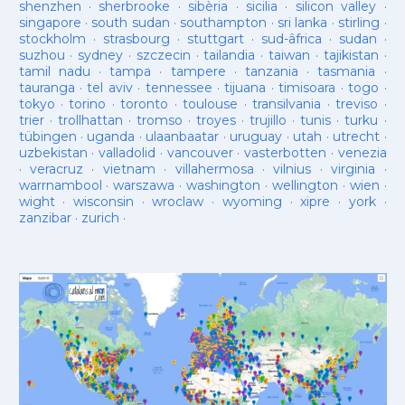
shenzhen
·
sherbrooke
·
sibèria
·
sicilia
·
silicon valley
·
singapore
·
south sudan
·
southampton
·
sri lanka
·
stirling
·
stockholm
·
strasbourg
·
stuttgart
·
sud-âfrica
·
sudan
·
suzhou
·
sydney
·
szczecin
·
tailandia
·
taiwan
·
tajikistan
·
tamil nadu
·
tampa
·
tampere
·
tanzania
·
tasmania
·
tauranga
·
tel aviv
·
tennessee
·
tijuana
·
timisoara
·
togo
·
tokyo
·
torino
·
toronto
·
toulouse
·
transilvania
·
treviso
·
trier
·
trollhattan
·
tromso
·
troyes
·
trujillo
·
tunis
·
turku
·
tübingen
·
uganda
·
ulaanbaatar
·
uruguay
·
utah
·
utrecht
·
uzbekistan
·
valladolid
·
vancouver
·
vasterbotten
·
venezia
·
veracruz
·
vietnam
·
villahermosa
·
vilnius
·
virginia
·
warrnambool
·
warszawa
·
washington
·
wellington
·
wien
·
wight
·
wisconsin
·
wroclaw
·
wyoming
·
xipre
·
york
·
zanzibar
·
zurich
·