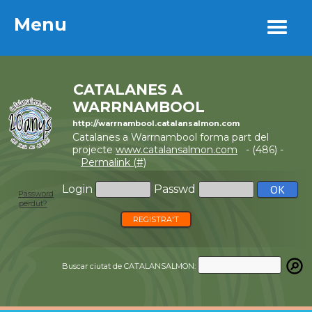
Menu
Menu
CATALANES A
WARRNAMBOOL
http://warrnambool.catalansalmon.com
Catalanes a Warrnambool forma part del
projecte
www.catalansalmon.com
- (486) -
Permalink (#)
Login
Passwd
Password
perdut?
REGISTRA'T
Buscar ciutat de CATALANSALMON: