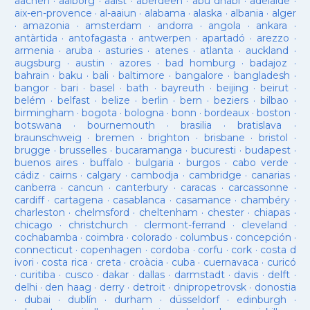
aachen
·
aalborg
·
aalst
·
aberdeen
·
abu dhabi
·
adelaide
·
aix-en-provence
·
al-aaiun
·
alabama
·
alaska
·
albania
·
alger
·
amazonia
·
amsterdam
·
andorra
·
angola
·
ankara
·
antàrtida
·
antofagasta
·
antwerpen
·
apartadó
·
arezzo
·
armenia
·
aruba
·
asturies
·
atenes
·
atlanta
·
auckland
·
augsburg
·
austin
·
azores
·
bad homburg
·
badajoz
·
bahrain
·
baku
·
bali
·
baltimore
·
bangalore
·
bangladesh
·
bangor
·
bari
·
basel
·
bath
·
bayreuth
·
beijing
·
beirut
·
belém
·
belfast
·
belize
·
berlin
·
bern
·
beziers
·
bilbao
·
birmingham
·
bogota
·
bologna
·
bonn
·
bordeaux
·
boston
·
botswana
·
bournemouth
·
brasilia
·
bratislava
·
braunschweig
·
bremen
·
brighton
·
brisbane
·
bristol
·
brugge
·
brusselles
·
bucaramanga
·
bucuresti
·
budapest
·
buenos aires
·
buffalo
·
bulgaria
·
burgos
·
cabo verde
·
cádiz
·
cairns
·
calgary
·
cambodja
·
cambridge
·
canarias
·
canberra
·
cancun
·
canterbury
·
caracas
·
carcassonne
·
cardiff
·
cartagena
·
casablanca
·
casamance
·
chambéry
·
charleston
·
chelmsford
·
cheltenham
·
chester
·
chiapas
·
chicago
·
christchurch
·
clermont-ferrand
·
cleveland
·
cochabamba
·
coimbra
·
colorado
·
columbus
·
concepción
·
connecticut
·
copenhagen
·
cordoba
·
corfu
·
cork
·
costa d
ivori
·
costa rica
·
creta
·
croàcia
·
cuba
·
cuernavaca
·
curicó
·
curitiba
·
cusco
·
dakar
·
dallas
·
darmstadt
·
davis
·
delft
·
delhi
·
den haag
·
derry
·
detroit
·
dnipropetrovsk
·
donostia
·
dubai
·
dublín
·
durham
·
düsseldorf
·
edinburgh
·