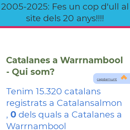
2005-2025: Fes un cop d'ull al
site dels 20 anys!!!!
Catalanes a Warrnambool
- Qui som?
capdamunt
Tenim 15.320 catalans
registrats a Catalansalmon
,
0
dels quals a Catalanes a
Warrnambool