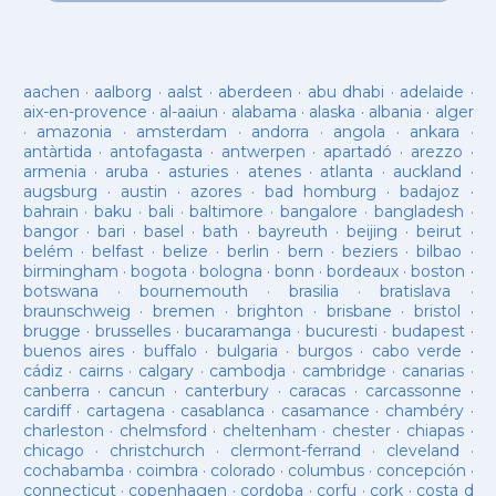
aachen
·
aalborg
·
aalst
·
aberdeen
·
abu dhabi
·
adelaide
·
aix-en-provence
·
al-aaiun
·
alabama
·
alaska
·
albania
·
alger
·
amazonia
·
amsterdam
·
andorra
·
angola
·
ankara
·
antàrtida
·
antofagasta
·
antwerpen
·
apartadó
·
arezzo
·
armenia
·
aruba
·
asturies
·
atenes
·
atlanta
·
auckland
·
augsburg
·
austin
·
azores
·
bad homburg
·
badajoz
·
bahrain
·
baku
·
bali
·
baltimore
·
bangalore
·
bangladesh
·
bangor
·
bari
·
basel
·
bath
·
bayreuth
·
beijing
·
beirut
·
belém
·
belfast
·
belize
·
berlin
·
bern
·
beziers
·
bilbao
·
birmingham
·
bogota
·
bologna
·
bonn
·
bordeaux
·
boston
·
botswana
·
bournemouth
·
brasilia
·
bratislava
·
braunschweig
·
bremen
·
brighton
·
brisbane
·
bristol
·
brugge
·
brusselles
·
bucaramanga
·
bucuresti
·
budapest
·
buenos aires
·
buffalo
·
bulgaria
·
burgos
·
cabo verde
·
cádiz
·
cairns
·
calgary
·
cambodja
·
cambridge
·
canarias
·
canberra
·
cancun
·
canterbury
·
caracas
·
carcassonne
·
cardiff
·
cartagena
·
casablanca
·
casamance
·
chambéry
·
charleston
·
chelmsford
·
cheltenham
·
chester
·
chiapas
·
chicago
·
christchurch
·
clermont-ferrand
·
cleveland
·
cochabamba
·
coimbra
·
colorado
·
columbus
·
concepción
·
connecticut
·
copenhagen
·
cordoba
·
corfu
·
cork
·
costa d