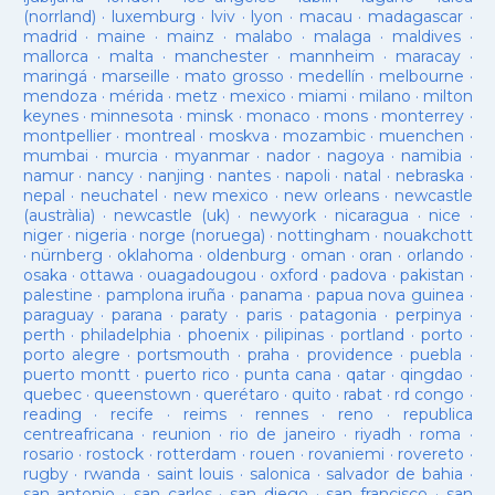
(norrland)
·
luxemburg
·
lviv
·
lyon
·
macau
·
madagascar
·
madrid
·
maine
·
mainz
·
malabo
·
malaga
·
maldives
·
mallorca
·
malta
·
manchester
·
mannheim
·
maracay
·
maringá
·
marseille
·
mato grosso
·
medellín
·
melbourne
·
mendoza
·
mérida
·
metz
·
mexico
·
miami
·
milano
·
milton
keynes
·
minnesota
·
minsk
·
monaco
·
mons
·
monterrey
·
montpellier
·
montreal
·
moskva
·
mozambic
·
muenchen
·
mumbai
·
murcia
·
myanmar
·
nador
·
nagoya
·
namibia
·
namur
·
nancy
·
nanjing
·
nantes
·
napoli
·
natal
·
nebraska
·
nepal
·
neuchatel
·
new mexico
·
new orleans
·
newcastle
(austràlia)
·
newcastle (uk)
·
newyork
·
nicaragua
·
nice
·
niger
·
nigeria
·
norge (noruega)
·
nottingham
·
nouakchott
·
nürnberg
·
oklahoma
·
oldenburg
·
oman
·
oran
·
orlando
·
osaka
·
ottawa
·
ouagadougou
·
oxford
·
padova
·
pakistan
·
palestine
·
pamplona iruña
·
panama
·
papua nova guinea
·
paraguay
·
parana
·
paraty
·
paris
·
patagonia
·
perpinya
·
perth
·
philadelphia
·
phoenix
·
pilipinas
·
portland
·
porto
·
porto alegre
·
portsmouth
·
praha
·
providence
·
puebla
·
puerto montt
·
puerto rico
·
punta cana
·
qatar
·
qingdao
·
quebec
·
queenstown
·
querétaro
·
quito
·
rabat
·
rd congo
·
reading
·
recife
·
reims
·
rennes
·
reno
·
republica
centreafricana
·
reunion
·
rio de janeiro
·
riyadh
·
roma
·
rosario
·
rostock
·
rotterdam
·
rouen
·
rovaniemi
·
rovereto
·
rugby
·
rwanda
·
saint louis
·
salonica
·
salvador de bahia
·
san antonio
·
san carlos
·
san diego
·
san francisco
·
san