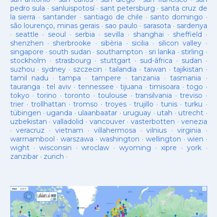
pedro sula
·
sanluispotosí
·
sant petersburg
·
santa cruz de
la sierra
·
santander
·
santiago de chile
·
santo domingo
·
são lourenço, minas gerais
·
sao paulo
·
sarasota
·
sardenya
·
seattle
·
seoul
·
serbia
·
sevilla
·
shanghai
·
sheffield
·
shenzhen
·
sherbrooke
·
sibèria
·
sicilia
·
silicon valley
·
singapore
·
south sudan
·
southampton
·
sri lanka
·
stirling
·
stockholm
·
strasbourg
·
stuttgart
·
sud-âfrica
·
sudan
·
suzhou
·
sydney
·
szczecin
·
tailandia
·
taiwan
·
tajikistan
·
tamil nadu
·
tampa
·
tampere
·
tanzania
·
tasmania
·
tauranga
·
tel aviv
·
tennessee
·
tijuana
·
timisoara
·
togo
·
tokyo
·
torino
·
toronto
·
toulouse
·
transilvania
·
treviso
·
trier
·
trollhattan
·
tromso
·
troyes
·
trujillo
·
tunis
·
turku
·
tübingen
·
uganda
·
ulaanbaatar
·
uruguay
·
utah
·
utrecht
·
uzbekistan
·
valladolid
·
vancouver
·
vasterbotten
·
venezia
·
veracruz
·
vietnam
·
villahermosa
·
vilnius
·
virginia
·
warrnambool
·
warszawa
·
washington
·
wellington
·
wien
·
wight
·
wisconsin
·
wroclaw
·
wyoming
·
xipre
·
york
·
zanzibar
·
zurich
·