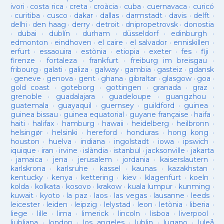
ivori
·
costa rica
·
creta
·
croàcia
·
cuba
·
cuernavaca
·
curicó
·
curitiba
·
cusco
·
dakar
·
dallas
·
darmstadt
·
davis
·
delft
·
delhi
·
den haag
·
derry
·
detroit
·
dnipropetrovsk
·
donostia
·
dubai
·
dublín
·
durham
·
düsseldorf
·
edinburgh
·
edmonton
·
eindhoven
·
el caire
·
el salvador
·
enniskillen
·
erfurt
·
essaouira
·
estònia
·
etiopia
·
exeter
·
fes
·
fiji
·
firenze
·
fortaleza
·
frankfurt
·
freiburg im breisgau
·
fribourg
·
galati
·
galiza
·
galway
·
gambia
·
gasteiz
·
gdansk
·
geneve
·
genova
·
gent
·
ghana
·
gibraltar
·
glasgow
·
goa
·
gold coast
·
goteborg
·
gottingen
·
granada
·
graz
·
grenoble
·
guadalajara
·
guadeloupe
·
guangzhou
·
guatemala
·
guayaquil
·
guernsey
·
guildford
·
guinea
·
guinea bissau
·
guinea equatorial
·
guyane française
·
haifa
·
haiti
·
halifax
·
hamburg
·
hawaii
·
heidelberg
·
heilbronn
·
helsingør
·
helsinki
·
hereford
·
honduras
·
hong kong
·
houston
·
huelva
·
indiana
·
ingolstadt
·
iowa
·
ipswich
·
iquique
·
iran
·
irvine
·
islàndia
·
istanbul
·
jacksonville
·
jakarta
·
jamaica
·
jena
·
jerusalem
·
jordania
·
kaiserslautern
·
karlskrona
·
karlsruhe
·
kassel
·
kaunas
·
kazakhstan
·
kentucky
·
kenya
·
kettering
·
kiev
·
klagenfurt
·
koeln
·
kolda
·
kolkata
·
kosovo
·
krakow
·
kuala lumpur
·
kunming
·
kuwait
·
kyoto
·
la paz
·
laos
·
las vegas
·
lausanne
·
leeds
·
leicester
·
leiden
·
leipzig
·
lelystad
·
leon
·
letònia
·
liberia
·
liege
·
lille
·
lima
·
limerick
·
lincoln
·
lisboa
·
liverpool
·
ljubljana
·
london
·
los angeles
·
lublin
·
lugano
·
luleå