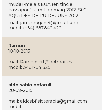
mudar-me als EUA (en tinc el
passaport), a mitjan maig 2012. Sí“C
AQUí DES DE L'U DE JUNY 2012.
mail: jamesrogers9@gmail.com
mobil: (+34) 687.842.422
Ramon
10-10-2015
mail: Ramonsert@hotmail.es
mobil: 34617841525
aldo sabio bofarull
28-09-2015
mail: aldosbfisioterapia@gmail.com
mobil: