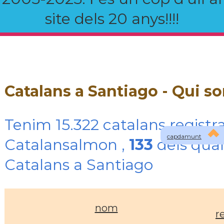
site dels 20 anys!!!!
Catalans a Santiago - Qui s
Tenim 15.322 catalans registra
capdamunt
Catalansalmon ,
133
dels qual
Catalans a Santiago
nom
r