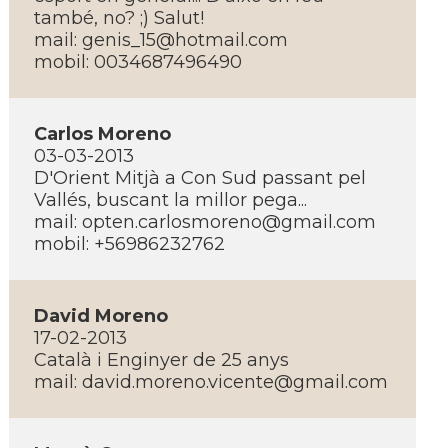
també, no? ;) Salut!
mail: genis_15@hotmail.com
mobil: 0034687496490
Carlos Moreno
03-03-2013
D'Orient Mitjà a Con Sud passant pel
Vallés, buscant la millor pega...
mail: opten.carlosmoreno@gmail.com
mobil: +56986232762
David Moreno
17-02-2013
Català i Enginyer de 25 anys
mail: david.moreno.vicente@gmail.com