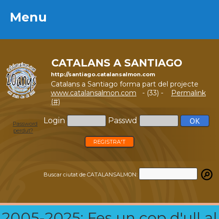
Menu
Menu
CATALANS A SANTIAGO
http://santiago.catalansalmon.com
Catalans a Santiago forma part del projecte
www.catalansalmon.com
- (33) -
Permalink
(#)
Login
Passwd
Password
perdut?
REGISTRA'T
Buscar ciutat de CATALANSALMON:
2005-2025: Fes un cop d'ull al