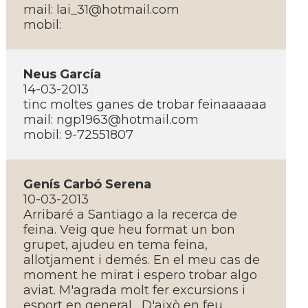
mail: lai_31@hotmail.com
mobil:
Neus Garcí­a
14-03-2013
tinc moltes ganes de trobar feinaaaaaa
mail: ngp1963@hotmail.com
mobil: 9-72551807
Gení­s Carbó Serena
10-03-2013
Arribaré a Santiago a la recerca de
feina. Veig que heu format un bon
grupet, ajudeu en tema feina,
allotjament i demés. En el meu cas de
moment he mirat i espero trobar algo
aviat. M'agrada molt fer excursions i
esport en general... D'això en feu