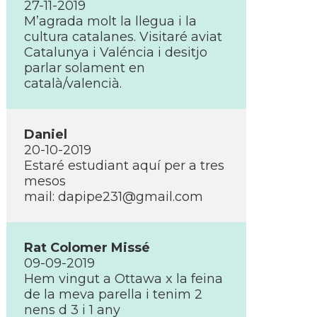
27-11-2019
M’agrada molt la llegua i la
cultura catalanes. Visitaré aviat
Catalunya i Valéncia i desitjo
parlar solament en
català/valencià.
Daniel
20-10-2019
Estaré estudiant aquí­ per a tres
mesos
mail: dapipe231@gmail.com
Rat Colomer Missé
09-09-2019
Hem vingut a Ottawa x la feina
de la meva parella i tenim 2
nens d 3 i 1 any