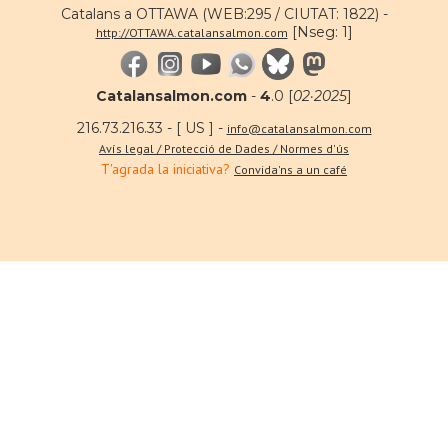
Catalans a OTTAWA (WEB:295 / CIUTAT: 1822) -
[Nseg: 1]
http://OTTAWA.catalansalmon.com
Catalansalmon.com
-
4
.0 [
02·2025
]
216.73.216.33 - [ US ] -
info@catalansalmon.com
Avís legal / Protecció de Dades / Normes d'ús
T'agrada la iniciativa?
Convida'ns a un café