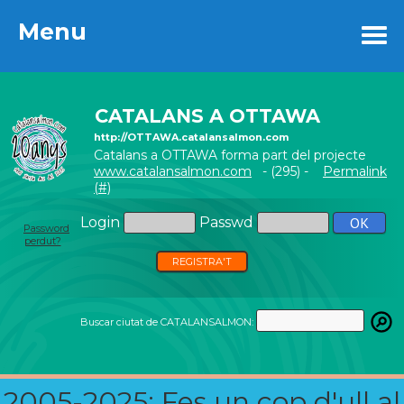
Menu
Menu
CATALANS A OTTAWA
http://OTTAWA.catalansalmon.com
Catalans a OTTAWA forma part del projecte
www.catalansalmon.com
- (295) -
Permalink
(#)
Login
Passwd
Password
perdut?
REGISTRA'T
Buscar ciutat de CATALANSALMON:
2005-2025: Fes un cop d'ull al