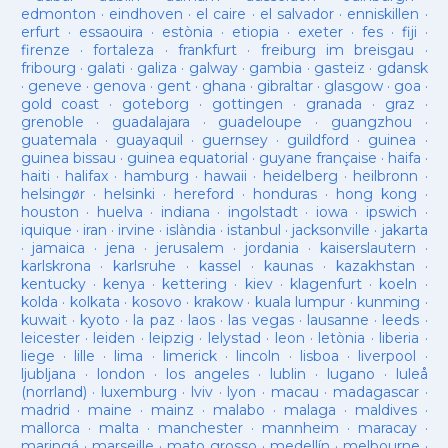
edmonton
·
eindhoven
·
el caire
·
el salvador
·
enniskillen
·
erfurt
·
essaouira
·
estònia
·
etiopia
·
exeter
·
fes
·
fiji
·
firenze
·
fortaleza
·
frankfurt
·
freiburg im breisgau
·
fribourg
·
galati
·
galiza
·
galway
·
gambia
·
gasteiz
·
gdansk
·
geneve
·
genova
·
gent
·
ghana
·
gibraltar
·
glasgow
·
goa
·
gold coast
·
goteborg
·
gottingen
·
granada
·
graz
·
grenoble
·
guadalajara
·
guadeloupe
·
guangzhou
·
guatemala
·
guayaquil
·
guernsey
·
guildford
·
guinea
·
guinea bissau
·
guinea equatorial
·
guyane française
·
haifa
·
haiti
·
halifax
·
hamburg
·
hawaii
·
heidelberg
·
heilbronn
·
helsingør
·
helsinki
·
hereford
·
honduras
·
hong kong
·
houston
·
huelva
·
indiana
·
ingolstadt
·
iowa
·
ipswich
·
iquique
·
iran
·
irvine
·
islàndia
·
istanbul
·
jacksonville
·
jakarta
·
jamaica
·
jena
·
jerusalem
·
jordania
·
kaiserslautern
·
karlskrona
·
karlsruhe
·
kassel
·
kaunas
·
kazakhstan
·
kentucky
·
kenya
·
kettering
·
kiev
·
klagenfurt
·
koeln
·
kolda
·
kolkata
·
kosovo
·
krakow
·
kuala lumpur
·
kunming
·
kuwait
·
kyoto
·
la paz
·
laos
·
las vegas
·
lausanne
·
leeds
·
leicester
·
leiden
·
leipzig
·
lelystad
·
leon
·
letònia
·
liberia
·
liege
·
lille
·
lima
·
limerick
·
lincoln
·
lisboa
·
liverpool
·
ljubljana
·
london
·
los angeles
·
lublin
·
lugano
·
luleå
(norrland)
·
luxemburg
·
lviv
·
lyon
·
macau
·
madagascar
·
madrid
·
maine
·
mainz
·
malabo
·
malaga
·
maldives
·
mallorca
·
malta
·
manchester
·
mannheim
·
maracay
·
maringá
·
marseille
·
mato grosso
·
medellín
·
melbourne
·