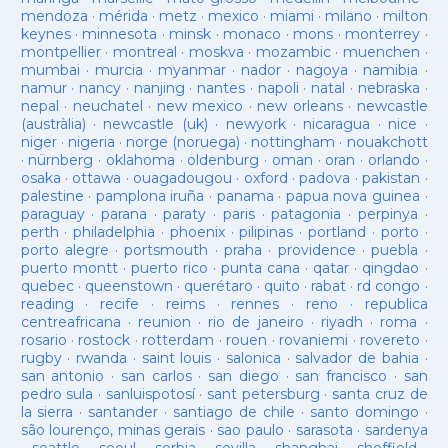
mendoza
·
mérida
·
metz
·
mexico
·
miami
·
milano
·
milton
keynes
·
minnesota
·
minsk
·
monaco
·
mons
·
monterrey
·
montpellier
·
montreal
·
moskva
·
mozambic
·
muenchen
·
mumbai
·
murcia
·
myanmar
·
nador
·
nagoya
·
namibia
·
namur
·
nancy
·
nanjing
·
nantes
·
napoli
·
natal
·
nebraska
·
nepal
·
neuchatel
·
new mexico
·
new orleans
·
newcastle
(austràlia)
·
newcastle (uk)
·
newyork
·
nicaragua
·
nice
·
niger
·
nigeria
·
norge (noruega)
·
nottingham
·
nouakchott
·
nürnberg
·
oklahoma
·
oldenburg
·
oman
·
oran
·
orlando
·
osaka
·
ottawa
·
ouagadougou
·
oxford
·
padova
·
pakistan
·
palestine
·
pamplona iruña
·
panama
·
papua nova guinea
·
paraguay
·
parana
·
paraty
·
paris
·
patagonia
·
perpinya
·
perth
·
philadelphia
·
phoenix
·
pilipinas
·
portland
·
porto
·
porto alegre
·
portsmouth
·
praha
·
providence
·
puebla
·
puerto montt
·
puerto rico
·
punta cana
·
qatar
·
qingdao
·
quebec
·
queenstown
·
querétaro
·
quito
·
rabat
·
rd congo
·
reading
·
recife
·
reims
·
rennes
·
reno
·
republica
centreafricana
·
reunion
·
rio de janeiro
·
riyadh
·
roma
·
rosario
·
rostock
·
rotterdam
·
rouen
·
rovaniemi
·
rovereto
·
rugby
·
rwanda
·
saint louis
·
salonica
·
salvador de bahia
·
san antonio
·
san carlos
·
san diego
·
san francisco
·
san
pedro sula
·
sanluispotosí
·
sant petersburg
·
santa cruz de
la sierra
·
santander
·
santiago de chile
·
santo domingo
·
são lourenço, minas gerais
·
sao paulo
·
sarasota
·
sardenya