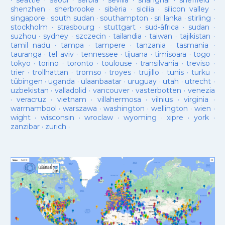
·
seattle
·
seoul
·
serbia
·
sevilla
·
shanghai
·
sheffield
·
shenzhen
·
sherbrooke
·
sibèria
·
sicilia
·
silicon valley
·
singapore
·
south sudan
·
southampton
·
sri lanka
·
stirling
·
stockholm
·
strasbourg
·
stuttgart
·
sud-âfrica
·
sudan
·
suzhou
·
sydney
·
szczecin
·
tailandia
·
taiwan
·
tajikistan
·
tamil nadu
·
tampa
·
tampere
·
tanzania
·
tasmania
·
tauranga
·
tel aviv
·
tennessee
·
tijuana
·
timisoara
·
togo
·
tokyo
·
torino
·
toronto
·
toulouse
·
transilvania
·
treviso
·
trier
·
trollhattan
·
tromso
·
troyes
·
trujillo
·
tunis
·
turku
·
tübingen
·
uganda
·
ulaanbaatar
·
uruguay
·
utah
·
utrecht
·
uzbekistan
·
valladolid
·
vancouver
·
vasterbotten
·
venezia
·
veracruz
·
vietnam
·
villahermosa
·
vilnius
·
virginia
·
warrnambool
·
warszawa
·
washington
·
wellington
·
wien
·
wight
·
wisconsin
·
wroclaw
·
wyoming
·
xipre
·
york
·
zanzibar
·
zurich
·