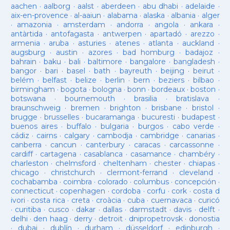
aachen
·
aalborg
·
aalst
·
aberdeen
·
abu dhabi
·
adelaide
·
aix-en-provence
·
al-aaiun
·
alabama
·
alaska
·
albania
·
alger
·
amazonia
·
amsterdam
·
andorra
·
angola
·
ankara
·
antàrtida
·
antofagasta
·
antwerpen
·
apartadó
·
arezzo
·
armenia
·
aruba
·
asturies
·
atenes
·
atlanta
·
auckland
·
augsburg
·
austin
·
azores
·
bad homburg
·
badajoz
·
bahrain
·
baku
·
bali
·
baltimore
·
bangalore
·
bangladesh
·
bangor
·
bari
·
basel
·
bath
·
bayreuth
·
beijing
·
beirut
·
belém
·
belfast
·
belize
·
berlin
·
bern
·
beziers
·
bilbao
·
birmingham
·
bogota
·
bologna
·
bonn
·
bordeaux
·
boston
·
botswana
·
bournemouth
·
brasilia
·
bratislava
·
braunschweig
·
bremen
·
brighton
·
brisbane
·
bristol
·
brugge
·
brusselles
·
bucaramanga
·
bucuresti
·
budapest
·
buenos aires
·
buffalo
·
bulgaria
·
burgos
·
cabo verde
·
cádiz
·
cairns
·
calgary
·
cambodja
·
cambridge
·
canarias
·
canberra
·
cancun
·
canterbury
·
caracas
·
carcassonne
·
cardiff
·
cartagena
·
casablanca
·
casamance
·
chambéry
·
charleston
·
chelmsford
·
cheltenham
·
chester
·
chiapas
·
chicago
·
christchurch
·
clermont-ferrand
·
cleveland
·
cochabamba
·
coimbra
·
colorado
·
columbus
·
concepción
·
connecticut
·
copenhagen
·
cordoba
·
corfu
·
cork
·
costa d
ivori
·
costa rica
·
creta
·
croàcia
·
cuba
·
cuernavaca
·
curicó
·
curitiba
·
cusco
·
dakar
·
dallas
·
darmstadt
·
davis
·
delft
·
delhi
·
den haag
·
derry
·
detroit
·
dnipropetrovsk
·
donostia
·
dubai
·
dublín
·
durham
·
düsseldorf
·
edinburgh
·